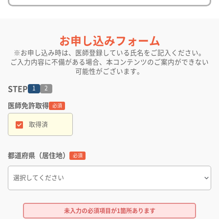
お申し込みフォーム
※お申し込み時は、医師登録している氏名をご記入ください。
ご入力内容に不備がある場合、本コンテンツのご案内ができない
可能性がございます。
STEP
1
2
医師免許取得
名
必須
取得済
生
都道府県（居住地）
必須
メ
未入力の必須項目が
1箇所
あります