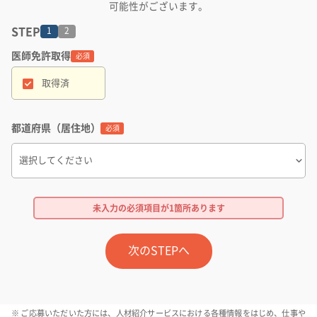
可能性がございます。
STEP
1
2
医師免許取得
名
必須
取得済
生
都道府県（居住地）
必須
メ
未入力の必須項目が
1箇所
あります
次のSTEPへ
ご応募いただいた方には、人材紹介サービスにおける各種情報をはじめ、仕事や