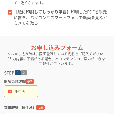
ずつ進められます。
【紙に印刷してしっかり学習】
印刷したPDFを手元
に置き、パソコンやスマートフォンで動画を見なが
らメモを取る
お申し込みフォーム
※お申し込み時は、医師登録している氏名をご記入ください。
ご入力内容に不備がある場合、本コンテンツのご案内ができない
可能性がございます。
STEP
1
2
医師免許取得
名
必須
取得済
生
都道府県（居住地）
必須
メ