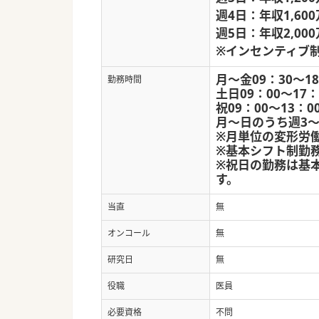
週4日：年収1,600
週5日：年収2,000
※インセンティブ制
月～金09：30～1
勤務時間
土日09：00～17
祝09：00～13：
月～日のうち週3
※月単位の変形労
※基本シフト制勤
※祝日の勤務は基
す。
当直
無
オンコール
無
研究日
無
役職
医員
必要資格
不問