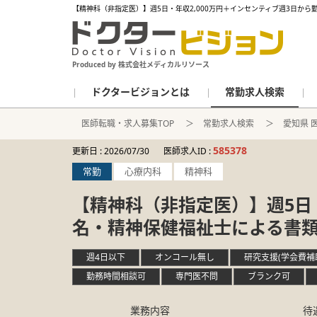
【精神科（非指定医）】週5日・年収2,000万円＋インセンティブ週3日か
Produced by 株式会社メディカルリソース
ドクタービジョンとは
常勤求人検索
医師転職・求人募集TOP
常勤求人検索
愛知県 
585378
更新日 :
2026/07/30
医師求人ID :
常勤
心療内科
精神科
【精神科（非指定医）】週5日・
名・精神保健福祉士による書
週4日以下
オンコール無し
研究支援(学会費補
勤務時間相談可
専門医不問
ブランク可
業務内容
待