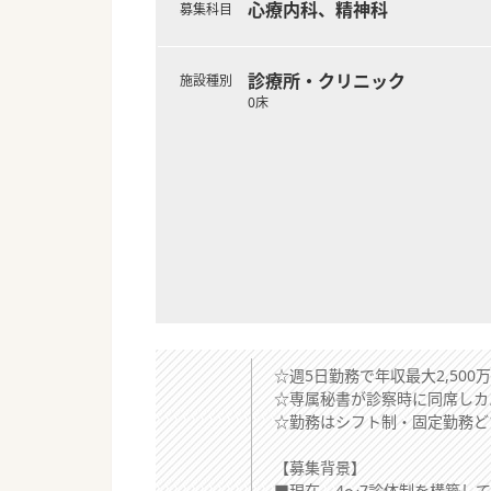
心療内科、精神科
募集科目
診療所・クリニック
施設種別
0床
☆週5日勤務で年収最大2,50
☆専属秘書が診察時に同席しカ
☆勤務はシフト制・固定勤務ど
【募集背景】
■現在、4～7診体制を構築し