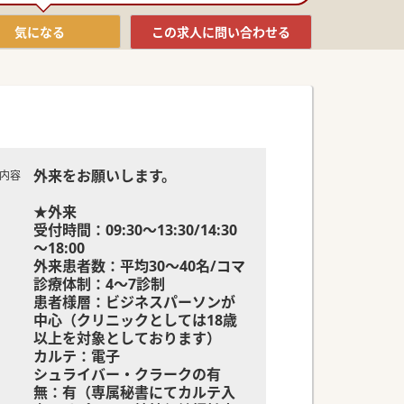
気になる
この求人に
問い合わせる
外来をお願いします。
内容
★外来
受付時間：09:30～13:30/14:30
～18:00
外来患者数：平均30～40名/コマ
診療体制：4～7診制
患者様層：ビジネスパーソンが
中心（クリニックとしては18歳
以上を対象としております）
カルテ：電子
シュライバー・クラークの有
無：有（専属秘書にてカルテ入