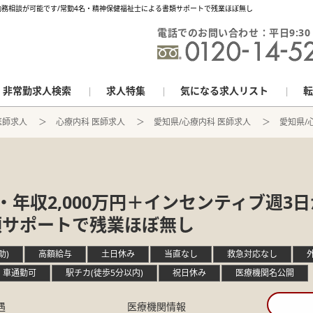
ら勤務相談が可能です/常勤4名・精神保健福祉士による書類サポートで残業ほぼ無し
電話でのお問い合わせ：平日9:30 - 
非常勤求人検索
求人特集
気になる求人リスト
転
医師求人
心療内科 医師求人
愛知県/心療内科 医師求人
愛知県/心
年収2,000万円＋インセンティブ週3
類サポートで残業ほぼ無し
助)
高額給与
土日休み
当直なし
救急対応なし
車通勤可
駅チカ(徒歩5分以内)
祝日休み
医療機関名公開
遇
医療機関情報