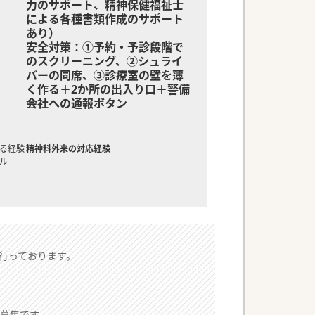
力のサポート、精神保健福祉士
による各種書類作成のサポート
あり）
安全対策：①予約・予診段階で
のスクリーニング、②シュライ
バーの同席、③診療室の壁を薄
く作る＋2か所の出入り口＋警備
会社への通報ボタン
る経験
精神科外来の対応経験
ル
行っております。
員募集です。