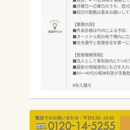
■月曜日～日曜日のうち、週3
■祝日の勤務は基本お願いして
【業務内容】
■外来診療はPSWによる予診
■ターミナル駅の地下構内に立
■法令遵守と医療安全を第一に
【医療機関情報】
■法人として愛知県内に5つの
■最新の情報提供にも力を入れ
■30～40代の精神科医が多
#秋入職可