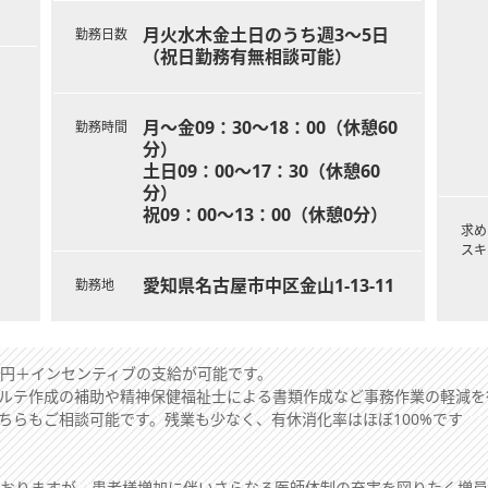
月火水木金土日のうち週3～5日
勤務日数
（祝日勤務有無相談可能）
月～金09：30～18：00（休憩60
勤務時間
分）
土日09：00～17：30（休憩60
分）
祝09：00～13：00（休憩0分）
求め
スキ
愛知県名古屋市中区金山1-13-11
勤務地
0万円＋インセンティブの支給が可能です。
ルテ作成の補助や精神保健福祉士による書類作成など事務作業の軽減を
ちらもご相談可能です。残業も少なく、有休消化率はほぼ100%です
ておりますが、患者様増加に伴いさらなる医師体制の充実を図りたく増