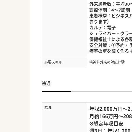
外来患者数：平均30～
診療体制：4～7診制
患者様層：ビジネス
おります）
カルテ：電子
シュライバー・クラ
保健福祉士による各
安全対策：①予約・
療室の壁を薄く作る
必要スキル
精神科外来の対応経験
待遇
給与
年収2,000万円～2
月給166万円～20
※想定年収目安
週3日：年収1,200