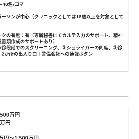
40名/コマ
パーソンが中心（クリニックとしては18歳以上を対象として
ークの有無：有（専属秘書にてカルテ入力のサポート、精神
種書類作成のサポートあり）
予診段階でのスクリーニング、②シュライバーの同席、③診
＋2か所の出入り口＋警備会社への通報ボタン
,500万円
8万円
万円～1,500万円