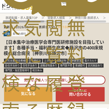
電話でのお問い合わせ：平日9:30-19:00
求
気
閲
無
医師転職・求人募集TOP
常勤求人検索
神奈川県 医師求人
691084
更新日 :
2026/05/18
医師求人ID :
常勤
集中治療科
【日本集中治療医学会専門医研修施設を目指してい
人
に
覧
料
ます】各種手当・福利厚生充実◆藤沢市の400床規
模の総合病院［神奈川県藤沢市］
研究支援(学会費補助)
高額給与
土日休み
複数診制
症例数豊富
電子カルテ
赴任手当あり
住宅手当あり
退職金制度あり
専門医不問
車通勤可
託児施設あり
専門医・指定医取得可
祝日休み
検
な
履
登
気になる求人リストへ登録しませんか？
この求人に
気になる
問い合わせる