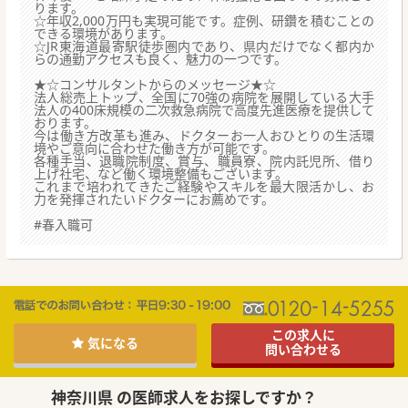
ります。
☆年収2,000万円も実現可能です。症例、研鑽を積むことの
できる環境があります。
☆JR東海道最寄駅徒歩圏内であり、県内だけでなく都内か
らの通勤アクセスも良く、魅力の一つです。
★☆コンサルタントからのメッセージ★☆
法人総売上トップ、全国に70強の病院を展開している大手
法人の400床規模の二次救急病院で高度先進医療を提供して
おります。
今は働き方改革も進み、ドクターお一人おひとりの生活環
境やご意向に合わせた働き方が可能です。
各種手当、退職院制度、賞与、職員寮、院内託児所、借り
上げ社宅、など働く環境整備もございます。
これまで培われてきたご経験やスキルを最大限活かし、お
力を発揮されたいドクターにお薦めです。
#春入職可
この求人に
気になる
問い合わせる
神奈川県 の医師求人をお探しですか？