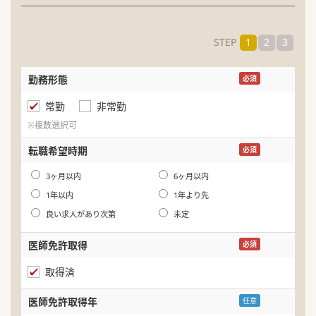
STEP
1
2
3
勤務形態
名
必須
常勤
非常勤
ふ
※複数選択可
生
転職希望時期
必須
年
3ヶ月以内
6ヶ月以内
1年以内
1年より先
良い求人があり次第
未定
医師免許取得
必須
取得済
医師免許取得年
任意