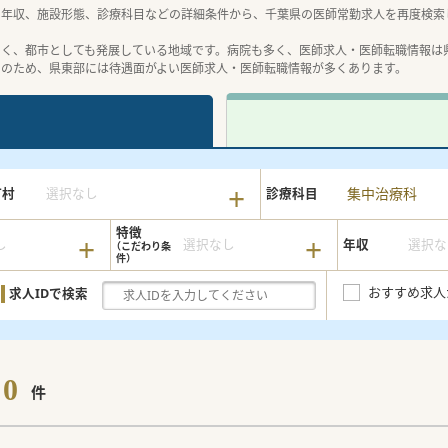
や年収、施設形態、診療科目などの詳細条件から、千葉県の医師常勤求人を再度検索
よく、都市としても発展している地域です。病院も多く、医師求人・医師転職情報は
そのため、県東部には待遇面がよい医師求人・医師転職情報が多くあります。
集中治療科
町村
選択なし
診療科目
特徴
し
選択なし
年収
選択な
おすすめ求人
求人IDで検索
0
件