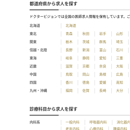
都道府県から求人を探す
ドクタービジョンでは全国の医師求人情報を保有しています。
北海道
北海道
東北
青森
秋田
岩手
山形
関東
栃木
茨城
群馬
埼玉
信越・北陸
長野
新潟
富山
石川
東海
岐阜
静岡
愛知
三重
近畿
滋賀
京都
奈良
大阪
中国
鳥取
岡山
島根
広島
四国
香川
徳島
愛媛
高知
九州・沖縄
福岡
佐賀
長崎
大分
診療科目から求人を探す
内科系
一般内科
呼吸器内科
消化器
老年内科
心療内科
腫瘍内科