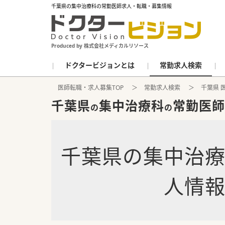
千葉県の集中治療科の常勤医師求人・転職・募集情報
Produced by 株式会社メディカルリソース
ドクタービジョンとは
常勤求人検索
医師転職・求人募集TOP
常勤求人検索
千葉県 
千葉県
集中治療科
常勤医師
の
の
千葉県
の
集中治
人情