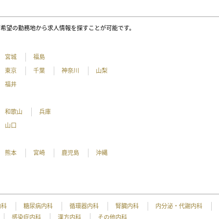
ご希望の勤務地から求人情報を探すことが可能です。
宮城
福島
東京
千葉
神奈川
山梨
福井
和歌山
兵庫
山口
熊本
宮崎
鹿児島
沖縄
内科
糖尿病内科
循環器内科
腎臓内科
内分泌・代謝内科
感染症内科
漢方内科
その他内科