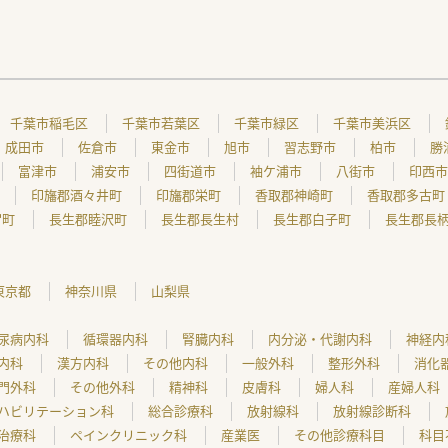
千葉市稲毛区
千葉市若葉区
千葉市緑区
千葉市美浜区
成田市
佐倉市
東金市
旭市
習志野市
柏市
勝
富津市
浦安市
四街道市
袖ケ浦市
八街市
印西市
印旛郡酒々井町
印旛郡栄町
香取郡神崎町
香取郡多古町
宮町
長生郡睦沢町
長生郡長生村
長生郡白子町
長生郡長
東京都
神奈川県
山梨県
尿病内科
循環器内科
腎臓内科
内分泌・代謝内科
神経内
内科
漢方内科
その他内科
一般外科
整形外科
消化
門外科
その他外科
精神科
皮膚科
婦人科
産婦人科
ハビリテーション科
総合診療科
放射線科
放射線診断科
治療科
ペインクリニック科
産業医
その他診療科目
科目