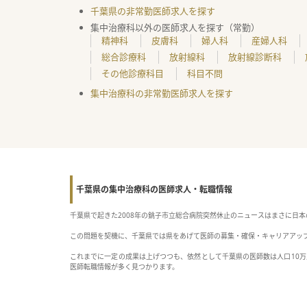
千葉県の非常勤医師求人を探す
集中治療科以外の医師求人を探す（常勤）
精神科
皮膚科
婦人科
産婦人科
総合診療科
放射線科
放射線診断科
その他診療科目
科目不問
集中治療科の非常勤医師求人を探す
千葉県の集中治療科の医師求人・転職情報
千葉県で起きた2008年の銚子市立総合病院突然休止のニュースはまさに日
この問題を契機に、千葉県では県をあげて医師の募集・確保・キャリアアッ
これまでに一定の成果は上げつつも、依然として千葉県の医師数は人口10
医師転職情報が多く見つかります。