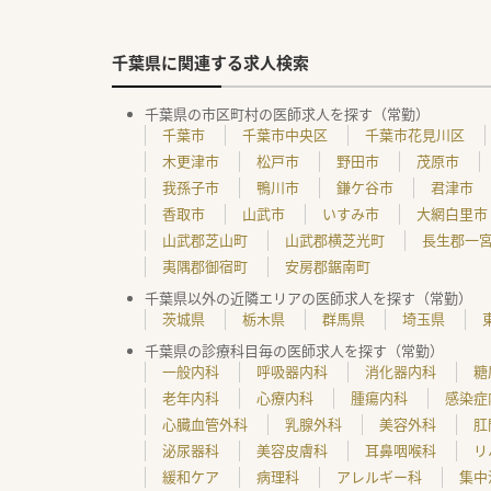
千葉県に関連する求人検索
千葉県の市区町村の医師求人を探す（常勤）
千葉市
千葉市中央区
千葉市花見川区
木更津市
松戸市
野田市
茂原市
我孫子市
鴨川市
鎌ケ谷市
君津市
香取市
山武市
いすみ市
大網白里市
山武郡芝山町
山武郡横芝光町
長生郡一
夷隅郡御宿町
安房郡鋸南町
千葉県以外の近隣エリアの医師求人を探す（常勤）
茨城県
栃木県
群馬県
埼玉県
千葉県の診療科目毎の医師求人を探す（常勤）
一般内科
呼吸器内科
消化器内科
糖
老年内科
心療内科
腫瘍内科
感染症
心臓血管外科
乳腺外科
美容外科
肛
泌尿器科
美容皮膚科
耳鼻咽喉科
リ
緩和ケア
病理科
アレルギー科
集中