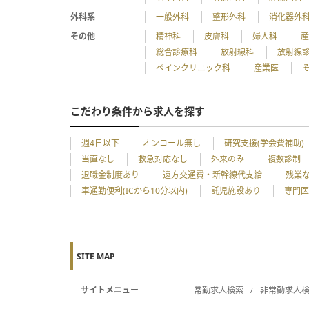
外科系
一般外科
整形外科
消化器外
その他
精神科
皮膚科
婦人科
総合診療科
放射線科
放射線
ペインクリニック科
産業医
こだわり条件から求人を探す
週4日以下
オンコール無し
研究支援(学会費補助)
当直なし
救急対応なし
外来のみ
複数診制
退職金制度あり
遠方交通費・新幹線代支給
残業
車通勤便利(ICから10分以内)
託児施設あり
専門医
SITE MAP
サイトメニュー
常勤求人検索
非常勤求人