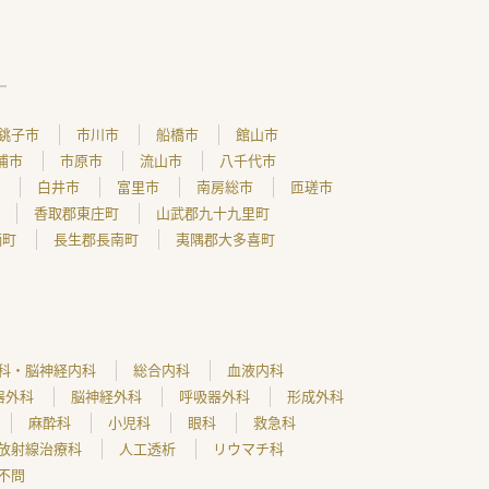
銚子市
市川市
船橋市
館山市
浦市
市原市
流山市
八千代市
白井市
富里市
南房総市
匝瑳市
香取郡東庄町
山武郡九十九里町
柄町
長生郡長南町
夷隅郡大多喜町
科・脳神経内科
総合内科
血液内科
器外科
脳神経外科
呼吸器外科
形成外科
麻酔科
小児科
眼科
救急科
放射線治療科
人工透析
リウマチ科
不問