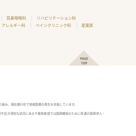
耳鼻咽喉科
リハビリテーション科
アレルギー科
ペインクリニック科
産業医
PAGE
TOP
り組み、現在進行形で地域医療の再生を目指しています。
師不足が深刻な状況にある千葉県東部では医師確保のために厚遇の医師求人・