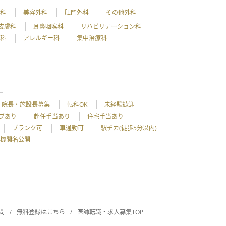
外科
美容外科
肛門外科
その他外科
皮膚科
耳鼻咽喉科
リハビリテーション科
理科
アレルギー科
集中治療科
院長・施設長募集
転科OK
未経験歓迎
ブあり
赴任手当あり
住宅手当あり
ブランク可
車通勤可
駅チカ(徒歩5分以内)
機関名公開
問
無料登録はこちら
医師転職・求人募集TOP