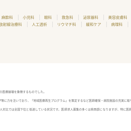
麻酔科
小児科
眼科
救急科
泌尿器科
美容皮膚科
放射線治療科
人工透析
リウマチ科
緩和ケア
病理科
本の医療崩壊を象徴するものでした。
プ等に力を注いでおり、「地域医療再生プログラム」を策定するなど医師確保・病院施設の充実に取
万人対比では全国下位と低迷している状況です。医師求人募集の多くは県西部になりますが、特に医