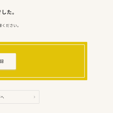
でした。
録ください。
録
ジへ