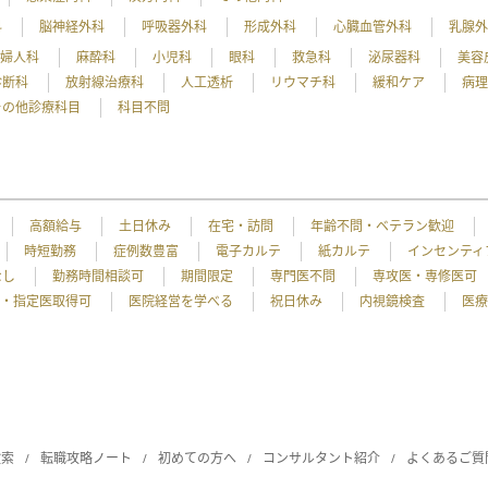
科
脳神経外科
呼吸器外科
形成外科
心臓血管外科
乳腺
産婦人科
麻酔科
小児科
眼科
救急科
泌尿器科
美容
診断科
放射線治療科
人工透析
リウマチ科
緩和ケア
病
その他診療科目
科目不問
高額給与
土日休み
在宅・訪問
年齢不問・ベテラン歓迎
時短勤務
症例数豊富
電子カルテ
紙カルテ
インセンティ
なし
勤務時間相談可
期間限定
専門医不問
専攻医・専修医可
・指定医取得可
医院経営を学べる
祝日休み
内視鏡検査
医療
検索
転職攻略ノート
初めての方へ
コンサルタント紹介
よくあるご質