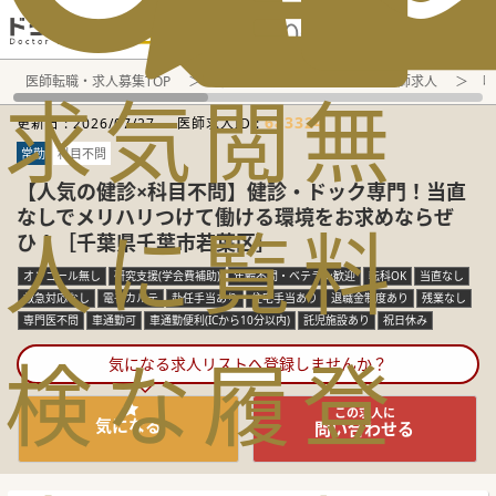
電話でのお問い合わせ：平日9:30-19:00
医師転職・求人募集TOP
常勤求人検索
千葉県 医師求人
呼
求
気
閲
無
683324
更新日 :
2026/07/27
医師求人ID :
常勤
科目不問
【人気の健診×科目不問】健診・ドック専門！当直
なしでメリハリつけて働ける環境をお求めならぜ
人
に
覧
料
ひ！［千葉県千葉市若葉区］
オンコール無し
研究支援(学会費補助)
年齢不問・ベテラン歓迎
転科OK
当直なし
救急対応なし
電子カルテ
赴任手当あり
住宅手当あり
退職金制度あり
残業なし
専門医不問
車通勤可
車通勤便利(ICから10分以内)
託児施設あり
祝日休み
検
な
履
登
気になる求人リストへ登録しませんか？
この求人に
気になる
問い合わせる