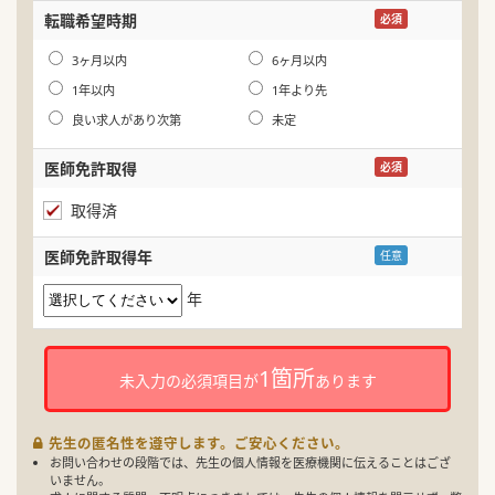
生
転職希望時期
必須
年
3ヶ月以内
6ヶ月以内
1年以内
1年より先
良い求人があり次第
未定
医師免許取得
必須
取得済
医師免許取得年
任意
年
1箇所
未入力の必須項目が
あります
先生の匿名性を遵守します。ご安心ください。
お問い合わせの段階では、先生の個人情報を医療機関に伝えることはござ
いません。