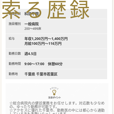
索
る
歴
録
科目不問
募集科目
一般病院
施設種別
200～499床
年収1,200万円～1,400万円
給与
月給100万円～116万円
週4.5日
勤務日数
9:00～17:00 休憩60分
勤務時間
千葉県 千葉市若葉区
勤務地
☆総合病院内の健診業務をお任せします。対応数も少なめ
の、ゆったり勤務が可能です。
☆アクセスに優れた千葉市、勤務医の中には都心から通勤
している方も多数いらっしゃいます。