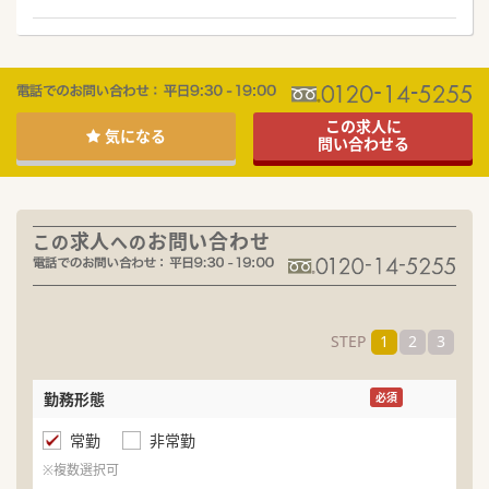
この求人に
気になる
問い合わせる
求人
お問い合わせ
この
への
STEP
1
2
3
勤務形態
名
必須
常勤
非常勤
ふ
※複数選択可