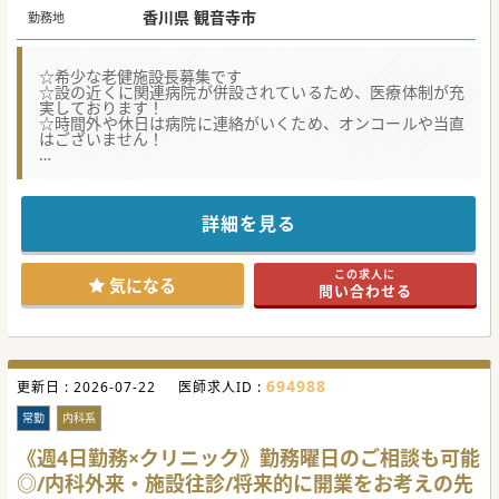
香川県 観音寺市
勤務地
☆希少な老健施設長募集です
☆設の近くに関連病院が併設されているため、医療体制が充
実しております！
☆時間外や休日は病院に連絡がいくため、オンコールや当直
はございません！
★☆コンサルタントからのメッセージ★☆
現施設長の先生が勇退されるご意向のため、後任の施設長と
なっていただける先生を募集しております。
内科をご対応可能いただける先生でしたら募集科目は問いま
詳細を見る
せん♪
お気軽にお問合せ下さい！
この求人に
気になる
問い合わせる
#秋入職可
694988
更新日 :
2026-07-22
医師求人ID :
常勤
内科系
《週4日勤務×クリニック》勤務曜日のご相談も可能
◎/内科外来・施設往診/将来的に開業をお考えの先