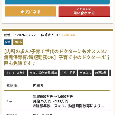
#秋入職可
この求人に
気になる
問い合わせる
724046
更新日 :
2026-07-22
医師求人ID :
常勤
内科系
【内科の求人/子育て世代のドクターにもオススメ/
病児保育有/時短勤務OK】子育て中のドクターは当
直も免除です♪
オンコール無し
研究支援(学会費補助)
在宅・訪問
当直なし
時短勤務
電
内科系
募集科目
年収900万円～1,600万円
月給75万円～133万円
給与
※経験年数、スキル、勤務時間数等により異
なる
※当直代は別途支給