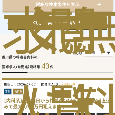
求
気
閲
詳細な検索条件を表示
この条件で検索する
並び順
香川県の呼吸器内科の
43
医師求人(常勤)検索結果
件
人
に
覧
734330
更新日 :
2026-07-27
医師求人ID :
常勤
内科系
【内科系】週4.5日から相談OK/駅チカ好立地/当直込
みで最大2,000万円狙えます♪