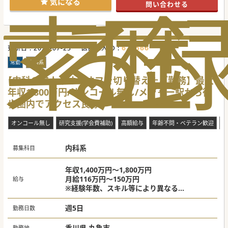
索
る
歴
気になる
問い合わせる
620566
更新日 :
2026-07-23
医師求人ID :
常勤
内科系
【内科の求人｜オンオフを切り替えたご勤務】最大
年収1,800万円/オンコール無し/メジャー駅から徒
歩圏内でアクセス良好♪
オンコール無し
研究支援(学会費補助)
高額給与
年齢不問・ベテラン歓迎
当
内科系
募集科目
年収1,400万円～1,800万円
月給116万円～150万円
給与
※経験年数、スキル等により異なる
上記は週5日勤務の場合
当直代は別途支給（40,000円/回）
週5日
勤務日数
香川県 丸亀市
勤務地