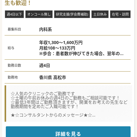
生も歓迎！
週4日以下
オンコール無し
研究支援(学会費補助)
土日休み
在宅・訪問
内科系
募集科目
年収1,300～1,600万円
月給108～133万円
給与
※歩合：患者数が伸びてきた場合、翌年の給
与査定に反映いたします。
※ご経験・スキルに応じて異なる
週4日
勤務日数
香川県 高松市
勤務地
☆人気のクリニックのご勤務です
☆土曜の午前お休みの週4日のご勤務もご相談可能です！
☆最低3年間はご勤務頂きますが、開業をお考えの先生など
勤務期間を定めたご入職可能です！
★☆コンサルタントからのメッセージ★☆
常勤医師1名が退職予定のため、後任の内科医師を募集され
ております。
クリニックの名称も循環器内科専門のようにみえますが、内
科対応可能であればご専門は問いません。
詳細を見る
お気軽にお問合せ下さいませ。