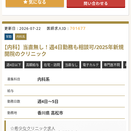
気になる
問い合わせる
701677
更新日 :
2026-07-22
医師求人ID :
常勤
内科系
【内科】当直無し！週4日勤務も相談可/2025年新規
開院のクリニック
週4日以下
高額給与
在宅・訪問
当直なし
電子カルテ
専門医不問
車
内科系
募集科目
給与
週4日～5日
勤務日数
香川県 高松市
勤務地
☆希少なクリニック求人