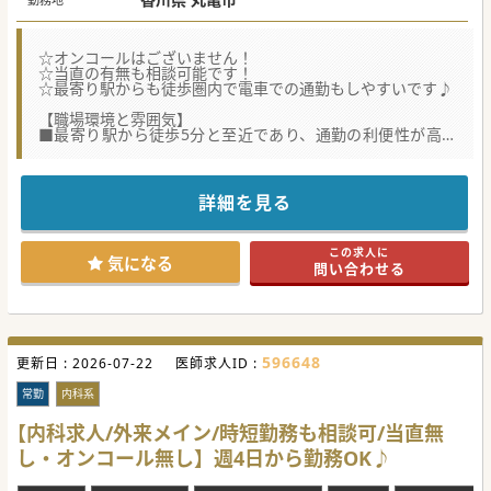
☆オンコールはございません！
☆当直の有無も相談可能です！
☆最寄り駅からも徒歩圏内で電車での通勤もしやすいです♪
【職場環境と雰囲気】
■最寄り駅から徒歩5分と至近であり、通勤の利便性が高い
だけでなく周辺には商店街がある大変恵まれた立地です。
■理事長は後進の教育にも熱心で非常に温厚な人柄であり、
医師同士やスタッフが互いに尊重し合える風土がございま
す。
詳細を見る
■毎週木曜日の午後は休診となるため、週4.5日勤務という
ゆとりを持った働き方を選択することも可能で、私生活も充
実できます。
この求人に
気になる
問い合わせる
【具体的な業務内容】
■一般内科外来を週に5コマから10コマ程度担当し、地域の
高齢患者様を中心に1コマ平均10名から15名を診察していた
だきます。
■病棟管理では高齢者の慢性疾患を主として10名から15名程
度を受け持ち、主治医として一人ひとりに寄り添った診療を
596648
更新日 :
行っていただきます。
2026-07-22
医師求人ID :
■産婦人科を標榜している医療機関ですが、産婦人科の患者
様への対応は特に無く、内科医としてのスキルを活かせる環
常勤
内科系
境です。
【内科求人/外来メイン/時短勤務も相談可/当直無
【募集背景】
し・オンコール無し】週4日から勤務OK♪
■内科の主力として診療を支えてきた医師が退職する予定
で、地域医療の質を維持しつつ体制を再構築するための重要
な増員募集です。