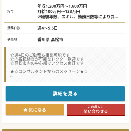
年収1,200万円～1,600万円
月給100万円～133万円
給与
※経験年数、スキル、勤務日数等により異な
る
※上記は週5日勤務の場合
週4～5.5日
勤務日数
香川県 高松市
勤務地
☆週4日のご勤務も相談可能です！
☆内視鏡検査が可能なドクター歓迎です！
☆高松市内の中心部でアクセス良好です！
★☆コンサルタントからのメッセージ★☆
健診患者さんの増加による体制強化のための募集です。
内視鏡検査が可能なドクターですと嬉しいようですが、対応
が難しい場合でもご応募可能です。
お気軽にお問い合わせください♪
詳細を見る
#秋入職可
この求人に
気になる
問い合わせる