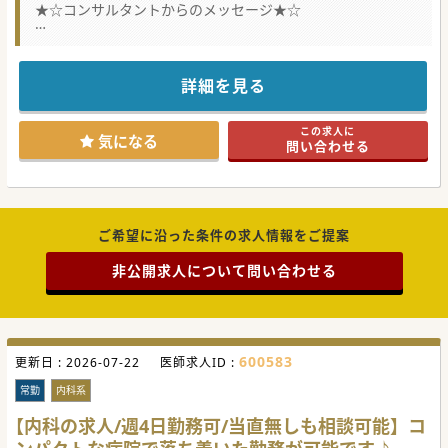
★☆コンサルタントからのメッセージ★☆
内科の体制強化のため募集されています。
精神病床も持たれていますが、療養病床の患者さんをご担当
いただきます。
週4.5日からご相談が可能です。お気軽にお問い合わせくだ
詳細を見る
さい♪
#秋入職可
この求人に
気になる
問い合わせる
ご希望に沿った条件の求人情報をご提案
非公開求人について問い合わせる
600583
更新日 :
2026-07-22
医師求人ID :
常勤
内科系
【内科の求人/週4日勤務可/当直無しも相談可能】コ