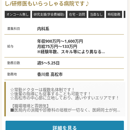
し/研修医もいらっしゃる病院です♪
【募集背景】
■これまで内科診療を支えていた時短常勤の医師が退職した
ことに伴い、外来および病棟管理の体制を維持するための補
オンコール無し
研究支援(学会費補助)
在宅・訪問
当直なし
時短勤務
電
充募集です。
■地域の高齢化に伴う内科疾患の増加に対応し、医師一人あ
たりの業務負担を軽減しつつ、より質の高い医療の提供を目
指されています。
内科系
募集科目
■将来的には糖尿病に強みをもった先生を採用し、生活習慣
病をはじめとする慢性期医療の診療応需体制をさらに強化し
ていきたいお考えです。
年収900万円～1,600万円
月給75万円～133万円
給与
#秋入職可
※経験年数、スキル等により異なる
※当直代は別途支給
週5～5.25日
勤務日数
香川県 高松市
勤務地
☆常勤ドクターは複数名体制です！
☆後輩の指導にも従事することも可能です！
☆高松市の中心部に立地しており、通いやすいエリアです！
【職場環境と雰囲気】
■医局内の派閥や診療科の垣根が一切なく、医師同士が何で
も気軽に相談し合えるアットホームで温かな風土が根付いて
います。
■臨床研修病院として専攻医などの指導にも従事でき、次世
代の医師を育成する教育的なやりがいも十分に実感いただけ
詳細を見る