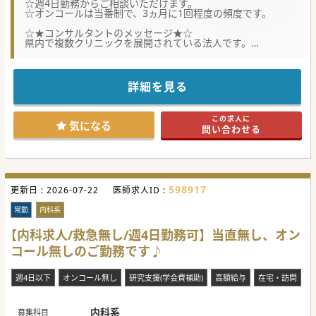
☆週4日勤務からご相談いただけます。
☆オンコールは当番制で、3ヵ月に1回程度の頻度です。
☆★コンサルタントのメッセージ★☆
県内で複数クリニックを展開されている法人です。
内科系医師が不足しており、体制強化を図りたいご意向で
す。
ご興味がございましたら、是非お問い合わせください。
詳細を見る
#秋入職可
この求人に
気になる
問い合わせる
598917
更新日 :
2026-07-22
医師求人ID :
常勤
内科系
【内科求人/救急無し/週4日勤務可】当直無し、オン
コール無しのご勤務です♪
週4日以下
オンコール無し
研究支援(学会費補助)
高額給与
在宅・訪問
内科系
募集科目