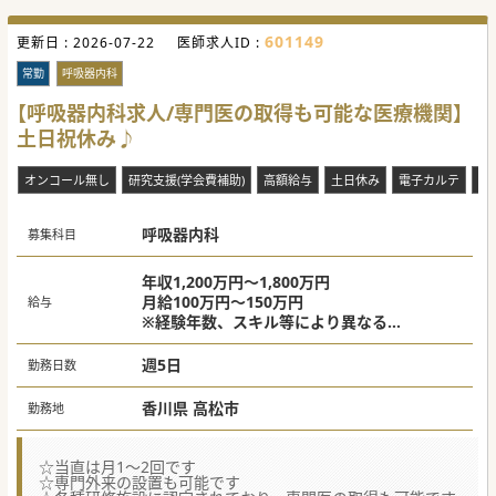
601149
更新日 :
2026-07-22
医師求人ID :
常勤
呼吸器内科
【呼吸器内科求人/専門医の取得も可能な医療機関】
土日祝休み♪
オンコール無し
研究支援(学会費補助)
高額給与
土日休み
電子カルテ
専
呼吸器内科
募集科目
年収1,200万円～1,800万円
月給100万円～150万円
給与
※経験年数、スキル等により異なる
※オンコール手当別途支給
週5日
勤務日数
香川県 高松市
勤務地
☆当直は月1～2回です
☆専門外来の設置も可能です