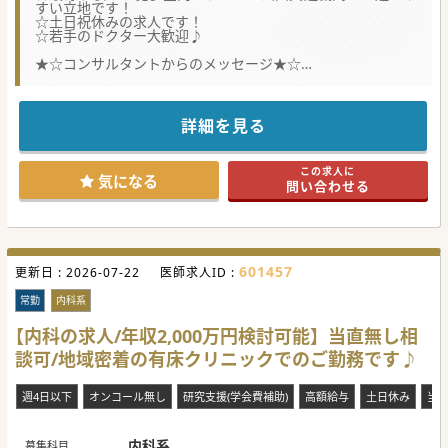
すい立地です！
☆土日祝休みの求人です！
☆若手のドクター大歓迎♪
★☆コンサルタントからのメッセージ★☆
世代交代を見据えて募集されています。
地域の急性期から回復期を担う医療機関です。
土日祝休みの求人ですのでワークライフバランスも保ちやす
詳細を見る
いです♪
#秋入職可
この求人に
気になる
問い合わせる
601457
更新日 :
2026-07-22
医師求人ID :
常勤
内科系
【内科の求人/年収2,000万円検討可能】当直無し相
談可/地域密着の有床クリニックでのご勤務です♪
週4日以下
オンコール無し
研究支援(学会費補助)
高額給与
土日休み
当
内科系
募集科目