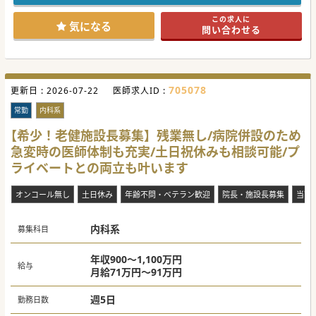
問い合わせください♪
この求人に
#秋入職可
気になる
問い合わせる
705078
更新日 :
2026-07-22
医師求人ID :
常勤
内科系
【希少！老健施設長募集】残業無し/病院併設のため
急変時の医師体制も充実/土日祝休みも相談可能/プ
ライベートとの両立も叶います
オンコール無し
土日休み
年齢不問・ベテラン歓迎
院長・施設長募集
当直
内科系
募集科目
年収900～1,100万円
給与
月給71万円～91万円
週5日
勤務日数