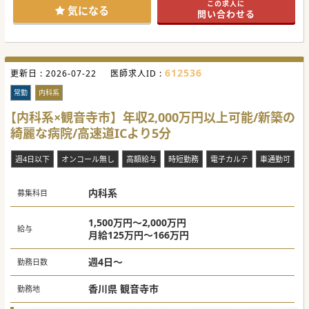
この求人に
気になる
問い合わせる
612536
更新日 :
2026-07-22
医師求人ID :
常勤
内科系
【内科系×観音寺市】年収2,000万円以上可能/新築の
綺麗な病院/高速道ICより5分
週4日以下
オンコール無し
高額給与
時短勤務
電子カルテ
車通勤可
駅
内科系
募集科目
1,500万円～2,000万円
給与
月給125万円～166万円
週4日～
勤務日数
香川県 観音寺市
勤務地