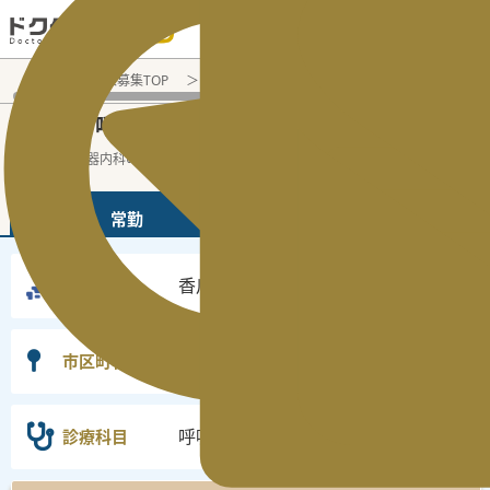
電話でのお問い合わせ：平日9:30-19:00
医師転職・求人募集TOP
常勤求人検索
香川県 医師求人
呼
香川県
呼吸器内科
常勤医師求人・転職情報
の
の
香川県の呼吸器内科の常勤の医師求人の検
...
続きを読む▼
常勤
非常勤
香川県
勤務地
選択なし
市区町村
呼吸器内科
診療科目