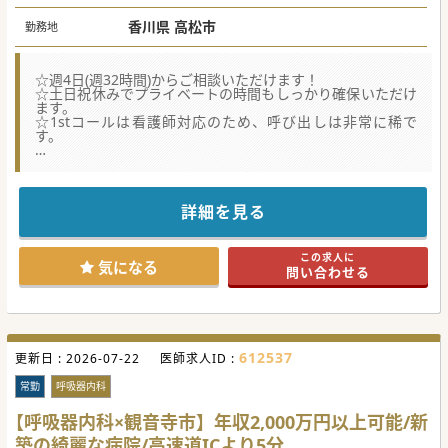
香川県 高松市
勤務地
☆週4日(週32時間)からご相談いただけます！
☆土日祝休みでプライベートの時間もしっかり確保いただけ
ます。
☆1stコールは看護師対応のため、呼び出しは非常に稀で
す。
★☆コンサルタントからのメッセージ★☆
希少な老健の施設長求人です。
現管理医師がご退職予定のため後任医師を募集されておりま
す。
詳細を見る
お気軽にお問合せ下さいませ。
この求人に
気になる
問い合わせる
#秋入職可
612537
更新日 :
2026-07-22
医師求人ID :
常勤
呼吸器内科
【呼吸器内科×観音寺市】年収2,000万円以上可能/新
築の綺麗な病院/高速道ICより5分