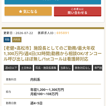
ます。
■救急車の搬送数は一日あたり平均2件程度と落ち着いてお
り、急性期でありながらも時間外の対応に追われず穏やかに
この求人に
勤務できます。
気になる
問い合わせる
【具体的な業務内容】
■週に2コマから3コマ程度の一般内科外来を担当し、地域住
民の主訴に応えながら1コマあたり平均20名程度を診療して
いただきます。
■病棟管理では主治医制のもとで10名程度を受け持ち、内科
695891
更新日 :
疾患を中心に急性期から地ケア、緩和ケアまで幅広く管理し
2026-07-22
医師求人ID :
ていただきます。
■希望や経験に応じて訪問診療にも携わることが可能であ
常勤
内科系
り、看護師兼ドライバーが帯同する体制で居宅中心に巡回し
ていただきます。
【老健×高松市】施設長としてのご勤務/最大年収
1,300万円/週4日(32時間)勤務から相談OK/オンコー
【募集背景】
■これまで内科診療を支えていた時短常勤の医師が退職した
ル呼び出しほぼ無し/1stコールは看護師対応
ことに伴い、外来および病棟管理の体制を維持するための補
充募集です。
■地域の高齢化に伴う内科疾患の増加に対応し、医師一人あ
週4日以下
土日休み
院長・施設長募集
当直なし
救急対応なし
専門医不
たりの業務負担を軽減しつつ、より質の高い医療の提供を目
指されています。
■将来的には糖尿病に強みをもった先生を採用し、生活習慣
内科系
病をはじめとする慢性期医療の診療応需体制をさらに強化し
募集科目
ていきたいお考えです。
#秋入職可
年収1,200～1,300万円
給与
月給100～108万円
週4~5日
勤務日数