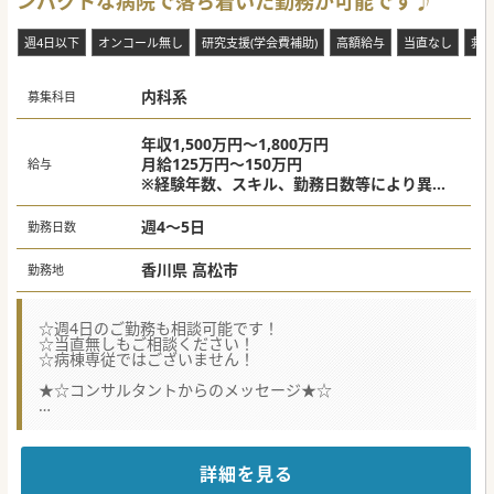
ンパクトな病院で落ち着いた勤務が可能です♪
週4日以下
オンコール無し
研究支援(学会費補助)
高額給与
当直なし
救
内科系
募集科目
年収1,500万円～1,800万円
月給125万円～150万円
給与
※経験年数、スキル、勤務日数等により異な
る
※上記は週5日勤務の場合
週4～5日
勤務日数
香川県 高松市
勤務地
☆週4日のご勤務も相談可能です！
☆当直無しもご相談ください！
☆病棟専従ではございません！
★☆コンサルタントからのメッセージ★☆
常勤の内科医が不在のため、幅広く内科対応が可能なドクタ
ーを募集されています。
歴史ある病院で、近年は在宅医療や介護分やにも力を入れて
らっしゃいます。
詳細を見る
当直無し、週4日勤務なども相談可能ですので、お気軽にお