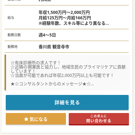
年収1,500万円～2,000万円
月給125万円～月給166万円
給与
※経験年数、スキル等により異なる
※上記は週5日の場合
週4～5日
勤務日数
香川県 観音寺市
勤務地
☆有床診療所の求人です！
☆近隣の開業医と協力し、地域住民のプライマリケアに貢献
しています！
☆当直が可能であれば年収2,000万円以上も可能です！
★☆コンサルタントからのメッセージ★☆
内科の体制強化のため募集されています。
当直については無しも可能ですが、ゆったりめの当直で、当
直代は別途支給ですので
詳細を見る
可能であれば対応をお願いします♪
この求人に
気になる
問い合わせる
#秋入職可