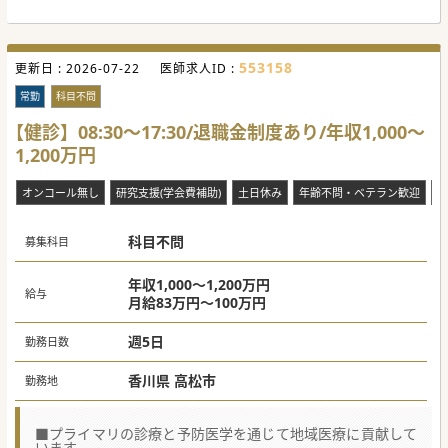
553158
更新日 :
2026-07-22
医師求人ID :
常勤
科目不問
【健診】08:30～17:30/退職金制度あり/年収1,000～
1,200万円
オンコール無し
研究支援(学会費補助)
土日休み
年齢不問・ベテラン歓迎
当
科目不問
募集科目
年収1,000～1,200万円
給与
月給83万円～100万円
週5日
勤務日数
香川県 高松市
勤務地
■プライマリの診療と予防医学を通じて地域医療に貢献して
います