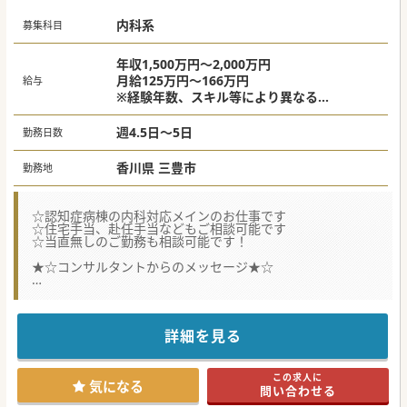
内科系
募集科目
年収1,500万円～2,000万円
月給125万円～166万円
給与
※経験年数、スキル等により異なる
※当直代は別途支給（1回45,000円）
週4.5日～5日
勤務日数
香川県 三豊市
勤務地
☆認知症病棟の内科対応メインのお仕事です
☆住宅手当、赴任手当などもご相談可能です
☆当直無しのご勤務も相談可能です！
★☆コンサルタントからのメッセージ★☆
ワークライフバランスの実現も十分に可能な医療機関です。
社宅の支給もあるため、平日は社宅をご活用いただき、週末
にご自宅に帰られるという勤務も可能です。
仮に当直に入られると、ゆったり当直で1回45,000円ですの
詳細を見る
で年収UPにもつなげられます♪
#秋入職可
この求人に
気になる
問い合わせる