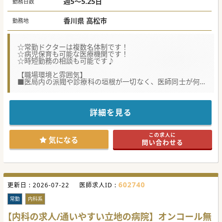
週5～5.25日
勤務日数
香川県 高松市
勤務地
☆常勤ドクターは複数名体制です！
☆病児保育も可能な医療機関です！
☆時短勤務の相談も可能です♪
【職場環境と雰囲気】
■医局内の派閥や診療科の垣根が一切なく、医師同士が何で
も気軽に相談し合えるアットホームで温かな風土が根付いて
います。
■時短常勤制度が完備されているほか、男性医師が複数回に
わたり育児休業を取得した実績もあり、子育て世代を強力に
詳細を見る
支えます。
■救急車の搬送数は一日あたり平均2件程度と落ち着いてお
り、急性期でありながらも時間外の対応に追われず穏やかに
この求人に
勤務できます。
気になる
問い合わせる
【具体的な業務内容】
■週に2コマから3コマ程度の一般内科外来を担当し、地域住
民の主訴に応えながら1コマあたり平均20名程度を診療して
いただきます。
■病棟管理では主治医制のもとで10名程度を受け持ち、内科
602740
更新日 :
疾患を中心に急性期から地域ケア、緩和ケアまで幅広く管理
2026-07-22
医師求人ID :
していただきます。
■希望や経験に応じて訪問診療にも携わることが可能であ
常勤
内科系
り、看護師兼ドライバーが帯同する体制で居宅中心に巡回し
ていただきます。
【内科の求人/通いやすい立地の病院】オンコール無