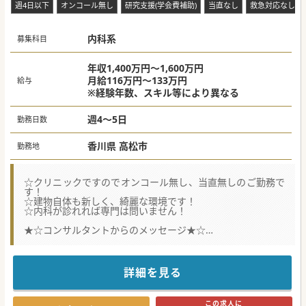
週4日以下
オンコール無し
研究支援(学会費補助)
当直なし
救急対応なし
■現在は休床中となっている病床の復活を計画しており、そ
の中核を担っていただけるような内科医を幅広く求めていら
しゃいます。
■将来の病院運営を支える常勤医師を確保することで、内科
内科系
募集科目
部門の組織体制をより強固なものへと昇華させるための採用
となります。
年収1,400万円～1,600万円
#秋入職可
月給116万円～133万円
給与
※経験年数、スキル等により異なる
週4～5日
勤務日数
香川県 高松市
勤務地
☆クリニックですのでオンコール無し、当直無しのご勤務で
す！
☆建物自体も新しく、綺麗な環境です！
☆内科が診れれば専門は問いません！
★☆コンサルタントからのメッセージ★☆
組織体制の強化のため募集されています。
地域の患者さんから評判のクリニックで、健診やワクチン接
種も積極的に行っています。
詳細を見る
経営面でも右肩上がりのクリニックで将来性もございます♪
#秋入職可
この求人に