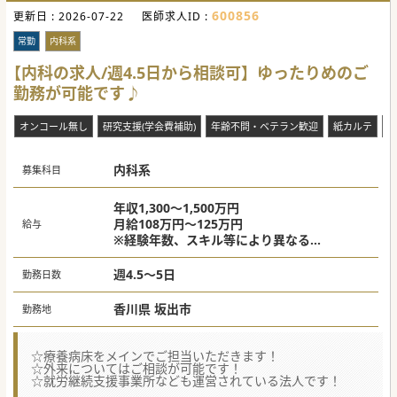
600856
更新日 :
2026-07-22
医師求人ID :
常勤
内科系
【内科の求人/週4.5日から相談可】ゆったりめのご
勤務が可能です♪
オンコール無し
研究支援(学会費補助)
年齢不問・ベテラン歓迎
紙カルテ
専
内科系
募集科目
年収1,300～1,500万円
月給108万円～125万円
給与
※経験年数、スキル等により異なる
当直代は別途支給
週4.5～5日
勤務日数
香川県 坂出市
勤務地
☆療養病床をメインでご担当いただきます！
☆外来についてはご相談が可能です！
☆就労継続支援事業所なども運営されている法人です！