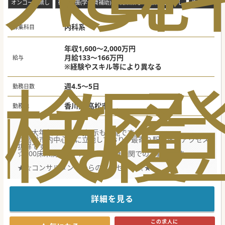
オンコール無し
研究支援(学会費補助)
高額給与
救急対応なし
電子カルテ
内科系
募集科目
年収1,600～2,000万円
月給133～166万円
給与
※経験やスキル等により異なる
検
な
履
週4.5～5日
勤務日数
香川県 高松市
勤務地
☆最大年収2,000万円提示も可能です。
☆高松市内中心部に立地しており、最寄り駅からもアクセス
抜群です。
☆100床未満のコンパクトな医療機関でのご勤務です。
★☆コンサルタントからのメッセージ☆★
業務拡充に伴う増員のため、新たに常勤の内科医師を募集開
始いたしました。
原則オンコール対応はございません！
お気軽にお問合せ下さい。
詳細を見る
#秋入職可
この求人に