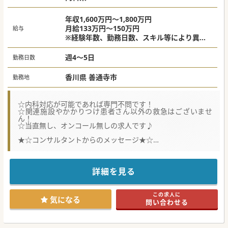
年収1,600万円～1,800万円
月給133万円～150万円
給与
※経験年数、勤務日数、スキル等により異な
る
週4～5日
勤務日数
香川県 善通寺市
勤務地
☆内科対応が可能であれば専門不問です！
☆関連施設やかかりつけ患者さん以外の救急はございませ
ん！
☆当直無し、オンコール無しの求人です♪
★☆コンサルタントからのメッセージ★☆
地域の医療機関で、高齢者の患者さんが多めです。
常勤の体制強化のために募集をされていらっしゃいます。
比較的落ち着いて勤務できる環境です♪
詳細を見る
#秋入職可
この求人に
気になる
問い合わせる