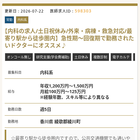
598303
更新日 :
2026-07-22
医師求人ID :
常勤
内科系
【内科の求人/土日祝休み/外来・病棟・救急対応/最
寄り駅から徒歩圏内】急性期～回復期で勤務された
いドクターにオススメ♪
オンコール無し
研究支援(学会費補助)
土日休み
複数診制
電子カルテ
専
内科系
募集科目
年収1,200万円～1,500万円
月給100万円～125万円
給与
※経験年数、スキル等により異なる
週5日
勤務日数
香川県 綾歌郡綾川町
勤務地
☆最寄り駅から徒歩圏内ですので、公共交通機関でも通いや