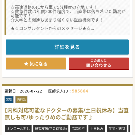
☆高速道路のICから車で5分程度の立地です！
☆救急件数は年間200件程度で、当直帯は落ち着いた勤務が
可能です！
☆大学との関連もあまり強くない医療機関です！
★☆コンサルタントからのメッセージ★☆
セカンドキャリアをお考えの先生や育児中の先生のおすすめ
の求人です。
給与面以外にも相談は可能ですのでまずはお気軽にお問合せ
ください。
詳細を見る
#秋入職可
この求人に
気になる
問い合わせる
585864
更新日 :
2026-07-22
医師求人ID :
常勤
内科系
【内科対応可能なドクターの募集/土日祝休み】当直
無しも可/ゆったりめのご勤務です♪
オンコール無し
研究支援(学会費補助)
高額給与
土日休み
在宅・訪問
当