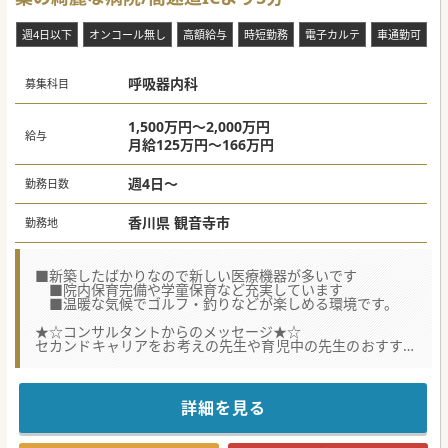
週4日以下
オンコール無し
高額給与
時短勤務
電子カルテ
車通勤可
駅
呼吸器内科
募集科目
1,500万円～2,000万円
給与
月給125万円～166万円
週4日～
勤務日数
香川県 観音寺市
勤務地
■新築したばかりなので新しい医療機器が多いです
■院内保育完備や学童保育など充実しています
■温暖な気候でゴルフ・釣りなどが楽しめる環境です。
★☆コンサルタントからのメッセージ★☆
セカンドキャリアをお考えの先生や育児中の先生のおすすめ
の求人です。
給与面以外にも相談は可能ですのでまずはお気軽にお問合せ
ください。
詳細を見る
#秋入職可