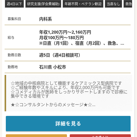
週4日以下
研究支援(学会費補助)
年齢不問・ベテラン歓迎
当直なし
救急対
内科系
募集科目
年収1,200万円～2,160万円
月収100万円～180万円
給与
※日直（月1回）、宿直（月2回）、救急、時
間外手当を含む想定年収額です。
※経歴・専門医等を考慮し面接を経て決定。
週5日（週4日相談可）
勤務日数
※上記金額以外に研究費予算あり。
石川県 小松市
勤務地
☆地域の中核病院として機能するケアミックス型病院です
☆ご経験年数やスキルにより、年収2,000万円も可能です
☆コメディカルが医師をしっかりサポートしますので診療に
集中できる環境です
★☆コンサルタントからのメッセージ★☆
訪問診療をはじめ、外来等を行っていただける募集しており
ます。
週4日勤務、時短勤務、夜間対応の免除など…働き方のご相
談も可能です。
詳細を見る
遠方の先生の場合は着任手当の支給や、面接時の交通費や宿
泊費も支給可能です。
少しでもご興味がございましたら、お気軽にお問合せくださ