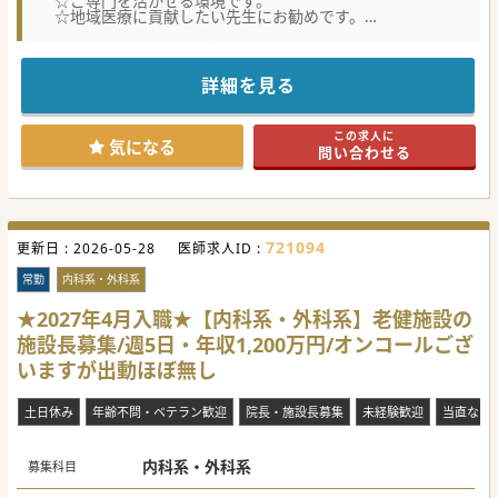
☆ご専門を活かせる環境です。
☆地域医療に貢献したい先生にお勧めです。
★☆コンサルタントからのメッセージ★☆
安定の公立病院です。
地域医療に貢献をしたい先生やUターンの先生におすすめで
詳細を見る
す。
この求人に
気になる
問い合わせる
721094
更新日 :
2026-05-28
医師求人ID :
常勤
内科系・外科系
★2027年4月入職★【内科系・外科系】老健施設の
施設長募集/週5日・年収1,200万円/オンコールござ
いますが出動ほぼ無し
土日休み
年齢不問・ベテラン歓迎
院長・施設長募集
未経験歓迎
当直なし
内科系・外科系
募集科目