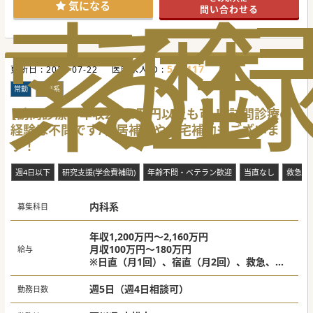
索
る
歴
病院見学などお気軽にお問い合わせください。
気になる
問い合わせる
#秋入職可
585417
更新日 :
2026-07-22
医師求人ID :
常勤
内科系
【訪問診療】年収2,000万円以上も可！/訪問診療の
経験は不問です/転居補助や住宅補助もございま
す！
週4日以下
研究支援(学会費補助)
年齢不問・ベテラン歓迎
当直なし
救急対
内科系
募集科目
年収1,200万円～2,160万円
月収100万円～180万円
給与
※日直（月1回）、宿直（月2回）、救急、時
間外手当を含む想定年収額です。
※経歴・専門医等を考慮し面接を経て決定。
週5日（週4日相談可）
勤務日数
※上記金額以外に研究費予算あり。