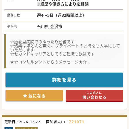
※経歴や働き方により応相談
週4～5日（週32時間以上）
勤務日数
石川県 金沢市
勤務地
☆療養型病院でのゆったり勤務です
☆残業はほとんど無く、プライベートのお時間も大事にして
いただけます
☆セカンドキャリアとしてのご転職も歓迎です
★☆コンサルタントからのメッセージ★☆
主に病棟管理・外来診療をご対応いただける先生の募集で
す。
内科対応が可能な先生でしたらご専門を問わずご応募可能で
す。
詳細を見る
働き方もご相談できますので、是非お気軽にお問い合わせく
ださい。
この求人に
#秋入職可
気になる
問い合わせる
721071
更新日 :
2026-07-22
医師求人ID :