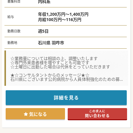
■石川県に関わらず、全国のクリニックをオンラインで結ぶ
内科系
募集科目
ことで、外来対応数の平準化を目指していきたいと考えてい
ます。
■日本における医療や社会的な課題の解決に積極的に取り組
年収1,200万円～1,400万円
み、変化を恐れない柔軟な姿勢の先生を歓迎しています。
給与
月給100万円～116万円
週5日
勤務日数
石川県 羽咋市
勤務地
☆業務量については相談の上、調整いたします
☆専門外来患者様を増やすことも可能です
☆土曜日に出勤した場合は代休をとっていただきます
★☆コンサルタントからのメッセージ★☆
石川県にございます公的病院から人員体制強化のための募集
です。
残業時間は少なくワークライフバランスを取りながらご勤務
いただけます。
少しでも求人にご興味いただけましたらお気軽にお問い合わ
詳細を見る
せください。
この求人に
気になる
問い合わせる