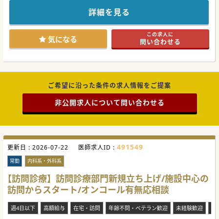
後の法人展開を見据えて増員募集となります。
■在宅医療に関心があれば、訪問診療の従事経験は不問で
詳細を見る
す。高齢者の全身管理の経験があれば科目も不問です。
■オンコールは常勤医師で分担しておりますので、6～7回/
月受け持ちをお願いできる先生を歓迎しております。
この求人に
気になる
問い合わせる
【業務内容】
■訪問先は施設中心ですが、居宅にも訪問を行っておりま
す。看護師が運転する往診車で2名体制で訪問診療を行って
おります。
■午後の時間は臨時往診の対応がメインになるため、携帯が
つながればご自宅などクリニック外での勤務も相談可能で
す。
ご希望に沿った条件の求人情報をご提案
■オンコールは1stコールは事務スタッフが担当しており、
2ndコール対応となります。呼び出しは0～2件/回と少ないで
非公開求人について問い合わせる
す。
【医療機関情報】
■2021年より金沢市内にて訪問診療クリニックを運営してお
ります。グループ法人含め複数のクリニックを展開しており
ます。
■承継等によるクリニックの展開も構想しており、将来的に
491549
更新日 :
2026-07-22
医師求人ID :
ご専門やご経験に合わせて働き方を変えることも可能です。
■開業を目指している、管理医師にチャレンジしてみたいな
常勤
内科系・外科系
ど、医療経営に関心がある先生も歓迎しております。
【訪問診療】訪問診療部門新規立ち上げ/施設中心の
#秋入職可
訪問からスタート/オンコール有無応相談
週4日以下
高額給与
在宅・訪問
年齢不問・ベテラン歓迎
未経験歓迎
当