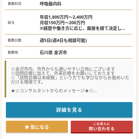
呼吸器内科
募集科目
年収1,800万円～2,400万円
月収150万円～200万円
給与
※経歴や働き方に応じ、面接を経て決定しま
す。
週5日(週4日も相談可能)
勤務日数
石川県 金沢市
勤務地
☆金沢市内、市外からも通いやすい立地にございます
☆訪問診療に加えて、外来診療をお願いしております
☆「訪問診療は未経験」という方でも学びながらお勤めいた
だける環境です。
★☆コンサルタントからのメッセージ★☆
往診件数によるインセンティブの支給や、入職後の昇給もあ
り頑張りが評価されます。
高年収をご希望の先生にオススメの求人です。
オンコールは非常勤医師も複数名対応しております。
詳細を見る
ご興味ございましたらお気軽にお問い合わせください。
この求人に
気になる
問い合わせる