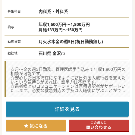
内科系・外科系
募集科目
年収1,600万円～1,800万円
給与
月給133万円～150万円
月火水木金の週5日(祝日勤務無し)
勤務日数
石川県 金沢市
勤務地
☆月～金の週5日勤務、管理医師手当込みで年収1,800万円の
相談が可能です。
☆安心した日本滞在になるように訪日外国人旅行者を支えた
いという気持ちがあれば、語学力は不問です。
☆患者様とのコミュニケーションは医療通訳者がサポートい
たします。必要な救急対応の手技は入職後に学ぶことができ
ます。
【募集背景】
■観光地を中心に日本全国で増加している訪日外国人旅行者
詳細を見る
が、適切に医療を受けることができるクリニックを開院いた
します。
■東京都、京都府、沖縄県、福岡県と全国に展開しており、
この求人に
今回は石川県金沢市の繁華エリアに開院を予定しておりま
気になる
問い合わせる
す。
■2026年度中の新規開院を目指しており、入職時期はご相談