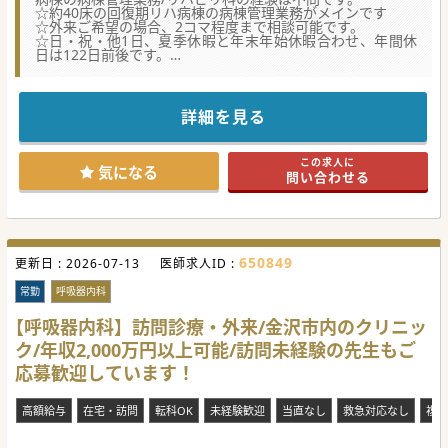
☆約40床の回復期リハ病棟の病棟管理業務がメインです
☆外来ご希望の場合、2コマ程度まで相談可能です。
☆日・祝・他1日、夏季休暇と年末年始休暇合わせ、年間休
日は122日前後です。
★☆コンサルタントからのメッセージ★☆
回復期と療養病床のケアミックス病院です。
リハビリテーション科として勤務いただける先生を募集して
詳細を見る
おります。
内科ご専門の先生であればリハビリ科のご経験は不問です。
一般内科外来を行いながら、病棟管理を行うなどの働き方も
この求人に
ご相談可能です。
気になる
問い合わせる
650849
更新日 :
2026-07-13
医師求人ID :
常勤
呼吸器内科
【呼吸器内科】訪問診療・外来/金沢市内のクリニッ
ク/年収2,000万円以上可能/訪問未経験の先生もご
応募歓迎しています！
高額給与
在宅・訪問
転科OK
未経験歓迎
当直なし
救急対応なし
複数