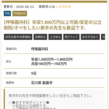
325020
更新日 :
2026-06-22
医師求人ID :
常勤
呼吸器内科
【呼吸器内科】年収1,800万円以上可能/安定の公立
病院/オペをしたい若手の先生も歓迎です。
研究支援(学会費補助)
高額給与
土日休み
電子カルテ
赴任手当あり
住宅
呼吸器内科
募集科目
年収1,200万円～1,800万円
給与
月収100万円～150万円
5日
勤務日数
石川県 能美市
勤務地
育児中の先生や時短勤務をしたい先生もご相談下さい。
◇◆おすすめポイント◇◆
☆安定の公立病院です。