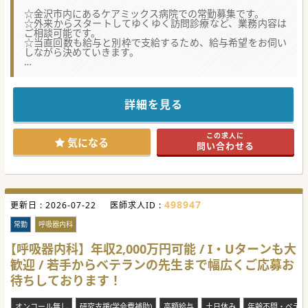
☆金沢市内にあるケアミックス病院での常勤募集です。
☆外来からスタートしてゆくゆく訪問診療など、業務内容は
ご相談可能です。
☆当直回数も給与と別枠で支給するため、給与希望をお伺い
しながら決めていきます。
★☆コンサルタントからのメッセージ★☆
医師体制の若返りを図るため増員募集を行っております。
在籍医師は～80代の先生もご活躍されており、60歳の定年後
も長くお勤めいただくことが可能です。
詳細を見る
働き方に応じて高額年収のご提示も可能です。
ご興味ございましたらお気軽にお問い合わせください。
この求人に
#秋入職可
気になる
問い合わせる
498947
更新日 :
2026-07-22
医師求人ID :
常勤
呼吸器内科
【呼吸器内科】年収2,000万円可能 / I・Uターンも大
歓迎 / 若手からベテランの先生まで幅広くご応募お
待ちしております！
オンコール無し
研究支援(学会費補助)
高額給与
土日休み
年齢不問・ベテラ