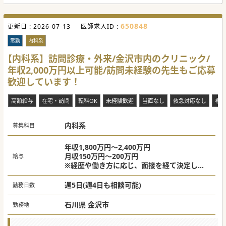
650848
更新日 :
2026-07-13
医師求人ID :
常勤
内科系
【内科系】訪問診療・外来/金沢市内のクリニック/
年収2,000万円以上可能/訪問未経験の先生もご応募
歓迎しています！
高額給与
在宅・訪問
転科OK
未経験歓迎
当直なし
救急対応なし
複数
内科系
募集科目
年収1,800万円～2,400万円
月収150万円～200万円
給与
※経歴や働き方に応じ、面接を経て決定しま
す。
週5日(週4日も相談可能)
勤務日数
石川県 金沢市
勤務地