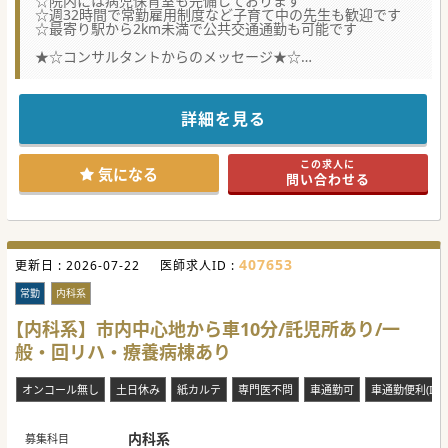
☆院内には病児保育室も完備しております
☆週32時間で常勤雇用制度など子育て中の先生も歓迎です
☆最寄り駅から2km未満で公共交通通勤も可能です
★☆コンサルタントからのメッセージ★☆
県内に病院、クリニック、介護施設等を運営しており、訪問
診療などにも地域に根差した活動を行っている法人です。
週4日の勤務からご相談が可能ですので、小さなお子様をお
持ちの先生もご相談ください。
詳細を見る
#秋入職可
この求人に
気になる
問い合わせる
407653
更新日 :
2026-07-22
医師求人ID :
常勤
内科系
【内科系】市内中心地から車10分/託児所あり/一
般・回リハ・療養病棟あり
オンコール無し
土日休み
紙カルテ
専門医不問
車通勤可
車通勤便利(IC
内科系
募集科目