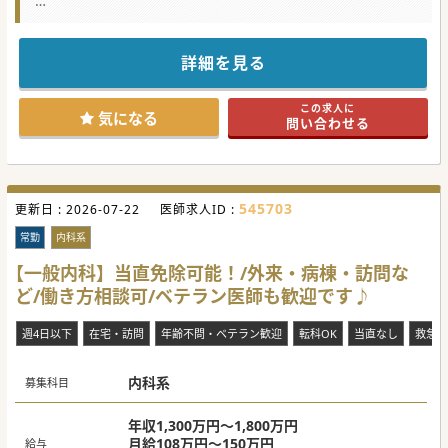
★☆コンサルタントからのメッセージ★☆
温泉地という立地も魅力の一つですので、セカンドライフを
充実させたい先生にお勧めです。
少しでも気になる方はお気軽にお問い合わせください。
詳細を見る
#秋入職可
この求人に
気になる
問い合わせる
545703
更新日 :
2026-07-22
医師求人ID :
常勤
内科系
【一般内科】当直免除可能！/外来・病棟・訪問な
ど/働き方相談可/ベテラン医師も歓迎です♪
週4日以下
在宅・訪問
年齢不問・ベテラン歓迎
転科OK
当直なし
救急対
内科系
募集科目
年収1,300万円～1,800万円
月給108万円～150万円
給与