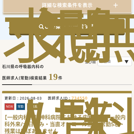
求
気
閲
詳細な検索条件を表示
この条件で検索する
並び順
石川県の呼吸器内科の
19
医師求人(常勤)検索結果
件
人
に
覧
734550
更新日 :
2026-08-03
医師求人ID :
NEW
常勤
内科系
【一般内科】精神科病院における内科管理・一般内
科外来/土日休み・当直オンコール無し/常勤5名・
残業はほぼありません