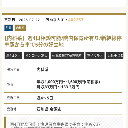
402287
更新日 :
2026-07-22
医師求人ID :
常勤
内科系
【内科系】週4日相談可能/院内保育所有り/新幹線停
車駅から車で5分の好立地
週4日以下
オンコール無し
研究支援(学会費補助)
電子カルテ
赴任手当あり
内科系
募集科目
年収1,000万円～1,600万円(応相談)
給与
月収83万円～133.3万円
週4～5日
勤務日数
石川県 金沢市
勤務地
週4日勤務可能！病児保育室完備で子育て中も安心