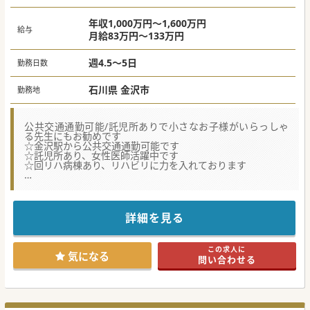
年収1,000万円～1,600万円
給与
月給83万円～133万円
週4.5～5日
勤務日数
石川県 金沢市
勤務地
公共交通通勤可能/託児所ありで小さなお子様がいらっしゃ
る先生にもお勧めです
☆金沢駅から公共交通通勤可能です
☆託児所あり、女性医師活躍中です
☆回リハ病棟あり、リハビリに力を入れております
★☆コンサルタントからのメッセージ★☆
女性の視点を重視した環境で、小さなお子様をお持ちの先生
にも働きやすいです。
感染症対策に力をいれておりますので、長く安心して働きた
詳細を見る
い先生にお勧めです。
この求人に
#秋入職可
気になる
問い合わせる