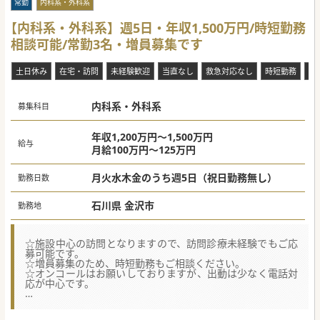
常勤
内科系・外科系
【内科系・外科系】週5日・年収1,500万円/時短勤務
相談可能/常勤3名・増員募集です
土日休み
在宅・訪問
未経験歓迎
当直なし
救急対応なし
時短勤務
電
内科系・外科系
募集科目
年収1,200万円～1,500万円
給与
月給100万円～125万円
月火水木金のうち週5日（祝日勤務無し）
勤務日数
石川県 金沢市
勤務地
☆施設中心の訪問となりますので、訪問診療未経験でもご応
募可能です。
☆増員募集のため、時短勤務もご相談ください。
☆オンコールはお願いしておりますが、出動は少なく電話対
応が中心です。
【募集背景】
■現在、常勤医師3名の体制で診療を行っておりますが、今