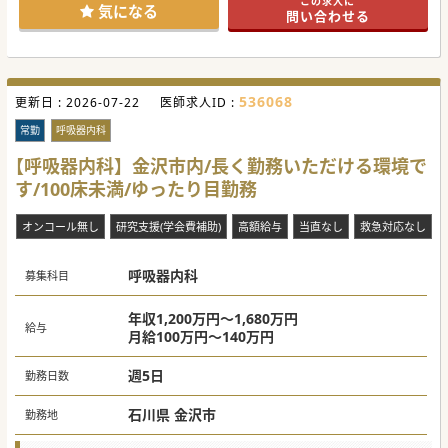
この求人に
い。
気になる
問い合わせる
#秋入職可
536068
更新日 :
2026-07-22
医師求人ID :
常勤
呼吸器内科
【呼吸器内科】金沢市内/長く勤務いただける環境で
す/100床未満/ゆったり目勤務
オンコール無し
研究支援(学会費補助)
高額給与
当直なし
救急対応なし
呼吸器内科
募集科目
年収1,200万円～1,680万円
給与
月給100万円～140万円
週5日
勤務日数
石川県 金沢市
勤務地