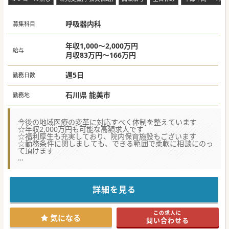
呼吸器内科
募集科目
年収1,000～2,000万円
給与
月収83万円～166万円
週5日
勤務日数
石川県 能美市
勤務地
今後の地域医療の変革に対応すべく体制を整えています
☆年収2,000万円も可能な高額求人です
☆福利厚生も充実しており、院内保育施設もございます
☆勤務条件に関しましても、できる範囲で柔軟に相談にのっ
て頂けます
★☆コンサルタントからのメッセージ★☆
地域に密着したケアミックス病院からの求人です。
医師の働き方改革にも注力している法人ですので、無理なく
勤務頂くことができる環境です。
詳細を見る
少しでもご興味がございましたら、お気軽にお問合せくださ
い。
この求人に
#秋入職可
気になる
問い合わせる