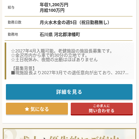
年収1,200万円
給与
月給100万円
月火水木金の週5日（祝日勤務無し）
勤務日数
石川県 河北郡津幡町
勤務地
☆2027年4月入職可能。老健施設の施設長募集です。
☆金沢市内から車で約30分の立地です。
☆土日祝休み、夜間の出動はほぼありません
【募集背景】
■現施設長より2027年3月での退任意向が出ており、2027年
4月からご入職いただける後任施設長の募集となります。
■高齢者の全身管理の経験があれば、施設長としてのご経験
や老健施設でのご勤務経験が無くてもご応募いただけます。
■法人としての定年は60歳、再雇用70歳と定めております
詳細を見る
が、ご健康であれば定年を超えたご年齢でもご応募いただけ
ます。
この求人に
【業務内容】
気になる
問い合わせる
■老健施設の入所者の回診、処方がメインとなりますが、施
設長として会議参加や主治医意見書作成等の業務もございま
す。
■勤務時間内で併設した特別養護老人ホームにおける健康診
察も、嘱託医が出務日以外の日程でお願いする場合がござい
ます。
■オンコール対応はお願いしておりますが、看護師はできる