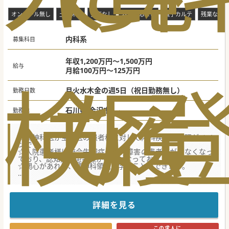
オンコール無し
土日休み
当直なし
救急対応なし
電子カルテ
残業なし
内科系
募集科目
年収1,200万円～1,500万円
給与
月給100万円～125万円
検
な
履
月火水木金の週5日（祝日勤務無し）
勤務日数
石川県 金沢市
勤務地
☆精神科医が主治医の患者様に対して内科疾患の管理がメイ
ンです。
☆入院患者様は統合失調症や気分障害の患者様が少なくなっ
ており、認知症の患者様が中心となっております。
☆関心があれば、精神科領域も学ぶことができます。
★☆コンサルタントからのメッセージ★☆
金沢市内に病院、クリニック、介護施設を運営しておりま
す。
精神科病院に入院されている患者様の内科疾患を主に管理し
詳細を見る
ていただきます。
高齢者の全身管理の経験があれば、精神科病院での勤務経験
は不問です。
この求人に