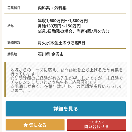
内科系・外科系
募集科目
年収1,600万円～1,800万円
月給133万円～150万円
給与
※週5日勤務の場合、当直4回/月を含む
月火水木金土のうち週5日
勤務日数
石川県 金沢市
勤務地
地域からのニーズに応え、訪問診療を立ち上げるため募集を
行っています！
☆訪問診療のご経験が有る先生が望ましいですが、未経験で
チャレンジしたいという先生もご応募可能です。
☆風通しが良く、在籍年数5年以上の医師が多数いらっしゃ
います。
☆定年は無く、40代～80代の幅広い年代の医師が活躍されて
おります。
★☆コンサルタントからのメッセージ★☆
詳細を見る
一般から、地域包括・回復期・療養と幅広い病床を有する病
院です。
業務割合や、勤務日数、夜間対応等のご相談も随時承ってお
この求人に
ります。
気になる
問い合わせる
お気軽にお問い合わせください。