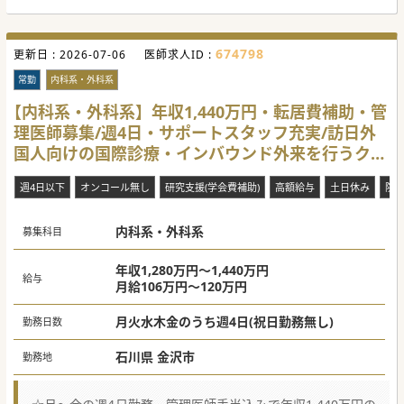
可能です。クリニックを一から創り上げていく楽しみが味わ
えます。
【業務内容】
674798
更新日 :
■訪日外国人旅行者を対象とした外来診療や滞在先ホテル等
2026-07-06
医師求人ID :
とオンラインによる診療や往診などをお願いします。
■軽症の患者様がほとんどですが、内科・外科の1次救急対
常勤
内科系・外科系
応も想定し、ナートなどの手技は入職後に学ぶことができま
す。
【内科系・外科系】年収1,440万円・転居費補助・管
■検査が必要な患者様や重症度が高い患者様は連携先病院が
理医師募集/週4日・サポートスタッフ充実/訪日外
ございますので、そちらに紹介・搬送指示を出していただき
ます。
国人向けの国際診療・インバウンド外来を行うクリ
【医療機関情報】
ニックです
■全国に連携医療法人をもち、複数のクリニックを運営して
週4日以下
オンコール無し
研究支援(学会費補助)
高額給与
土日休み
院
おります。経営面は専門部門があり、臨床に専念いただけま
す。
■石川県に関わらず、全国のクリニックをオンラインで結ぶ
内科系・外科系
ことで、外来対応数の平準化を目指していきたいと考えてい
募集科目
ます。
■日本における医療や社会的な課題の解決に積極的に取り組
み、変化を恐れない柔軟な姿勢の先生を歓迎しています。
年収1,280万円～1,440万円
給与
月給106万円～120万円
月火水木金のうち週4日(祝日勤務無し)
勤務日数
石川県 金沢市
勤務地