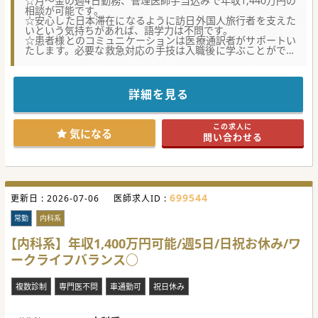
☆月～金の週4日勤務、管理医師手当込みで年収1,440万円の
相談が可能です。
☆安心した日本滞在になるように訪日外国人旅行者を支えた
いという気持ちがあれば、語学力は不問です。
☆患者様とのコミュニケーションは医療通訳者がサポートい
たします。必要な救急対応の手技は入職後に学ぶことができ
ます。
【募集背景】
■観光地を中心に日本全国で増加している訪日外国人旅行者
詳細を見る
が、適切に医療を受けることができるクリニックを開院いた
します。
■東京都、京都府、沖縄県、福岡県と全国に展開しており、
この求人に
今回は石川県金沢市の繁華エリアに開院を予定しておりま
気になる
問い合わせる
す。
■2026年度中の新規開院を目指しており、入職時期は相談可
能です。クリニックを一から創り上げていく楽しみが味わえ
ます。
【業務内容】
699544
更新日 :
■訪日外国人旅行者を対象とした外来診療や滞在先ホテル等
2026-07-06
医師求人ID :
とオンラインによる診療や往診などをお願いします。
■軽症の患者様がほとんどですが、内科・外科の1次救急対
常勤
内科系
応も想定し、ナートなどの手技は入職後に学ぶことができま
す。
【内科系】年収1,400万円可能/週5日/日祝お休み/ワ
■夜間対応などはなく日中のみの勤務となり、土日祝はご希
ークライフバランス○
望がなければお休みを想定しております。
【医療機関情報】
複数診制
専門医不問
車通勤可
祝日休み
■全国に連携医療法人をもち、複数のクリニックを運営して
おります。経営面は専門部門があり、臨床に専念いただけま
す。