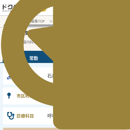
電話でのお問い合わせ：平日9:30-19:00
医師転職・求人募集TOP
常勤求人検索
石川県 医師求人
呼
石川県
呼吸器内科
常勤医師求人・転職情報
の
の
石川県の呼吸器内科の常勤の医師求人の検
...
続きを読む▼
常勤
非常勤
石川県
勤務地
選択なし
市区町村
呼吸器内科
診療科目