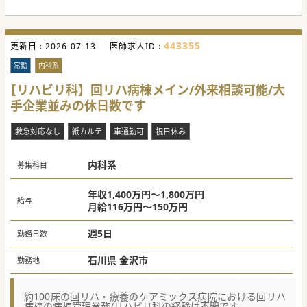
#秋入職可
443355
更新日 :
2026-07-13
医師求人ID :
常勤
内科系
【リハビリ科】回リハ病棟メイン/外来相談可能/大
手企業並みの休日数です
救急対応なし
紙カルテ
車通勤可
祝日休み
内科系
募集科目
年収1,400万円～1,800万円
給与
月給116万円～150万円
週5日
勤務日数
石川県 金沢市
勤務地
約100床の回リハ・療養のケアミックス病院における回リハ
病棟の病棟管理業務/リハビリ科の経験は不問です。