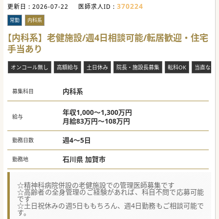
370224
更新日 :
2026-07-22
医師求人ID :
常勤
内科系
【内科系】老健施設/週4日相談可能/転居歓迎・住宅
手当あり
オンコール無し
高額給与
土日休み
院長・施設長募集
転科OK
当直なし
内科系
募集科目
年収1,000～1,300万円
給与
月給83万円～108万円
週4～5日
勤務日数
石川県 加賀市
勤務地
☆精神科病院併設の老健施設での管理医師募集です
☆高齢者の全身管理のご経験があれば、科目不問で応募可能
です
☆土日祝休みの週5日ももちろん、週4日勤務もご相談可能で
す。