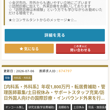
☆金沢市内、市外からも通いやすい立地にございます
☆訪問診療に加えて、外来診療をお願いしております
☆「訪問診療は未経験」という方でも学びながらお勤めいた
だける環境です。
★☆コンサルタントからのメッセージ★☆
往診件数によるインセンティブの支給や、入職後の昇給もあ
り頑張りが評価されます。
高年収をご希望の先生にオススメの求人です。
オンコールは非常勤医師も複数名対応しております。
詳細を見る
ご興味ございましたらお気軽にお問い合わせください。
この求人に
気になる
問い合わせる
674797
更新日 :
2026-07-06
医師求人ID :
常勤
内科系・外科系
【内科系・外科系】年収1,800万円・転居費補助・管
理医師募集/土日祝休み・サポートスタッフ充実/訪
日外国人向けの国際診療・インバウンド外来を行う
クリニックです
オンコール無し
研究支援(学会費補助)
高額給与
土日休み
院長・施設長募集