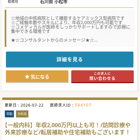
石川県 小松市
勤務地
☆地域の中核病院として機能するケアミックス型病院です
☆ご経験年数やスキルにより、年収2,000万円も可能です
☆コメディカルが医師をしっかりサポートしますので診療に
集中できる環境です
★☆コンサルタントからのメッセージ★☆
訪問診療をメインとして、外来等を行っていただける募集し
ております。
週4日勤務、時短勤務、夜間対応の免除など…働き方のご相
談も可能です。
詳細を見る
遠方の先生の場合は着任手当の支給や、面接時の交通費や宿
泊費も支給可能です。
少しでもご興味がございましたら、お気軽にお問合せくださ
この求人に
い。
気になる
問い合わせる
#秋入職可
584107
更新日 :
2026-07-22
医師求人ID :
常勤
内科系
【一般内科】年収2,000万円以上も可！/訪問診療や
外来診療など/転居補助や住宅補助もございます！