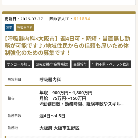
【具体的な業務内容】
■一般内科外来、病棟管理、救急対応をお願いしておりま
す。病棟管理は主治医制で10名程度のご担当です。
■外来は週平均3コマ程度お願いをしており、患者数は15～
611894
更新日 :
20名/コマを予定しています。
2026-07-27
医師求人ID :
■救急に関しては、内科系の救急対応を1～3コマ程度のご担
当で予定しておりますが、ご面談時に担当数の相談が可能で
常勤
呼吸器内科
す。
【呼吸器内科×大阪市】週4日可・時短・当直無し勤
【募集背景】
務が可能です♪/地域住民からの信頼も厚いため体
■診療科の体制強化を見据え、一般内科医としてご勤務して
頂ける先生の募集を開始する事となりました。
制強化のための募集です！
■救急対応については、当番制で常勤ドクターが対応をされ
ていますが、急患が重なると外来を止めることになるため、
増員されたいお考えです。
オンコール無し
研究支援(学会費補助)
高額給与
年齢不問・ベテラン歓迎
当
■加えて常勤ドクターの高齢化も懸念されており、組織体制
強化のためと次世代を担っていただけるドクターを募集され
ています。
呼吸器内科
募集科目
#年度内入職可 #秋入職可
年収 900万円～1,800万円
月給 75万円～150万円
給与
※勤務日数・勤務時間、経験年数やスキルに
より異なる
週4日～4.5日
勤務日数
大阪府 大阪市生野区
勤務地