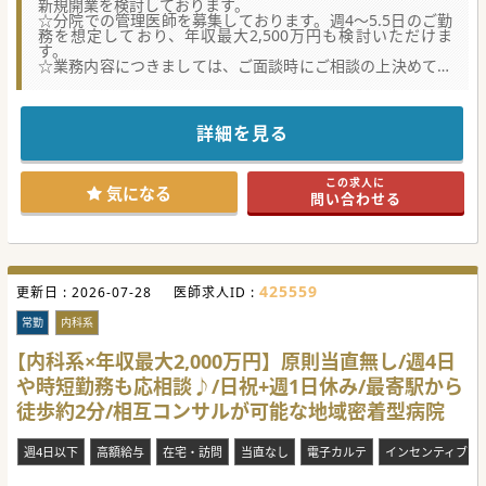
新規開業を検討しております。
☆分院での管理医師を募集しております。週4～5.5日のご勤
務を想定しており、年収最大2,500万円も検討いただけま
す。
☆業務内容につきましては、ご面談時にご相談の上決めてい
く形となります。
★☆コンサルタントからのメッセージ★☆
複数のクリニックを経営しております医療法人ですので、経
詳細を見る
営が安定しております。
また頑張った先生がしっかりと評価されるよう、インセンテ
ィブ制度も導入予定しております。
この求人に
気になる
問い合わせる
425559
更新日 :
2026-07-28
医師求人ID :
常勤
内科系
【内科系×年収最大2,000万円】原則当直無し/週4日
や時短勤務も応相談♪/日祝+週1日休み/最寄駅から
徒歩約2分/相互コンサルが可能な地域密着型病院
週4日以下
高額給与
在宅・訪問
当直なし
電子カルテ
インセンティブあ