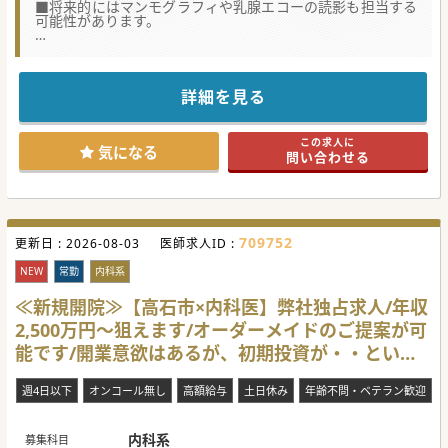
■将来的にはマンモグラフィや乳腺エコーの読影も担当する
可能性があります。
【職場環境と雰囲気】
■エリアの企業健診等を担う医療機関で、複数の健診センタ
ーや病院も運営している法人です。
■週4日勤務が可能です。朝の勤務開始時間は早いですが、
詳細を見る
夕方は時短での勤務が可能で、育児中の医師も働きやすい環
境が整っています。
■地下鉄の最寄り駅より直結の施設ですので、雨の日でも濡
この求人に
れずに通勤が出来るので非常に便利です。
気になる
問い合わせる
【具体的な業務内容】
■健診・人間ドック業務全般を担当し、問診や結果説明を行
います。毎日、3名の医師で診察を行っております。
■健診時間は8:00～13:00で、午後は健診結果報告書のチェ
ック業務等の事務処理がメインになります。
709752
更新日 :
■読影もお願いしておりますが、ご対応が難しいものがござ
2026-08-03
医師求人ID :
いましたらご自身で対応できる範囲をしていただければ問題
ございません。
NEW
常勤
内科系
【募集背景】
≪新規開院≫【高石市×内科医】弊社独占求人/年収
■法人内の新施設が立ち上がり、患者数も増加しておりさら
2,500万円～狙えます/オーダーメイドのご提案が可
に体制強化を図る為に内科系医師を広く募集しております。
■募集時期に関しましては、2025年4月迄のご入職できる先
能です/開業意欲はあるが、初期投資が・・という
生を優先的に確保したいご意向です。
■先生の対応可能な範囲を面談時にすり合わせを致しますの
先生必見！
で少しでもご興味あればお問い合わせください。
週4日以下
オンコール無し
高額給与
土日休み
年齢不問・ベテラン歓迎
#秋入職可
内科系
募集科目