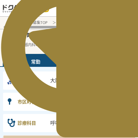
電話でのお問い合わせ：平日9:30-19:00
医師転職・求人募集TOP
常勤求人検索
大阪府 医師求人
呼
大阪府
呼吸器内科
常勤医師求人・転職情報
の
の
大阪府の呼吸器内科の常勤の医師求人の検
...
続きを読む▼
常勤
非常勤
大阪府
勤務地
選択なし
市区町村
呼吸器内科
診療科目