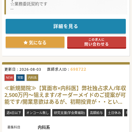
☆業務委託契約です
【医療機関情報】
■医療モールの開発・運営や開業支援、運営支援を手掛ける
法人よりお預かりした求人です。豊富なノウハウから、先生
のご意向に沿ったご提案が可能です。
詳細を見る
■この度、箕面市の医療モールにて、管理医師を務めていた
だける脳神経外科の先生を募集しておられます。
■開設者としてご勤務いただく予定ですが、運転資金の融資
この求人に
や設備投資、採用やレセプト等の事務手続き等、諸々のサポ
気になる
問い合わせる
ートも法人側で行いますので、「リスクを抑えて開業した
い」というような先生もお問い合わせください。
【職場環境と雰囲気】
■当法人の代表者はフットワークが軽く、バイタリティ溢れ
るリーダータイプのキャラクターです。代表者も積極的に面
698722
更新日 :
談に同席されますので、「一度話を聞いてみたい」という先
2026-08-03
医師求人ID :
生は気軽にお問い合わせください。
■「新たなチャレンジをしてみたい」、「バリバリ働いて稼
NEW
常勤
内科系
ぎたい」、「ワークライフバランスを充実させたい」等、先
生が実現させたい働き方をお聞かせください。
≪新規開院≫【箕面市×内科医】弊社独占求人/年収
■マイカー通勤も可能です。近隣にスーパーもございますの
2,500万円～狙えます/オーダーメイドのご提案が可
で、昼食や勤務後のお買い物にも便利です。
能です/開業意欲はあるが、初期投資が・・という
【やりがい】
■通常開業医が行う集患や採用、労務管理、プロモーション
先生必見！
等は法人にお任せし、先生は目の前の患者様への治療に集中
週4日以下
オンコール無し
研究支援(学会費補助)
高額給与
土日休み
年
することができます。
■これまでに法人が手掛けてきた案件の実績やノウハウも活
かしながら、先生がイメージする地域医療を実現できるチャ
内科系
ンスがございます。（記載されている求人概要はあくまでも
募集科目
目安の情報です）