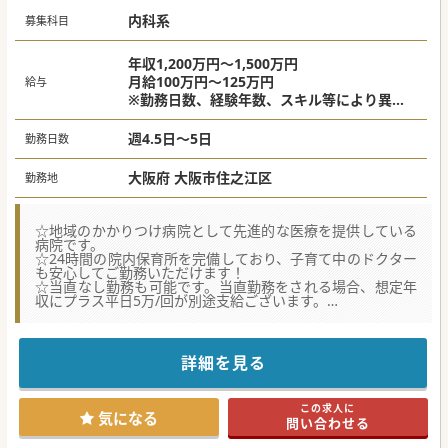
内科系
募集科目
年収1,200万円～1,500万円
月給100万円～125万円
給与
※勤務日数、経験年数、スキル等により異な
る
※当直給与は別途支給（平日5万円/回）
週4.5日～5日
勤務日数
大阪府 大阪市住之江区
勤務地
☆地域のかかりつけ病院として先進的な医療を提供している
病院です。
☆24時間の院内保育所を完備しており、子育て中のドクター
も安心してご勤務いただけます！
☆当直なし勤務も可能です。当直勤務をされる場合、想定年
収にプラス平日5万/回が別途支給ございます。
【職場環境と雰囲気】
■24時間対応可能な院内保育所を完備しているため、子育て
中のドクターも安心してご勤務いただけます。
詳細を見る
■最寄り駅から徒歩圏内の立地で通勤しやすい環境です。も
ちろん車通勤も可能で、大通りに面しているため運転もしや
すいエリアです。
この求人に
■比較的新しい建物に医局があるため大変綺麗で、非常勤の
気になる
問い合わせる
ドクターからも羨ましがられることが多いようです。