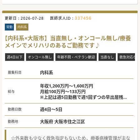
■理事長を筆頭に「真心と奉仕」を大切にし、スタッフ同士
助け合いながらチームで診療する文化です。科目間の垣根が
低く、気軽に相談・相互コンサルができる協力体制が整って
います。
337456
更新日 :
■夜間当直は原則なし、日・祝+週1日のお休みが確保されて
2026-07-28
医師求人ID :
おり、生活リズムを崩さず勤務できます。
■最寄駅から徒歩約2分の好アクセスです。大阪・京都双方
常勤
内科系
から無理なくご通勤いただける環境です。
【内科系×大阪市】当直無し・オンコール無し/療養
【やりがい】
メインでメリハリのあるご勤務です♪
■疾患単体を見るだけでなく、退院後の生活や在宅医療・介
護との連携まで見据えた「人を診る医療」を実践できるやり
がいがあります。
週4日以下
オンコール無し
年齢不問・ベテラン歓迎
当直なし
救急対応なし
■年収1,500万〜2,000万円の高待遇と病棟受け持ち超過への
手当（1名あたり1万円/月）があり、日々の貢献が評価され
る環境です。
■当直原則なし・残業少なめの環境で「しっかり医療に向き
内科系
募集科目
合いながら、ご家族や自分の時間も大切にする」という働き
方を実現できます。
年収1,200万円～1,600万円
#秋入職可
月給100万円～133万円
給与
※上記は週5日勤務で週1回ずつの早出居残り
を含む場合
※経験年数やスキルにより異なる
週4日～5日
勤務日数
大阪府 大阪市住之江区
勤務地
☆外来数も少なく救急指定もないため、療養病棟管理が主な