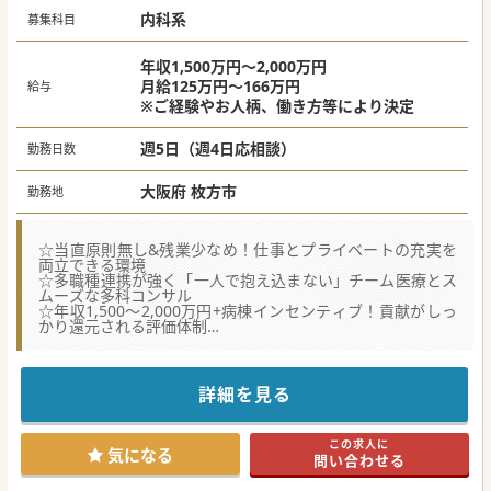
内科系
募集科目
年収1,500万円～2,000万円
月給125万円～166万円
給与
※ご経験やお人柄、働き方等により決定
週5日（週4日応相談）
勤務日数
大阪府 枚方市
勤務地
☆当直原則無し&残業少なめ！仕事とプライベートの充実を
両立できる環境
☆多職種連携が強く「一人で抱え込まない」チーム医療とス
ムーズな多科コンサル
☆年収1,500〜2,000万円+病棟インセンティブ！貢献がしっ
かり還元される評価体制
【医療機関情報】
■急性期から在宅・生活復帰まで、多職種や近隣施設と連携
して切れ目のない医療を提供する地域密着型病院です。
詳細を見る
■171床中111床が障害者病棟で、自宅療養が困難な方の受
け皿として「地域の最後の砦」を担っています。
■企業主導型保育園の利用や無料駐車場の完備、医療費助成
この求人に
制度など、長く安心して働ける制度も完備しています。
気になる
問い合わせる
【職場環境と雰囲気】