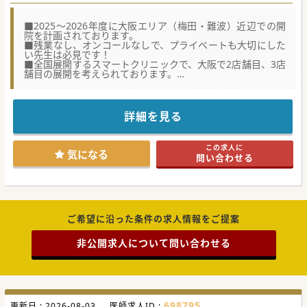
■2025〜2026年度に大阪エリア（梅田・難波）近辺での開
院を計画されております。
■残業なし、オンコールなしで、プライベートも大切にした
い先生は必見です！
■全国展開するスマートクリニックで、大阪で2店舗目、3店
舗目の展開を考えられております。
【具体的な医療機関情報】
■他院勤務の医師とのオンライン相談ツールなど、いつでも
リアルタイムで意見交換ができ、専門外の相談が可能です！
詳細を見る
■ITを駆使した診療体制で、経営面はお任せして医師は診療
のみに集中できる環境体制が整っております。
■来院者の約9割が50代以下でビジネスマンや若年層への予
この求人に
防医療や健康管理など、時代に合った医療を展開していま
気になる
問い合わせる
す。
【具体的な業務内容】
■外来では、風邪や発熱、下痢などの一般内科診療を担当し
ていただきます。未経験の分野についてはフォロー体制ござ
います。
■オンライン診療を一部担当しますのでオンライン診療にご
ご希望に沿った条件の求人情報をご提案
興味がある先生もお待ちしております。
■混雑時で1時間あたり10名前後の患者対応を想定しており
非公開求人について問い合わせる
ますので、テンポの良い診療が求められます。
【やりがい】
■これまで最大年収2,100万円のオファー実績もあり、働き
方によっては高額報酬を狙えます。
■年1回、クリニック業績および個人実績・患者様フィード
バックにより昇給制度もございます。
698795
更新日 :
2026-08-03
医師求人ID :