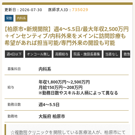
■当法人の代表者はフットワークが軽く、バイタリティ溢れ
るリーダータイプのキャラクターです。代表者も積極的に面
735029
更新日 :
談に同席されますので、「一度話を聞いてみたい」という先
2026-07-30
医師求人ID :
生は気軽にお問い合わせください。
■「新たなチャレンジをしてみたい」、「バリバリ働いて稼
常勤
内科系
ぎたい」、「ワークライフバランスを充実させたい」等、先
生が実現させたい働き方をお聞かせください。
【柏原市×新規開院】週4～5.5日/最大年収2,500万円
■マイカー通勤も可能です。近隣にスーパーもございますの
＋インセンティブ/内科外来をメインに訪問診療も
で、昼食や勤務後のお買い物にも便利です。
希望があれば担当可能/専門外来の開設も可能
【やりがい】
■通常開業医が行う集患や採用、労務管理、プロモーション
等は法人にお任せし、先生は目の前の患者様への治療に集中
週4日以下
オンコール無し
高額給与
院長・施設長募集
当直なし
救急対
することができます。
■これまでに法人が手掛けてきた案件の実績やノウハウも活
かしながら、先生がイメージする地域医療を実現できるチャ
内科系
ンスがございます。（記載されている求人概要はあくまでも
募集科目
目安の情報です）
■スタッフの手配や院内レイアウト等間取りの決定、クリニ
ックのロゴやHP作成等の開院準備も法人が行いますが、先生
年収1,800万円～2,500万円
のご意向を適宜ヒアリングしながら進めますので、先生のご
月給150万円～208万円
給与
意向も反映させやすい環境です。
※勤務日数やスキルお人柄によって異なる
#業務委託案件
週4～5.5日
勤務日数
大阪府 柏原市
勤務地
☆複数院クリニックを開院している医療法人が、柏原市にて