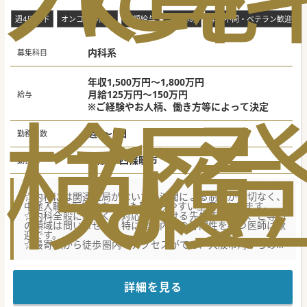
です♪
週4日以下
オンコール無し
高額給与
土日休み
年齢不問・ベテラン歓迎
内科系
募集科目
年収1,500万円～1,800万円
月給125万円～150万円
給与
検
な
履
※ご経験やお人柄、働き方等によって決定
週4～5日
勤務日数
大阪府 四條畷市
勤務地
☆内科には関連医局がないため派閥による制約が一切なく、
中途入職の医師であっても馴染みやすい土壌があります。
☆内科全般に幅広くご対応いただける先生でしたら、ご専門
の領域は問いません。特に神経内科の専門性を持つ医師は歓
迎です。
☆最寄駅から徒歩圏内でアクセスができ、大阪市内からの通
勤も便利です
【職場環境と雰囲気】
■人望が厚く温厚な副院長や人望のある部長が在籍し、他ス
詳細を見る
タッフとの雑談も盛んで非常に風通しが良い環境です。
■勤続約20年で人当たりの良い採用担当者が在籍しており、