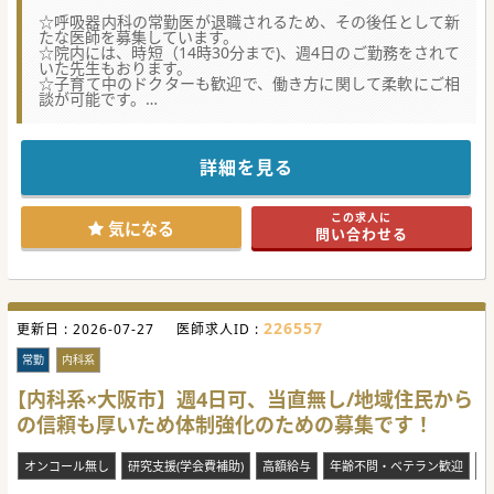
☆呼吸器内科の常勤医が退職されるため、その後任として新
たな医師を募集しています。
☆院内には、時短（14時30分まで)、週4日のご勤務をされて
いた先生もおります。
☆子育て中のドクターも歓迎で、働き方に関して柔軟にご相
談が可能です。
【具体的な業務内容】
■外来業務は週に2コマ(専門外来、内科外来1コマずつ)をご
担当いただき、1コマあたり平均15名の患者様を診察しま
詳細を見る
す。
■病棟管理では、一般病床と療養病床の患者様を10名程度担
当、主治医制での管理が求められます。
この求人に
■ご希望次第では、訪問診療のご経験も可能です。また、可
気になる
問い合わせる
能でございましたら、シーバップもお願いしたい意向がござ
います。
【職場環境と雰囲気】
■若手が中心の職場で、コミュニケーションが円滑に取れる
環境が整っています。子育て中の医師もいらっしゃいます。
226557
更新日 :
■院内のスタッフ、看護師、医師を十分に確保しており、負
2026-07-27
医師求人ID :
荷分散ができているため、残業も少なく働きやすいです。
■他職種との交流も活発で、チーム医療が実現されており、
常勤
内科系
協力して仕事に取り組みやすいです。
【内科系×大阪市】週4日可、当直無し/地域住民から
【具体的な医療機関情報】
の信頼も厚いため体制強化のための募集です！
■小児科も標榜されている事や、病院の隣には保育園がある
ため、病児保育が可能です。最寄り駅から徒歩15分程の距離
で、車通勤が可能です。
オンコール無し
研究支援(学会費補助)
高額給与
年齢不問・ベテラン歓迎
電
■周辺には多くの病院が立地しており、地域住民に信頼され
る病院としての地位を確立しています。