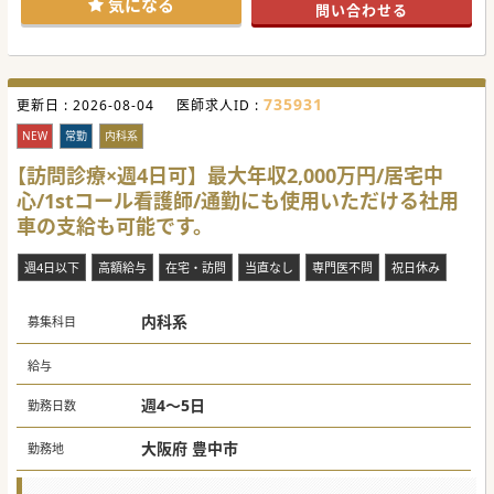
気になる
問い合わせる
常勤医師がおらず、診療体制を新規で構築・強化していただ
くための募集です。
【職場環境と雰囲気】
■残業が少なく夕方はほぼ定時で帰宅できるほか、当直明け
も診療状況に応じて昼過ぎの帰宅を許容するなどメリハリの
735931
更新日 :
ある勤務が定着しています。（当直無しの相談可）
2026-08-04
医師求人ID :
■医局からの強い縛りや派閥はなく、風通しの良いフラット
な医局環境です。看護師やコメディカルなど職種を超えたグ
NEW
常勤
内科系
ループ全体での交流機会もあります。
■大阪市や京都エリアからもスムーズにご通勤いただける環
【訪問診療×週4日可】最大年収2,000万円/居宅中
境です。無料駐車場も完備されています。
心/1stコール看護師/通勤にも使用いただける社用
【やりがい】
車の支給も可能です。
■各専門科やコメディカルとの連携がスムーズで、専門医へ
の適切なコンサルト・役割分担を行いながら診療に専念でき
ます。
週4日以下
高額給与
在宅・訪問
当直なし
専門医不問
祝日休み
■一般内科外来を担当しながら、ご自身の強みや専門性を活
かした専門外来の立ち上げ・診療も可能です。
■2～3ヶ月に一度、学術研修会や症例報告会が開催されてお
内科系
り、外部講師の招聘や発表を通じて自己研鑽を積める環境で
募集科目
す。
給与
週4～5日
勤務日数
大阪府 豊中市
勤務地