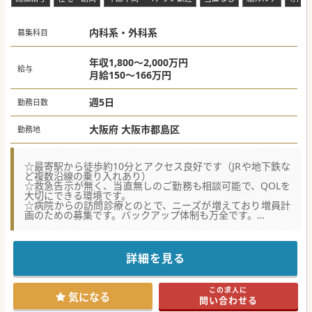
内科系・外科系
募集科目
年収1,800～2,000万円
給与
月給150～166万円
週5日
勤務日数
大阪府 大阪市都島区
勤務地
☆最寄駅から徒歩約10分とアクセス良好です（JRや地下鉄な
ど複数沿線の乗り入れあり）
☆救急告示が無く、当直無しのご勤務も相談可能で、QOLを
大切にできる環境です。
☆病院からの訪問診療とのとで、ニーズが増えており増員計
画のための募集です。バックアップ体制も万全です。
★☆コンサルタントからのメッセージ★☆
大阪市内の通勤に便利な場所に位置する病院です。
訪問診療に専念したい先生、ワークライフバランスを充実さ
詳細を見る
せたい先生にピッタリの求人です。
お問い合わせをお待ちしております。
この求人に
気になる
問い合わせる