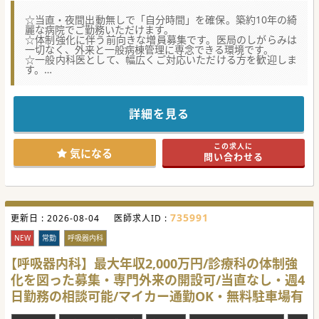
☆当直・夜間出動無しで「自分時間」を確保。築約10年の綺
麗な病院でご勤務いただけます。
☆体制強化に伴う前向きな増員募集です。医局のしがらみは
一切なく、外来と一般病棟管理に専念できる環境です。
☆一般内科医として、幅広くご対応いただける方を歓迎しま
す。
【医療機関情報】
■交野市唯一の病院として誕生し、その後も市内で唯一の外
科系を有する病院として地域医療を支えている病院です。
詳細を見る
■老人保健施設でのデイサービスやショートステイ、人工透
析室、外来化学療法室の設置など、高齢者やがん患者のニー
ズにも対応しています。
この求人に
■過去10年の間に、救急科の新設や脊椎脊髄外科センターの
気になる
問い合わせる
移設を行う等、救急医療体制の強化にも取り組んでおられま
す。
【職場環境と雰囲気】
■週4日勤務から応募ができ、平日の勤務時間は17:30までの
ため、日勤帯のみで無理なく長く働き続けられます。
735991
更新日 :
■最寄駅から徒歩約8分と近く、駐車場完備でマイカー通勤
2026-08-04
医師求人ID :
も可能（ガソリン代支給）なため、日々の通勤が非常に快適
です。
NEW
常勤
呼吸器内科
■日・祝のお休みに加えて、3日間のリフレッシュ休暇や5日
間の年末年始休暇があり、有給休暇も入職初日から10日間付
【呼吸器内科】最大年収2,000万円/診療科の体制強
与されます。
化を図った募集・専門外来の開設可/当直なし・週4
【具体的な業務内容】
日勤務の相談可能/マイカー通勤OK・無料駐車場有
■外来は週2〜3コマを担当し、感染症や生活習慣病など内科
全般にわたる初期診療を1コマ20〜30名程度行います。
■病棟管理は一般病棟で主治医制をとり、外来と同様の疾患