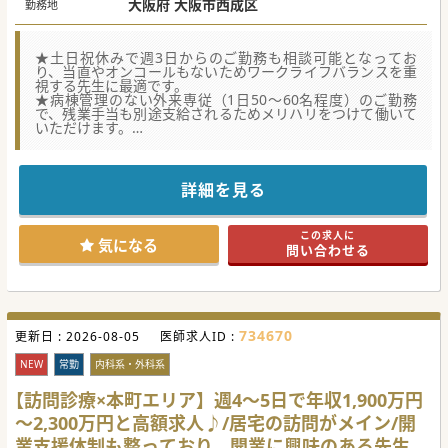
大阪府 大阪市西成区
勤務地
★土日祝休みで週3日からのご勤務も相談可能となってお
り、当直やオンコールもないためワークライフバランスを重
視する先生に最適です。
★病棟管理のない外来専従（1日50～60名程度）のご勤務
で、残業手当も別途支給されるためメリハリをつけて働いて
いただけます。
★最寄り駅から徒歩3分と通勤にも便利な好立地です。
詳細を見る
この求人に
気になる
問い合わせる
734670
更新日 :
2026-08-05
医師求人ID :
NEW
常勤
内科系・外科系
【訪問診療×本町エリア】週4～5日で年収1,900万円
～2,300万円と高額求人♪/居宅の訪問がメイン/開
業支援体制も整っており、開業に興味のある先生も