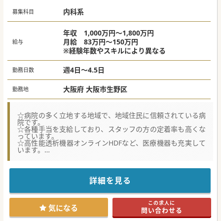
■学術活動にも熱心で、学会や研修会への参加が公費・公休
で援助されるため、自己研鑽が推奨されます。
内科系
募集科目
#秋入職可
年収 1,000万円～1,800万円
月給 83万円～150万円
給与
※経験年数やスキルにより異なる
週4日～4.5日
勤務日数
大阪府 大阪市生野区
勤務地
☆病院の多く立地する地域で、地域住民に信頼されている病
院です。
☆各種手当を支給しており、スタッフの方の定着率も高くな
っています。
☆高性能透析機器オンラインHDFなど、医療機器も充実して
います。
★☆コンサルタントからのメッセージ★☆
若返りを図るため常勤ドクターを募集されています。
ケアミックスの病院で、慢性期の患者さんも多くいらっしゃ
詳細を見る
います。
アクティビティは高くは無いため、働きやすい環境です♪
この求人に
#秋入職可
気になる
問い合わせる