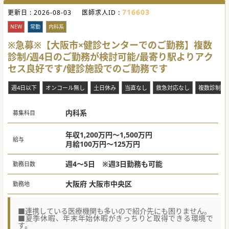
るリーダータイプのキャラクターです。代表者も積極的に面
716603
更新日 :
談に同席されますので、「一度話を聞いてみたい」という先
2026-08-03
医師求人ID :
生は気軽にお問い合わせください。
■「新たなチャレンジをしてみたい」、「バリバリ働いて稼
NEW
常勤
内科系
ぎたい」、「ワークライフバランスを充実させたい」等、先
生が実現させたい働き方をお聞かせください。
※急募※【大阪市×健診センターでのご勤務】複数
■マイカー通勤も可能です。近隣にスーパーもございますの
診制/週4日のご勤務が検討可能/最寄り駅よりアク
で、昼食や勤務後のお買い物にも便利です。
セス良好です/健診施設でのご勤務です
【やりがい】
■通常開業医が行う集患や採用、労務管理、プロモーション
等は法人にお任せし、先生は目の前の患者様への治療に集中
週4日以下
オンコール無し
土日休み
当直なし
救急対応なし
複数診制
することができます。
■これまでに法人が手掛けてきた案件の実績やノウハウも活
かしながら、先生がイメージする地域医療を実現できるチャ
内科系
ンスがございます。（記載されている求人概要はあくまでも
募集科目
目安の情報です）
■スタッフの手配や院内レイアウト等間取りの決定、クリニ
ックのロゴやHP作成等の開院準備も法人が行いますが、先生
年収1,200万円～1,500万円
給与
のご意向を適宜ヒアリングしながら進めますので、先生のご
月給100万円～125万円
意向も反映させやすい環境です。
#業務委託案件
週4～5日 ※週3日勤務も可能
勤務日数
大阪府 大阪市中央区
勤務地
■連携している医療機関も多いので紹介先にも困りません。
■夏季休暇、年末年始休暇がきっちりと取得できる環境で
す。