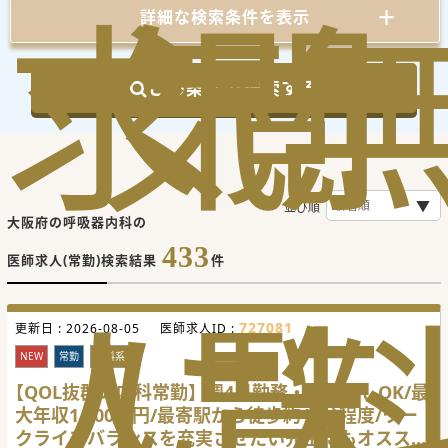
求
気
閲
詳細な検索条件を表示
この条件で検索する
並び順
大阪府の呼吸器内科の
433
医師求人(常勤)検索結果
件
人
に
覧
727081
更新日 :
2026-08-05
医師求人ID :
NEW
常勤
内科系
【QOL抜群の内科常勤】週4日勤務・当直無しOK/最
大年収1,800万円/最寄駅から徒歩約10分程度/ワー
クライフバランスを充実させたい先生にもオススメ