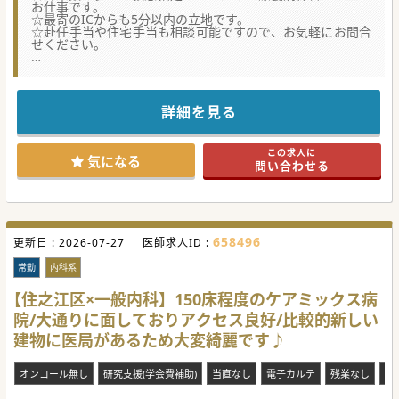
お仕事です。
☆最寄のICからも5分以内の立地です。
☆赴任手当や住宅手当も相談可能ですので、お気軽にお問合
せください。
★☆コンサルタントからのメッセージ★☆
欠員が出るため募集されています。
ケアミックスの病院ですが救急指定も無く、療養病床が多い
詳細を見る
医療機関です。
当直・オンコール・残業もほとんどないため、ワークライフ
バランスを重視するにはうってつけの病院です♪
この求人に
気になる
問い合わせる
#秋入職可
658496
更新日 :
2026-07-27
医師求人ID :
常勤
内科系
【住之江区×一般内科】150床程度のケアミックス病
院/大通りに面しておりアクセス良好/比較的新しい
建物に医局があるため大変綺麗です♪
オンコール無し
研究支援(学会費補助)
当直なし
電子カルテ
残業なし
車