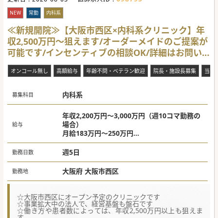
■開業前の先生も大歓迎です。クリニック経営や運営のノウ
ハウを学べ、将来的な開業準備にも役立ちます。
NEW
常勤
内科系
≪新規開院≫【大阪市西区×内科系クリニック】年
収2,500万円～狙えます/オーダーメイドのご提案が
可能です/インセンティブの相談OK/詳細はお問い
合わせください
オンコール無し
高額給与
年齢不問・ベテラン歓迎
院長・施設長募集
当直
内科系
募集科目
年収2,200万円～3,000万円（週10コマ勤務の
場合）
給与
月給183万円～250万円
※ご経験やお人柄、働き方等により決定
週5日
勤務日数
大阪府 大阪市西区
勤務地
☆大阪市西区にオープン予定のクリニックです
☆事業拡大中の法人で、経営基盤も盤石です
☆働き方や患者数によっては、年収2,500万円以上も狙えま
す