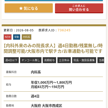
■スタッフや法人からの改善提案も活発で、風通しが良く双
方向の意思疎通を図れる環境です。
この求人に
■患者様やご家族含め、良好なコミュニケーションを重視す
気になる
問い合わせる
る職場環境で、質の高いスタッフが集まっております。
【医療機関情報】
■大阪エリアでは、大阪市中央区の本町を拠点として、その
他2院と合わせて3院同時開院をされます。
■物品や処方箋の管理、病院との連携等、診療以外の業務は
736245
更新日 :
看護部、事務部が全てサポートしますので、医師は診療のみ
2026-08-05
医師求人ID :
に集中できる働きやすい環境です。
■首都圏で複数の訪問診療を展開する法人が母体で、ワーク
NEW
常勤
内科系
ライフバランスの充実をテーマに法人運営をしています。
【内科外来のみの院長求人】週4日勤務/残業無し/時
【やりがい】
間調整可能/大阪市内で駅チカ/お車通勤も可能です
■法人の強力なバックアップのもと、大阪という新天地で在
宅医療の基盤を一緒に築いて行けます。
■明確な評価体制・昇給があり、ワークライフバランス重視
週4日以下
オンコール無し
高額給与
土日休み
院長・施設長募集
当直な
や給与重視等、働き方を自由に選択できるのも強みです。
■常勤医として3年以上従事した医師については、開業支援
もおこなっており、ノウハウをお伝えすることも可能です。
内科系
募集科目
#秋入職可
年収1,000万円～1,800万円
給与
月給83万円～150万円
週4日
勤務日数
大阪府 大阪市西成区
勤務地