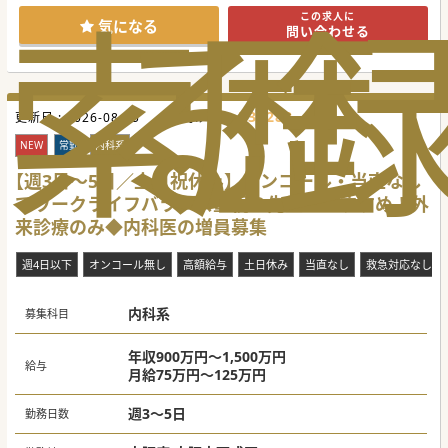
索
る
歴
面接時にも同席して緊密なサポートを行うため安心です。
この求人に
■女性医師であれば週4日勤務の相談も柔軟に対応可能であ
気になる
問い合わせる
り、育児やプライベートとの両立を目指す方に最適です。
【具体的な業務内容】
■主な業務は週に2から3コマ程度の一般外来と、主治医制と
して10名から20名程度の病棟管理を担当します。
■外来における一週間あたりの患者数は20名程度であり、一
736282
更新日 :
人ひとりの患者と丁寧に向き合う診療が可能です。
2026-08-05
医師求人ID :
■専門外来の開設希望についても柔軟な相談が可能であり、
一般内科のプライマリケアと並行して携われます。
NEW
常勤
内科系
【募集背景】
【週3日〜5日／土日祝休み】オンコール・当直なし
■現在は常勤の内科医師の高齢化が進んでおり、将来を見据
でワークライフバランス重視の先生におすすめ！外
えた体制の若返りとマンパワーの強化が急務です。
■大学医局からの派遣枠が縮小傾向にあるため、紹介会社経
来診療のみ◆内科医の増員募集
由での採用を主体とした独自の体制構築を目指します。
■内科の幅広い初期診療に対応できる常勤医師を確保し、地
域医療のニーズへより柔軟に応えるために募集します。
週4日以下
オンコール無し
高額給与
土日休み
当直なし
救急対応なし
#秋入職可
内科系
募集科目
年収900万円～1,500万円
給与
月給75万円～125万円
週3～5日
勤務日数