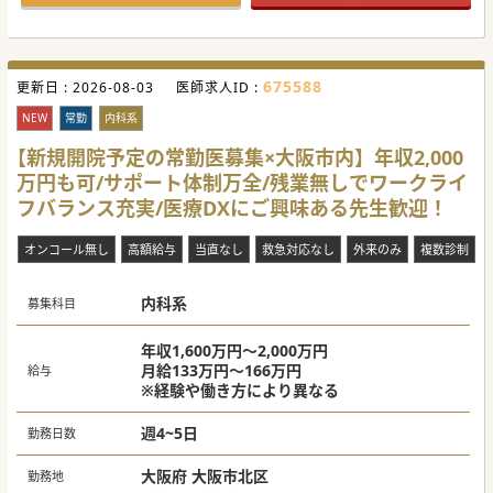
【具体的な業務内容】
■外来では、風邪や発熱、下痢などの一般内科診療を担当し
ていただきます。未経験の分野はフォロー体制もございま
す。
675588
更新日 :
■オンライン診療を担当しますので、ご興味がおありな先生
2026-08-03
医師求人ID :
のご応募をお待ちしております。
■混雑時で1時間あたり10名前後の患者対応を想定している
NEW
常勤
内科系
ため、テンポの良い診療が求められます。
【新規開院予定の常勤医募集×大阪市内】年収2,000
【やりがい】
万円も可/サポート体制万全/残業無しでワークライ
■これまで最大年収2,100万円＋管理医師手当200万円の年収
2,300万円のオファー実績もあり高額報酬を狙えます。
フバランス充実/医療DXにご興味ある先生歓迎！
■年1回、クリニック業績および個人実績・患者様フィード
バックにより昇給制度もございます。
■開業前の先生も大歓迎です。クリニック経営や運営のノウ
オンコール無し
高額給与
当直なし
救急対応なし
外来のみ
複数診制
ハウを学べ、将来的な開業準備にも役立ちます。
内科系
募集科目
年収1,600万円～2,000万円
月給133万円～166万円
給与
※経験や働き方により異なる
週4~5日
勤務日数
大阪府 大阪市北区
勤務地