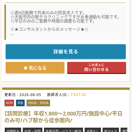
☆週4日勤務で外来のみの院長求人です。
☆大阪市内の駅チカクリニックですがお車通勤も可能です。
☆平日のみのご勤務や時間の調整も可能です。
☆★コンサルタントからのメッセージ★☆
診療体制やクリニック運営についても先生のご意見を取り入
れたいとお考えです。
是非一度お問い合わせください。
詳細を見る
#秋入職可
この求人に
気になる
問い合わせる
736136
更新日 :
2026-08-05
医師求人ID :
NEW
常勤
内科系・外科系
【訪問診療】年収1,800～2,000万円/施設中心/平日
のみ可/ハブ駅から徒歩圏内/
高額給与
在宅・訪問
年齢不問・ベテラン歓迎
当直なし
紙カルテ
専門医