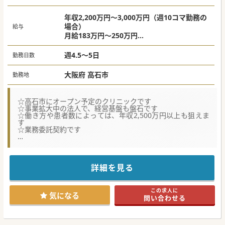
年収2,200万円～3,000万円（週10コマ勤務の
場合）
給与
月給183万円～250万円
※ご経験やお人柄、働き方等により決定
週4.5～5日
勤務日数
大阪府 高石市
勤務地
☆高石市にオープン予定のクリニックです
☆事業拡大中の法人で、経営基盤も盤石です
☆働き方や患者数によっては、年収2,500万円以上も狙えま
す
☆業務委託契約です
【医療機関情報】
■医療モールの開発・運営や開業支援、運営支援を手掛ける
法人よりお預かりした求人です。豊富なノウハウから、先生
のご意向に沿ったご提案が可能です。
詳細を見る
■この度、高石市の医療モールにて、管理医師を務めていた
だける内科の先生を募集しておられます。
■開設者としてご勤務いただく予定ですが、運転資金の融資
この求人に
や設備投資、採用やレセプト等の事務手続き等、諸々のサポ
気になる
問い合わせる
ートも法人側で行いますので、「リスクを抑えて開業した
い」というような先生もお問い合わせください。
【職場環境と雰囲気】