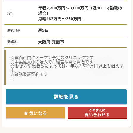
■スタッフの手配や院内レイアウト等間取りの決定、クリニ
ックのロゴやHP作成等の開院準備も法人が行いますが、先生
年収2,200万円～3,000万円（週10コマ勤務の
のご意向を適宜ヒアリングしながら進めますので、先生のご
場合）
給与
意向も反映させやすい環境です。
月給183万円～250万円
※ご経験やお人柄、働き方等により決定
#業務委託案件
週5日
勤務日数
大阪府 箕面市
勤務地
☆箕面市内にオープン予定のクリニックです
☆事業拡大中の法人で、経営基盤も盤石です
☆働き方や患者数によっては、年収2,500万円以上も狙えま
す
☆業務委託契約です
【医療機関情報】
■医療モールの開発・運営や開業支援、運営支援を手掛ける
法人よりお預かりした求人です。豊富なノウハウから、先生
のご意向に沿ったご提案が可能です。
詳細を見る
■この度、箕面市の医療モールにて、管理医師を務めていた
だける内科の先生を募集しておられます。
■開設者としてご勤務いただく予定ですが、運転資金の融資
この求人に
や設備投資、採用やレセプト等の事務手続き等、諸々のサポ
気になる
問い合わせる
ートも法人側で行いますので、「リスクを抑えて開業した
い」というような先生もお問い合わせください。
【職場環境と雰囲気】
■当法人の代表者はフットワークが軽く、バイタリティ溢れ