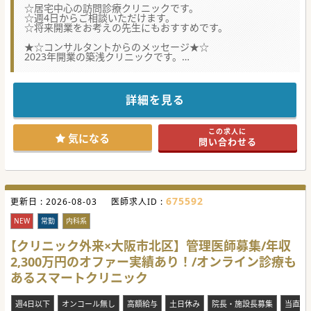
☆居宅中心の訪問診療クリニックです。
☆週4日からご相談いただけます。
☆将来開業をお考えの先生にもおすすめです。
★☆コンサルタントからのメッセージ★☆
2023年開業の築浅クリニックです。
訪問にあたって通勤にもご使用いただける社用車が1台支給
されます。
循環器疾患を中心に、慢性疾患を複数持つ多疾患患者さんを
診療しています。循環器以外の専門性を持つドクターも大歓
詳細を見る
迎です。
この求人に
気になる
問い合わせる
675592
更新日 :
2026-08-03
医師求人ID :
NEW
常勤
内科系
【クリニック外来×大阪市北区】管理医師募集/年収
2,300万円のオファー実績あり！/オンライン診療も
あるスマートクリニック
週4日以下
オンコール無し
高額給与
土日休み
院長・施設長募集
当直な