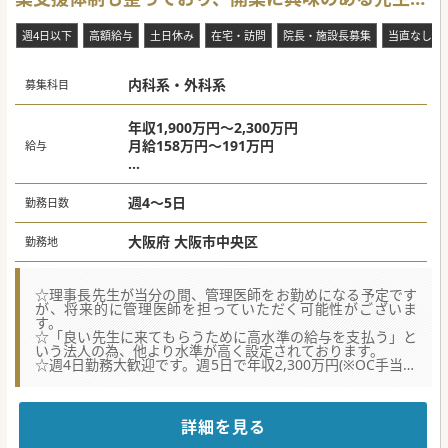
歓迎
週4日以下
高額給与
土日休み
在宅・訪問
院長・施設長募集
当直なし
内科系・外科系
募集科目
年収1,900万円～2,300万円
月給158万円～191万円
給与
※週4日勤務の場合：年収1,900万円～
※週5日勤務の場合：年収2,300万円～
週4～5日
勤務日数
大阪府 大阪市中央区
勤務地
☆理事長先生が当分の間、管理医師をお勤めになる予定です
が、将来的に管理医師を担っていただく可能性がございま
す。
☆「良い先生に来てもらうために高水準の給与を支払う」と
いう法人の為、他より水準が高く設定されております。
☆週4日勤務大歓迎です。週5日で年収2,300万円(※OC手当を
含む)、ご経験次第ではそれ以上も狙える求人です。
【職場環境と雰囲気】
■駅近の好立地で、オシャレで働きやすい環境を準備してお
詳細を見る
り、プライバシーにも配慮されている室内環境です。