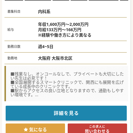
内科系
募集科目
年収1,600万円～2,000万円
月給133万円～166万円
給与
※経験や働き方により異なる
週4~5日
勤務日数
大阪府 大阪市北区
勤務地
■残業なし、オンコールなしで、プライベートも大切にした
い先生は必見です！
■全国展開するスマートクリニックで、関西にも展開を広げ
ている成長中のクリニックです。
■駅からアクセスの良い立地となりますので、通勤もしやす
い環境です。
【具体的な医療機関情報】
■他院勤務の医師とのオンライン相談ツールなど、いつでも
リアルタイムで意見交換ができ、専門外の相談が可能です！
詳細を見る
■ITを駆使した診療体制で、経営面はお任せして医師は診療
のみに集中できる環境体制が整っております。
■来院者の約9割が50代以下でビジネスマンや若年層への予
この求人に
防医療や健康管理など、時代に合った医療を展開していま
気になる
問い合わせる
す。