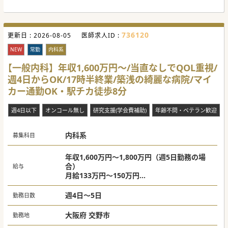
736120
更新日 :
2026-08-05
医師求人ID :
NEW
常勤
内科系
【一般内科】年収1,600万円～/当直なしでQOL重視/
週4日からOK/17時半終業/築浅の綺麗な病院/マイ
カー通勤OK・駅チカ徒歩8分
週4日以下
オンコール無し
研究支援(学会費補助)
年齢不問・ベテラン歓迎
内科系
募集科目
年収1,600万円～1,800万円（週5日勤務の場
合）
給与
月給133万円～150万円
※ご経験やお人柄、働き方等により決定
週4日～5日
勤務日数
大阪府 交野市
勤務地