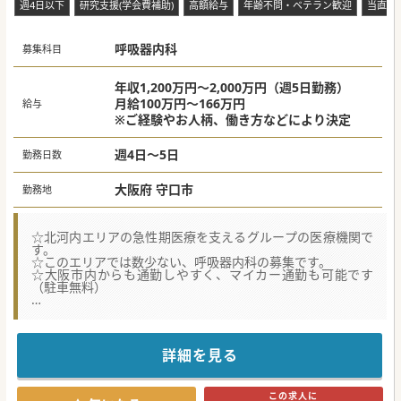
週4日以下
研究支援(学会費補助)
高額給与
年齢不問・ベテラン歓迎
当直な
を持つ患者様を常時5〜10名程度、じっくりと担当していた
だきます。
■当直や遅番はなく、オンコール対応も当直医からの相談連
呼吸器内科
絡が主となるため、実際の緊急出勤はほとんど発生しませ
募集科目
ん。
年収1,200万円～2,000万円（週5日勤務）
月給100万円～166万円
給与
※ご経験やお人柄、働き方などにより決定
週4日～5日
勤務日数
大阪府 守口市
勤務地
☆北河内エリアの急性期医療を支えるグループの医療機関で
す。
☆このエリアでは数少ない、呼吸器内科の募集です。
☆大阪市内からも通勤しやすく、マイカー通勤も可能です
（駐車無料）
【具体的な医療機関情報】
■運営法人は、大阪府内に複数医療機関、介護施設を展開
し、急性期医療から介護まで切れ目のない地域医療を提供し
ているグループです。
詳細を見る
■地域密着の2次救急告示病院として、救急搬送の4割以上を
内科系で受け入れるなど、北河内エリアの急性期医療を支え
ています。
この求人に
■一般内科には常勤4名が在籍していますが、呼吸器内科の