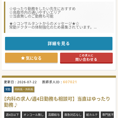
☆ゆったり勤務をしたい先生におすすめ
☆鳥取市内の通いやすいエリア
☆当直無しのご勤務も可能
★☆コンサルタントからのメッセージ★☆
常勤ドクターの体制強化のため募集されています。
鳥取市内に複数の医療機関を運営されている法人で、経営も
安定しています。
お気軽にお問い合わせください♪
詳細を見る
#秋入職可
この求人に
気になる
問い合わせる
607021
更新日 :
2026-07-22
医師求人ID :
常勤
内科系・外科系
【内科の求人/週4日勤務も相談可】当直はゆったり
勤務♪
週4日以下
オンコール無し
高額給与
救急対応なし
紙カルテ
専門医不問