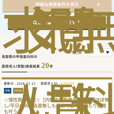
求
気
閲
詳細な検索条件を表示
この条件で検索する
並び順
鳥取県の呼吸器内科の
20
医師求人(常勤)検索結果
件
人
に
覧
676259
更新日 :
2026-07-22
医師求人ID :
常勤
内科系
☆慢性期の病院☆【内科の常勤医募集】残業ほぼ無
し/平日のみ・当直無しも相談可能でゆったり勤務
も叶う！