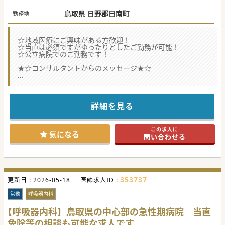
鳥取県 日野郡日南町
勤務地
☆地域医療にご興味がある方歓迎！
☆当直は必須ですがゆったりとしたご勤務が可能！
☆公立病院でのご勤務です！
★☆コンサルタントからのメッセージ★☆
常勤医師の体制強化のため募集されています。
公立病院で安定的なご勤務が可能です。
内科を幅広く診られるドクターだとありがたいです♪
詳細を見る
この求人に
気になる
問い合わせる
353737
更新日 :
2026-05-18
医師求人ID :
常勤
呼吸器内科
【呼吸器内科】鳥取県の中心部の急性期病院 当直
免除等の相談も可能な求人です