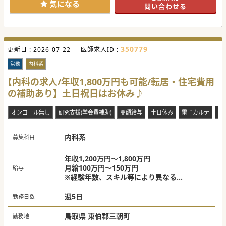
気になる
問い合わせる
350779
更新日 :
2026-07-22
医師求人ID :
常勤
内科系
【内科の求人/年収1,800万円も可能/転居・住宅費用
の補助あり】土日祝日はお休み♪
オンコール無し
研究支援(学会費補助)
高額給与
土日休み
電子カルテ
赴
内科系
募集科目
年収1,200万円～1,800万円
月給100万円～150万円
給与
※経験年数、スキル等により異なる
10年目で1,200万円程度
週5日
勤務日数
鳥取県 東伯郡三朝町
勤務地