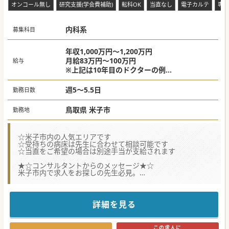
オンコール無し
研究支援(学会費補助)
転科OK
当直なし
電子カルテ
専門
内科系
募集科目
年収1,000万円～1,200万円
月給83万円～100万円
給与
※上記は10年目のドクターの例
経験年数、スキル等により上記以外も可
※当直手当別途支給
週5～5.5日
勤務日数
鳥取県 米子市
勤務地
☆米子市内の人気エリアです
☆受持ちの病床は先生に合わせて相談可能です
☆当直をご希望の場合は別途手当が支給されます
★☆コンサルタントからのメッセージ★☆
米子市内で求人をお探しの先生必見。
条件面の相談は可能ですのでまずはお気軽にお問合せくださ
い。
詳細を見る
#秋入職可
この求人に