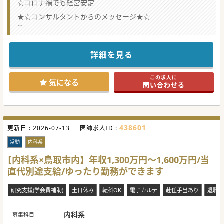
☆コロナ禍でも経営安定
★☆コンサルタントからのメッセージ★☆
ゆったり勤務をしたい先生におすすめの求人です。
まずはお問合せください。
#秋入職可
詳細を見る
この求人に
気になる
問い合わせる
438601
更新日 :
2026-07-13
医師求人ID :
常勤
内科系
【内科系×鳥取市内】年収1,300万円～1,600万円/当
直代別途支給/ゆったり勤務ができます
研究支援(学会費補助)
土日休み
転科OK
電子カルテ
赴任手当あり
退職金
内科系
募集科目