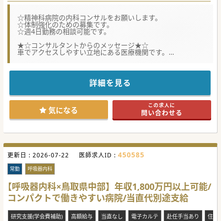
☆精神科病院の内科コンサルをお願いします。
☆体制強化のための募集です。
☆週4日勤務の相談可能です。
★☆コンサルタントからのメッセージ★☆
車でアクセスしやすい立地にある医療機関です。
当直なしの勤務も可能で、
プライベートとメリハリをつけてご勤務いただけます。
詳細を見る
#秋入職可
この求人に
気になる
問い合わせる
450585
更新日 :
2026-07-22
医師求人ID :
常勤
呼吸器内科
【呼吸器内科×鳥取県中部】年収1,800万円以上可能/
コンパクトで働きやすい病院/当直代別途支給
研究支援(学会費補助)
高額給与
当直なし
電子カルテ
赴任手当あり
住宅