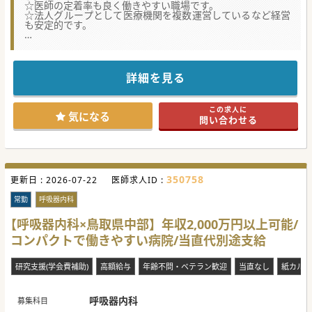
☆医師の定着率も良く働きやすい職場です。
☆法人グループとして医療機関を複数運営しているなど経営
も安定的です。
★☆コンサルタントからのメッセージ★☆
コロナ禍でも経営が安定しています。
ワークライフバランスの充実を積極的に支援する病院です。
詳細を見る
#秋入職可
この求人に
気になる
問い合わせる
350758
更新日 :
2026-07-22
医師求人ID :
常勤
呼吸器内科
【呼吸器内科×鳥取県中部】年収2,000万円以上可能/
コンパクトで働きやすい病院/当直代別途支給
研究支援(学会費補助)
高額給与
年齢不問・ベテラン歓迎
当直なし
紙カルテ
呼吸器内科
募集科目