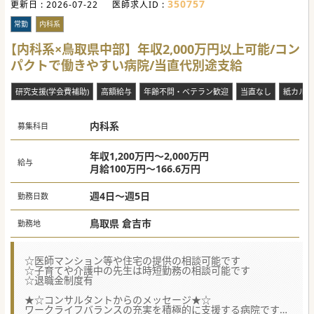
350757
更新日 :
2026-07-22
医師求人ID :
常勤
内科系
【内科系×鳥取県中部】年収2,000万円以上可能/コン
パクトで働きやすい病院/当直代別途支給
研究支援(学会費補助)
高額給与
年齢不問・ベテラン歓迎
当直なし
紙カルテ
内科系
募集科目
年収1,200万円～2,000万円
給与
月給100万円～166.6万円
週4日～週5日
勤務日数
鳥取県 倉吉市
勤務地
☆医師マンション等や住宅の提供の相談可能です
☆子育てや介護中の先生は時短勤務の相談可能です
☆退職金制度有
★☆コンサルタントからのメッセージ★☆
ワークライフバランスの充実を積極的に支援する病院です。