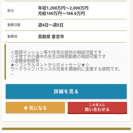
年収1,200万円～2,000万円
給与
月給100万円～166.6万円
週4日～週5日
勤務日数
鳥取県 倉吉市
勤務地
☆医師マンション等や住宅の提供の相談可能です
☆子育てや介護中の先生は時短勤務の相談可能です
☆退職金制度有
★☆コンサルタントからのメッセージ★☆
ワークライフバランスの充実を積極的に支援する病院です。
#秋入職可
詳細を見る
この求人に
気になる
問い合わせる