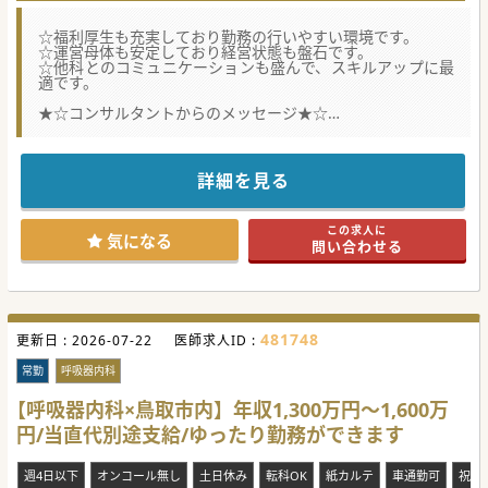
☆福利厚生も充実しており勤務の行いやすい環境です。
☆運営母体も安定しており経営状態も盤石です。
☆他科とのコミュニケーションも盛んで、スキルアップに最
適です。
★☆コンサルタントからのメッセージ★☆
内科の体制強化のため募集されています。
転居費用や住宅費の補助もあり県外からのドクターも受け入
れ環境が整っております。
お気軽にお問い合わせください♪
詳細を見る
#秋入職可
この求人に
気になる
問い合わせる
481748
更新日 :
2026-07-22
医師求人ID :
常勤
呼吸器内科
【呼吸器内科×鳥取市内】年収1,300万円～1,600万
円/当直代別途支給/ゆったり勤務ができます
週4日以下
オンコール無し
土日休み
転科OK
紙カルテ
車通勤可
祝日