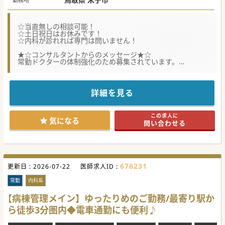
☆当直無しの相談可能！
☆土日祝日はお休みです！
☆内科が診れれば専門は問いません！
★☆コンサルタントからのメッセージ★☆
常勤ドクターの体制強化のため募集されています。
回復期から慢性期がメインで落ち着いた勤務が可能です。
お気軽にお問い合わせください♪
#秋入職可
詳細を見る
この求人に
気になる
問い合わせる
676231
更新日 :
2026-07-22
医師求人ID :
常勤
内科系
【病棟管理メイン】ゆったりめのご勤務/最寄り駅か
ら徒歩3分圏内◆電車通勤にも便利♪