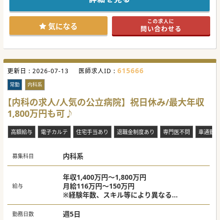
この求人に
気になる
問い合わせる
615666
更新日 :
2026-07-13
医師求人ID :
常勤
内科系
【内科の求人/人気の公立病院】祝日休み/最大年収
1,800万円も可♪
高額給与
電子カルテ
住宅手当あり
退職金制度あり
専門医不問
車通勤可
内科系
募集科目
年収1,400万円～1,800万円
月給116万円～150万円
給与
※経験年数、スキル等により異なる
例：10年目 年収1,400万円程度
週5日
勤務日数