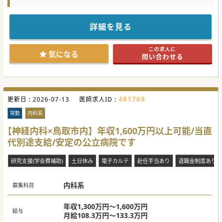
談ください。
詳細を見る
この求人に
気になる
問い合わせる
481769
更新日 :
2026-07-13
医師求人ID :
常勤
内科系
【神経内科×鳥取市内】年収1,600万円以上可能/当直
代別途支給/安定の公立病院です
研究支援(学会費補助)
土日休み
電子カルテ
赴任手当あり
退職金制度あり
内科系
募集科目
年収1,300万円～1,600万円
給与
月給108.3万円～133.3万円