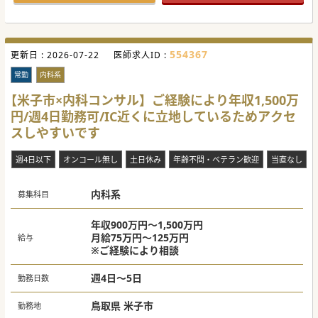
554367
更新日 :
2026-07-22
医師求人ID :
常勤
内科系
【米子市×内科コンサル】ご経験により年収1,500万
円/週4日勤務可/IC近くに立地しているためアクセ
スしやすいです
週4日以下
オンコール無し
土日休み
年齢不問・ベテラン歓迎
当直なし
内科系
募集科目
年収900万円～1,500万円
月給75万円～125万円
給与
※ご経験により相談
週4日～5日
勤務日数
鳥取県 米子市
勤務地