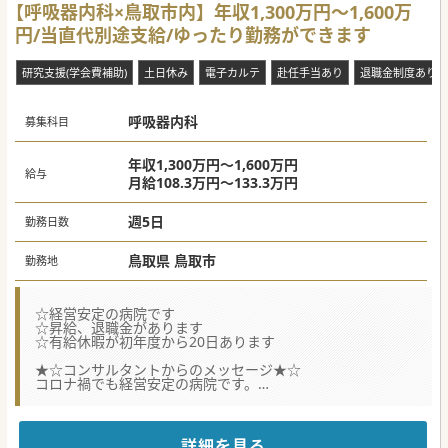
【呼吸器内科×鳥取市内】年収1,300万円～1,600万
円/当直代別途支給/ゆったり勤務ができます
研究支援(学会費補助)
土日休み
電子カルテ
赴任手当あり
退職金制度あり
呼吸器内科
募集科目
年収1,300万円～1,600万円
給与
月給108.3万円～133.3万円
週5日
勤務日数
鳥取県 鳥取市
勤務地
☆経営安定の病院です
☆昇給、退職金があります
☆有給休暇が初年度から20日あります
★☆コンサルタントからのメッセージ★☆
コロナ禍でも経営安定の病院です。
医局は気にせず入職する事が可能です。
詳細を見る