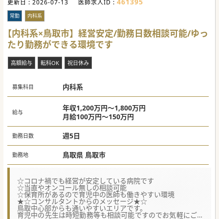
461395
更新日 :
2026-07-13
医師求人ID :
常勤
内科系
【内科系×鳥取市】経営安定/勤務日数相談可能/ゆっ
たり勤務ができる環境です
高額給与
転科OK
祝日休み
内科系
募集科目
年収1,200万円～1,800万円
給与
月給100万円～150万円
週5日
勤務日数
鳥取県 鳥取市
勤務地
☆コロナ禍でも経営が安定している病院です
☆当直やオンコール無しの相談可能
☆保育所があるので育児中の医師も働きやすい環境
★☆コンサルタントからのメッセージ★☆
鳥取中心部からも通いやすいエリアです。
育児中の先生は時短勤務等も相談可能ですのでお気軽にご相