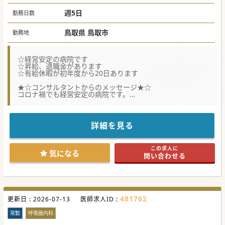
週5日
勤務日数
鳥取県 鳥取市
勤務地
☆経営安定の病院です
☆昇給、退職金があります
☆有給休暇が初年度から20日あります
★☆コンサルタントからのメッセージ★☆
コロナ禍でも経営安定の病院です。
医局は気にせず入職する事が可能です。
詳細を見る
この求人に
気になる
問い合わせる
481762
更新日 :
2026-07-13
医師求人ID :
常勤
呼吸器内科