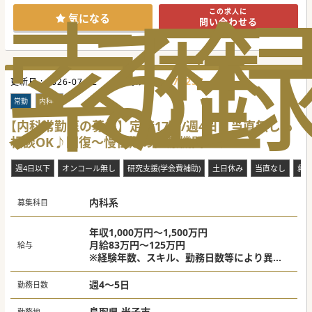
索
る
歴
この求人に
気になる
問い合わせる
676256
更新日 :
2026-07-22
医師求人ID :
常勤
内科系
【内科常勤医の募集】定時17時/週4日・当直無しも
相談OK♪回復～慢性期の医療機関です
週4日以下
オンコール無し
研究支援(学会費補助)
土日休み
当直なし
救
内科系
募集科目
年収1,000万円～1,500万円
月給83万円～125万円
給与
※経験年数、スキル、勤務日数等により異な
る
週4～5日
勤務日数
鳥取県 米子市
勤務地