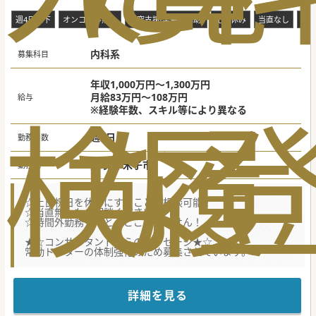
週4日以下
オンコール無し
研究支援(学会費補助)
土日休み
当直なし
救
内科系
募集科目
年収1,000万円～1,300万円
月給83万円～108万円
給与
検
な
履
※経験年数、スキル等により異なる
週5日
勤務日数
鳥取県 米子市
勤務地
☆土日祝日を休みにすることも相談可能！
☆当直無しもご相談ください！
☆時間外勤務もほとんどございません！
★☆コンサルタントからのメッセージ★☆
常勤ドクターの体制強化のため募集されています。
慢性期の医療機関で比較的ゆったりとした勤務が可能です。
お気軽にお問い合わせください♪
#秋入職可
詳細を見る