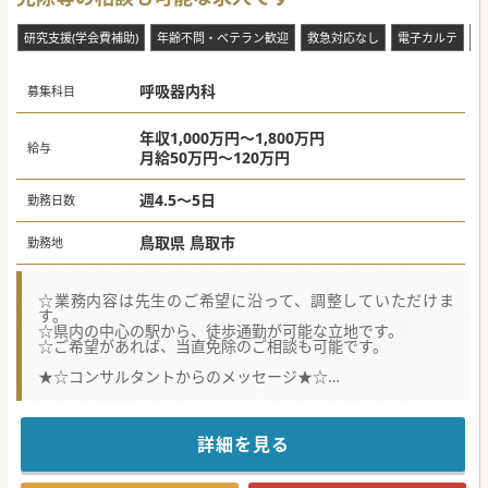
研究支援(学会費補助)
年齢不問・ベテラン歓迎
救急対応なし
電子カルテ
住
呼吸器内科
募集科目
年収1,000万円～1,800万円
給与
月給50万円～120万円
週4.5～5日
勤務日数
鳥取県 鳥取市
勤務地
☆業務内容は先生のご希望に沿って、調整していただけま
す。
☆県内の中心の駅から、徒歩通勤が可能な立地です。
☆ご希望があれば、当直免除のご相談も可能です。
★☆コンサルタントからのメッセージ★☆
急性期医療・リハビリテーション・緩和医療の3つを柱とし
た医療を提供している病院です。
また、関連の在宅専門クリニックとも連携し、地域に貢献し
ています。
詳細を見る
県内の中心の駅からも近く、通勤しやすい立地です。