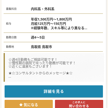
内科系・外科系
募集科目
年収1,500万円～1,800万円
月給125万円～150万円
給与
※経験年数、スキル等により異なる
※上記は週5日の場合
週4～5日
勤務日数
鳥取県 鳥取市
勤務地
☆週4日勤務もご相談可能です！
☆慢性期の病院でゆったり勤務が可能です！
☆近くに温泉もございます！
★☆コンサルタントからのメッセージ★☆
常勤の体制強化のため募集されています。
100床期規模の療養型病院でのご勤務です。
お気軽にお問い合わせください♪
詳細を見る
#秋入職可
この求人に
気になる
問い合わせる