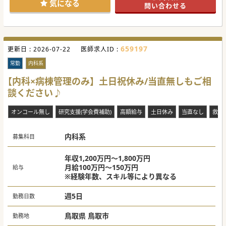
気になる
問い合わせる
659197
更新日 :
2026-07-22
医師求人ID :
常勤
内科系
【内科×病棟管理のみ】土日祝休み/当直無しもご相
談ください♪
オンコール無し
研究支援(学会費補助)
高額給与
土日休み
当直なし
救急
内科系
募集科目
年収1,200万円～1,800万円
月給100万円～150万円
給与
※経験年数、スキル等により異なる
週5日
勤務日数
鳥取県 鳥取市
勤務地