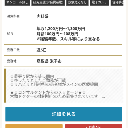
オンコール無し
研究支援(学会費補助)
救急対応なし
電子カルテ
住宅手当あ
内科系
募集科目
年収1,200万円～1,300万円
月給100万円～108万円
給与
※経験年数、スキル等により異なる
週5日
勤務日数
鳥取県 米子市
勤務地
☆最寄り駅から徒歩圏内！
☆ゆったりとしたご勤務が可能！
☆リハビリと精神科の患者様がメインの医療機関！
★☆コンサルタントからのメッセージ★☆
常勤ドクターの体制強化のため募集されています。
回リハ・精神科メインで比較的症状の安定した患者様が多い
です。
お気軽にお問い合わせください♪
詳細を見る
#秋入職可
この求人に