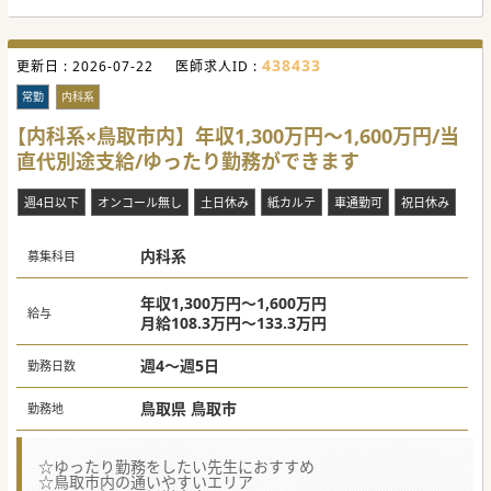
438433
更新日 :
2026-07-22
医師求人ID :
常勤
内科系
【内科系×鳥取市内】年収1,300万円～1,600万円/当
直代別途支給/ゆったり勤務ができます
週4日以下
オンコール無し
土日休み
紙カルテ
車通勤可
祝日休み
内科系
募集科目
年収1,300万円～1,600万円
給与
月給108.3万円～133.3万円
週4～週5日
勤務日数
鳥取県 鳥取市
勤務地
☆ゆったり勤務をしたい先生におすすめ
☆鳥取市内の通いやすいエリア