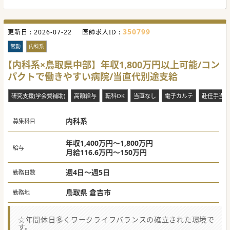
350799
更新日 :
2026-07-22
医師求人ID :
常勤
内科系
【内科系×鳥取県中部】年収1,800万円以上可能/コン
パクトで働きやすい病院/当直代別途支給
研究支援(学会費補助)
高額給与
転科OK
当直なし
電子カルテ
赴任手当あ
内科系
募集科目
年収1,400万円～1,800万円
給与
月給116.6万円～150万円
週4日～週5日
勤務日数
鳥取県 倉吉市
勤務地
☆年間休日多くワークライフバランスの確立された環境で
す。