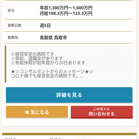
年収1,300万円～1,600万円
給与
月給108.3万円～133.3万円
週5日
勤務日数
鳥取県 鳥取市
勤務地
☆経営安定の病院です
☆昇給、退職金があります
☆有給休暇が初年度から20日あります
★☆コンサルタントからのメッセージ★☆
コロナ禍でも経営安定の病院です。
医局は気にせず入職する事が可能です。
詳細を見る
この求人に
気になる
問い合わせる