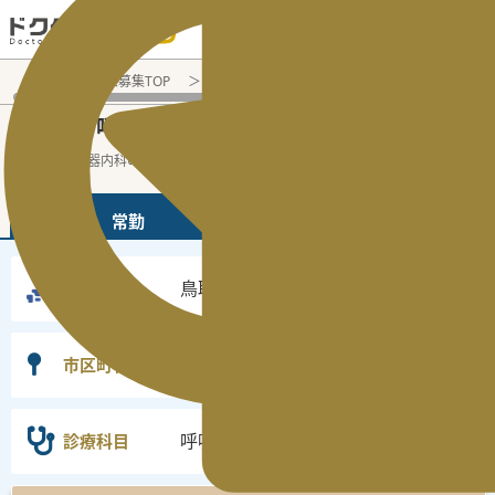
電話でのお問い合わせ：平日9:30-19:00
医師転職・求人募集TOP
常勤求人検索
鳥取県 医師求人
呼
鳥取県
呼吸器内科
常勤医師求人・転職情報
の
の
鳥取県の呼吸器内科の常勤の医師求人の検
...
続きを読む▼
常勤
非常勤
鳥取県
勤務地
選択なし
市区町村
呼吸器内科
診療科目