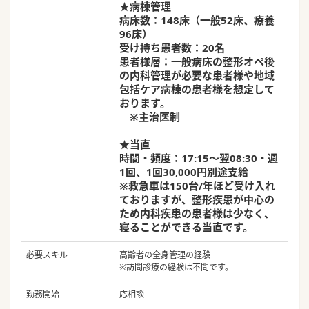
★病棟管理
病床数：148床（一般52床、療養
96床）
受け持ち患者数：20名
患者様層：一般病床の整形オペ後
の内科管理が必要な患者様や地域
包括ケア病棟の患者様を想定して
おります。
※主治医制
★当直
時間・頻度：17:15～翌08:30・週
1回、1回30,000円別途支給
※救急車は150台/年ほど受け入れ
ておりますが、整形疾患が中心の
ため内科疾患の患者様は少なく、
寝ることができる当直です。
必要スキル
高齢者の全身管理の経験
※訪問診療の経験は不問です。
勤務開始
応相談