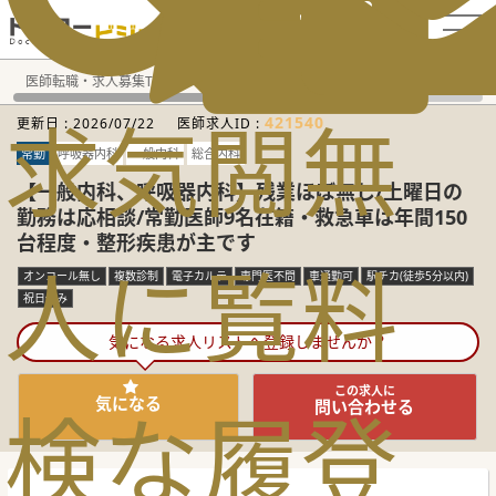
電話でのお問い合わせ：平日9:30-19:00
医師転職・求人募集TOP
常勤求人検索
福井県 医師求人
呼
求
気
閲
無
421540
更新日 :
2026/07/22
医師求人ID :
常勤
呼吸器内科
一般内科
総合内科
【一般内科、呼吸器内科】残業ほぼ無し/土曜日の
勤務は応相談/常勤医師9名在籍・救急車は年間150
台程度・整形疾患が主です
人
に
覧
料
オンコール無し
複数診制
電子カルテ
専門医不問
車通勤可
駅チカ(徒歩5分以内)
祝日休み
気になる求人リストへ登録しませんか？
この求人に
気になる
検
な
履
登
問い合わせる