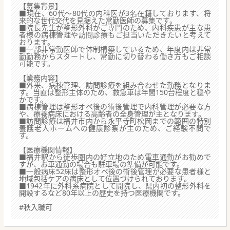
【募集背景】
■現在、60代～80代の内科医が3名在籍しております、将
来的な世代交代を見据えた常勤医師の募集です。
■院長先生が整形外科がご専門のため、内科疾患が主な患
者様の病棟管理や訪問診療もご担当いただきたいと考えて
おります。
■一部非常勤医師で体制構築しているため、年度内は非常
勤勤務からスタートし、常勤に切り替わる働き方もご相談
可能です。
【業務内容】
■外来、病棟管理、訪問診療を組み合わせた勤務となりま
す。当直は整形主体のため、救急車は年間150台程度と穏や
かです。
■病棟管理は整形オペ後の術後管理で内科管理が必要な方
や、療養病床における高齢者の全身管理が主となります。
■訪問診療は福井市内から永平寺町松岡までの範囲の特別
養護老人ホームへの健康診察が主のため、ご経験不問で
す。
【医療機関情報】
■福井駅から徒歩圏内の好立地のため電車通勤がお勧めで
すが、お車通勤の場合も駐車場の準備が可能です。
■一般病床52床は整形オペ後の術後管理が必要な患者様と
地域包括ケアの病床として位置づけられております。
■1942年に外科系病院として開院し、県内初の整形外科を
開設するなど80年以上の歴史を持つ医療機関です。
#秋入職可