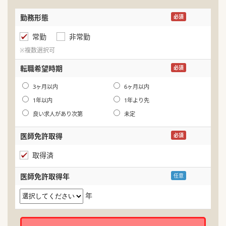
勤務形態
名
必須
常勤
非常勤
ふ
※複数選択可
生
転職希望時期
必須
年
3ヶ月以内
6ヶ月以内
1年以内
1年より先
良い求人があり次第
未定
医師免許取得
必須
取得済
医師免許取得年
任意
年