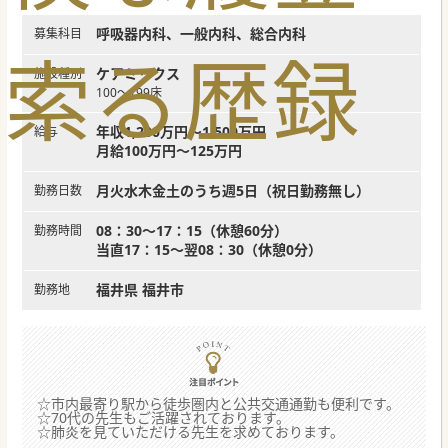
呼吸器内科、一般内科、総合内科
募集科目
索
る
歴
録
ケアミックス
施設種別
100～199床
年収1,200万円～1,500万円
給与
月給100万円～125万円
月火水木金土のうち週5日（祝日勤務無し）
勤務日数
08：30～17：15（休憩60分）
勤務時間
当直17：15～翌08：30（休憩0分）
福井県 福井市
勤務地
☆市内最寄り駅から徒歩圏内と公共交通通勤も便利です。
☆70代の先生もご活躍されております。
☆肺炎を見ていただける先生を求めております。