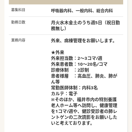
募集科目
呼吸器内科、一般内科、総合内科
月火水木金土のうち週5日（祝日勤
勤務日数
務無し）
外来、病棟管理をお願いします。
業務内容
★外来
外来担当数：2～3コマ/週
外来患者数：10～20名/コマ
診療体制 ：2診制
患者様層 ：高血圧、肺炎、肺が
ん等
常勤医師体制：内科3名
カルテ：電子
※そのほか、福井市内の特別養護
老人ホーム等へ訪問し、健康管理
を1コマ/週や、健診受診者の肺レ
ントゲンの二次読影をお願いした
いと考えております。