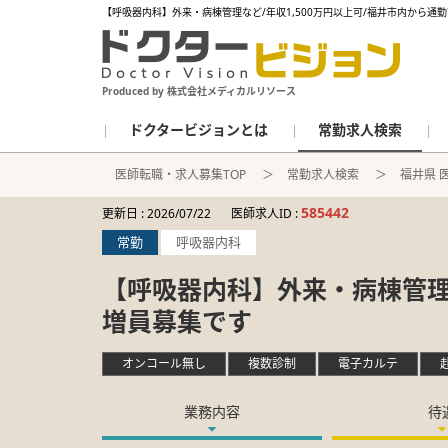
【呼吸器内科】外来・病棟管理など/年収1,500万円以上可/福井市内から通
Produced by 株式会社メディカルリソース
ドクタービジョンとは
常勤求人検索
医師転職・求人募集TOP
常勤求人検索
福井県 
585442
更新日 :
2026/07/22
医師求人ID :
常勤
呼吸器内科
【呼吸器内科】外来・病棟管理な
増員募集です
オンコール無し
複数診制
電子カルテ
業務内容
待