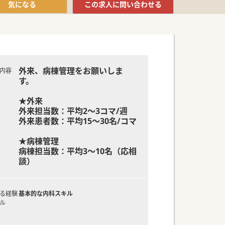
気になる
この求人に
問い合わせる
外来、病棟管理をお願いしま
内容
す。
★外来
外来担当数：平均2～3コマ/週
外来患者数：平均15～30名/コマ
★病棟管理
病棟担当数：平均3～10名（応相
談）
る経験
基本的な内科スキル
ル