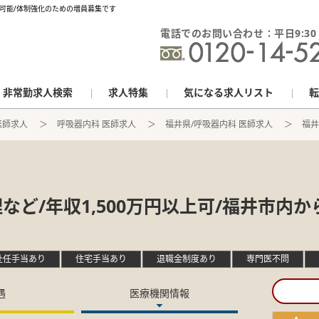
勤可能/体制強化のための増員募集です
電話でのお問い合わせ：平日9:30 - 
非常勤求人検索
求人特集
気になる求人リスト
転
医師求人
呼吸器内科 医師求人
福井県/呼吸器内科 医師求人
福井
ど/年収1,500万円以上可/福井市内
赴任手当あり
住宅手当あり
退職金制度あり
専門医不問
遇
医療機関情報