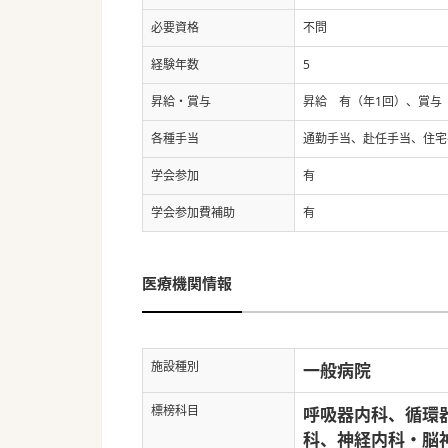
必要資格
不問
経験年数
5
昇給・賞与
昇給 有（年1回）、賞与
各種手当
通勤手当、赴任手当、住宅
学会参加
有
学会参加費補助
有
医療機関情報
施設種別
一般病院
標榜科目
呼吸器内科、循環
科、神経内科・脳