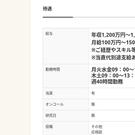
待遇
給与
年収1,200万円～1
月給100万円～15
※ご経歴やスキル
※当直代別途支給
月火水金09：00～
勤務時間
木土09：00～13
週40時間勤務
当直
有
オンコール
無
研究日
無
役職
その他
応相談