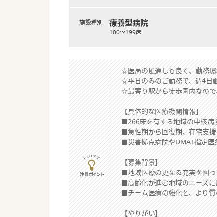
療養型病院
施設種別
100～199床
☆医局の風通しも良く、勤務環
☆平日のみのご勤務で、週4日
☆最寄り駅から徒歩圏内なので
【具体的な医療機関情報】
■266床を有する地域の中核
■急性期から回復期、在宅支援
■災害拠点病院やDMAT指定
【募集背景】
■地域医療の更なる充実を図っ
■高齢化が進む地域のニーズに
■チーム医療の強化と、より質
【やりがい】