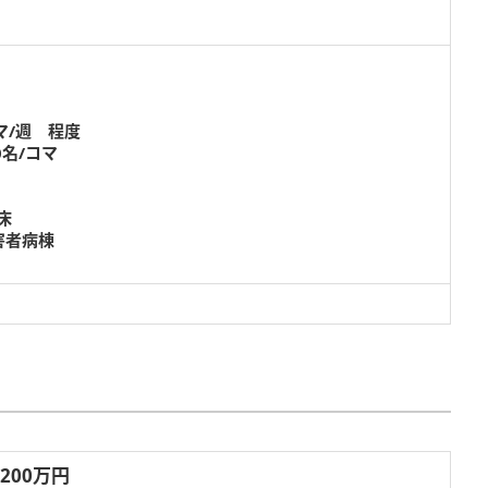
マ/週 程度
0名/コマ
0床
害者病棟
,200万円