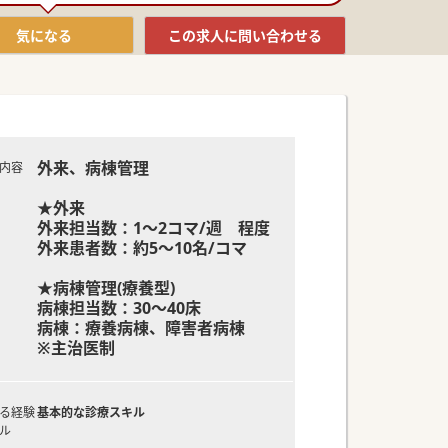
気になる
この求人に
問い合わせる
外来、病棟管理
内容
★外来
外来担当数：1～2コマ/週 程度
外来患者数：約5～10名/コマ
★病棟管理(療養型)
病棟担当数：30～40床
病棟：療養病棟、障害者病棟
※主治医制
る経験
基本的な診療スキル
ル