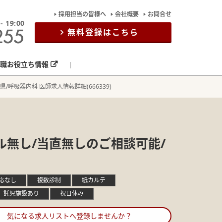
採用担当の皆様へ
会社概要
お問合せ
19:00
無料登録はこちら
職お役立ち情報
県/呼吸器内科 医師求人情報詳細(666339)
ル無し/当直無しのご相談可能/
応なし
複数診制
紙カルテ
託児施設あり
祝日休み
気になる求人リストへ登録しませんか？