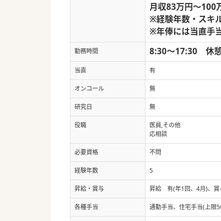
月収83万円～100
※経験年数・スキ
※年俸には当直手
8:30～17:30 休
勤務時間
当直
有
オンコール
無
研究日
無
役職
医員,その他
応相談
必要資格
不問
経験年数
5
昇給・賞与
昇給 有(年1回、4月)、
各種手当
通勤手当、住宅手当(上限5