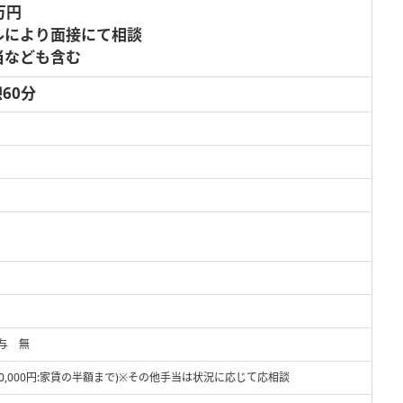
万円
ルにより面接にて相談
当なども含む
憩60分
賞与 無
0,000円:家賃の半額まで)※その他手当は状況に応じて応相談