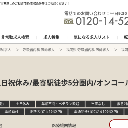
し/当直無しのご相談可能/勤務条件等はご相談ください！
電話でのお問い合わせ：平日9:30 - 
非常勤求人検索
求人特集
気になる求人リスト
転
医師求人
呼吸器内科 医師求人
福岡県/呼吸器内科 医師求人
福岡
日祝休み/最寄駅徒歩5分圏内/オンコー
！
助)
土日休み
年齢不問・ベテラン歓迎
当直なし
救急対
車通勤可
駅チカ(徒歩5分以内)
車通勤便利(ICから10分以内)
遇
医療機関情報