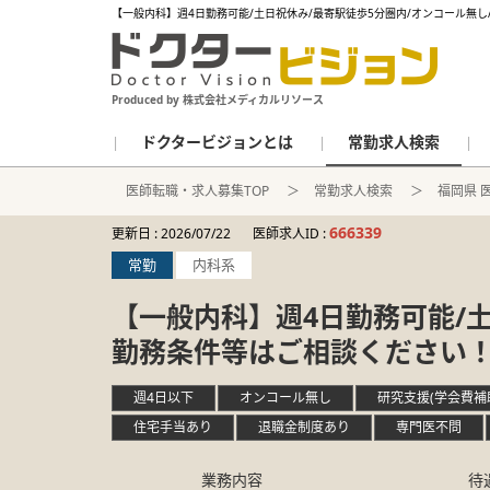
【一般内科】週4日勤務可能/土日祝休み/最寄駅徒歩5分圏内/オンコール無
Produced by 株式会社メディカルリソース
ドクタービジョンとは
常勤求人検索
医師転職・求人募集TOP
常勤求人検索
福岡県 
666339
更新日 :
2026/07/22
医師求人ID :
常勤
内科系
【一般内科】週4日勤務可能/土
勤務条件等はご相談ください
週4日以下
オンコール無し
研究支援(学会費補
住宅手当あり
退職金制度あり
専門医不問
業務内容
待