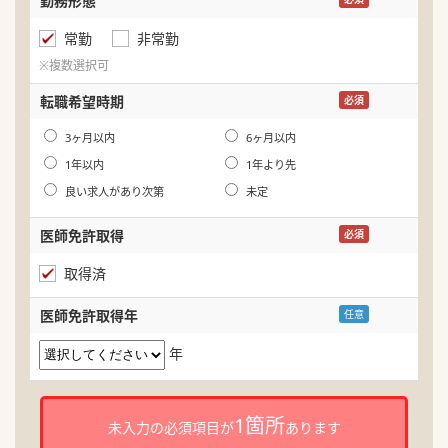
勤務形態
名
常勤
非常勤
ふ
※複数選択可
生
転職希望時期
必須
年
3ヶ月以内
6ヶ月以内
1年以内
1年より先
良い求人があり次第
未定
医師免許取得
必須
取得済
医師免許取得年
任意
年
1箇所
未入力の必須項目が
あります