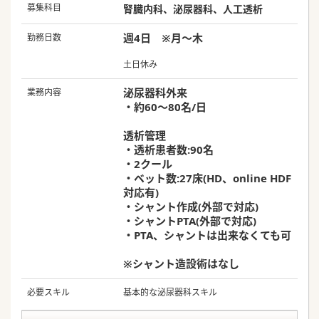
募集科目
腎臓内科、泌尿器科、人工透析
週4日 ※月～木
勤務日数
土日休み
泌尿器科外来
業務内容
・約60～80名/日
透析管理
・透析患者数:90名
・2クール
・ベット数:27床(HD、online HDF
対応有)
・シャント作成(外部で対応)
・シャントPTA(外部で対応)
・PTA、シャントは出来なくても可
※シャント造設術はなし
必要スキル
基本的な泌尿器科スキル