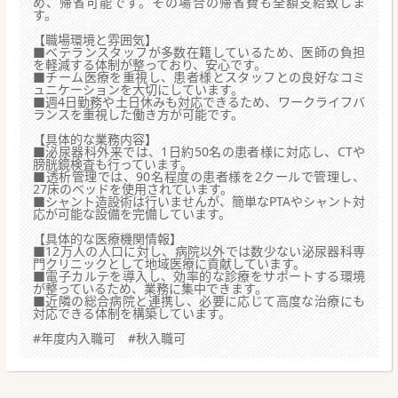
め、帰省可能です。その場合の帰省費も全額支給致しま
す。
【職場環境と雰囲気】
■ベテランスタッフが多数在籍しているため、医師の負担
を軽減する体制が整っており、安心です。
■チーム医療を重視し、患者様とスタッフとの良好なコミ
ュニケーションを大切にしています。
■週4日勤務や土日休みも対応できるため、ワークライフバ
ランスを重視した働き方が可能です。
【具体的な業務内容】
■泌尿器科外来では、1日約50名の患者様に対応し、CTや
膀胱鏡検査も行っています。
■透析管理では、90名程度の患者様を2クールで管理し、
27床のベッドを使用されています。
■シャント造設術は行いませんが、簡単なPTAやシャント対
応が可能な設備を完備しています。
【具体的な医療機関情報】
■12万人の人口に対し、病院以外では数少ない泌尿器科専
門クリニックとして地域医療に貢献しています。
■電子カルテを導入し、効率的な診療をサポートする環境
が整っているため、業務に集中できます。
■近隣の総合病院と連携し、必要に応じて高度な治療にも
対応できる体制を構築しています。
#年度内入職可 #秋入職可