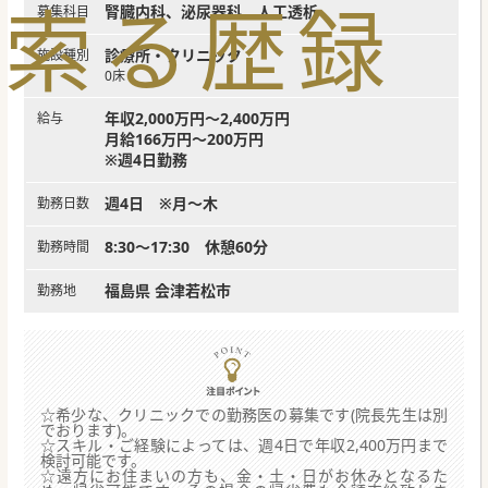
索
る
歴
録
腎臓内科、泌尿器科、人工透析
募集科目
診療所・クリニック
施設種別
0床
年収2,000万円～2,400万円
給与
月給166万円～200万円
※週4日勤務
週4日 ※月～木
勤務日数
8:30～17:30 休憩60分
勤務時間
福島県 会津若松市
勤務地
☆希少な、クリニックでの勤務医の募集です(院長先生は別
でおります)。
☆スキル・ご経験によっては、週4日で年収2,400万円まで
検討可能です。
☆遠方にお住まいの方も、金・土・日がお休みとなるた