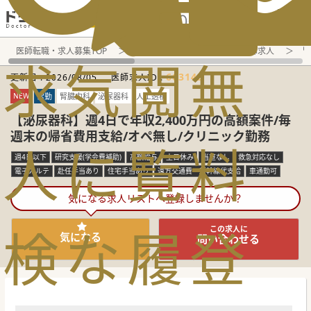
電話でのお問い合わせ：平日9:30-19:00
医師転職・求人募集TOP
常勤求人検索
福島県 医師求人
腎
求
気
閲
無
663143
更新日 :
2026/08/05
医師求人ID :
NEW
常勤
腎臓内科
泌尿器科
人工透析
【泌尿器科】週4日で年収2,400万円の高額案件/毎
週末の帰省費用支給/オペ無し/クリニック勤務
人
に
覧
料
週4日以下
研究支援(学会費補助)
高額給与
土日休み
当直なし
救急対応なし
電子カルテ
赴任手当あり
住宅手当あり
遠方交通費・新幹線代支給
車通勤可
気になる求人リストへ登録しませんか？
検
な
履
登
この求人に
気になる
問い合わせる