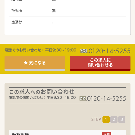
託児所
無
車通勤
可
この求人に
気になる
問い合わせる
求人
お問い合わせ
この
への
STEP
1
2
3
必須