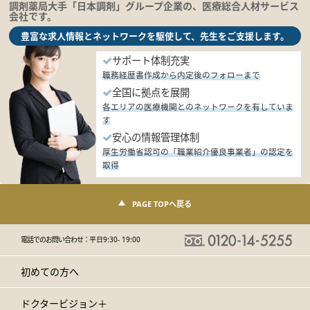
調剤薬局大手「日本調剤」グループ企業の、医療総合人材サービス
会社です。
豊富な求人情報とネットワークを駆使して、先生をご支援します。
サポート体制充実
職務経歴書作成から内定後のフォローまで
全国に拠点を展開
各エリアの医療機関とのネットワークを有していま
す
安心の情報管理体制
厚生労働省認可の「職業紹介優良事業者」の認定を
取得
PAGE TOPへ戻る
電話でのお問い合わせ：
平日9:30- 19:00
初めての方へ
ドクタービジョン＋