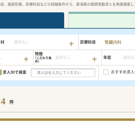
年収、施設形態、診療科目などの詳細条件から、新潟県の医師常勤求人を再度検索し
腎臓内科
町村
選択なし
診療科目
特徴
し
選択なし
年収
選択な
おすすめ求人
求人IDで検索
24
件