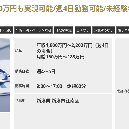
能となる高額給与案件であり、ご自身の経験や能力を正当に評価した報酬が
00万円も実現可能/週4日勤務可能/未
線代や交通費が全額支給されるほか、住宅手当の支給やマイカー通勤に
め、ご希望があれば診察同線や必要設備などの診療体制作りにも携わる
宅・訪問
年齢不問・ベテラン歓迎
未経験歓迎
当直なし
救急対応なし
電子カ
年収1,800万円～2,200万円（週4日
の場合）
給与
月給150万円～183万円
週4～5日
勤務日数
9:00～17:00 休憩60分
勤務時間
業務内
新潟県 新潟市江南区
勤務地