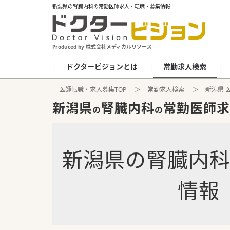
新潟県の腎臓内科の常勤医師求人・転職・募集情報
Produced by 株式会社メディカルリソース
ドクタービジョンとは
常勤求人検索
医師転職・求人募集TOP
常勤求人検索
新潟県 
新潟県
腎臓内科
常勤医師求
の
の
新潟県
の
腎臓内
情報