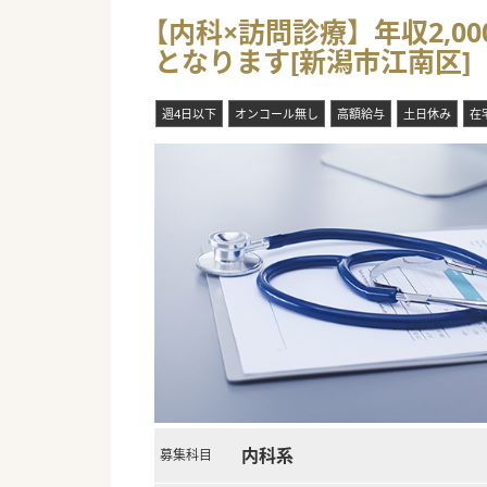
■最大年収2,200万円が可
【内科×訪問診療】年収2,0
■遠方からの通勤に対する新幹
となります[新潟市江南区]
■新規クリニックとなりますた
週4日以下
オンコール無し
高額給与
土日休み
在
内科系
募集科目