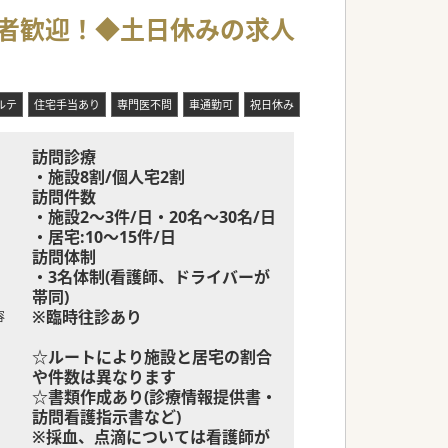
得られます。
経験者歓迎！◆土日休みの求人
も対応しています。
ことができます。
ルテ
住宅手当あり
専門医不問
車通勤可
祝日休み
訪問診療
・施設8割/個人宅2割
訪問件数
・施設2～3件/日・20名～30名/日
・居宅:10～15件/日
訪問体制
・3名体制(看護師、ドライバーが
帯同)
※臨時往診あり
容
☆ルートにより施設と居宅の割合
や件数は異なります
☆書類作成あり(診療情報提供書・
訪問看護指示書など)
※採血、点滴については看護師が