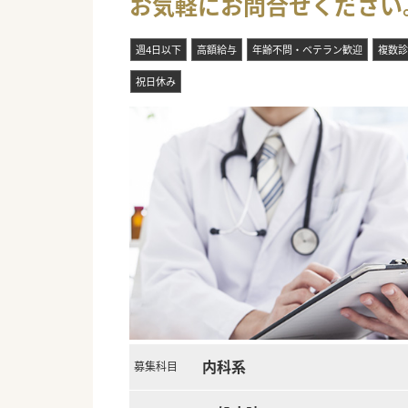
お気軽にお問合せください
週4日以下
高額給与
年齢不問・ベテラン歓迎
複数診
祝日休み
内科系
募集科目