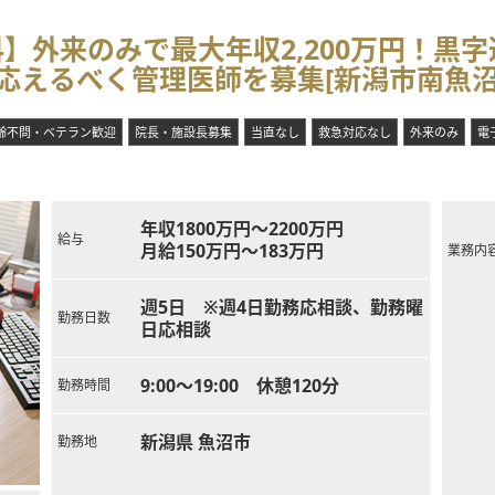
】外来のみで最大年収2,200万円！黒
応えるべく管理医師を募集[新潟市南魚沼
齢不問・ベテラン歓迎
院長・施設長募集
当直なし
救急対応なし
外来のみ
電
年収1800万円～2200万円
給与
月給150万円～183万円
業務内
週5日 ※週4日勤務応相談、勤務曜
勤務日数
日応相談
9:00～19:00 休憩120分
勤務時間
新潟県 魚沼市
勤務地