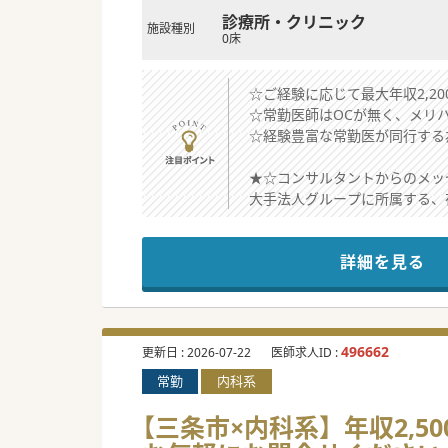
診療所・クリニック
施設種別
0床
☆ご経験に応じて最大年収2,2
☆常勤医師はOCが無く、メリ
☆経験豊富な常勤医が同行する
★☆コンサルタントからのメッ
大手法人グループに所属する、
開院してまだ数年ですが、グル
スタッフ体制も充実しています
詳細を見る
常勤医はOC・当直がありませ
最寄駅からは徒歩6分の好立地
お力を貸してくださる先生から
#春入職可 #秋入職可
496662
更新日 :
2026-07-22
医師求人ID :
常勤
内科系
【三条市×内科系】年収2,