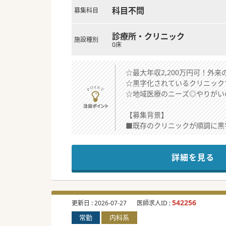
科目不問
募集科目
診療所・クリニック
施設種別
0床
☆最大年収2,200万円可！外
☆黒字化されているクリニック
☆地域医療のニーズ◎やりがい
【募集背景】
■既存のクリニックが順調に黒
■新規クリニックの開設にあた
■ベテランの先生は勿論、専門
詳細を見る
【やりがい】
■手厚い待遇のもとで管理医師
■ご自身の専門を活かし、地域
■経営スキルの獲得と理想的な
542256
更新日 :
2026-07-27
医師求人ID :
常勤
内科系
【具体的な医療機関情報】