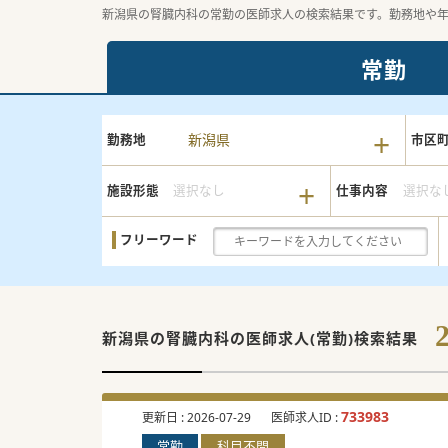
新潟県の腎臓内科の常勤の医師求人の検索結果です。勤務地や
常勤
新潟県
勤務地
市区
施設形態
選択なし
仕事内容
選択な
フリーワード
新潟県の腎臓内科の
医師求人(常勤)検索結果
733983
更新日 :
2026-07-29
医師求人ID :
常勤
科目不問