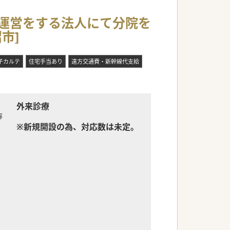
字運営をする法人にて分院を
市]
子カルテ
住宅手当あり
遠方交通費・新幹線代支給
外来診療
容
※新規開設の為、対応数は未定。