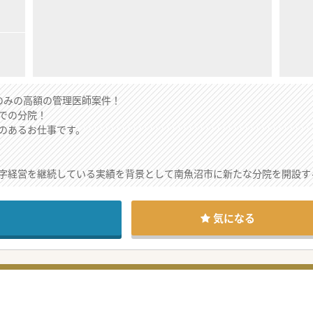
来のみの高額の管理医師案件！
での分院！
のあるお仕事です。
字経営を継続している実績を背景として南魚沼市に新たな分院を開設す
り、分院長として中心となって施設管理と診療を牽引していただける医
医資格をお持ちでない先生でも安心して挑戦していただける体制をご用
気になる
としての手腕を発揮しながら、地域医療の高度なニーズに応える大きな
住民の皆様の健康を長期的かつ包括的に支えることで地域社会へ大きく
医療の実践を同時に叶えられる非常に魅力的なステップアップの機会が