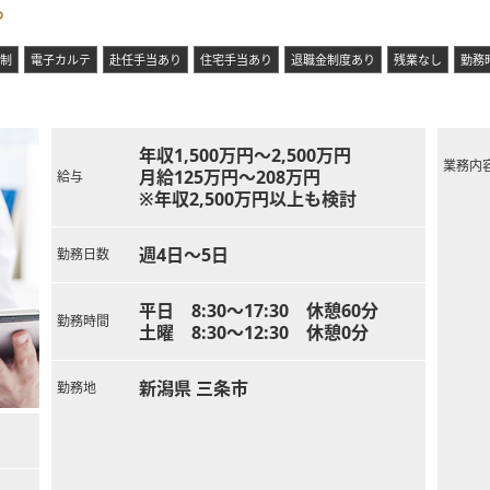
。
制
電子カルテ
赴任手当あり
住宅手当あり
退職金制度あり
残業なし
勤務
年収1,500万円～2,500万円
業務内
月給125万円～208万円
給与
※年収2,500万円以上も検討
週4日～5日
勤務日数
平日 8:30～17:30 休憩60分
勤務時間
土曜 8:30～12:30 休憩0分
新潟県 三条市
勤務地