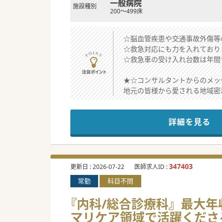
一般病院
施設種別
200～499床
☆脳血管疾患や交通事故外傷等
☆救急対応にも力を入れており
☆救急車の受け入れ台数は年間1
★☆コンサルタントからのメッ
地元の皆様から愛される地域密
最寄り駅より徒歩10分です。
ワークライフバランス重視の先
詳細を見る
#春入職可 #秋入職可
347403
更新日 :
2026-07-22
医師求人ID :
常勤
科目不問
『内科/総合診療科』最大年収
マリケア領域で活躍くださ