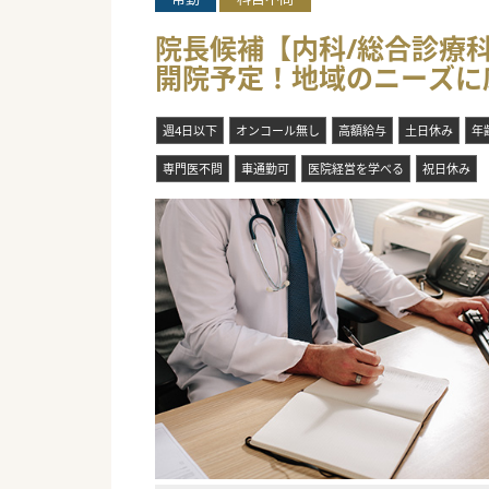
院長候補【内科/総合診療科
開院予定！地域のニーズに
週4日以下
オンコール無し
高額給与
土日休み
年
専門医不問
車通勤可
医院経営を学べる
祝日休み