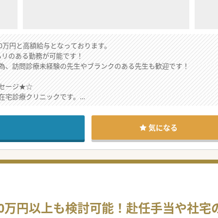
00万円と高額給与となっております。
ハリのある勤務が可能です！
為、訪問診療未経験の先生やブランクのある先生も歓迎です！
セージ★☆
在宅診療クリニックです。
ープ内で蓄積されたノウハウをもとに、右肩上がりで成長しています！
ので、ドライバーと看護師が同行し、医師が診療に専念できる環境です
んので、QOLを求める先生にもおすすめです。
気になる
で、ストレス無く通勤できます。
のご応募を、お待ちしております！
500万円以上も検討可能！赴任手当や社