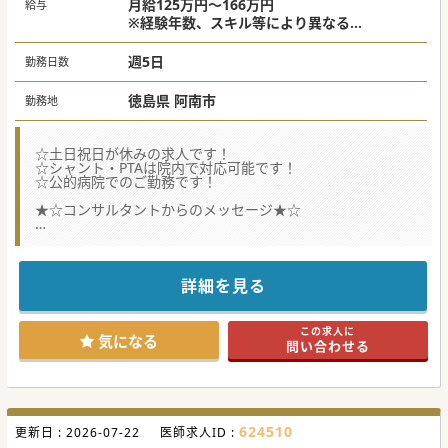
月給125万円～166万円
給与
※経験年数、スキル等により異なる
上記は週5日の場合、月3～4回の当直代を含
む
週5日
勤務日数
徳島県 阿南市
勤務地
☆土日祝日が休みの求人です！
☆シャント・PTAは院内で対応可能です！
☆公的病院でのご勤務です！
★☆コンサルタントからのメッセージ★☆
常勤の体制強化のため募集されています。
常勤ドクターが40名以上いる大きめの医療機関です。
ご興味がございましたらお気軽にお問い合わせください♪
詳細を見る
#秋入職可
この求人に
気になる
問い合わせる
624510
更新日 :
2026-07-22
医師求人ID :