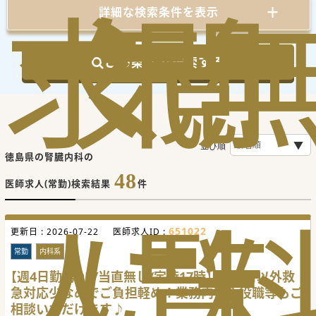
求
気
閲
詳細な検索条件を表示
この条件で検索する
並び順
徳島県の腎臓内科の
48
医師求人(常勤)検索結果
件
人
に
覧
651022
更新日 :
2026-07-22
医師求人ID :
常勤
内科系
【週4日勤務OK/当直無し/定時17時】当番日以外救
急対応少なめでご負担軽め！業務内容や役職等もご
相談いただけます♪