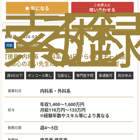
索
る
歴
この求人に
気になる
問い合わせる
635105
更新日 :
2026-07-22
医師求人ID :
常勤
内科系・外科系
【徳島×内科系・外科系/週4日からOK】チーム医療
に関心の高い先生におすすめ/当直無し相談可♪
週4日以下
オンコール無し
当直なし
専門医不問
車通勤可
祝日休み
内科系・外科系
募集科目
年収1,400～1,600万円
月給116万円～133万円
給与
※経験年数やスキル等により異なる
週4～5日
勤務日数
徳島県 徳島市
勤務地