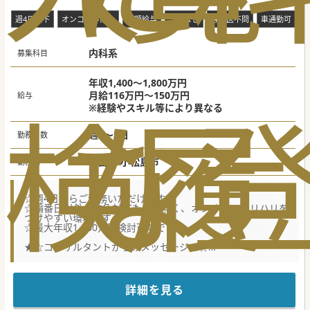
週4日以下
オンコール無し
高額給与
当直なし
専門医不問
車通勤可
内科系
募集科目
年収1,400～1,800万円
月給116万円～150万円
給与
検
な
履
※経験やスキル等により異なる
週4～5日
勤務日数
徳島県 小松島市
勤務地
☆週4日からご勤務いただけます。
☆輪番日以外の救急対応もほぼ無く、オンオフのメリハリを
つけやすい環境です。
☆最大年収1,800万円検討可能です！
★☆コンサルタントからのメッセージ★☆
100床のコンパクトなケアミックス病院です。
外来患者増加傾向にあるため、外来主体のご勤務もご相談可
能です！
是非、お問い合わせください。
詳細を見る
#秋入職可