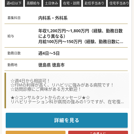
週4日以下
高額給与
土日休み
在宅・訪問
赴任手当あり
住宅手当あり
内科系・外科系
募集科目
年収1,200万円～1,800万円（経験、勤務日数
により異なる）
給与
月給100万円～150万円（経験、勤務日数によ
り異なる）
週4日～5日
勤務日数
徳島県 徳島市
勤務地
☆週4日から相談可！
☆FIMの利得が高く、リハビリに強みがある病院です！
☆訪問診療にご興味がある方大歓迎！
★☆コンサルタントからのメッセージ★☆
リハビリテーション科が病院の強みの1つですが、在宅復帰
をされた患者さんを
末永くサポートするために、今後訪問診療に力を入れていき
たいお考えがございます。
訪問診療経験者はもちろん、未経験の方でもご応募いただけ
詳細を見る
ますので、まずはお気軽にお問合せください♪
#秋入職可
この求人に