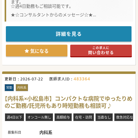
ます。
☆週4日勤務もご相談可能です。
★☆コンサルタントからのメッセージ☆★
関西を中心に複数の医療機関を展開する法人グループの施設
です。
施設前にバス停がございますので、公共交通機関でのご通勤
詳細を見る
も可能です。
ご興味がございましたら、お気軽にお問い合わせください。
この求人に
気になる
問い合わせる
#秋入職可
483364
更新日 :
2026-07-22
医師求人ID :
常勤
内科系
【内科系×小松島市】コンパクトな病院でゆったりめ
のご勤務/託児所もあり時短勤務も相談可♪
週4日以下
オンコール無し
高額給与
在宅・訪問
当直なし
救急対応なし
内科系
募集科目