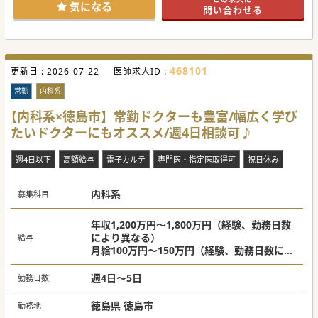
気になる
問い合わせる
468101
更新日 :
2026-07-22
医師求人ID :
常勤
内科系
【内科系×徳島市】常勤ドクターも豊富/幅広く学び
たいドクターにもオススメ/週4日相談可♪
週4日以下
高額給与
電子カルテ
専門医・指定医取得可
祝日休み
内科系
募集科目
年収1,200万円～1,800万円（経験、勤務日数
により異なる）
給与
月給100万円～150万円（経験、勤務日数によ
り異なる）
週4日～5日
勤務日数
徳島県 徳島市
勤務地