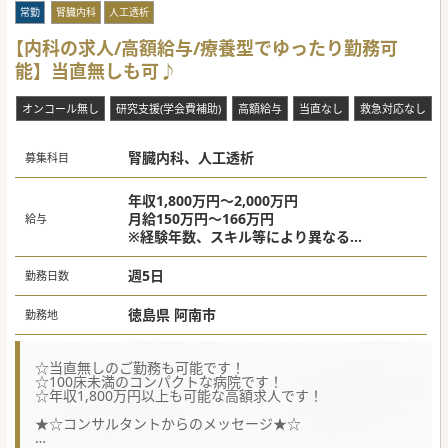
常勤
腎臓内科
人工透析
【内科の求人/高額給与/療養型でゆったり勤務可
能】当直無しも可♪
オンコール無し
研究支援(学会費補助)
高額給与
当直なし
救急対応なし
腎臓内科、人工透析
募集科目
年収1,800万円～2,000万円
月給150万円～166万円
給与
※経験年数、スキル等により異なる
当直代は別途支給
週5日
勤務日数
徳島県 阿南市
勤務地
☆当直無しのご勤務も可能です！
☆100床未満のコンパクトな病院です！
☆年収1,800万円以上も可能な高額求人です！
★☆コンサルタントからのメッセージ★☆