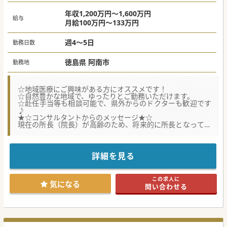
年収1,200万円～1,600万円
給与
月給100万円～133万円
週4～5日
勤務日数
徳島県 阿南市
勤務地
☆地域医療にご興味がある方にオススメです！
☆自然豊かな地域で、ゆったりとご勤務いただけます。
☆赴任手当等も相談可能で、県外からのドクターも歓迎です
♪
★☆コンサルタントからのメッセージ★☆
現在の所長（院長）が高齢のため、将来的に所長となってい
ただけるドクターを募集しております。
徳島県の中でも、住民の高齢化がすすでいる地域で、そのよ
うな地域の医療にご興味があるドクターですと大歓迎です♪
詳細を見る
#秋入職可
この求人に
気になる
問い合わせる