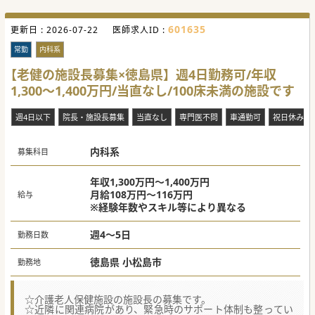
601635
更新日 :
2026-07-22
医師求人ID :
常勤
内科系
【老健の施設長募集×徳島県】週4日勤務可/年収
1,300～1,400万円/当直なし/100床未満の施設です
週4日以下
院長・施設長募集
当直なし
専門医不問
車通勤可
祝日休み
内科系
募集科目
年収1,300万円～1,400万円
月給108万円～116万円
給与
※経験年数やスキル等により異なる
週4～5日
勤務日数
徳島県 小松島市
勤務地
☆介護老人保健施設の施設長の募集です。
☆近隣に関連病院があり、緊急時のサポート体制も整ってい