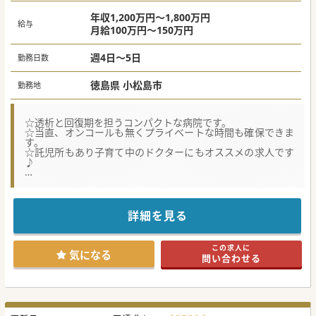
年収1,200万円～1,800万円
給与
月給100万円～150万円
週4日～5日
勤務日数
徳島県 小松島市
勤務地
☆透析と回復期を担うコンパクトな病院です。
☆当直、オンコールも無くプライベートな時間も確保できま
す。
☆託児所もあり子育て中のドクターにもオススメの求人です
♪
★☆コンサルタントからのメッセージ★☆
小松島市内の病院ですが、徳島市中心部からも車で30分ほど
の立地です。
勤務時間についてもある程度相談が可能で、時短勤務も可能
詳細を見る
です。
自分の時間も確保しつつ、働きたいドクターにオススメの求
人です♪
この求人に
気になる
問い合わせる
#秋入職可