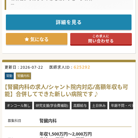
常勤の体制強化のため募集されています。
常勤ドクターが40名以上いる大きめの医療機関です。
ご興味がございましたらお気軽にお問い合わせください♪
詳細を見る
#秋入職可
この求人に
気になる
問い合わせる
625292
更新日 :
2026-07-22
医師求人ID :
常勤
腎臓内科
【腎臓内科の求人/シャント院内対応/高額年収も可
能】合併してできた新しい病院です♪
オンコール無し
研究支援(学会費補助)
高額給与
土日休み
年齢不問・ベテラ
腎臓内科
募集科目
年収1,500万円～2,000万円