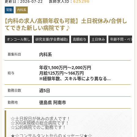
625296
更新日 :
2026-07-22
医師求人ID :
常勤
内科系
【内科の求人/高額年収も可能】土日祝休み/合併し
てできた新しい病院です♪
オンコール無し
研究支援(学会費補助)
高額給与
土日休み
年齢不問・ベテラ
内科系
募集科目
年収1,500万円～2,000万円
月給125万円～166万円
給与
※経験年数、スキル等により異なる
上記は週5日の場合、月3～4回の当直代を含
む
週5日
勤務日数
徳島県 阿南市
勤務地
☆土日祝日が休みの求人です！
☆300床規模の総合病院です！
☆公的病院でのご勤務です！
★☆コンサルタントからのメッセージ★☆