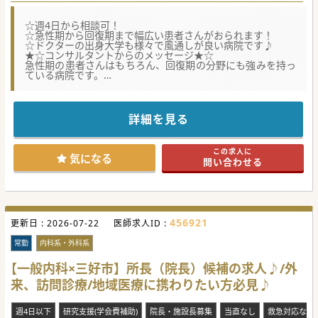
☆週4日から相談可！
☆急性期から回復期まで幅広い患者さんがおられます！
☆ドクターの出身大学も様々で風通しが良い病院です♪
★☆コンサルタントからのメッセージ★☆
急性期の患者さんはもちろん、回復期の分野にも強みを持っ
ている病院です。
病院自体の歴史もあり、県内で複数の医療機関を運営されて
います。
科目によっては専門医の取得も可能です！
詳細を見る
#秋入職可
この求人に
気になる
問い合わせる
456921
更新日 :
2026-07-22
医師求人ID :
常勤
内科系・外科系
【一般内科×三好市】所長（院長）候補の求人♪/外
来、訪問診療/地域医療に携わりたい方必見♪
週4日以下
研究支援(学会費補助)
院長・施設長募集
当直なし
救急対応なし