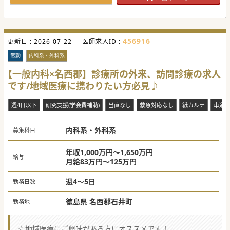
456916
更新日 :
2026-07-22
医師求人ID :
常勤
内科系・外科系
【一般内科×名西郡】診療所の外来、訪問診療の求人
です/地域医療に携わりたい方必見♪
週4日以下
研究支援(学会費補助)
当直なし
救急対応なし
紙カルテ
車通
内科系・外科系
募集科目
年収1,000万円～1,650万円
給与
月給83万円～125万円
週4～5日
勤務日数
徳島県 名西郡石井町
勤務地
☆地域医療にご興味がある方にオススメです！