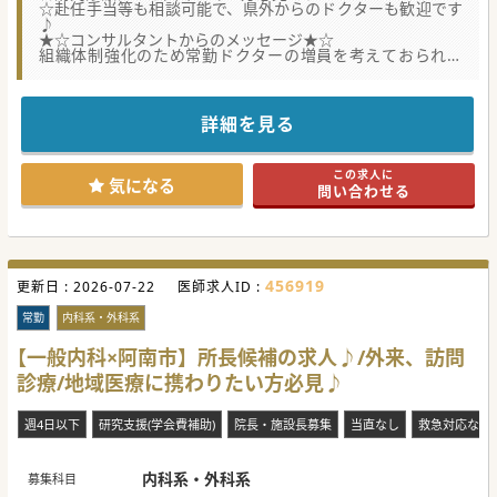
☆赴任手当等も相談可能で、県外からのドクターも歓迎です
♪
★☆コンサルタントからのメッセージ★☆
組織体制強化のため常勤ドクターの増員を考えておられま
す。
老健も併設されており、在宅医療についても力をいれておら
れる医療機関です♪
詳細を見る
#秋入職可
この求人に
気になる
問い合わせる
456919
更新日 :
2026-07-22
医師求人ID :
常勤
内科系・外科系
【一般内科×阿南市】所長候補の求人♪/外来、訪問
診療/地域医療に携わりたい方必見♪
週4日以下
研究支援(学会費補助)
院長・施設長募集
当直なし
救急対応なし
内科系・外科系
募集科目