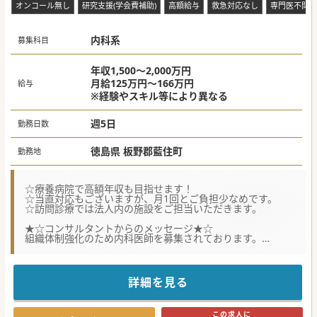
オンコール無し
研究支援(学会費補助)
高額給与
救急対応なし
専門医不問
内科系
募集科目
年収1,500～2,000万円
月給125万円～166万円
給与
※経験やスキル等により異なる
週5日
勤務日数
徳島県 板野郡藍住町
勤務地
☆療養病院で高額年収も目指せます！
☆当直対応もございますが、月1回とご負担少なめです。
☆訪問診療では法人内の施設をご担当いただきます。
★☆コンサルタントからのメッセージ★☆
組織体制強化のため内科医師を募集されております。
徳島市内より30分程度とご通勤も便利です。
お気軽にお問い合わせください。
#秋入職可
詳細を見る
この求人に