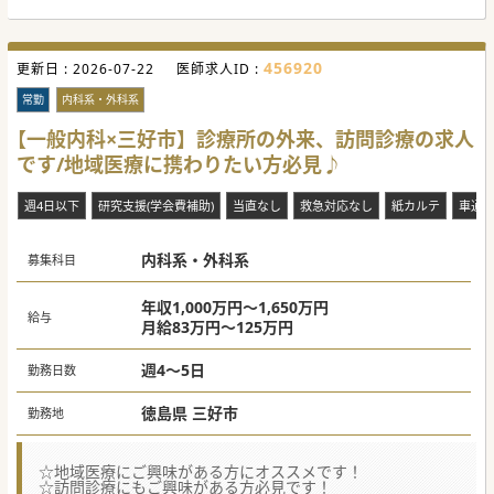
456920
更新日 :
2026-07-22
医師求人ID :
常勤
内科系・外科系
【一般内科×三好市】診療所の外来、訪問診療の求人
です/地域医療に携わりたい方必見♪
週4日以下
研究支援(学会費補助)
当直なし
救急対応なし
紙カルテ
車通
内科系・外科系
募集科目
年収1,000万円～1,650万円
給与
月給83万円～125万円
週4～5日
勤務日数
徳島県 三好市
勤務地
☆地域医療にご興味がある方にオススメです！
☆訪問診療にもご興味がある方必見です！