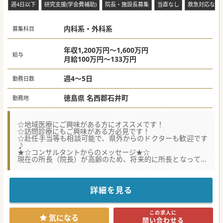
週4日以下
研究支援(学会費補助)
院長・施設長募集
当直なし
救急対応なし
内科系・外科系
募集科目
年収1,200万円～1,600万円
給与
月給100万円～133万円
週4～5日
勤務日数
徳島県 名西郡石井町
勤務地
☆地域医療にご興味がある方にオススメです！
☆訪問診療にもご興味がある方必見です！
☆赴任手当等も相談可能で、県外からのドクターも歓迎です
♪
★☆コンサルタントからのメッセージ★☆
現在の所長（院長）が高齢のため、将来的に所長となってい
ただけるドクターを募集しております。
老健も併設されており、在宅医療についても力をいれておら
れる医療機関です♪
詳細を見る
#秋入職可
この求人に
気になる
問い合わせる