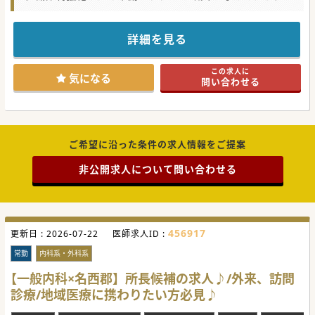
す。
徳島県の中でも、住民の高齢化がすすでいる地域で、そのよ
うな地域の医療にご興味があるドクターですと大歓迎です♪
詳細を見る
#秋入職可
この求人に
気になる
問い合わせる
ご希望に沿った条件の求人情報をご提案
非公開求人について問い合わせる
456917
更新日 :
2026-07-22
医師求人ID :
常勤
内科系・外科系
【一般内科×名西郡】所長候補の求人♪/外来、訪問
診療/地域医療に携わりたい方必見♪