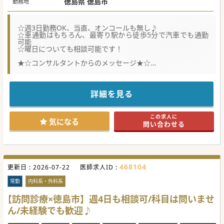
徳島県 徳島市
勤務地
☆週3日勤務OK、当直、オンコールも無し♪
☆車通勤はもちろん、最寄り駅から徒歩5分で汽車でも通勤
可能
☆曜日についても相談可能です！
★☆コンサルタントからのメッセージ★☆
徳島市内のケアミックス病院で、体制強化を図るべくドクタ
ーを募集しています。
大学とも良好な関係で、人工透析・腎臓内科、糖尿病内科・
詳細を見る
内分泌内科については専門医の取得も可能です。
経験を積まれている方はもちろん、これから学びたい思いが
あるドクターも大歓迎ですので
この求人に
少しでもご興味がございましたらお気軽にお問合せください
気になる
問い合わせる
♪
#秋入職可
468104
更新日 :
2026-07-22
医師求人ID :
常勤
内科系・外科系
【訪問診療×徳島市】週4日も相談可/科目は問いませ
ん/未経験でも歓迎♪