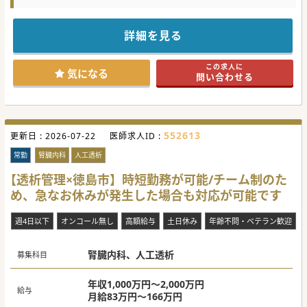
常勤ドクターの高齢化が進んでいるため、世代交代も踏まえ
て募集されています。
透析管理が可能なドクターを優先的に募集されています。
地域医療にご興味がある方もぜひお問い合わせください♪
詳細を見る
#秋入職可
この求人に
気になる
問い合わせる
552613
更新日 :
2026-07-22
医師求人ID :
常勤
腎臓内科
人工透析
【透析管理×徳島市】時短勤務が可能/チーム制のた
め、急なお休みが発生した場合も対応が可能です
週4日以下
オンコール無し
高額給与
土日休み
年齢不問・ベテラン歓迎
腎臓内科、人工透析
募集科目
年収1,000万円～2,000万円
給与
月給83万円～166万円