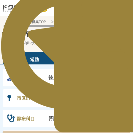
電話でのお問い合わせ：平日9:30-19:00
医師転職・求人募集TOP
常勤求人検索
徳島県 医師求人
腎
徳島県
腎臓内科
常勤医師求人・転職情報
の
の
徳島県の腎臓内科の常勤の医師求人の検索
...
続きを読む▼
常勤
非常勤
徳島県
勤務地
選択なし
市区町村
腎臓内科
診療科目