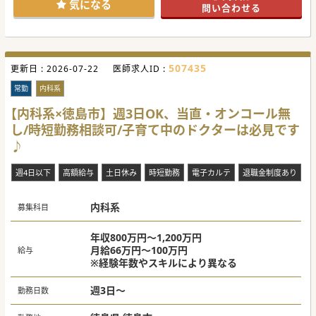
気になる
問い合わせる
507435
更新日 :
2026-07-22
医師求人ID :
常勤
内科系
【内科系×徳島市】週3日OK、当直・オンコール無
し/時短勤務相談可/子育て中のドクターは必見です
♪
週4日以下
高額給与
土日休み
時短勤務
電子カルテ
退職金制度あり
内科系
募集科目
年収800万円～1,200万円
月給66万円～100万円
給与
※経験年数やスキルにより異なる
週3日～
勤務日数