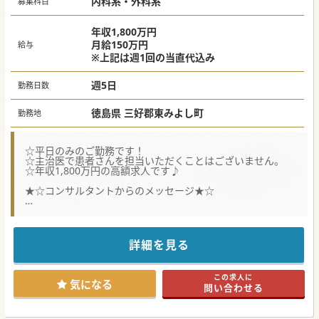
内科系・外科系
募集科目
年収1,800万円
月給150万円
給与
※上記は週1回の当直代込み
週5日
勤務日数
徳島県 三好郡東みよし町
勤務地
☆平日のみのご勤務です！
☆主治医で患者さんを担当いただくことはございません。
☆年収1,800万円の高額求人です♪
★☆コンサルタントからのメッセージ★☆
常勤医師が退職予定のため、募集されています。
当直は原則週1回ですが、無しのご相談も可能ですので
お気軽にお問い合わせください♪
詳細を見る
#秋入職可
この求人に
気になる
問い合わせる