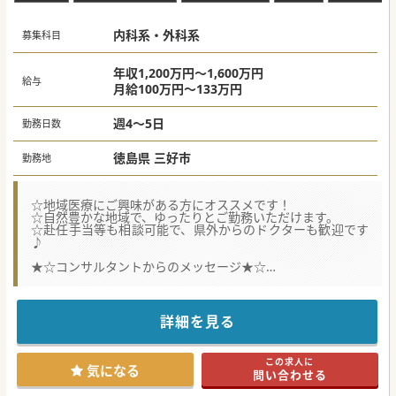
内科系・外科系
募集科目
年収1,200万円～1,600万円
給与
月給100万円～133万円
週4～5日
勤務日数
徳島県 三好市
勤務地
☆地域医療にご興味がある方にオススメです！
☆自然豊かな地域で、ゆったりとご勤務いただけます。
☆赴任手当等も相談可能で、県外からのドクターも歓迎です
♪
★☆コンサルタントからのメッセージ★☆
現在の所長（院長）が高齢のため、将来的に所長となってい
ただけるドクターを募集しております。
徳島県の中でも、住民の高齢化がすすでいる地域で、そのよ
うな地域の医療にご興味があるドクターですと大歓迎です。
詳細を見る
赴任手当も相談可能ですので、Uターン、Iターンをお考えの
方もぜひお問合せください♪
この求人に
#秋入職可
気になる
問い合わせる