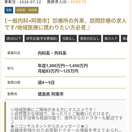
456918
更新日 :
2026-07-22
医師求人ID :
常勤
内科系・外科系
【一般内科×阿南市】診療所の外来、訪問診療の求人
です/地域医療に携わりたい方必見♪
週4日以下
研究支援(学会費補助)
当直なし
救急対応なし
紙カルテ
車通
内科系・外科系
募集科目
年収1,000万円～1,650万円
給与
月給83万円～125万円
週4～5日
勤務日数
徳島県 阿南市
勤務地
☆地域医療にご興味がある方にオススメです！
☆自然豊かな地域で、ゆったりとご勤務いただけます。
☆赴任手当等も相談可能で、県外からのドクターも歓迎です
♪
★☆コンサルタントからのメッセージ★☆
組織体制強化のため常勤ドクターの増員を考えておられま