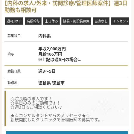
【内科の求人/外来・訪問診療/管理医師案件】週3日
勤務も相談可
週4日以下
高額給与
土日休み
院長・施設長募集
当直なし
インセンティ
内科系
募集科目
年収2,000万円
月給166万円
給与
※上記は週5日の場合
別途オンコール出動手当支給（20,000円/件）
週3～5日
勤務日数
徳島県 徳島市
勤務地
☆院長職の求人です！
☆平日のみのご勤務です！
☆週3日もご相談ください♪
★☆コンサルタントからのメッセージ★☆
新規開院したクリニックで管理医師の募集です。
施設への訪問診療がメインで、現状外来患者数は多くありま
せん。
週3日から勤務のご相談ができますので、お気軽にお問い合