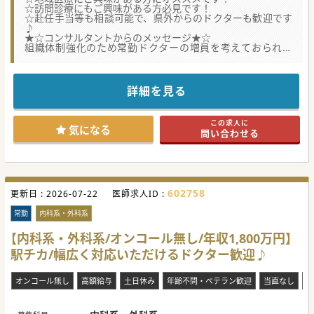
☆訪問診療にもご興味がある方必見です！
☆赴任手当等も相談可能で、県外からのドクターも歓迎です
♪
★☆コンサルタントからのメッセージ★☆
組織体制強化のため常勤ドクターの増員を考えておられま
す。
老健も併設されており、在宅医療についても力をいれておら
れる医療機関です♪
詳細を見る
#秋入職可
この求人に
気になる
問い合わせる
602758
更新日 :
2026-07-22
医師求人ID :
常勤
内科系・外科系
【内科系・外科系/オンコール無し/年収1,800万円】
駅チカ/幅広く対応いただけるドクター歓迎♪
オンコール無し
高額給与
土日休み
年齢不問・ベテラン歓迎
当直なし
救