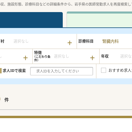
年収、施設形態、診療科目などの詳細条件から、岩手県の医師常勤求人を再度検索し
腎臓内科
町村
選択なし
診療科目
特徴
し
選択なし
年収
選択な
おすすめ求人
求人IDで検索
9
件