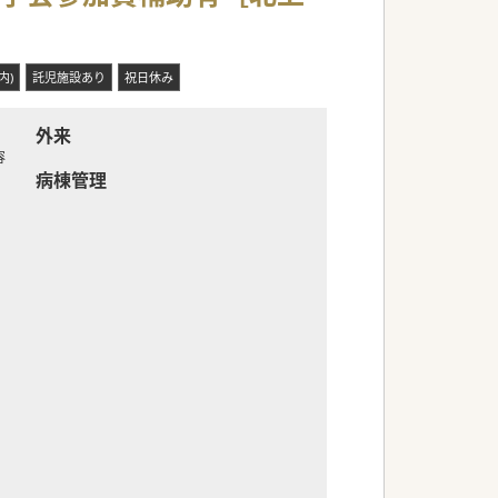
く、より専門性の高い話を聞くことが出来ま
内)
託児施設あり
祝日休み
外来
容
病棟管理