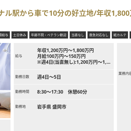
ル駅から車で10分の好立地/年収1,80
額給与
土日休み
年齢不問・ベテラン歓迎
当直なし
救急対応なし
紙カルテ
年収1,200万円～1,800万円
月給100万円～150万円
給与
※週4日(当直無し):1,200万円～1,50
0万円、週5日(当直無し):1,500万円
～1,800万円
業務内
週4日～5日
勤務日数
8:30～17:30 休憩60分
勤務時間
岩手県 盛岡市
勤務地