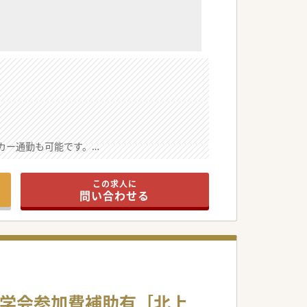
カー通勤も可能です。
とても穏やかで相談しやすい環境です。
えの先生におすすめの案件です。
この求人に
問い合わせる
で経営も安定しております。
方もご相談できます。
/学会参加費補助有［北上
加しやすいです！