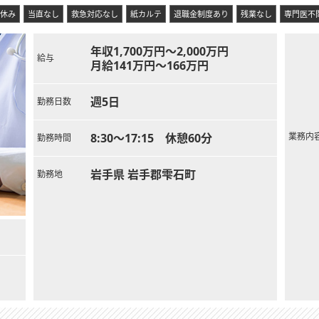
休み
当直なし
救急対応なし
紙カルテ
退職金制度あり
残業なし
専門医不
年収1,700万円～2,000万円
給与
月給141万円～166万円
週5日
勤務日数
8:30～17:15 休憩60分
業務内
勤務時間
岩手県 岩手郡雫石町
勤務地