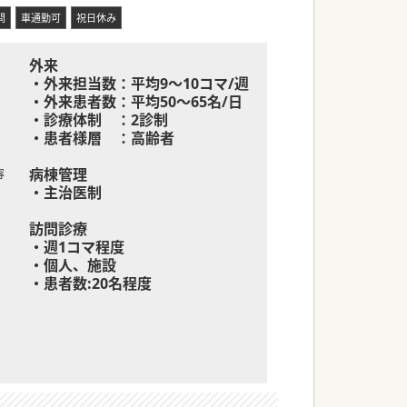
問
車通勤可
祝日休み
外来
・外来担当数：平均9～10コマ/週
・外来患者数：平均50～65名/日
・診療体制 ：2診制
・患者様層 ：高齢者
病棟管理
容
・主治医制
訪問診療
・週1コマ程度
・個人、施設
・患者数:20名程度