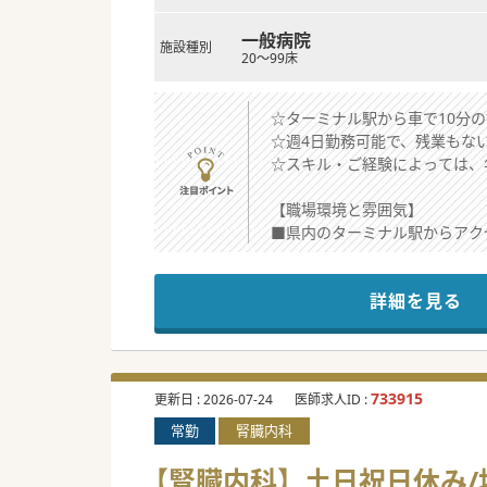
一般病院
施設種別
20～99床
☆ターミナル駅から車で10分
☆週4日勤務可能で、残業もな
☆スキル・ご経験によっては、年
【職場環境と雰囲気】
■県内のターミナル駅からアク
■院長を含め、常勤は3名体制(
■残業もなく、ゆったりめの勤
詳細を見る
【医療機関情報】
■東北エリアで病院、健診施設
■一般病床60床、介護療養病
■在宅診療のニーズが地域で高
733915
更新日 :
2026-07-24
医師求人ID :
常勤
腎臓内科
【働きやすさ】
■当直は近隣の大学からの応援
【腎臓内科】土日祝日休み/
■子育て中の医師は時短勤務が