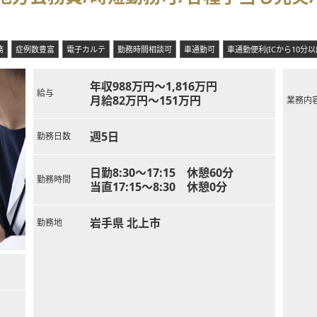
、それぞれの先生が専門的な領域を勉強されており一般診療だけではな
務
症例数豊富
電子カルテ
勤務時間相談可
車通勤可
車通勤便利(ICから10分以
年収988万円～1,816万円
給与
月給82万円～151万円
業務内
週5日
勤務日数
日勤8:30～17:15 休憩60分
勤務時間
当直17:15～8:30 休憩0分
岩手県 北上市
勤務地