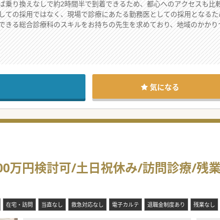
ば乗り換えなしで約2時間半で到着できるため、都心へのアクセスも比
しての採用ではなく、現場で診療にあたる勤務医としての採用となるた
できる総合診療科のスキルをお持ちの先生を求めており、地域のかかり
る19床を有する有床診療所であり、地域住民の健康を支える重要な拠点
料の社宅が用意されており、転居を伴う赴任であっても経済的な負担を
、スキー場などの観光資源が豊富にあり、豊かな自然の中で生活を送る
気になる
祝日が休みの週休2日制となっており、週末にしっかりとリフレッシュ
環境であるため、オンとオフのメリハリをつけやすく、プライベートな
当番が発生する場合もありますが、事前の相談により免除の調整も可能
後非常勤医師による対応へ切り替える計画が進んでおり、常勤医師の負
00万円検討可/土日祝休み/訪問診療/残
代女性）、および非常勤医師2名の体制で、協力し合いながら温かい医療
ケーションが可能かどうかが重視されており、スタッフ間の協調性を大
く紙カルテを使用しており、IT機器の操作に煩わされることなく従来の
在宅・訪問
当直なし
救急対応なし
電子カルテ
退職金制度あり
残業なし
、診療所の近くにある社宅をオンコール待機時に利用することも可能で