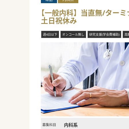
【一般内科】当直無/ターミナ
土日祝休み
週4日以下
オンコール無し
研究支援(学会費補助)
高
内科系
募集科目