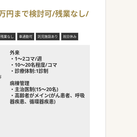
0万円まで検討可/残業なし/
残業なし
車通勤可
託児施設あり
祝日休み
外来
・1～2コマ/週
・10～20名程度/コマ
・診療体制:1診制
容
病棟管理
・主治医制(15～20名)
・高齢者がメイン(がん患者、呼吸
器疾患、循環器疾患)