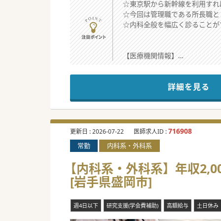
☆東京駅から新幹線を利用すれ
☆今回は管理職である所長職と
☆内科全般を幅広く診ることが
【医療機関情報】
■岩手県岩手郡雫石町に位置す
■福利厚生の一環として家賃無
詳細を見る
■近隣には小岩井農場や温泉地
【働きやすさ】
■基本的には土曜日・日曜日・
■原則として残業が発生しない
716908
更新日 :
2026-07-22
医師求人ID :
■月1回程度の土曜勤務や休日
常勤
内科系・外科系
■オンコール対応については今
【内科系・外科系】年収2,0
【職場環境と雰囲気】
[岩手県盛岡市]
■現在は所長と常勤医師（60
■採用において円滑なコミュニ
■診療体制は電子カルテではな
週4日以下
研究支援(学会費補助)
高額給与
土日休み
■当直室が完備されているほか