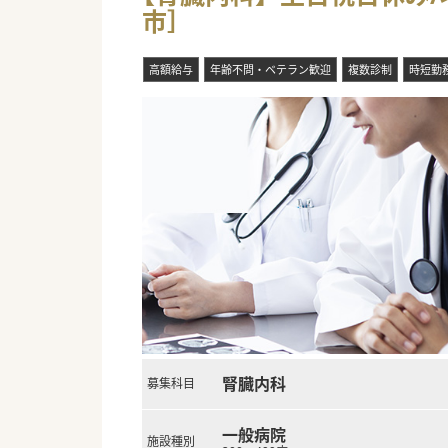
市］
■ベテラン医師が在籍しており
す。
高額給与
年齢不問・ベテラン歓迎
複数診制
時短勤
腎臓内科
募集科目
一般病院
施設種別