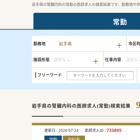
岩手県の腎臓内科の常勤の医師求人の検索結果です。勤務地や
常勤
岩手県
勤務地
市区
施設形態
選択なし
仕事内容
選択な
フリーワード
岩手県の腎臓内科の
医師求人(常勤)検索結果
733805
更新日 :
2026-07-24
医師求人ID :
常勤
内科系