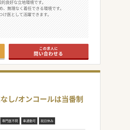
較的良好な立地環境です。
め、無理なく着任できる環境です。
つけ医として活躍できます。
として機能しています。
大幅に軽減できます。
この求人に
ことができる魅力的なエリアです。
問い合わせる
できる勤務体系です。
時間を大切にできます。
という柔軟な対応です。
担が軽減される見込みです。
業なし/オンコールは当番制
を提供している職場です。
切にする風土があります。
診療スタイルで業務が可能です。
専門医不問
車通勤可
祝日休み
あり、身体的負担に配慮されています。