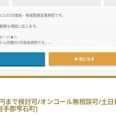
以上の2次救急・地域医療支援病院です。
。
短勤務も相談に応じます。
セージ★☆
テム完備の2次救急病院です。
完備、
も病気休暇、結婚休暇、介護休暇も整備されているので安心です。
中です。
気になる
い。
万円まで検討可/オンコール無相談可/土日
岩手郡雫石町]