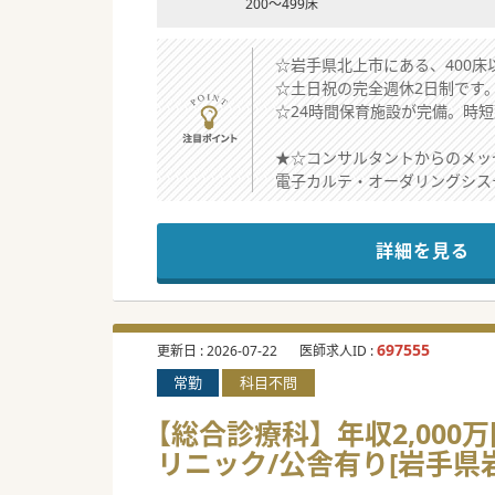
200～499床
☆岩手県北上市にある、400床
☆土日祝の完全週休2日制です
☆24時間保育施設が完備。時
★☆コンサルタントからのメッ
電子カルテ・オーダリングシス
住宅手当・赴任手当・通勤手当
休暇については有給休暇の他に
詳細を見る
ベテラン医師、女性医師も活躍
まずはお気軽にお問合せくださ
697555
更新日 :
2026-07-22
医師求人ID :
常勤
科目不問
【総合診療科】年収2,000
リニック/公舎有り[岩手県