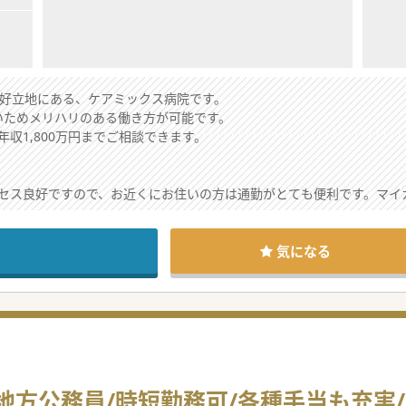
の好立地にある、ケアミックス病院です。
いためメリハリのある働き方が可能です。
収1,800万円までご相談できます。
セス良好ですので、お近くにお住いの方は通勤がとても便利です。マイ
院長60代半ば、50代1名、30代1名)で運営しております。院長先生は
務のためベテラン医師歓迎致します。定年後のセカンドキャリアをお考
気になる
、介護保険施設、専門学校等、幅広いく運営を展開するグループですの
床30床のケアミックス病院です。急性期病院の後方支援を担っています。
まっており、今後は在宅診療にも力を入れていく予定です。
がきているため、当直なしも可能です。ゆったり当直のため勤務希望の
地方公務員/時短勤務可/各種手当も充実
可能です！有給休暇も取得しやすい環境ですので、お子さんの行事も参