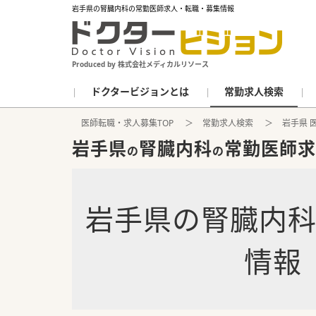
岩手県の腎臓内科の常勤医師求人・転職・募集情報
Produced by 株式会社メディカルリソース
ドクタービジョンとは
常勤求人検索
医師転職・求人募集TOP
常勤求人検索
岩手県 
岩手県
腎臓内科
常勤医師求
の
の
岩手県
の
腎臓内
情報