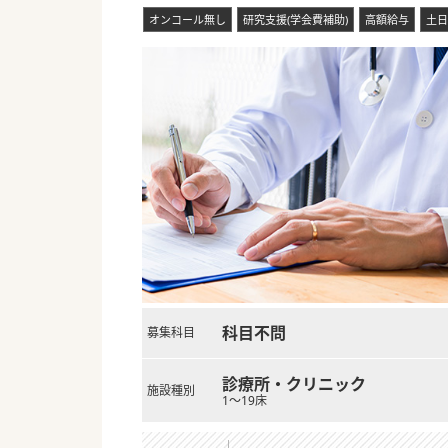
オンコール無し
研究支援(学会費補助)
高額給与
土日
科目不問
募集科目
診療所・クリニック
施設種別
1～19床