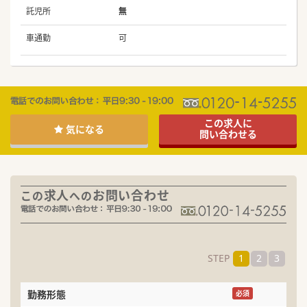
託児所
無
車通勤
可
この求人に
気になる
問い合わせる
求人
お問い合わせ
この
への
STEP
1
2
3
勤務形態
名
必須