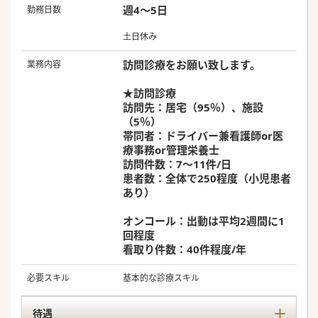
週4～5日
勤務日数
土日休み
訪問診療をお願い致します。
業務内容
★訪問診療
訪問先：居宅（95％）、施設
（5％）
帯同者：ドライバー兼看護師or医
療事務or管理栄養士
訪問件数：7～11件/日
患者数：全体で250程度（小児患者
あり）
オンコール：出動は平均2週間に1
回程度
看取り件数：40件程度/年
必要スキル
基本的な診療スキル
待遇