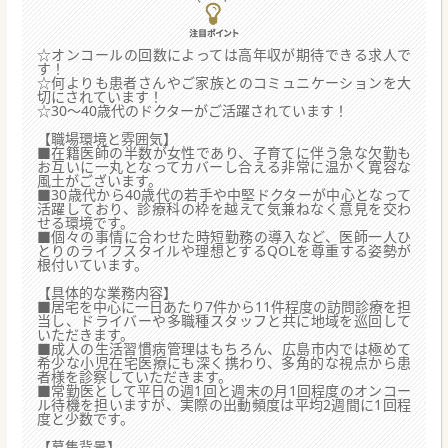
☆オンコールの回数によっては高年収が期待できる求人で
す！
☆何よりも患者さんやご家族とのコミュニケーションを大
切にされています！
☆30～40歳代のドクターがご活躍されています！
【職場環境と雰囲気】
■在籍医師の半数が女性であり、子育てに伴う急な欠勤も
お互いに一丸となってカバーし合える非常に温かく寛容な
風土がございます。
■30歳代から40歳代の若手や中堅ドクターが中心となって
活躍しており、診療科の枠を越えて気兼ねなく意見を交わ
せる環境です。
■個々の事情に合わせた時短勤務の導入など、医師一人ひ
とりのライフスタイルや理想とするQOLを尊重する姿勢が
根付いています。
【具体的な業務内容】
■居宅を中心に一日あたり7件から11件程度の訪問診療を担
当し、ドライバーや多職種スタッフと共に地域を巡回して
いただきます。
■成人の生活習慣病管理はもちろん、広島市内では極めて
希少な小児在宅医療にも深く携わり、多角的な視点から患
者様を診察していただきます。
■常勤医として平日の週1回と週末の月1回程度のオンコー
ル待機を担いますが、実際の出動頻度は平均2週間に1回程
度と少数です。
【募集背景】