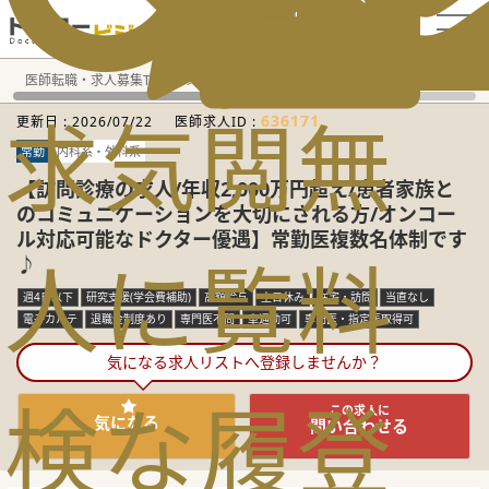
電話でのお問い合わせ：平日9:30-19:00
医師転職・求人募集TOP
常勤求人検索
広島県 医師求人
呼
求
気
閲
無
636171
更新日 :
2026/07/22
医師求人ID :
常勤
内科系・外科系
【訪問診療の求人/年収2,000万円超え/患者家族と
のコミュニケーションを大切にされる方/オンコー
ル対応可能なドクター優遇】常勤医複数名体制です
人
に
覧
料
♪
週4日以下
研究支援(学会費補助)
高額給与
土日休み
在宅・訪問
当直なし
電子カルテ
退職金制度あり
専門医不問
車通勤可
専門医・指定医取得可
気になる求人リストへ登録しませんか？
検
な
履
登
この求人に
気になる
問い合わせる