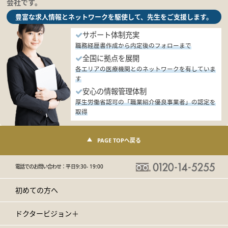
会社です。
豊富な求人情報とネットワークを駆使して、先生をご支援します。
サポート体制充実
職務経歴書作成から内定後のフォローまで
全国に拠点を展開
各エリアの医療機関とのネットワークを有していま
す
安心の情報管理体制
厚生労働省認可の「職業紹介優良事業者」の認定を
取得
PAGE TOPへ戻る
電話でのお問い合わせ：
平日9:30- 19:00
初めての方へ
ドクタービジョン＋