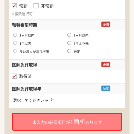
常勤
非常勤
ふ
※複数選択可
生
転職希望時期
必須
年
3ヶ月以内
6ヶ月以内
1年以内
1年より先
良い求人があり次第
未定
医師免許取得
必須
取得済
医師免許取得年
任意
年
1箇所
未入力の必須項目が
あります