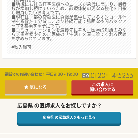
■地域における在宅医療へのニーズが急激に高まり、患者
数が増加し続けているため、診療体制の更なる強化を目指
し増員したいお考えです。
■現在は一部の常勤医に負担が集中しているオンコール体
制を複数名で分散し、より持続可能で強固な夜間バックア
ップを構築する予定です。
■コミュニケーションを最優先に考え、医学的知識のみな
らず患者様やそのご家族の「生活」を真に診てくれる医師
を求められています。
#秋入職可
この求人に
気になる
問い合わせる
広島県 の医師求人をお探しですか？
広島県 の常勤求人をもっと見る