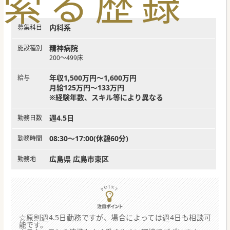
索
る
歴
録
内科系
募集科目
精神病院
施設種別
200～499床
年収1,500万円～1,600万円
給与
月給125万円～133万円
※経験年数、スキル等により異なる
週4.5日
勤務日数
08:30～17:00(休憩60分)
勤務時間
広島県 広島市東区
勤務地
☆原則週4.5日勤務ですが、場合によっては週4日も相談可
能です。