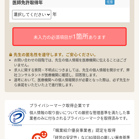
医師免許取得年
任意
年
1箇所
未入力の必須項目が
あります
先生の匿名性を遵守します。ご安心ください。
お問い合わせの段階では、先生の個人情報を医療機関に伝えることはござ
いません。
求人に関する質問・不明点につきましては、先生の個人情報を開示せず、弊
社コンサルタントが医療機関に確認し、回答致します。
選考において、医療機関への個人情報開示が必要となった際は、必ず先生か
ら承諾をいただいた上で進行致します。
プライバシーマーク取得企業です
個人情報の取り扱いについての厳密な管理基準を満たした事
業者のみに付与されるプライバシーマークを取得済みです。
「職業紹介優良事業者」認定を取得
「経営の安定性」など80項目の厳しい審査基準