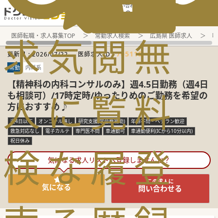
電話でのお問い合わせ：平日9:30-19:00
求
気
閲
無
医師転職・求人募集TOP
常勤求人検索
広島県 医師求人
呼
705115
更新日 :
2026/07/22
医師求人ID :
常勤
内科系
【精神科の内科コンサルのみ】週4.5日勤務（週4日
人
に
覧
料
も相談可）/17時定時/ゆったりめのご勤務を希望の
方におすすめ♪
週4日以下
オンコール無し
研究支援(学会費補助)
年齢不問・ベテラン歓迎
救急対応なし
電子カルテ
専門医不問
車通勤可
車通勤便利(ICから10分以内)
祝日休み
検
な
履
登
気になる求人リストへ登録しませんか？
この求人に
気になる
問い合わせる