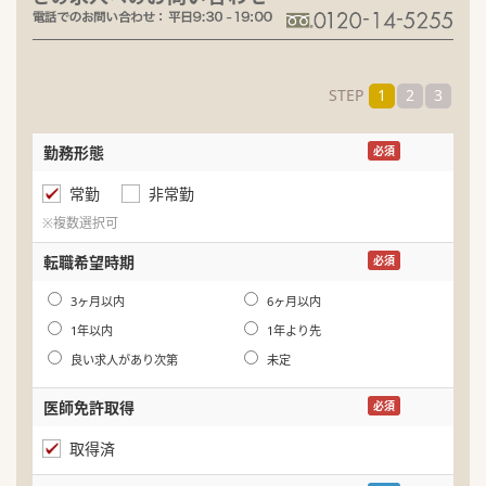
STEP
1
2
3
勤務形態
名
必須
常勤
非常勤
ふ
※複数選択可
生
転職希望時期
必須
年
3ヶ月以内
6ヶ月以内
1年以内
1年より先
良い求人があり次第
未定
医師免許取得
必須
取得済