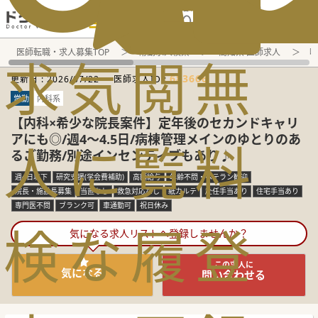
電話でのお問い合わせ：平日9:30-19:00
医師転職・求人募集TOP
常勤求人検索
高知県 医師求人
呼
求
気
閲
無
683666
更新日 :
2026/07/22
医師求人ID :
常勤
内科系
【内科×希少な院長案件】定年後のセカンドキャリ
アにも◎/週4～4.5日/病棟管理メインのゆとりのあ
人
に
覧
料
るご勤務/別途インセンティブもあり♪
週4日以下
研究支援(学会費補助)
高額給与
年齢不問・ベテラン歓迎
院長・施設長募集
当直なし
救急対応なし
紙カルテ
赴任手当あり
住宅手当あり
専門医不問
ブランク可
車通勤可
祝日休み
検
な
履
登
気になる求人リストへ登録しませんか？
この求人に
気になる
問い合わせる