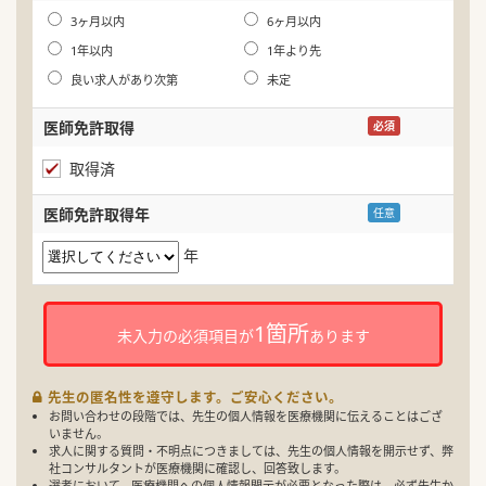
年
3ヶ月以内
6ヶ月以内
1年以内
1年より先
良い求人があり次第
未定
医師免許取得
必須
取得済
医師免許取得年
任意
年
1箇所
未入力の必須項目が
あります
先生の匿名性を遵守します。ご安心ください。
お問い合わせの段階では、先生の個人情報を医療機関に伝えることはござ
いません。
求人に関する質問・不明点につきましては、先生の個人情報を開示せず、弊
社コンサルタントが医療機関に確認し、回答致します。
選考において、医療機関への個人情報開示が必要となった際は、必ず先生か