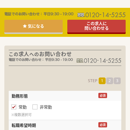
この求人に
気になる
問い合わせる
求人
お問い合わせ
この
への
STEP
1
2
3
勤務形態
名
必須
常勤
非常勤
ふ
※複数選択可
生
転職希望時期
必須