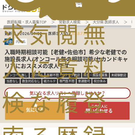
電話でのお問い合わせ：平日9:30-19:00
求
気
閲
無
医師転職・求人募集TOP
常勤求人検索
大分県 医師求人
呼
638733
更新日 :
2026/07/22
医師求人ID :
常勤
内科系
入職時期相談可能【老健×佐伯市】希少な老健での
人
に
覧
料
施設長求人/オンコール無の相談可能/セカンドキャ
リアにおススメの求人です
オンコール無し
土日休み
年齢不問・ベテラン歓迎
院長・施設長募集
未経験歓迎
当直なし
救急対応なし
紙カルテ
専門医不問
車通勤可
祝日休み
検
な
履
登
気になる求人リストへ登録しませんか？
この求人に
気になる
問い合わせる