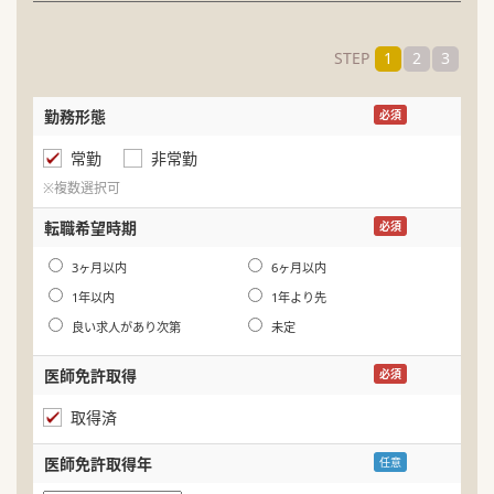
STEP
1
2
3
勤務形態
名
必須
常勤
非常勤
ふ
※複数選択可
生
転職希望時期
必須
年
3ヶ月以内
6ヶ月以内
1年以内
1年より先
良い求人があり次第
未定
医師免許取得
必須
取得済
医師免許取得年
任意