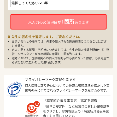
年
1箇所
未入力の必須項目が
あります
先生の匿名性を遵守します。ご安心ください。
お問い合わせの段階では、先生の個人情報を医療機関に伝えることはござ
いません。
求人に関する質問・不明点につきましては、先生の個人情報を開示せず、弊
社コンサルタントが医療機関に確認し、回答致します。
選考において、医療機関への個人情報開示が必要となった際は、必ず先生か
ら承諾をいただいた上で進行致します。
プライバシーマーク取得企業です
個人情報の取り扱いについての厳密な管理基準を満たした事
業者のみに付与されるプライバシーマークを取得済みです。
「職業紹介優良事業者」認定を取得
「経営の安定性」など80項目の厳しい審査基準
をクリアし、厚労省認定の「職業紹介優良事業
者」を取得しています。