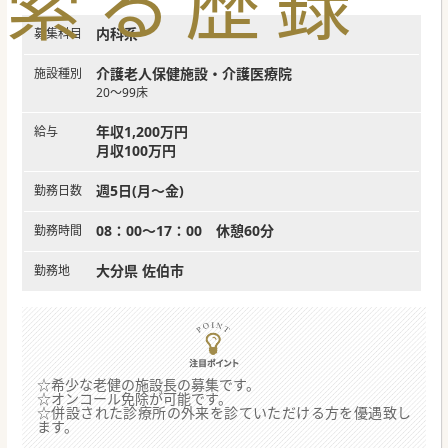
索
る
歴
録
内科系
募集科目
介護老人保健施設・介護医療院
施設種別
20～99床
年収1,200万円
給与
月収100万円
週5日(月～金)
勤務日数
08：00～17：00 休憩60分
勤務時間
大分県 佐伯市
勤務地
☆希少な老健の施設長の募集です。
☆オンコール免除が可能です。
☆併設された診療所の外来を診ていただける方を優遇致し
ます。