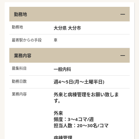
勤務地
勤務地
大分県 大分市
最寄駅からの手段
車
業務内容
募集科目
一般内科
週4～5日(月～土曜半日)
勤務日数
外来と病棟管理をお願い致しま
業務内容
す。
外来
頻度：3～4コマ/週
担当人数：20～30名/コマ
病棟管理