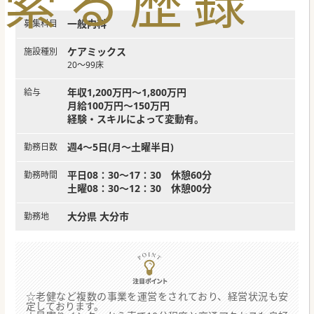
索
る
歴
録
一般内科
募集科目
ケアミックス
施設種別
20～99床
年収1,200万円～1,800万円
給与
月給100万円～150万円
経験・スキルによって変動有。
週4～5日(月～土曜半日)
勤務日数
平日08：30～17：30 休憩60分
勤務時間
土曜08：30～12：30 休憩00分
大分県 大分市
勤務地
☆老健など複数の事業を運営をされており、経営状況も安
定しております。