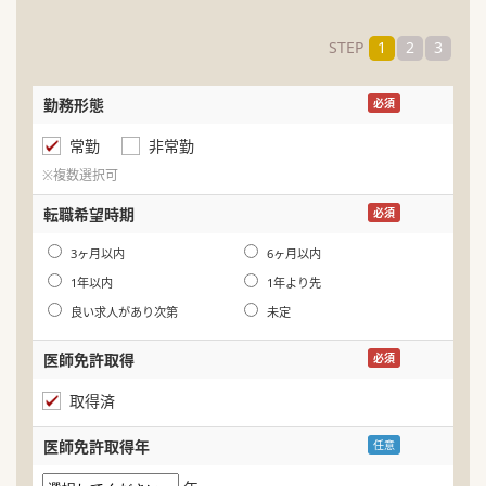
STEP
1
2
3
勤務形態
名
必須
常勤
非常勤
ふ
※複数選択可
生
転職希望時期
必須
年
3ヶ月以内
6ヶ月以内
1年以内
1年より先
良い求人があり次第
未定
医師免許取得
必須
取得済
医師免許取得年
任意