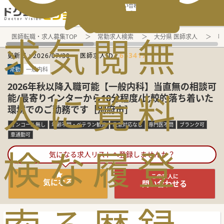
電話でのお問い合わせ：平日9:30-19:00
求
気
閲
無
医師転職・求人募集TOP
常勤求人検索
大分県 医師求人
呼
653417
更新日 :
2026/07/30
医師求人ID :
常勤
一般内科
2026年秋以降入職可能【一般内科】当直無の相談可
人
に
覧
料
能/最寄りインターから10分程度/比較的落ち着いた
環境でのご勤務です［別府市］
オンコール無し
年齢不問・ベテラン歓迎
救急対応なし
専門医不問
ブランク可
車通勤可
検
な
履
登
気になる求人リストへ登録しませんか？
この求人に
気になる
問い合わせる