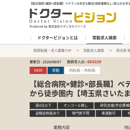
【総合病院×健診×部長職】ベテランの先生も歓迎/読影業務なし/安心の大手
Produced by 株式会社メディカルリソース
ドクタービジョンとは
常勤求人検索
医師転職・求人募集TOP
常勤求人検索
埼玉県 
604329
更新日 :
2026/08/07
医師求人ID :
NEW
常勤
内科系・外科系
【総合病院×健診×部長職】ベ
から徒歩圏内【埼玉県さいた
週4日以下
オンコール無し
研究支援(学会費補
退職金制度あり
専門医不問
車通勤可
業務内容
待