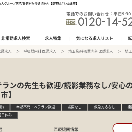
法人グループ病院/最寄駅から徒歩圏内【埼玉県さいたま市】
電話でのお問い合わせ：平日9:30 - 
非常勤求人検索
求人特集
気になる求人リスト
転
医師求人
呼吸器内科 医師求人
埼玉県/呼吸器内科 医師求人
埼玉
テランの先生も歓迎/読影業務なし/安心
ま市】
助)
年齢不問・ベテラン歓迎
当直なし
救急対応なし
複
祝日休み
遇
医療機関情報