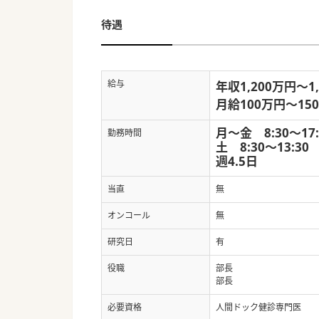
待遇
給与
年収1,200万円～1
月給100万円～15
月～金 8:30～17
勤務時間
土 8:30～13:3
週4.5日
当直
無
オンコール
無
研究日
有
役職
部長
部長
必要資格
人間ドック健診専門医