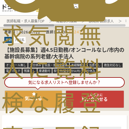
電話でのお問い合わせ：平日9:30-19:00
医師転職・求人募集TOP
常勤求人検索
静岡県 医師求人
呼
求
気
閲
無
502477
更新日 :
2026/07/22
医師求人ID :
常勤
内科系
【施設長募集】週4.5日勤務/オンコールなし/市内の
基幹病院の系列老健/大手法人
人
に
覧
料
オンコール無し
土日休み
院長・施設長募集
未経験歓迎
当直なし
救急対応なし
電子カルテ
残業なし
車通勤可
駅チカ(徒歩5分以内)
祝日休み
気になる求人リストへ登録しませんか？
検
な
履
登
この求人に
気になる
問い合わせる