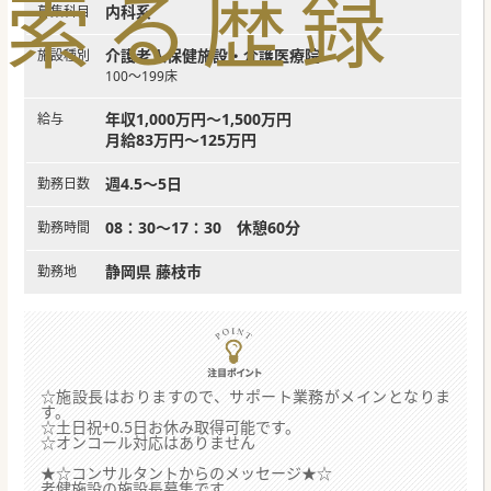
索
る
歴
録
内科系
募集科目
介護老人保健施設・介護医療院
施設種別
100～199床
年収1,000万円～1,500万円
給与
月給83万円～125万円
週4.5～5日
勤務日数
08：30～17：30 休憩60分
勤務時間
静岡県 藤枝市
勤務地
☆施設長はおりますので、サポート業務がメインとなりま
す。
☆土日祝+0.5日お休み取得可能です。
☆オンコール対応はありません
★☆コンサルタントからのメッセージ★☆
老健施設の施設長募集です。