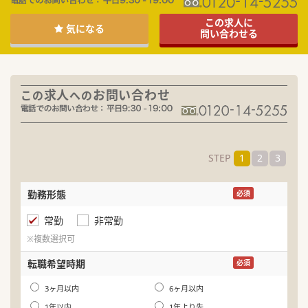
この求人に
気になる
問い合わせる
求人
お問い合わせ
この
への
STEP
1
2
3
勤務形態
名
必須
常勤
非常勤
ふ
※複数選択可
生
転職希望時期
必須
年
3ヶ月以内
6ヶ月以内
1年以内
1年より先