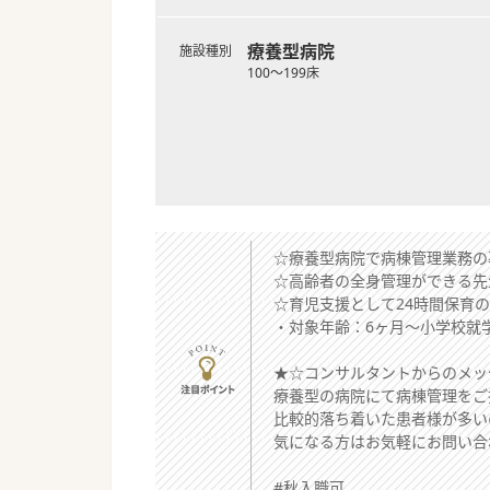
療養型病院
施設種別
100～199床
☆療養型病院で病棟管理業務の
☆高齢者の全身管理ができる先
☆育児支援として24時間保育
・対象年齢：6ヶ月～小学校就学
★☆コンサルタントからのメッ
療養型の病院にて病棟管理をご
比較的落ち着いた患者様が多い
気になる方はお気軽にお問い合
#秋入職可