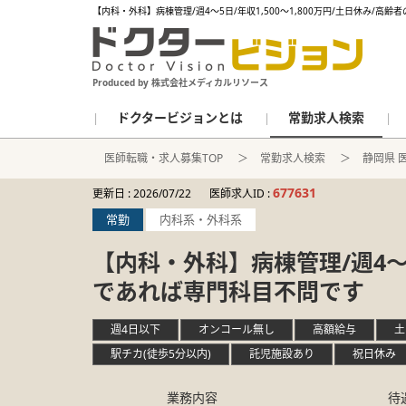
【内科・外科】病棟管理/週4～5日/年収1,500～1,800万円/土日休み/
Produced by 株式会社メディカルリソース
ドクタービジョンとは
常勤求人検索
医師転職・求人募集TOP
常勤求人検索
静岡県 
677631
更新日 :
2026/07/22
医師求人ID :
常勤
内科系・外科系
【内科・外科】病棟管理/週4～5
であれば専門科目不問です
週4日以下
オンコール無し
高額給与
土
駅チカ(徒歩5分以内)
託児施設あり
祝日休み
業務内容
待