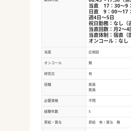
当直 17：30～9
日直 9：00～17
週4日～5日
祝日勤務：なし（
当直回数：月2～4
当直体制：宿直（
オンコール：なし
当直
応相談
オンコール
無
研究日
有
役職
医員
医員
必要資格
不問
経験年数
5
昇給・賞与
昇給 有・賞与 無