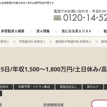
高齢者の全身管理が可能な先生であれば専門科目不問です
電話でのお問い合わせ：平日9:30 - 
非常勤求人検索
求人特集
気になる求人リスト
転
医師求人
呼吸器内科 医師求人
静岡県/呼吸器内科 医師求人
静岡
日/年収1,500～1,800万円/土日休
日休み
年齢不問・ベテラン歓迎
救急対応なし
紙カルテ
遇
医療機関情報