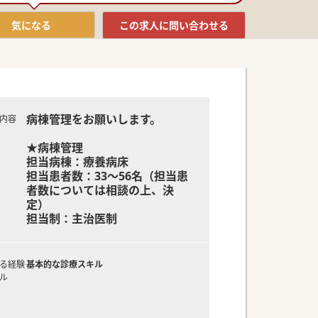
気になる
この求人に
問い合わせる
病棟管理をお願いします。
内容
★病棟管理
担当病棟：療養病床
担当患者数：33～56名（担当患
者数については相談の上、決
定）
担当制：主治医制
る経験
基本的な診療スキル
ル