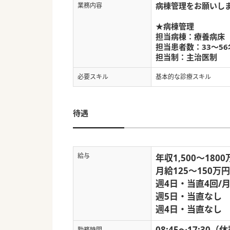
病棟管理をお願いし
業務内容
★病棟管理
担当病棟：療養病床
担当患者数：33～5
担当制：主治医制
必要スキル
基本的な診療スキル
待遇
給与
年収1,500～180
月給125～150万円
週4日・当直4回/月
週5日・当直なし 1
週4日・当直なし 1
08:45～17:30（
勤務時間