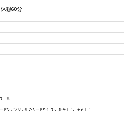
 休憩60分
賞与 無
Cカードやガソリン用のカードを付与)、赴任手当、住宅手当