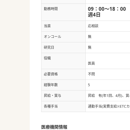
09：00～18：00
勤務時間
週4日
当直
応相談
オンコール
無
研究日
無
役職
医員
必要資格
不問
経験年数
5
昇給・賞与
昇給 有(年1回、4月)、
各種手当
通勤手当(実費支給※ET
医療機関情報