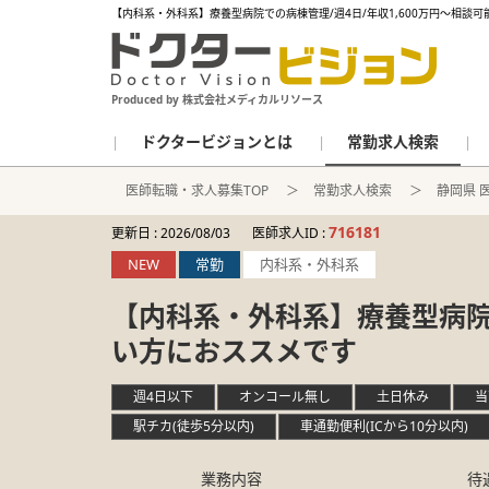
【内科系・外科系】療養型病院での病棟管理/週4日/年収1,600万円～相談
Produced by 株式会社メディカルリソース
ドクタービジョンとは
常勤求人検索
医師転職・求人募集TOP
常勤求人検索
静岡県 
716181
更新日 :
2026/08/03
医師求人ID :
NEW
常勤
内科系・外科系
【内科系・外科系】療養型病院で
い方におススメです
週4日以下
オンコール無し
土日休み
当
駅チカ(徒歩5分以内)
車通勤便利(ICから10分以内)
業務内容
待