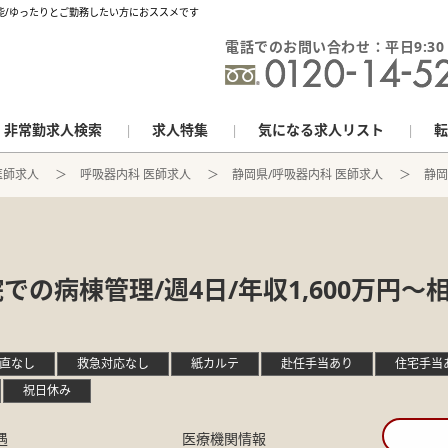
可能/ゆったりとご勤務したい方におススメです
電話でのお問い合わせ：平日9:30 - 
非常勤求人検索
求人特集
気になる求人リスト
転
医師求人
呼吸器内科 医師求人
静岡県/呼吸器内科 医師求人
静岡
の病棟管理/週4日/年収1,600万円～
直なし
救急対応なし
紙カルテ
赴任手当あり
住宅手当
祝日休み
遇
医療機関情報