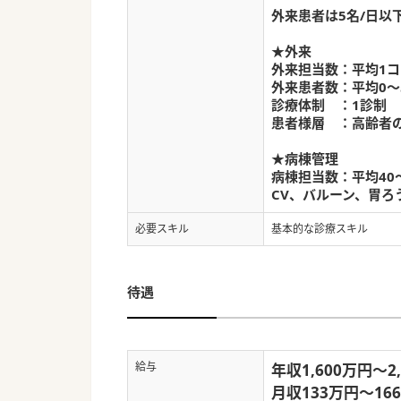
外来患者は5名/日以
★外来
外来担当数：平均1コ
外来患者数：平均0～
診療体制 ：1診制
患者様層 ：高齢者
★病棟管理
病棟担当数：平均40
CV、バルーン、胃ろ
必要スキル
基本的な診療スキル
待遇
給与
年収1,600万円～2
月収133万円～16