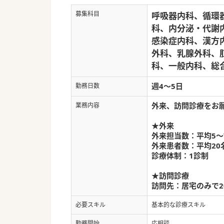
募集科目
呼吸器内科、循環
科、内分泌・代謝
感染症内科、漢方
外科、乳腺外科、
科、一般内科、総
週4～5日
勤務日数
外来、訪問診療をお
業務内容
★外来
外来担当数：平均5～
外来患者数：平均20
診療体制：1診制
★訪問診療
訪問先：居宅のみで2
必要スキル
基本的な診療スキル
勤務開始
応相談