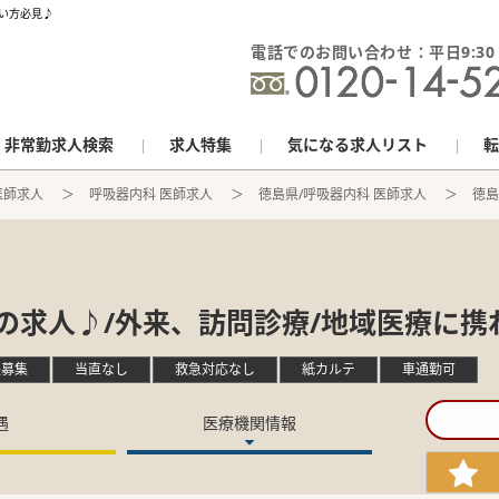
い方必見♪
電話でのお問い合わせ：平日9:30 - 
非常勤求人検索
求人特集
気になる求人リスト
転
医師求人
呼吸器内科 医師求人
徳島県/呼吸器内科 医師求人
徳島
の求人♪/外来、訪問診療/地域医療に携
長募集
当直なし
救急対応なし
紙カルテ
車通勤可
遇
医療機関情報