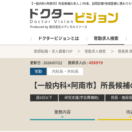
【一般内科×阿南市】所長候補の求人♪/外来、訪問診療/地域医療に携わりた
Produced by 株式会社メディカルリソース
ドクタービジョンとは
常勤求人検索
医師転職・求人募集TOP
常勤求人検索
徳島県 
456919
更新日 :
2026/07/22
医師求人ID :
常勤
内科系・外科系
【一般内科×阿南市】所長候補
週4日以下
研究支援(学会費補助)
院長・施設
業務内容
待