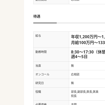
待遇
給与
年収1,200万円～1
月給100万円～13
8:30～17:30（休
勤務時間
週4～5日
当直
無
オンコール
応相談
研究日
無
役職
部長,副部長,医長,医員
院長
必要資格
不問