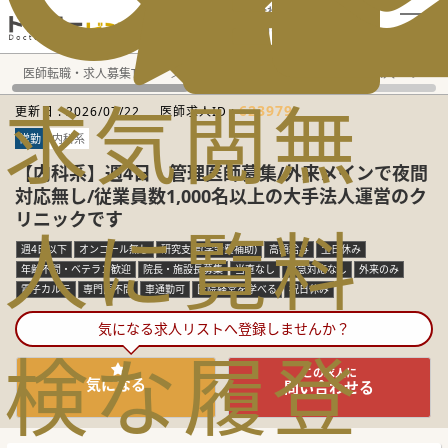
電話でのお問い合わせ：平日9:30-19:00
医師転職・求人募集TOP
常勤求人検索
愛知県 医師求人
呼
求
気
閲
無
623979
更新日 :
2026/07/22
医師求人ID :
常勤
内科系
【内科系】週4日・管理医師募集/外来メインで夜間
対応無し/従業員数1,000名以上の大手法人運営のク
リニックです
人
に
覧
料
週4日以下
オンコール無し
研究支援(学会費補助)
高額給与
土日休み
年齢不問・ベテラン歓迎
院長・施設長募集
当直なし
救急対応なし
外来のみ
電子カルテ
専門医不問
車通勤可
医院経営を学べる
祝日休み
気になる求人リストへ登録しませんか？
検
な
履
登
この求人に
気になる
問い合わせる