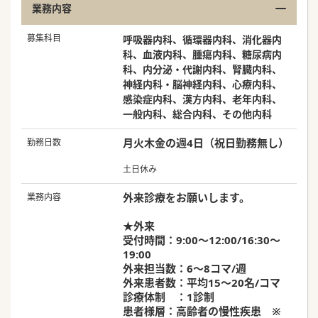
業務内容
募集科目
呼吸器内科、循環器内科、消化器内
科、血液内科、腫瘍内科、糖尿病内
科、内分泌・代謝内科、腎臓内科、
神経内科・脳神経内科、心療内科、
感染症内科、漢方内科、老年内科、
一般内科、総合内科、その他内科
月火木金の週4日（祝日勤務無し）
勤務日数
土日休み
外来診療をお願いします。
業務内容
★外来
受付時間：9:00～12:00/16:30～
19:00
外来担当数：6～8コマ/週
外来患者数：平均15～20名/コマ
診療体制 ：1診制
患者様層：高齢者の慢性疾患 ※