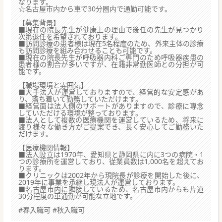
なります。
☆名古屋市内から車で30分圏内で通勤可能です。
【募集背景】
■現在の院長先生が健康上の理由で後任の先生が見つかり
次第退任を希望されております。
■訪問診療の患者様は現在5名程度のため、外来主体の診療
も訪問診療を組み合わせることも可能です。
■現在の院長先生が呼吸器内科ご専門のため呼吸器疾患の
患者様の割合が多いですが、在籍非常勤医師との分担が可
能です。
【職場環境と雰囲気】
■大手法人が運営しておりますので、経営的な安定感があ
り、落ち着いて勤務していただけます。
■経営面は法人側のサポートがありますので、診療に専念
していただける環境が整っております。
■法人として複数の医療機関を運営しているため、将来に
渡り様々な働き方がご提案でき、長く安心してご勤務いた
だけます。
【医療機関情報】
■法人設立は1970年、愛知県と静岡県に内に3つの病院・1
つの診療所を運営しており、従業員数は1,000名を超えてお
ります。
■クリニックは2002年から現院長が診療を開始した後に、
2019年に事業を承継し現法人が運営しております。
■名古屋市内に隣接しているため、名古屋市内からも片道
30分程度の車通勤が可能な立地です。
#春入職可 #秋入職可