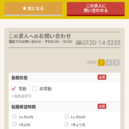
この求人に
気になる
問い合わせる
求人
お問い合わせ
この
への
STEP
1
2
3
勤務形態
名
必須
常勤
非常勤
ふ
※複数選択可
生
転職希望時期
必須
年
3ヶ月以内
6ヶ月以内
1年以内
1年より先