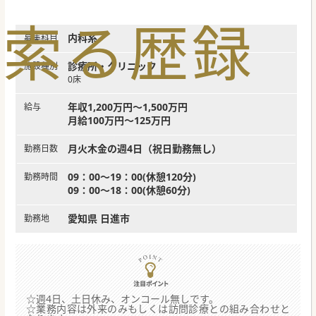
索
る
歴
録
内科系
募集科目
診療所・クリニック
施設種別
0床
年収1,200万円～1,500万円
給与
月給100万円～125万円
月火木金の週4日（祝日勤務無し）
勤務日数
09：00～19：00(休憩120分)
勤務時間
09：00～18：00(休憩60分)
愛知県 日進市
勤務地
☆週4日、土日休み、オンコール無しです。
☆業務内容は外来のみもしくは訪問診療との組み合わせと