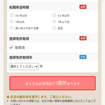
生
転職希望時期
必須
年
3ヶ月以内
6ヶ月以内
1年以内
1年より先
良い求人があり次第
未定
医師免許取得
必須
取得済
医師免許取得年
任意
年
1箇所
未入力の必須項目が
あります
先生の匿名性を遵守します。ご安心ください。
お問い合わせの段階では、先生の個人情報を医療機関に伝えることはござ
いません。