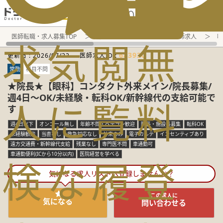
電話でのお問い合わせ：平日9:30-19:00
医師転職・求人募集TOP
常勤求人検索
愛知県 医師求人
呼
求
気
閲
無
683930
更新日 :
2026/07/22
医師求人ID :
常勤
科目不問
★院長★【眼科】コンタクト外来メイン/院長募集/
週4日～OK/未経験・転科OK/新幹線代の支給可能で
人
に
覧
料
す
週4日以下
オンコール無し
年齢不問・ベテラン歓迎
院長・施設長募集
転科OK
未経験歓迎
当直なし
救急対応なし
外来のみ
電子カルテ
インセンティブあり
遠方交通費・新幹線代支給
残業なし
専門医不問
車通勤可
車通勤便利(ICから10分以内)
医院経営を学べる
検
な
履
登
気になる求人リストへ登録しませんか？
この求人に
気になる
問い合わせる