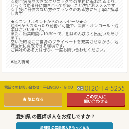
☆総合病院や大きなクリニックでの業務に追われるより、
じっくり患者様に向き合って診療したい方におススメです
☆手技に自信のない方やブランクのある方にも丁寧に指導
します
★☆コンサルタントからのメッセージ★☆
週4日からのゆったり勤務が可能で、当直・オンコール・残
業はございません。
また、始業時間は10:30～で、朝はのんびりと出勤いただけ
ます。
空いた時間にご自身のプライベートを充実させながら、地
域医療に貢献できる環境です。
ご興味のある方はぜひ、一度お問い合わせください。
#秋入職可
この求人に
気になる
問い合わせる
愛知県 の医師求人をお探しですか？
愛知県 の常勤求人をもっと見る