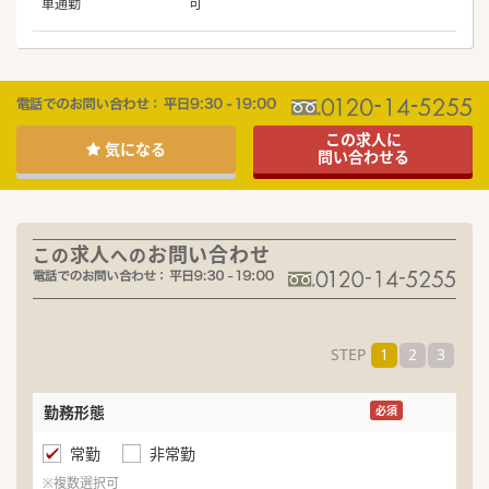
車通勤
可
この求人に
気になる
問い合わせる
求人
お問い合わせ
この
への
STEP
1
2
3
勤務形態
名
必須
常勤
非常勤
ふ
※複数選択可