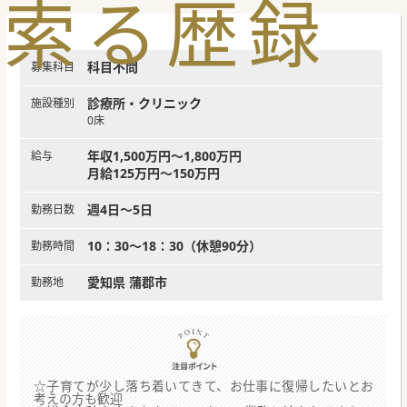
索
る
歴
録
科目不問
募集科目
診療所・クリニック
施設種別
0床
年収1,500万円～1,800万円
給与
月給125万円～150万円
週4日～5日
勤務日数
10：30～18：30（休憩90分）
勤務時間
愛知県 蒲郡市
勤務地
☆子育てが少し落ち着いてきて、お仕事に復帰したいとお
考えの方も歓迎