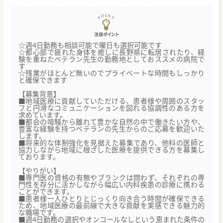
☆週4日勤務も相談可能で曜日も選択可能です
☆都心部で疲れた身体を癒しに長野県に転居されたり、経
験を重ねたベテラン先生の勤務地としておススメの病院で
す
☆残業がほとんど無いのでプライベートな時間もしっかり
と確保できます
【募集背景】
■地域医療に貢献していただける、患者様や周囲のスタッ
フと円滑なコミュニケーションを図れる協調性のある方を
求めています。
■都会の喧騒から離れて豊かな自然の中で働きたい方や、
豊富な経験を持つベテランの先生からのご応募を歓迎いた
します。
■将来的な体制強化を見据えた募集であり、他科の医師と
協力しながら地域に根ざした医療を提供できる方を募集し
ております。
【やりがい】
■専門医の資格の有無やブランクは問わず、それぞれの専
門性を存分に活かしながら幅広い内科疾患の診療に携わる
ことができます。
■患者様一人ひとりとじっくり向き合う時間が確保できる
ため、地域医療の最前線で大きな貢献を実感できる魅力的
な職場です。
■週4日勤務の選択やオンコールなしという恵まれた条件の