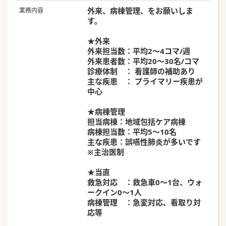
外来、病棟管理、をお願いしま
業務内容
す。
★外来
外来担当数：平均2～4コマ/週
外来患者数：平均20～30名/コマ
診療体制 ： 看護師の補助あり
主な疾患 ： プライマリー疾患が
中心
★病棟管理
担当病棟：地域包括ケア病棟
病棟担当数：平均5～10名
主な疾患：誤嚥性肺炎が多いです
※主治医制
★当直
救急対応 ：救急車0～1台、ウォ
ークイン0～1人
病棟管理 ：急変対応、看取り対
応等