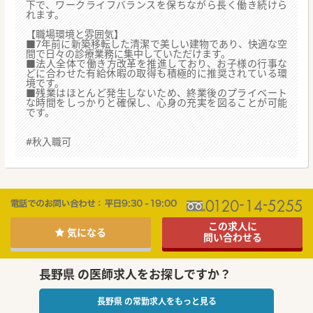
下で、ワークライフバランスを保ちながら長く働き続けら
れます。
【職場環境と雰囲気】
■7年前に新築移転した清潔で美しい建物であり、快適な空
間で日々の診療業務に集中していただけます。
■法人全体で働き方改革を推進しており、お子様の行事な
どに合わせた有給休暇の取得も積極的に推奨されている環
境です。
■残業はほとんど発生しないため、終業後のプライベート
な時間をしっかりと確保し、心身の充実を図ることが可能
です。
#秋入職可
この求人に
気になる
問い合わせる
長野県 の医師求人をお探しですか？
長野県 の常勤求人をもっと見る