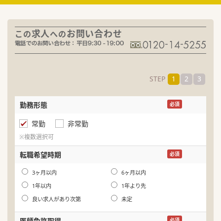
求人
お問い合わせ
この
への
STEP
1
2
3
勤務形態
名
必須
常勤
非常勤
ふ
※複数選択可
生
転職希望時期
必須
年
3ヶ月以内
6ヶ月以内
1年以内
1年より先
良い求人があり次第
未定
医師免許取得
必須