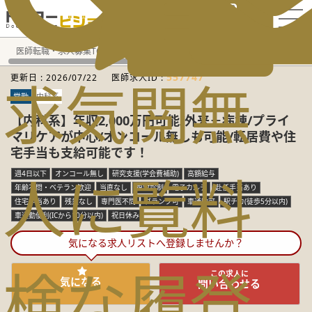
電話でのお問い合わせ：平日9:30-19:00
医師転職・求人募集TOP
常勤求人検索
長野県 医師求人
呼
557747
更新日 :
2026/07/22
医師求人ID :
求
気
閲
無
常勤
内科系
【内科系】年収2,000万円可能/外来＋病棟/プライ
マリケアが中心/オンコール無しも可能/転居費や住
宅手当も支給可能です！
人
に
覧
料
週4日以下
オンコール無し
研究支援(学会費補助)
高額給与
年齢不問・ベテラン歓迎
当直なし
複数診制
電子カルテ
赴任手当あり
住宅手当あり
残業なし
専門医不問
ブランク可
車通勤可
駅チカ(徒歩5分以内)
車通勤便利(ICから10分以内)
祝日休み
気になる求人リストへ登録しませんか？
検
な
履
登
この求人に
気になる
問い合わせる