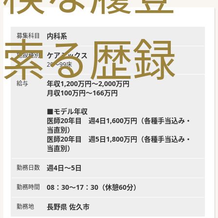
索
る
歴
録
内科系
募集科目
ケアミックス
施設種別
20～99床
年収1,200万円～2,000万円
給与
月収100万円～166万円
■モデル年収
医師20年目 週4日1,600万円（各種手当込み・
当直別）
医師20年目 週5日1,800万円（各種手当込み・
当直別）
週4日～5日
勤務日数
08：30～17：30（休憩60分）
勤務時間
長野県 佐久市
勤務地