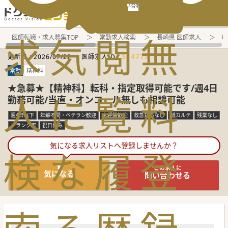
電話でのお問い合わせ：平日9:30-19:00
求
気
閲
無
医師転職・求人募集TOP
常勤求人検索
長崎県 医師求人
呼
514773
更新日 :
2026/07/22
医師求人ID :
常勤
精神科
★急募★【精神科】転科・指定取得可能です/週4日
人
に
覧
料
勤務可能/当直・オンコール無しも相談可能
週4日以下
年齢不問・ベテラン歓迎
未経験歓迎
救急対応なし
紙カルテ
残業なし
ブランク可
祝日休み
気になる求人リストへ登録しませんか？
検
な
履
登
この求人に
気になる
問い合わせる