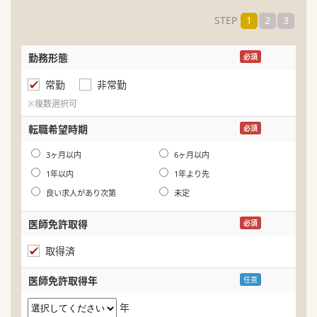
STEP
1
2
3
勤務形態
名
必須
常勤
非常勤
ふ
※複数選択可
生
転職希望時期
必須
年
3ヶ月以内
6ヶ月以内
1年以内
1年より先
良い求人があり次第
未定
医師免許取得
必須
取得済
医師免許取得年
任意
年