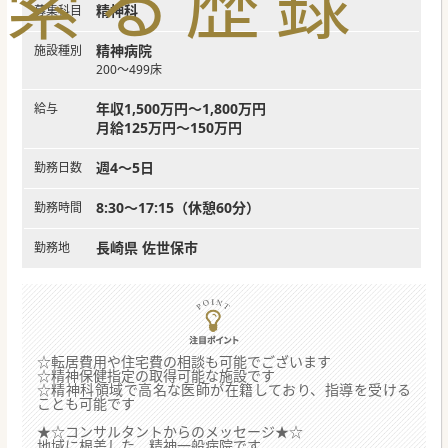
索
る
歴
録
精神科
募集科目
精神病院
施設種別
200～499床
年収1,500万円～1,800万円
給与
月給125万円～150万円
週4～5日
勤務日数
8:30～17:15（休憩60分）
勤務時間
長崎県 佐世保市
勤務地
☆転居費用や住宅費の相談も可能でございます
☆精神保健指定の取得可能な施設です
☆精神科領域で高名な医師が在籍しており、指導を受ける
ことも可能です
★☆コンサルタントからのメッセージ★☆
地域に根差した、精神一般病院です。