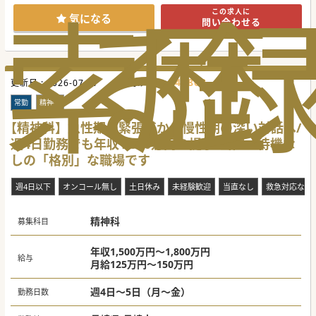
索
る
歴
この求人に
【職場環境と雰囲気】
気になる
問い合わせる
■多様性を尊重する文化が根付いており、仕事と家庭の両立
など理想のワークライフバランスを実現可能です。
■敷地内には保育所を完備しており、子育て中の医師も安心
して業務に集中できる温かい環境が整っています。
■内科全体で協力し合う体制があるため、1人体制の診療科
であっても夜間や週末の呼び出しは基本的にありません。
548862
更新日 :
2026-07-27
医師求人ID :
【具体的な医療機関情報】
■急性期から在宅医療までを切れ目なく支援する地域包括支
常勤
精神科
援病院として、地域住民に温かい医療を提供しています。
■充実した各種手当や退職金制度、学会費補助などの研究支
【精神科】急性期の緊張感から慢性期の深い対話へ/
援制度が整備され、福利厚生が大変充実した環境です。
週4日勤務でも年収1,500万円の提示/当直・待機な
■最寄り駅から徒歩5分以内という好立地にありながら車で
の通勤も可能で、電子カルテや最新機器も備わっています。
しの「格別」な職場です
#年度内入職可 #秋入職可
週4日以下
オンコール無し
土日休み
未経験歓迎
当直なし
救急対応なし
精神科
募集科目
年収1,500万円～1,800万円
給与
月給125万円～150万円
週4日～5日（月～金）
勤務日数