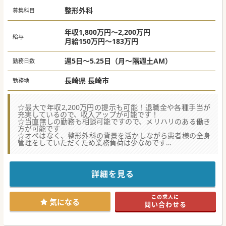
整形外科
募集科目
年収1,800万円～2,200万円
給与
月給150万円～183万円
週5日～5.25日（月～隔週土AM）
勤務日数
長崎県 長崎市
勤務地
☆最大で年収2,200万円の提示も可能！退職金や各種手当が
充実しているので、収入アップが可能です！
☆当直無しの勤務も相談可能ですので、メリハリのある働き
方が可能です
☆オペはなく、整形外科の背景を活かしながら患者様の全身
管理をしていただくため業務負荷は少なめです
★☆コンサルタントからのメッセージ★☆
長崎市にある急性期から慢性期や予防・在宅医療分野にも取
り組んでいる病院です。
詳細を見る
長崎駅からより車で約20分程度のところにあり、長崎市方面
は勿論、諫早市方面からもアクセスしやすい立地です。
院長先生は優しく気さくな先生で、おのずと院内の雰囲気は
この求人に
明るく人間関係も良いため働きやすい環境と思います。
気になる
問い合わせる
少しでもご興味がございましたら、お気軽にお問合せくださ
い。