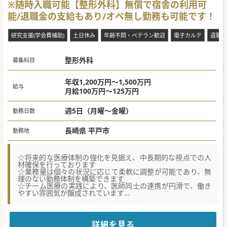
※随時入職可能【整形外科】無償で宿舎の利用可
能/退職金の支給もあり/オペ無し勤務も可能です！
研究支援(学会費補助)
土日休み
年齢不問・ベテラン歓迎
電子カルテ
退職金
整形外科
募集科目
年収1,200万円～1,500万円
給与
月給100万円～125万円
週5日（月曜～金曜）
勤務日数
長崎県 平戸市
勤務地
☆将来的な医療体制の強化を見据え、中長期的な視点での人
材確保を行っております
☆業務量は個々の状況に応じて柔軟に調整が可能であり、無
理のない勤務体制を構築できます
☆チーム医療の実践により、医師同士の連携が円滑で、働き
やすい雰囲気が醸成されています
★☆コンサルタントからのメッセージ★☆
地域の医療機関との連携を重視し、シームレスな医療提供体
制の構築に努めている医療機関です。
詳細を見る