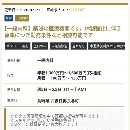
■外来は内科と整形外科が中心で、病棟では高齢者の消化器
や呼吸器疾患の方が主にご入院されています。
619747
更新日 :
■救急車の受け入れは、月単位で平均7件程度と比較的落ち
2026-07-27
医師求人ID :
着いた救急体制を維持しています。
常勤
一般内科
【やりがい】
■オンコール対応は原則なく、土日祝休みの相談も可能です
【一般内科】築浅の医療機関です。体制強化に伴う
ので、仕事と私生活の調和が図れます。
募集につき勤務条件など相談可能です
■地域に密着し、急性期から在宅復帰まで一貫して患者様の
経過を見守ることができます。
■一般内科診療を担いながらも、ご自身の専門領域を存分に
オンコール無し
土日休み
未経験歓迎
当直なし
車通勤便利(ICから10分以内
活かした外来診療が可能です。
#年度内入職可 #秋入職可
一般内科
募集科目
年収1,300万円～1,600万円(応相談)
給与
月収 108万円～ 133万円
週5日～5.5日（月～土AM）
勤務日数
長崎県 西彼杵郡長与町
勤務地
☆充実の設備環境の中で医療の提供が可能です！
☆スキルアップしたい若手Dr歓迎！
☆Uターン就職希望Drも大歓迎です！