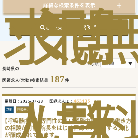
求
気
閲
詳細な検索条件を表示
この条件で検索する
並び順
長崎県の
187
医師求人(常勤)検索結果
件
人
に
覧
463135
更新日 :
2026-07-28
医師求人ID :
常勤
呼吸器内科
【呼吸器内科】専門性の高い業務内容/柔軟な働き方
の相談が可能/院長をはじめ医師を大切にする文化
が醸成されています