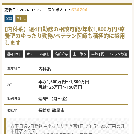
636706
更新日 :
2026-07-22
医師求人ID :
常勤
内科系
【内科系】週4日勤務の相談可能/年収1,800万円/療
養型のゆったり勤務/ベテラン医師も積極的に採用
します
週4日以下
オンコール無し
高額給与
土日休み
年齢不問・ベテラン歓迎
内科系
募集科目
年収1,500万円～1,800万円
給与
月給125万円～150万円
週5日（月～金）
勤務日数
長崎県 諫早市
勤務地
☆平日週5日勤務＋ゆったり当直週1日で年収1,800万円の好
条件求人です