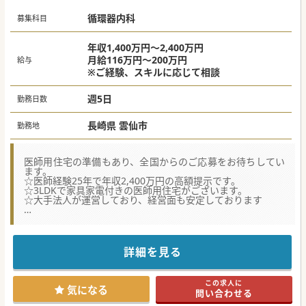
で静かな環境の中で集中して業務に励めます。
循環器内科
募集科目
#秋入職可
年収1,400万円～2,400万円
月給116万円～200万円
給与
※ご経験、スキルに応じて相談
週5日
勤務日数
長崎県 雲仙市
勤務地
医師用住宅の準備もあり、全国からのご応募をお待ちしてい
ます。
☆医師経験25年で年収2,400万円の高額提示です。
☆3LDKで家具家電付きの医師用住宅がございます。
☆大手法人が運営しており、経営面も安定しております
★☆コンサルタントからのメッセージ★☆
県内では屈指の好条件求人です。
医療ニーズも低くなく、一方で地域の医師数も決して充実し
ているわけではありませんので、地域医療に貢献をしたいと
詳細を見る
いう想いをお持ちの先生にはうってつけの環境かと思いま
す。
また、運営法人の安定性はもちろん、コンプライアンス遵守
この求人に
の意識も高いため、長く安心して勤続できるかと思います。
気になる
問い合わせる
少しでも興味がございましたら、お気軽にお問合せくださ
い。