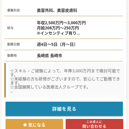
美容外科、美容皮膚科
募集科目
年収2,500万円～3,000万円
月給208万円～250万円
給与
※インセンティブ有り
【想定年収2500万円の条件】
週4日～5日（月～日）
勤務日数
以下の条件を満たした場合は年収2500万円～
・常勤／週5日 ・8時間勤務 ・固定休希望
長崎県 長崎市
勤務地
なし
・宿泊出張可能 ・顔出し可能
☆スキル・ご経験によって、年俸3,000万円まで検討可能で
す。
☆未経験の方も研修がございますので、安心してご勤務でき
ます。
☆全国展開している医療法人グループです。
■未経験の方、初期研修終わりの方でも選考可能です。新し
い分野、治療にチャレンジしたい方を積極的に採用していま
す。
■美容系クリニックとしては珍しく、19時終了なのも嬉しい
詳細を見る
ポイントです。公私ともに充実できる職場環境です。
■スキル・症例数が多くなればご年収に反映されますので、
インセンティブも含み5,000万円以上も実現可能な美容クリ
この求人に
ニックです。
気になる
問い合わせる