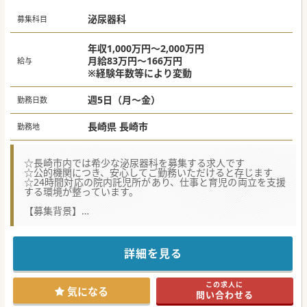
泌尿器科
募集科目
年収1,000万円～2,000万円
月給83万円～166万円
給与
※経験年数等により変動
週5日（月～金）
勤務日数
長崎県 長崎市
勤務地
☆長崎市内では希少な泌尿器科を募集する求人です
☆公的機関につき、安心してご勤務いただけると存じます
☆24時間対応の院内託児所があり、仕事と育児の両立を支援
する環境が整っています。
【募集背景】
■新病院開院以降、受診者数が増加傾向にあり、医療スタッ
フの充実が求められています。
■現在は非常勤体制ですが診療機能の拡充に力を入れてお
り、核となっていただける常勤医師を募集しています。
詳細を見る
■経験豊富なベテランの先生はもちろん、これから経験を積
んでいきたい若手の先生も歓迎しています。
この求人に
【具体的な医療機関情報】
気になる
問い合わせる
■1911年から医療・保健・福祉を総合的に提供する日本最大
の社会福祉法人の一員です。