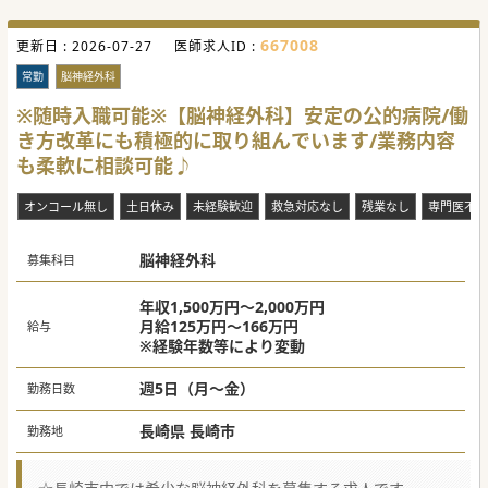
667008
更新日 :
2026-07-27
医師求人ID :
常勤
脳神経外科
※随時入職可能※【脳神経外科】安定の公的病院/働
き方改革にも積極的に取り組んでいます/業務内容
も柔軟に相談可能♪
オンコール無し
土日休み
未経験歓迎
救急対応なし
残業なし
専門医不問
脳神経外科
募集科目
年収1,500万円～2,000万円
月給125万円～166万円
給与
※経験年数等により変動
週5日（月～金）
勤務日数
長崎県 長崎市
勤務地