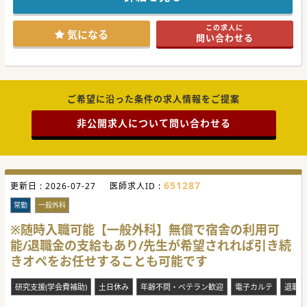
豊富な経験やスキルを持つ医師の参画により、診療の質の向
上を目指しております。
ご年齢等よりも、先生方の就業意欲を重視しておりますの
この求人に
で、お力をお貸しいただける先生は、
気になる
問い合わせる
お気軽にお問合せください。
ご希望に沿った条件の求人情報をご提案
非公開求人について問い合わせる
651287
更新日 :
2026-07-27
医師求人ID :
常勤
一般外科
※随時入職可能【一般外科】無償で宿舎の利用可
能/退職金の支給もあり/先生が希望されれば引き続
きオペをお任せすることも可能です
研究支援(学会費補助)
土日休み
年齢不問・ベテラン歓迎
電子カルテ
退職金