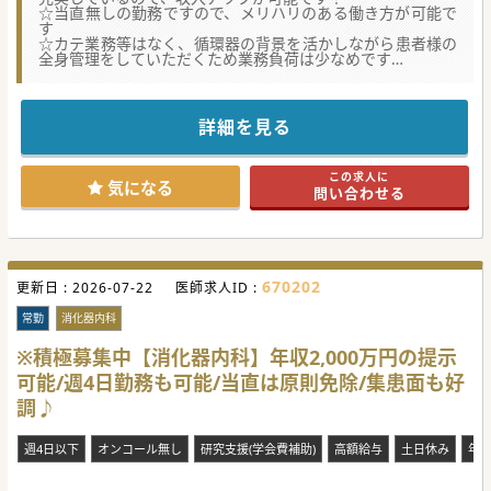
☆当直無しの勤務ですので、メリハリのある働き方が可能で
す
☆カテ業務等はなく、循環器の背景を活かしながら患者様の
全身管理をしていただくため業務負荷は少なめです
★☆コンサルタントからのメッセージ★☆
長崎市にある急性期から慢性期や予防・在宅医療分野にも取
り組んでいる病院です。
詳細を見る
長崎駅からより車で約20分程度のところにあり、長崎市方面
は勿論、諫早市方面からもアクセスしやすい立地です。
院長先生は優しく気さくな先生で、おのずと院内の雰囲気は
この求人に
明るく人間関係も良いため働きやすい環境と思います。
気になる
問い合わせる
少しでもご興味がございましたら、お気軽にお問合せくださ
い。
#秋入職可
670202
更新日 :
2026-07-22
医師求人ID :
常勤
消化器内科
※積極募集中【消化器内科】年収2,000万円の提示
可能/週4日勤務も可能/当直は原則免除/集患面も好
調♪
週4日以下
オンコール無し
研究支援(学会費補助)
高額給与
土日休み
年