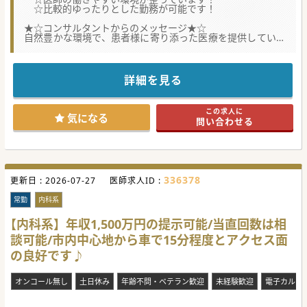
☆比較的ゆったりとした勤務が可能です！
★☆コンサルタントからのメッセージ★☆
自然豊かな環境で、患者様に寄り添った医療を提供していま
す！
勤務条件等ご相談に応じます！
まずはご相談ください！
詳細を見る
#秋入職可
この求人に
気になる
問い合わせる
336378
更新日 :
2026-07-27
医師求人ID :
常勤
内科系
【内科系】年収1,500万円の提示可能/当直回数は相
談可能/市内中心地から車で15分程度とアクセス面
の良好です♪
オンコール無し
土日休み
年齢不問・ベテラン歓迎
未経験歓迎
電子カルテ