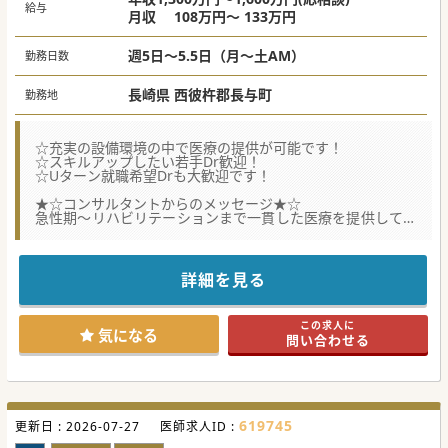
給与
月収 108万円～ 133万円
週5日～5.5日（月～土AM）
勤務日数
長崎県 西彼杵郡長与町
勤務地
☆充実の設備環境の中で医療の提供が可能です！
☆スキルアップしたい若手Dr歓迎！
☆Uターン就職希望Drも大歓迎です！
★☆コンサルタントからのメッセージ★☆
急性期～リハビリテーションまで一貫した医療を提供してお
ります！
長崎県北部に位置し、アクセス面も良好です！
ご勤務条件等ご相談に応じますのでまずはご相談ください！
詳細を見る
#秋入職可
この求人に
気になる
問い合わせる
619745
更新日 :
2026-07-27
医師求人ID :