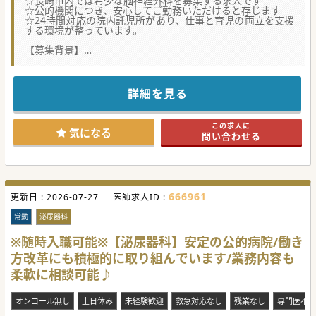
☆長崎市内では希少な脳神経外科を募集する求人です
☆公的機関につき、安心してご勤務いただけると存じます
☆24時間対応の院内託児所があり、仕事と育児の両立を支援
する環境が整っています。
【募集背景】
■新病院開院以降、受診者数が増加傾向にあり、医療スタッ
フの充実が求められています。
■診療機能の拡充に力を入れており、共に診療を行う脳神経
外科医師の方を募集しています。
詳細を見る
■経験豊富なベテランの先生はもちろん、これから経験を積
んでいきたい若手の先生も歓迎しています。
この求人に
【具体的な医療機関情報】
気になる
問い合わせる
■1911年から医療・保健・福祉を総合的に提供する日本最大
の社会福祉法人の1施設です。
■全国40都道府県に医療機関を展開し、6万名以上のスタッ
フが医療・健康・福祉活動に従事しています。
■長崎の市街地から車で10分、電車で20分程度の好立地にあ
り、通勤の利便性が高いです。
666961
更新日 :
2026-07-27
医師求人ID :
【職場環境と雰囲気】
■2009年に新築移転した綺麗な病院では、患者の視点に立っ
常勤
泌尿器科
た良好な療養環境が整備されています。
■全室個室や病棟入出セキュリティーシステムの完備によ
※随時入職可能※【泌尿器科】安定の公的病院/働き
り、プライベートと安全性が確保されています。
方改革にも積極的に取り組んでいます/業務内容も
■地域の病院・診療所との連携を強化し、地域医療の中核を
担う役割を果たすことができます。
柔軟に相談可能♪
#秋入職可
オンコール無し
土日休み
未経験歓迎
救急対応なし
残業なし
専門医不問