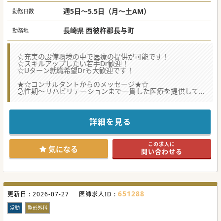
週5日～5.5日（月～土AM）
勤務日数
長崎県 西彼杵郡長与町
勤務地
☆充実の設備環境の中で医療の提供が可能です！
☆スキルアップしたい若手Dr歓迎！
☆Uターン就職希望Drも大歓迎です！
★☆コンサルタントからのメッセージ★☆
急性期～リハビリテーションまで一貫した医療を提供してお
ります！
長崎県北部に位置し、アクセス面も良好です！
ご勤務条件等ご相談に応じますのでまずはご相談ください！
詳細を見る
#秋入職可
この求人に
気になる
問い合わせる
651288
更新日 :
2026-07-27
医師求人ID :
常勤
整形外科