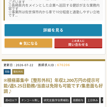
ございます
☆長崎県内をメインとした企業へ巡回する健診が主な業務内
容です
☆事業所は佐世保市内から車で10分程度と通勤しやすい立地
です
★☆コンサルタントからのメッセージ★☆
人気の健診求人でございます。
業務量等は相談のうえ調整が可能ですので
詳細を見る
これから健診業務にチャレンジしてみたいという先生もお気
軽にお問合せください。
先生からのご応募お待ちしております。
この求人に
気になる
問い合わせる
#秋入職可
670206
更新日 :
2026-07-22
医師求人ID :
常勤
整形外科
※積極募集中【整形外科】年収2,200万円の提示可
能/週5.25日勤務/当直は免除も可能です/集患面も好
調♪
週4日以下
オンコール無し
研究支援(学会費補助)
高額給与
土日休み
年