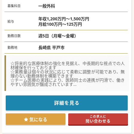
一般外科
募集科目
年収1,200万円～1,500万円
給与
月給100万円～125万円
週5日（月曜～金曜）
勤務日数
長崎県 平戸市
勤務地
☆将来的な医療体制の強化を見据え、中長期的な視点での人
材確保を行っております
☆業務量は個々の状況に応じて柔軟に調整が可能であり、無
理のない勤務体制を構築できます
☆チーム医療の実践により、医師同士の連携が円滑で、働き
やすい雰囲気が醸成されています
★☆コンサルタントからのメッセージ★☆
地域の医療機関との連携を重視し、シームレスな医療提供体
制の構築に努めている医療機関です。
詳細を見る
豊富な経験やスキルを持つ医師の参画により、診療の質の向
上を目指しております。
ご年齢等よりも、先生方の就業意欲を重視しておりますの
この求人に
で、お力をお貸しいただける先生は、
気になる
問い合わせる
お気軽にお問合せください。