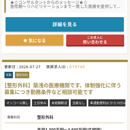
★☆コンサルタントからのメッセージ★☆
急性期～リハビリテーションまで一貫した医療を提供してお
ります！
長崎県北部に位置し、アクセス面も良好です！
ご勤務条件等ご相談に応じますのでまずはご相談ください！
詳細を見る
#年度内入職可 #秋入職可
この求人に
気になる
問い合わせる
619746
更新日 :
2026-07-27
医師求人ID :
常勤
整形外科
【整形外科】築浅の医療機関です。体制強化に伴う
募集につき勤務条件など相談可能です
オンコール無し
土日休み
未経験歓迎
当直なし
車通勤便利(ICから10分以内
整形外科
募集科目
年収1,300万円～1,600万円(応相談)