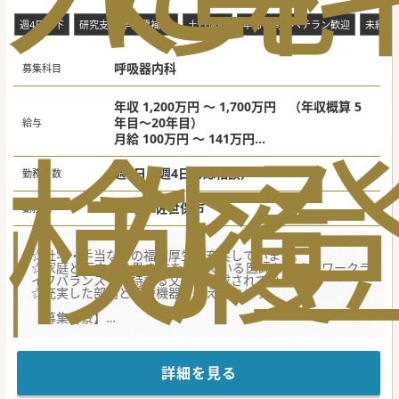
週4日以下
研究支援(学会費補助)
土日休み
年齢不問・ベテラン歓迎
未経験
呼吸器内科
募集科目
年収 1,200万円 ～ 1,700万円 （年収概算 5
年目～20年目）
給与
検
な
履
月給 100万円 ～ 141万円
※基本給、諸手当、賞与（年2回支給）、診療
賞与（年2回支給）を含む
週5日（週4日も応相談）
勤務日数
※国家公務員に準拠（年齢・経験・スキル等
による個別査定）
長崎県 佐世保市
勤務地
☆社宅・手当などの福利厚生が充実しています。
☆家庭と両立する働き方を選んでいる医師も多く、ワークラ
イフバランスを維持する文化も醸成されています。
☆充実した部門と医療機器を備えています。
【募集背景】
■地域における高齢化の進展に伴い、救急や手術よりも高齢
者の内科的疾患を診療するニーズが高まっています。
■現在当該科の常勤医師が不在となっており、地域の医療ニ
ーズに適切に応えるため新たな医師の補充が急務です。
詳細を見る
■これまでのご経験やご年齢に応じて、部長職や医長職とい
った責任ある役職でのご就任も十分に可能な環境です。