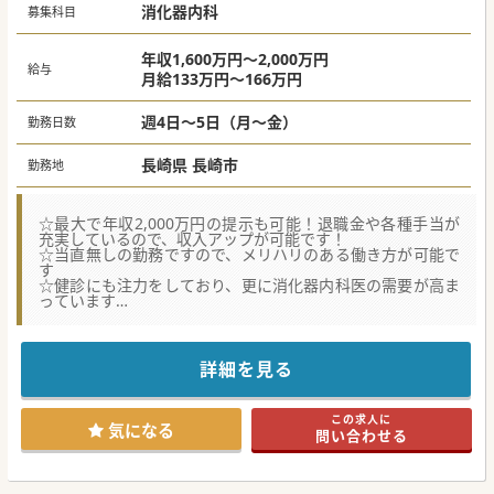
消化器内科
募集科目
年収1,600万円～2,000万円
給与
月給133万円～166万円
週4日～5日（月～金）
勤務日数
長崎県 長崎市
勤務地
☆最大で年収2,000万円の提示も可能！退職金や各種手当が
充実しているので、収入アップが可能です！
☆当直無しの勤務ですので、メリハリのある働き方が可能で
す
☆健診にも注力をしており、更に消化器内科医の需要が高ま
っています
★☆コンサルタントからのメッセージ★☆
長崎市にある急性期から慢性期や予防・在宅医療分野にも取
り組んでいる病院です。
詳細を見る
長崎駅からより車で約20分程度のところにあり、長崎市方面
は勿論、諫早市方面からもアクセスしやすい立地です。
院長先生は優しく気さくな先生で、おのずと院内の雰囲気は
この求人に
明るく人間関係も良いため働きやすい環境と思います。
気になる
問い合わせる
少しでもご興味がございましたら、お気軽にお問合せくださ
い。
#秋入職可