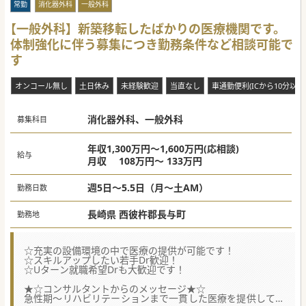
常勤
消化器外科
一般外科
【一般外科】新築移転したばかりの医療機関です。
体制強化に伴う募集につき勤務条件など相談可能で
す
オンコール無し
土日休み
未経験歓迎
当直なし
車通勤便利(ICから10分以内
消化器外科、一般外科
募集科目
年収1,300万円～1,600万円(応相談)
給与
月収 108万円～ 133万円
週5日～5.5日（月～土AM）
勤務日数
長崎県 西彼杵郡長与町
勤務地
☆充実の設備環境の中で医療の提供が可能です！
☆スキルアップしたい若手Dr歓迎！
☆Uターン就職希望Drも大歓迎です！
★☆コンサルタントからのメッセージ★☆
急性期～リハビリテーションまで一貫した医療を提供してお