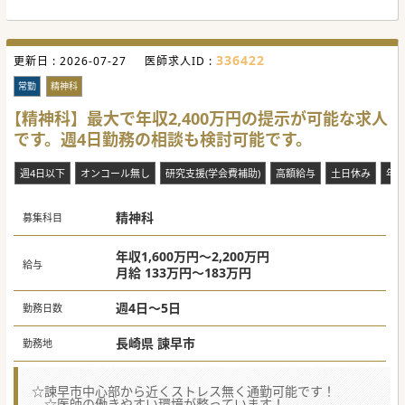
336422
更新日 :
2026-07-27
医師求人ID :
常勤
精神科
【精神科】最大で年収2,400万円の提示が可能な求人
です。週4日勤務の相談も検討可能です。
週4日以下
オンコール無し
研究支援(学会費補助)
高額給与
土日休み
年
精神科
募集科目
年収1,600万円～2,200万円
給与
月給 133万円～183万円
週4日～5日
勤務日数
長崎県 諫早市
勤務地
☆諫早市中心部から近くストレス無く通勤可能です！
☆医師の働きやすい環境が整っています！