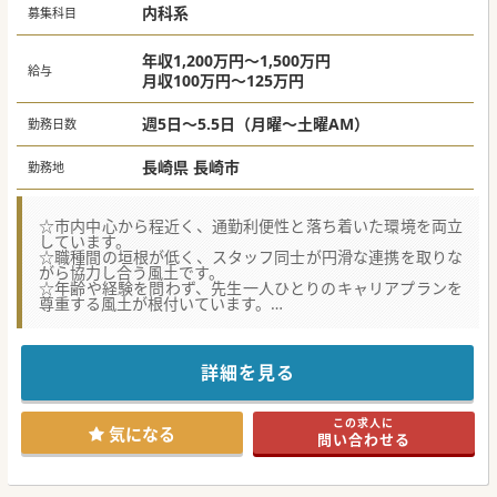
内科系
募集科目
年収1,200万円～1,500万円
給与
月収100万円～125万円
週5日～5.5日（月曜～土曜AM）
勤務日数
長崎県 長崎市
勤務地
☆市内中心から程近く、通勤利便性と落ち着いた環境を両立
しています。
☆職種間の垣根が低く、スタッフ同士が円滑な連携を取りな
がら協力し合う風土です。
☆年齢や経験を問わず、先生一人ひとりのキャリアプランを
尊重する風土が根付いています。
【募集背景】
■高齢化が進む地域医療のニーズに応えるため、内科体制の
さらなる強化を図っています。
詳細を見る
■多様化する内科系疾患に対応すべく、先生の専門知識とご
経験を強く求めております。
■ワークライフバランスを求める先生や定年後のセカンドキ
この求人に
ャリア先をお探しの先生にもオススメの求人です。
気になる
問い合わせる
【具体的な医療機関情報】
■急性期一般病棟、地域包括ケア病棟、療養病棟で構成され
ており、全体で約150床のケアミックス型病院です。