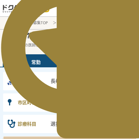
電話でのお問い合わせ：平日9:30-19:00
医師転職・求人募集TOP
常勤求人検索
長崎県
長崎県
常勤医師求人・転職情報
の
長崎県の常勤の医師求人の検索結果です。
...
続きを読む▼
常勤
非常勤
長崎県
勤務地
選択なし
市区町村
選択なし
診療科目