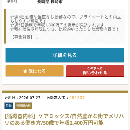
長崎県 長崎市
勤務地
☆週4日勤務や当直なし勤務なので、プライベートとの両立
もしやすい環境です
☆週5日勤務で年収1,800万円の提示が見込まれます
☆精神慢性期病院につき、比較的ゆったりした業務内容です
【募集背景】
■常勤医師の高齢化に伴う世代交代を見据えており、将来の
病院を支えていただける新たな活力を求めています。
■認知症の患者様が70%以上です。精神科の先生を広く募集
していますが、とりわけ認知症治療のご経験が豊富な先生は
詳細を見る
優遇される環境です。
■組織の若返りと診療体制のさらなる安定化を目指してお
り、周囲のスタッフと協調できる方を募集します。
この求人に
気になる
問い合わせる
【具体的な業務内容】
■病棟管理は20床から30床程度を担当し、措置入院がないた
め慢性期の患者様とじっくり向き合えます。
■外来診療は完全予約制で週に1、2コマを想定しており、突
発的な対応が少なく予定を立てやすいです。
■精神療養病棟と認知症病棟の管理が中心となり、デイケア
491427
更新日 :
の回診を含めた多角的な精神科医療に従事します。
2026-07-27
医師求人ID :
【具体的な医療機関情報】
常勤
循環器内科
■全120床の規模を有する精神慢性期病院であり、地域に根
差した療養環境の提供に尽力しております。
【循環器内科】ケアミックス/自然豊かな街でメリハ
■当直業務は大学医局からの派遣医師が担当しているため、
リのある働き方/50歳で年収2,400万円可能
常勤医はオンオフの切り替えが非常に明確です。
■公共交通機関の利便性は高くありませんが、車通勤が可能