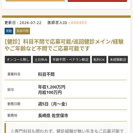
【業務内容】
■まずは基本的なレーザー・注入施術から学んでいただき、
慣れていただいたら二重整形など、メニューを増やしていき
ます。
■自身の習熟度に応じた3段階の研修カリキュラムがありま
600403
更新日 :
す。無理なく、確実に経験・スキルを高めることができる環
2026-07-22
医師求人ID :
境です。
■基本的に美容外科領域まで学んでいただけますが、ご本人
常勤
科目不問
の意向次第では美容皮膚科領域の業務のみに限定することも
可能です。
【健診】科目不問で応募可能/巡回健診メイン/経験
やご年齢など不問でご応募可能です
【医療機関情報】
■業界トップクラスの症例数。全国に100院以上クリニック
を展開し、今後も拡大を予定しています。
オンコール無し
土日休み
年齢不問・ベテラン歓迎
転科OK
未経験歓迎
■形成外科ご出身の方も多く、高難易度の施術を多数提供し
ています。学術研究にも積極的に取り組み、意欲の高い方が
多いのも特徴です。
■選考で必ず施設見学を行っています。双方ご納得いただい
科目不問
募集科目
たうえでお話を進め、入職後のミスマッチを減らす取り組み
も実施中です。
年収1,200万円
#秋入職可
給与
月給100万円
週5日（月～金）
勤務日数
長崎県 佐世保市
勤務地
☆専門科目も問われず、健診経験が無い先生もご応募可能で