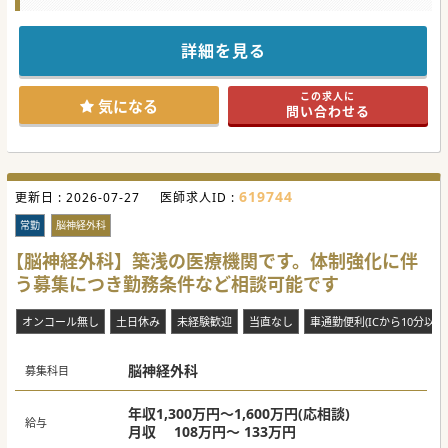
ります！
長崎県北部に位置し、アクセス面も良好です！
ご勤務条件等ご相談に応じますのでまずはご相談ください！
詳細を見る
#秋入職可
この求人に
気になる
問い合わせる
619744
更新日 :
2026-07-27
医師求人ID :
常勤
脳神経外科
【脳神経外科】築浅の医療機関です。体制強化に伴
う募集につき勤務条件など相談可能です
オンコール無し
土日休み
未経験歓迎
当直なし
車通勤便利(ICから10分以内
脳神経外科
募集科目
年収1,300万円～1,600万円(応相談)
給与
月収 108万円～ 133万円