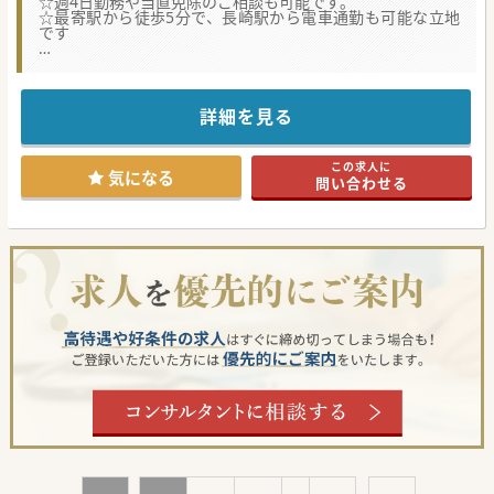
☆週4日勤務や当直免除のご相談も可能です。
☆最寄駅から徒歩5分で、長崎駅から電車通勤も可能な立地
です
★☆コンサルタントからのメッセージ★☆
地域に密着した慢性期病院です。
【年収1,800万円】【ゆったり勤務】【最寄駅から徒歩圏
内】など、人気の条件が目白押しです。
詳細を見る
また、ベテラン医師も積極採用しております。
カルテは紙カルテを採用しております。
少しでもご興味がございましたら、お気軽にお問合せくださ
この求人に
い。
気になる
問い合わせる
#秋入職可