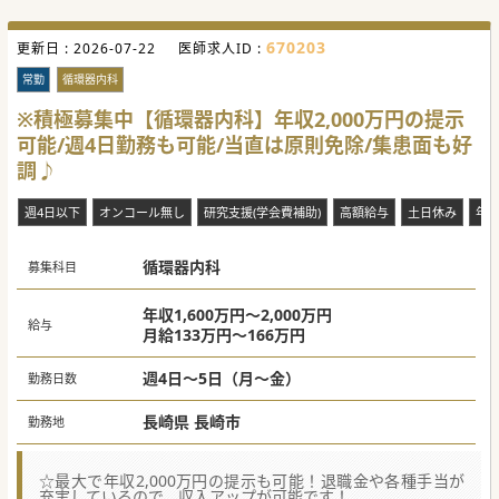
#秋入職可
670203
更新日 :
2026-07-22
医師求人ID :
常勤
循環器内科
※積極募集中【循環器内科】年収2,000万円の提示
可能/週4日勤務も可能/当直は原則免除/集患面も好
調♪
週4日以下
オンコール無し
研究支援(学会費補助)
高額給与
土日休み
年
循環器内科
募集科目
年収1,600万円～2,000万円
給与
月給133万円～166万円
週4日～5日（月～金）
勤務日数
長崎県 長崎市
勤務地
☆最大で年収2,000万円の提示も可能！退職金や各種手当が
充実しているので、収入アップが可能です！