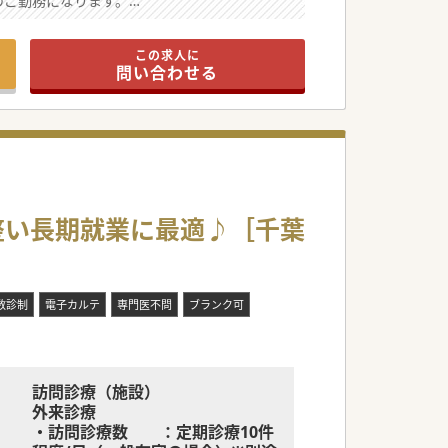
のご勤務になります。
17:30 退勤
埋める募集です。
を最重視しております。
オンコール対応
この求人に
・1st:看護師または診療アシスタ
問い合わせる
ント、2nd:夜間当番医(自宅、近隣
きる風通しの良い環境です。
ホテル待機)
すのでご安心下さい。
・出動:2日に1回程度(別途手当有)
リある働き方が可能です。
※回数応相談
、診療致します。
整い長期就業に最適♪［千葉
経験頂けます。
のご相談も可能です。
数診制
電子カルテ
専門医不問
ブランク可
訪問診療（施設）
外来診療
・訪問診療数 ：定期診療10件