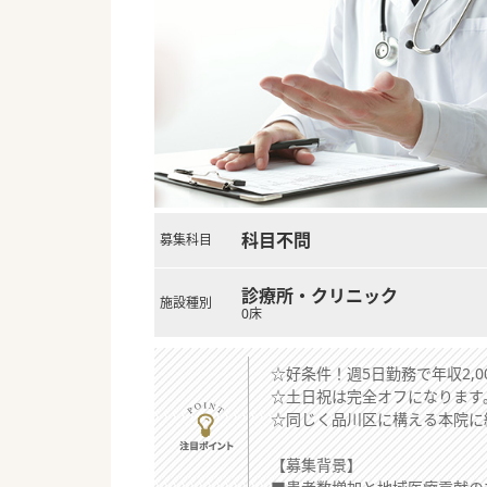
科目不問
募集科目
診療所・クリニック
施設種別
0床
☆好条件！週5日勤務で年収2,
☆土日祝は完全オフになります
☆同じく品川区に構える本院に
【募集背景】