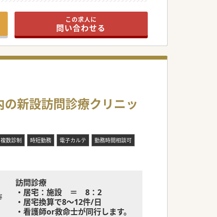
◆統合失調症
◆社交恐怖症等
この求人に
問い合わせる
圏内の新設訪問診療クリニッ
複数診制
時短勤務
電子カルテ
勤務時間相談可
訪問診療
・居宅：施設 ＝ 8：2
容
・居宅換算で8～12件/日
・看護師or救命士が同行します。