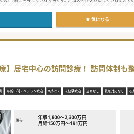
ため1年前に開設している分院です。地域の特性を熟知している法人で
がご家庭のご事情で已む無くこの6月末でご退職されます。その欠員を
ません。科目も不問です。ご経験よりも在宅医療への熱い“志”や“想い”
気になる
ファレンスやSlackでの相談体制を構築。気軽にご質問や情報共有がで
されてきた方でとても温厚な先生です。訪問診療のご経験も豊富な方で
・スタッフも30～40代と若く、フットワークの軽い風土です。メリハ
ント、ドライバーとの3名体制で居宅の患者さんをメインで1日10件弱
療】居宅中心の訪問診療！ 訪問体制も
どからガン末期の患者さんまで幅広く、様々な症状や疾患、その症例を
。夜間や週末のOCについては他の常勤医と分担頂きたいですが、無し
問
年齢不問・ベテラン歓迎
転科OK
未経験歓迎
当直なし
救急対応なし
複
年収1,800～2,300万円
給与
月給150万円～191万円