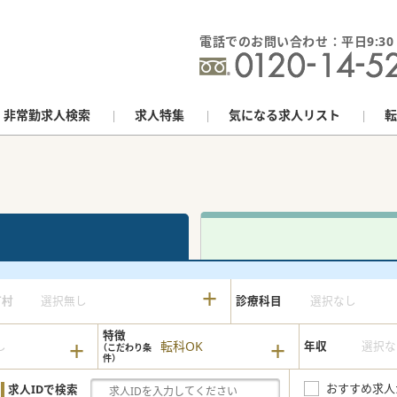
電話でのお問い合わせ：平日9:30 - 
非常勤求人検索
求人特集
気になる求人リスト
転
町村
選択無し
診療科目
選択なし
特徴
転科OK
し
年収
選択な
おすすめ求人
求人IDで検索