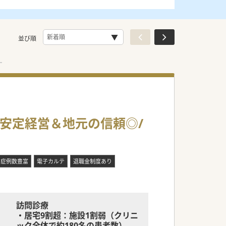
並び順
/安定経営＆地元の信頼◎/
症例数豊富
電子カルテ
退職金制度あり
訪問診療
・居宅9割超：施設1割弱（クリニ
ック全体で約180名の患者数）