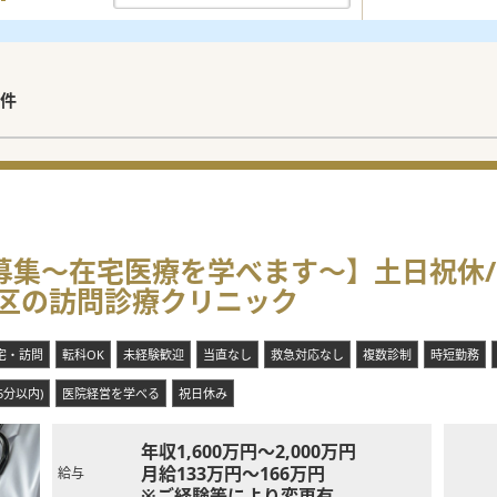
件
員募集～在宅医療を学べます～】土日祝休
区の訪問診療クリニック
宅・訪問
転科OK
未経験歓迎
当直なし
救急対応なし
複数診制
時短勤務
5分以内)
医院経営を学べる
祝日休み
年収1,600万円～2,000万円
月給133万円～166万円
給与
※ご経験等により変更有