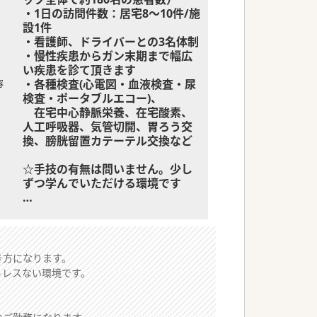
・1日の訪問件数：居宅8～10件/施
設1件
・看護師、ドライバーとの3名体制
・慢性疾患からガン末期まで幅広
い疾患を診て頂きます
・各種検査(心電図・血液検査・尿
容
検査・ポータブルエコー)、
在宅中心静脈栄養、在宅酸素、
人工呼吸器、気管切開、胃ろう交
換、膀胱留置カテーテル交換など
☆手技の有無は問いません。少し
ずつ学んでいただける環境です
～1日の勤務の流れ～
8:30 出勤
8:45 ミーティング(夜間の申し
送り事項・共有事項)
き方になります。
9:00 出発
トレスない環境です。
9:15～9:30 診療開始 (お昼休憩
はおよそ12:00～)
16:30 クリニックへ帰院