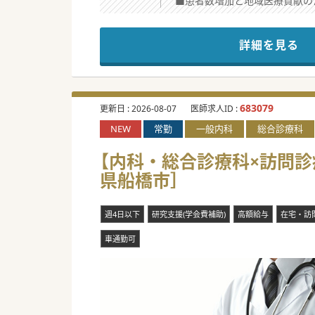
■患者数増加と地域医療貢献の
■現在ご勤務中の常勤ドクター
■訪問診療のご経験は一切問い
詳細を見る
【職場環境と雰囲気】
■本院も含めて医師同士のカン
■院長は本院で長く常勤勤務を
■医師に限らず、看護師や職員
683079
更新日 :
2026-08-07
医師求人ID :
NEW
常勤
一般内科
総合診療科
【具体的な業務内容】
■看護師もしくは医療アシスタ
【内科・総合診療科×訪問診
■患者層は慢性疾患・認知症な
県船橋市］
■土日祝は完全オフになります
＃秋入職可
週4日以下
研究支援(学会費補助)
高額給与
在宅・訪
車通勤可