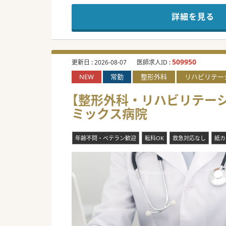
特筆すべきは法人全体で取り組
詳細を見る
様々な制度で各々のライフステ
509950
更新日 :
2026-08-07
医師求人ID :
NEW
常勤
整形外科
リハビリテー
【整形外科・リハビリテー
ミックス病院
年齢不問・ベテラン歓迎
転科OK
救急対応なし
紙カ