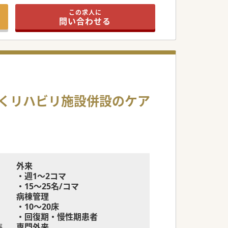
、昇給などなど
この求人に
問い合わせる
くリハビリ施設併設のケア
外来
・週1～2コマ
・15～25名/コマ
病棟管理
・10～20床
・回復期・慢性期患者
専門外来
容