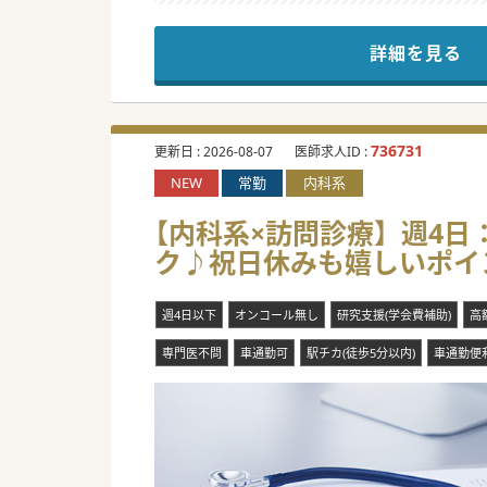
モデルケースとしては、精神科
他領域はもう1人の医師が対応
詳細を見る
医療度の低い患者が中心なので
今までのご経験や科目は問わず
ご興味のある方は、お気軽にお
#春入職可 #秋入職可
736731
更新日 :
2026-08-07
医師求人ID :
NEW
常勤
内科系
【内科系×訪問診療】週4日
ク♪祝日休みも嬉しいポイン
週4日以下
オンコール無し
研究支援(学会費補助)
高
専門医不問
車通勤可
駅チカ(徒歩5分以内)
車通勤便利