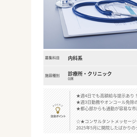
内科系
募集科目
診療所・クリニック
施設種別
0床
★週4日でも高額給与提示あり！
★週3日勤務やオンコール免除
★都心部からも通勤が容易な市
☆★コンサルタントメッセージ
2025年5月に開院したばかり
黒字経営で大きく成長していま