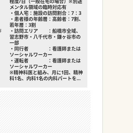
程度/日（一般在宅の場合）※別途
メンタル領域の臨時対応有
・個人宅：施設の訪問割合：7：3
・患者様の年齢層：高齢者：7割、
若年層：3割
・訪問エリア ：船橋市全域、
容
習志野市・八千代市・鎌ヶ谷市の
一部
・同行者 ：看護師または
ソーシャルワーカー
・運転者 ：看護師または
ソーシャルワーカー
※精神科医と組み、月に1回、精神
科1名、内科1名の内科パートを担
当していただきます
・オンコール：有 月～土曜日の
うち3日＋週末の日曜を2日程度
電話対応中心（臨
時往診必要時は内科医にて対応）
【主な疾患】
◆生活習慣病を含む一般内科疾患
◆認知症