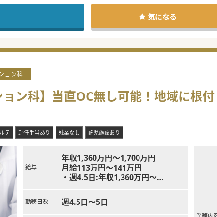
んでいる「働きやすさ革命」です。時短勤務、週3日常勤換算、高年収
ージに合わせ働く医師を支えます！
気になる
ション科
ション科】当直OC無し可能！地域に根付
ルテ
赴任手当あり
残業なし
託児施設あり
年収1,360万円～1,700万円
月給113万円～141万円
給与
・週4.5日:年収1,360万円～
・週5日:年収1,700万円～
週4.5日～5日
勤務日数
業務内