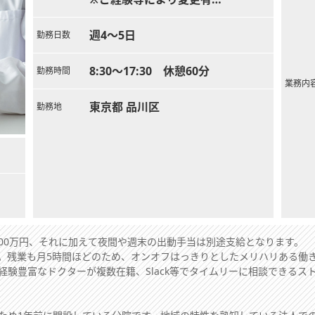
※目安：週4日年収1,600万円 週5
日年収2,000万円
週4～5日
勤務日数
8:30～17:30 休憩60分
勤務時間
業務内
東京都 品川区
勤務地
000万円、それに加えて夜間や週末の出動手当は別途支給となります。
。残業も月5時間ほどのため、オンオフはっきりとしたメリハリある働
経験豊富なドクターが複数在籍、Slack等でタイムリーに相談できるス