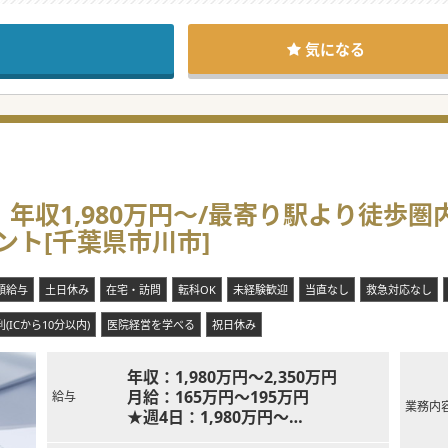
医による診療月1回＋内科医による診療月1回です。
しますので、先生の領域のみをお願いします。
、業務負担は少なめです。
気になる
、お人柄重視の選考となります。
問い合わせください。
：年収1,980万円～/最寄り駅より徒歩
ト[千葉県市川市]
額給与
土日休み
在宅・訪問
転科OK
未経験歓迎
当直なし
救急対応なし
(ICから10分以内)
医院経営を学べる
祝日休み
年収：1,980万円～2,350万円
月給：165万円～195万円
給与
業務内
★週4日：1,980万円～
★週5日：2,350万円～