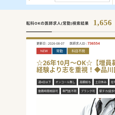
1,656
転科OKの
医師求人(常勤)検索結果
736554
更新日 :
2026-08-07
医師求人ID :
NEW
常勤
科目不問
☆26年10月～OK☆【増
経験より志を重視！◆品川
週4日以下
オンコール無し
高額給与
土日休み
在
勤務時間相談可
専門医不問
ブランク可
駅チカ(徒歩