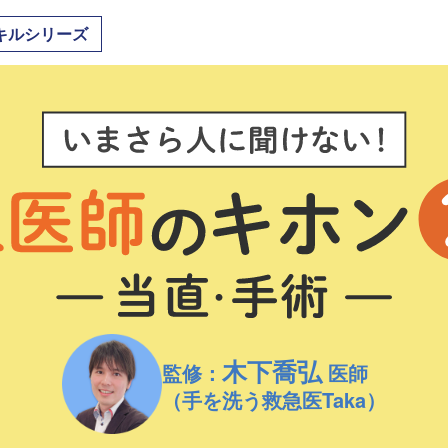
キルシリーズ
木下喬弘
監修：
医師
（手を洗う救急医Taka）