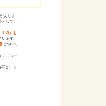
がありま
会としてし
「手術」を
ています。
響
について
なく、若手
内容となっ