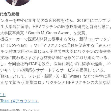
P 代表取締役
ンターを中心に9 年間の臨床経験を積み、2019年にフルブ
生大学院に留学。HPVワクチンの医療政策研究と啓発活動によ
院卒業賞「Gareth M. Green Award」を受賞。
機器メーカーで医療AI開発に従事する傍ら、新型コロナワク
ビ（CoV-Navi）」やHPVワクチンの理解を促進する「みん
クチン推進大臣や三原じゅん子厚労副大臣にワクチンの情報提
ン接種に関わるさまざまな啓発活動に意欲的に取り組んでいる
帰国し、合同会社EpiTAPを設立。医局に頼らずに留学や起業、
広いキャリアの構築をサポートするサービスを提供している。
aka」として、テレビ・新聞・X（旧 Twitter）などで科学
んなで知ろう!新型コロナワクチンとHPVワクチンの大切な
サイト
医Taka（Xアカウント）
開当時の情報に基づきます。