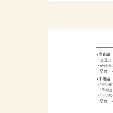
●当直編
・当直と
・研修医
・監修・
●手術編
・“手術前
・“手術
・“手術
・監修・