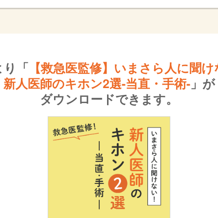
より
「
【救急医監修】
いまさら人に聞け
新人医師のキホン2選-当直・手術-
」が
ダウンロードできます。