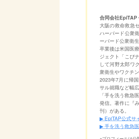
合同会社EpiTA
大阪の救命救急セ
ハーバード公衆衛
ーバード公衆衛生大学
卒業後は米国医療
ジェクト「こびナ
して河野太郎ワ
衆衛生やワクチ
2023年7月に
サル就職など幅
「手を洗う救急医T
発信。著作に『み
刊）がある。
▶︎ EpiTAP公式
▶︎ 手を洗う救急
※プロフィールは公