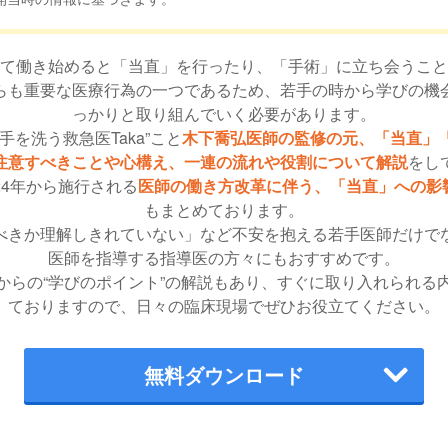
て働き始めると「当直」を行ったり、「手術」に立ち会うこと
らも重要な医療行為の一つであるため、若手の時から学びの機
っかりと取り組んでいく必要があります。
手を洗う救急医Taka”こと
木下喬弘医師の監修の元、「当直」
注意すべきことや心構え、一連の流れや役割について解説
をし
24年から施行される
医師の働き方改革に伴う、「当直」への影
もまとめております。
べきか理解しきれていない」など不安を抱える若手医師だけで
医師を指導する指導医の方々にもおすすめです。
からの“学びのポイント”の解説もあり、すぐに取り入れられる
ておりますので、日々の臨床現場でぜひお役立てください。
無料ダウンロード