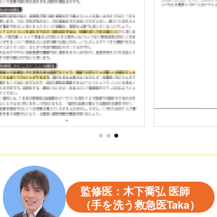
監修医：木下喬弘 医師
（手を洗う救急医Taka）