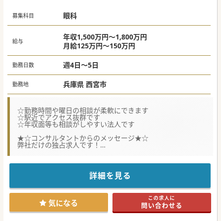
眼科
募集科目
年収1,500万円～1,800万円
給与
月給125万円～150万円
週4日～5日
勤務日数
兵庫県 西宮市
勤務地
☆勤務時間や曜日の相談が柔軟にできます
☆駅近でアクセス抜群です
☆年収面等も相談がしやすい法人です
★☆コンサルタントからのメッセージ★☆
弊社だけの独占求人です！
外来メインでご勤務をされたいドクターにオススメです♪
#秋入職可
詳細を見る
この求人に
気になる
問い合わせる