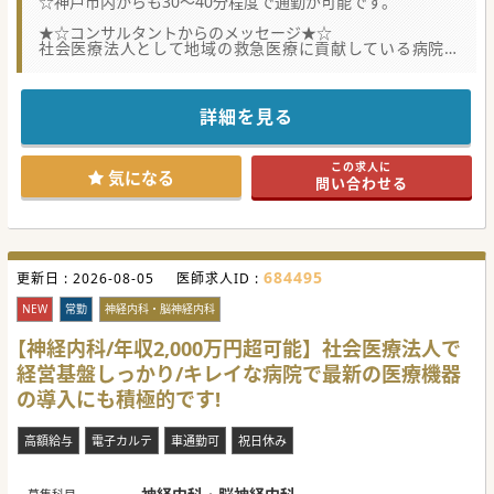
☆神戸市内からも30～40分程度で通勤が可能です。
★☆コンサルタントからのメッセージ★☆
社会医療法人として地域の救急医療に貢献している病院で
す。
定年は60歳となっておりますが、それ以降も継続して勤務が
可能です。
また法人内に老健施設も複数保有してるため、将来的に老健
詳細を見る
でといった勤務もご相談可能です。
医療機器の導入は積極的に行っており、各医療機器は最新の
ものが導入されています。
この求人に
気になる
問い合わせる
684495
更新日 :
2026-08-05
医師求人ID :
NEW
常勤
神経内科・脳神経内科
【神経内科/年収2,000万円超可能】社会医療法人で
経営基盤しっかり/キレイな病院で最新の医療機器
の導入にも積極的です!
高額給与
電子カルテ
車通勤可
祝日休み