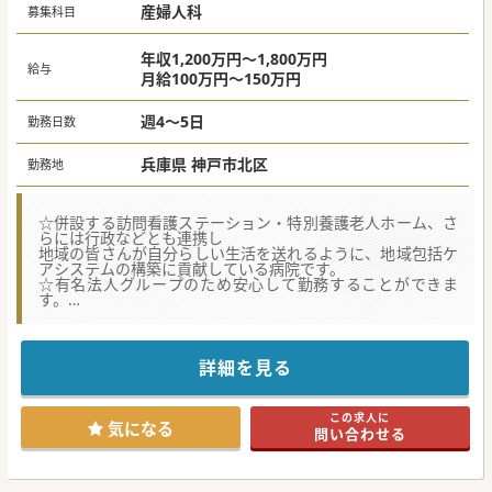
産婦人科
募集科目
年収1,200万円～1,800万円
給与
月給100万円～150万円
週4～5日
勤務日数
兵庫県 神戸市北区
勤務地
☆併設する訪問看護ステーション・特別養護老人ホーム、さ
らには行政などとも連携し
地域の皆さんが自分らしい生活を送れるように、地域包括ケ
アシステムの構築に貢献している病院です。
☆有名法人グループのため安心して勤務することができま
す。
☆他科との連携が取りやすく、雰囲気もよく働きやす環境で
す。
詳細を見る
★☆コンサルタントからのメッセージ★☆
託児所があるうえに週4日勤務、時短勤務の相談可能のた
め、お子様のいらっしゃる先生にもオススメです。
この求人に
少しでもご興味がございましたら、ぜひお問合せくださいま
気になる
問い合わせる
せ。