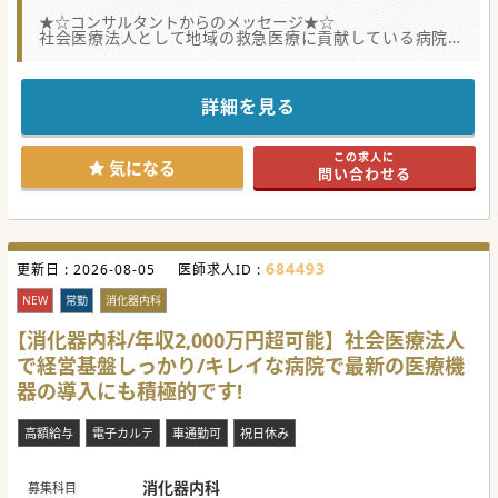
★☆コンサルタントからのメッセージ★☆
社会医療法人として地域の救急医療に貢献している病院で
す。
定年は60歳となっておりますが、それ以降も継続して勤務が
可能です。
また法人内に老健施設も複数保有してるため、将来的に老健
詳細を見る
でといった勤務もご相談可能です。
医療機器の導入は積極的に行っており、各医療機器は最新の
ものが導入されています。
この求人に
気になる
問い合わせる
684493
更新日 :
2026-08-05
医師求人ID :
NEW
常勤
消化器内科
【消化器内科/年収2,000万円超可能】社会医療法人
で経営基盤しっかり/キレイな病院で最新の医療機
器の導入にも積極的です!
高額給与
電子カルテ
車通勤可
祝日休み
消化器内科
募集科目