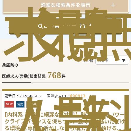
求
気
閲
詳細な検索条件を表示
この条件で検索する
並び順
兵庫県の
768
医師求人(常勤)検索結果
件
人
に
覧
690913
更新日 :
2026-08-06
医師求人ID :
NEW
常勤
内科系
【内科系｜非常に綺麗な院内◎】残業ほぼ無し/ワー
クライフバランスを保ちつつ、長くご勤務いただけ
る環境/ご専門を活かしながら幅広く診て頂ける先