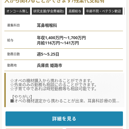
入から関わることができます/残業代支給有
オンコール無し
研究支援(学会費補助)
高額給与
年齢不問・ベテラン歓迎
当
耳鼻咽喉科
募集科目
年収1,400万円～1,700万円
給与
月給116万円～141万円
週5～5.25日
勤務日数
兵庫県 姫路市
勤務地
☆オペの機材購入から携わることができます。
☆外来のみの勤務も相談にのることができます。
☆子育て中であれば時短勤務等も相談可能です。
【やりがい】
■オペの機材選定から携わることが出来、耳鼻科診療の質の
向上に直接関わることが出来ます。
■個々のライフスタイルに合わせた働き方で、専門性を深め
ながら長期的なキャリアを築けます。
■地域医療への大きな貢献と、専門的な医療サービスの提供
詳細を見る
が可能です。地域の基幹病院ですので、住民の方から頼りに
されています。