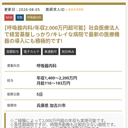
684496
更新日 :
2026-08-05
医師求人ID :
NEW
常勤
呼吸器内科
【呼吸器内科/年収2,000万円超可能】社会医療法人
で経営基盤しっかり/キレイな病院で最新の医療機
器の導入にも積極的です!
高額給与
電子カルテ
車通勤可
祝日休み
呼吸器内科
募集科目
年収1,400～2,200万円
給与
月給116～183万円
5日
勤務日数
兵庫県 加古川市
勤務地
☆ご経験によって2,000万円超の年収も実現可能です。
☆急性期病院ですが、時間外勤務も比較的少ない病院です。