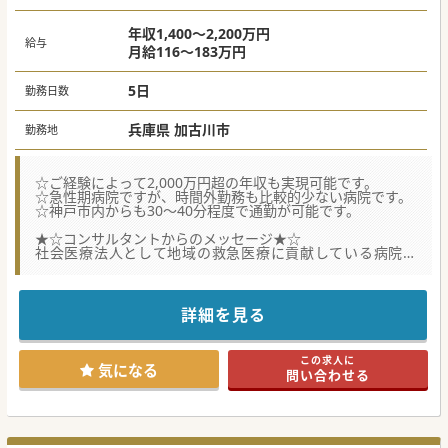
年収1,400～2,200万円
給与
月給116～183万円
5日
勤務日数
兵庫県 加古川市
勤務地
☆ご経験によって2,000万円超の年収も実現可能です。
☆急性期病院ですが、時間外勤務も比較的少ない病院です。
☆神戸市内からも30～40分程度で通勤が可能です。
★☆コンサルタントからのメッセージ★☆
社会医療法人として地域の救急医療に貢献している病院で
す。
定年は60歳となっておりますが、それ以降も継続して勤務が
可能です。
また法人内に老健施設も複数保有してるため、将来的に老健
詳細を見る
でといった勤務もご相談可能です。
医療機器の導入は積極的に行っており、各医療機器は最新の
ものが導入されています。
この求人に
気になる
問い合わせる