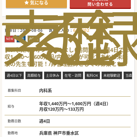
索
る
歴
気になる
問い合わせる
670702
更新日 :
2026-08-06
医師求人ID :
NEW
常勤
内科系
【19時以降のオンコールなし×訪問診療】週4日で年
収1,440～1,600万円/内科対応が可能であれば未経
験の先生も可能！/非管理医師としての募集となり
ます
週4日以下
高額給与
土日休み
在宅・訪問
転科OK
未経験歓迎
当直な
内科系
募集科目
年収1,440万円～1,600万円（週4日）
給与
月収120万円～133万円
週4日
勤務日数
兵庫県 神戸市垂水区
勤務地