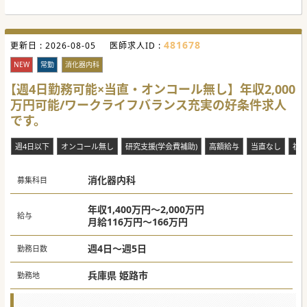
ていただきます。ご専門があれば活かせる環境です。
■何のオペをどこまでするかは先生のお考えに従います。地
域のニーズに応えて手術に対応できる先生を歓迎していま
す。
481678
更新日 :
■手術に使用する医療材料は先生のご希望を最大限に尊重し
2026-08-05
医師求人ID :
柔軟に調整することが可能です。お気軽にご相談ください。
NEW
常勤
消化器内科
【職場環境と雰囲気】
■ホワイトな環境で働きたい先生におすすめです。人間関係
【週4日勤務可能×当直・オンコール無し】年収2,000
も良好でオンオフを切り替えた勤務が可能です。
万円可能/ワークライフバランス充実の好条件求人
■昔から特定の大学医局との関連はなく、学閥なども一切な
い非常に風通しの良い職場環境です。
です。
■地元密着型の病院なので経験豊富なコメディカルスタッフ
が多く在籍しており医師が業務に専念できます。
週4日以下
オンコール無し
研究支援(学会費補助)
高額給与
当直なし
複
消化器内科
募集科目
年収1,400万円～2,000万円
給与
月給116万円～166万円
週4日～週5日
勤務日数
兵庫県 姫路市
勤務地