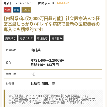
684491
更新日 :
2026-08-05
医師求人ID :
NEW
常勤
内科系
【内科系/年収2,000万円超可能】社会医療法人で経
営基盤しっかり/キレイな病院で最新の医療機器の
導入にも積極的です!
高額給与
電子カルテ
車通勤可
祝日休み
内科系
募集科目
年収1,400～2,200万円
給与
月給116～183万円
5日
勤務日数
兵庫県 加古川市
勤務地
☆ご経験によって2,000万円超の年収も実現可能です。
☆急性期病院ですが、時間外勤務も比較的少ない病院です。
☆神戸市内からも30～40分程度で通勤が可能です。