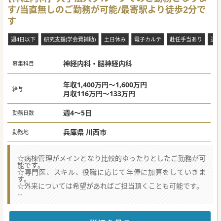
す/当直無しのご勤務が可能/最寄駅より徒歩2分で
す
週4日以下
研究支援(学会費補助)
土日休み
電子カルテ
赴任手当あり
退
神経内科・脳神経内科
募集科目
年収1,400万円～1,600万円
給与
月収116万円～133万円
週4～5日
勤務日数
兵庫県 川西市
勤務地
☆病棟管理がメインとなり比較的ゆったりとしたご勤務が可
能です。
☆専門医、スキル、役職に応じて年俸に加算をしていきま
す。
☆外来については希望があればご担当頂くことも可能です。
★☆コンサルタントからのメッセージ★☆
病棟管理メインの業務となるため、比較的ゆっくりとご勤務
いただけます。