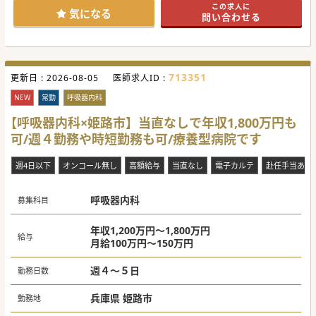
この求人に
【募集背景】
気になる
問い合わせる
■地域医療への貢献、専門性の向上、オペ件数増加を目指
し、新たな医師を募集しています。
■手術対応を強化したいと考えています。オペの内容等は先
生の得意分野を踏まえて相談が可能です。
■現在耳鼻科オペを実施していないため、オペが可能な医師
を特に優遇します。オペ対応不可の場合も別途ご相談くださ
713351
更新日 :
い。
2026-08-05
医師求人ID :
【職場環境と雰囲気】
NEW
常勤
呼吸器内科
■定年以降も長くご勤務いただける環境です。実際に90歳を
超える医師も在籍しています。
【呼吸器内科×姫路市】当直なしで年収1,800万円も
■協力的なスタッフと共に、患者様一人一人に対して寄り添
可/週４勤務や時短勤務も可/療養型病院です
い、向き合って医療を提供できる職場です。
■子育て支援や時短勤務など、それぞれ医師のライフステー
ジに合わせた働き方が可能です。
週4日以下
オンコール無し
高額給与
当直なし
電子カルテ
赴任手当あり
#秋入職可
呼吸器内科
募集科目
年収1,200万円～1,800万円
給与
月給100万円～150万円
週４～５日
勤務日数
兵庫県 姫路市
勤務地