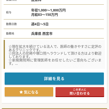
#秋入職可
年収1,000～1,800万円
給与
月給83～150万円
週4日～5日
勤務日数
兵庫県 西宮市
勤務地
☆現在拡大を続けている法人で、医師の働きやすさに定評の
あるクリニックです。
☆同法人の尼崎や塚口院へラウンドして頂ける方はより歓迎
しております。
☆新規開院時に管理医師をお任せしたいご意向もございま
す。
★☆コンサルタントからのメッセージ★☆
保険診療と自由診療を行っております。
自由診療の対応割合についてはご相談ください。
詳細を見る
少しでもご興味のある先生はお気軽にお問合せ下さい！
#業務委託案件 #秋入職可
この求人に
気になる
問い合わせる