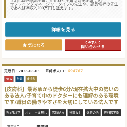
☆プレイングマネージャータイプの先生や、部長候補の先生
であれば年収2,200万円も狙えます。
【医療機関情報】
■オペに強みを持つ先生を募集されています。以前に比べて
若手の医師が格段に増えて活気がある職場になっています。
■地域に必要な病院を職員一丸となって目指すことでコロナ
詳細を見る
渦以降も安定した黒字経営を継続されています。
■民間病院ですが、さらに急性期の患者の受け入れも増やし
ていく予定です。医局以外の先生が多いため派閥はございま
この求人に
せん。
気になる
問い合わせる
【やりがい】
■脳外とリハビリを立上げたばかりの病院です。救急は年間
3,000台以上でこれからも高齢者救急には力を入れていく予
定です。
■若手が多く活気が出てきていますが、無理な勤務をしてい
694767
更新日 :
る先生はいません。ワークライフバランスを充実させながら
2026-08-05
医師求人ID :
活躍できる環境です。
■近隣に高度急性期や大学病院が複数あるため、ご自身の専
NEW
常勤
皮膚科
門を大事にしながらも病病連携をしながら適切な診療ができ
ます。
【皮膚科】最寄駅から徒歩6分/現在拡大中の勢いの
ある法人/子育て中のドクターにも理解のある環境
【職場環境と雰囲気】
■阪神間に立地しておりアクセス面は良好です。近隣で新築
です/職員の働きやすさを大切にしている法人です
移転も決まっているためハード面は更に充実する予定です。
■週4日勤務等、柔軟な勤務スタイルの調整が可能なため、
育児等の事情がある先生にもおすすめです。
週4日以下
オンコール無し
高額給与
当直なし
外来のみ
専門医不問
■総合診療科を中心に各科が充実しています。ご専門以外の
疾患については他の先生に相談がしやすい環境です。
皮膚科
募集科目