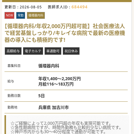
684494
更新日 :
2026-08-05
医師求人ID :
NEW
常勤
循環器内科
【循環器内科/年収2,000万円超可能】社会医療法人
で経営基盤しっかり/キレイな病院で最新の医療機
器の導入にも積極的です!
高額給与
電子カルテ
車通勤可
祝日休み
循環器内科
募集科目
年収1,400～2,200万円
給与
月給116～183万円
5日
勤務日数
兵庫県 加古川市
勤務地
☆ご経験によって2,000万円超の年収も実現可能です。
☆急性期病院ですが、時間外勤務も比較的少ない病院です。
☆神戸市内からも30～40分程度で通勤が可能です。