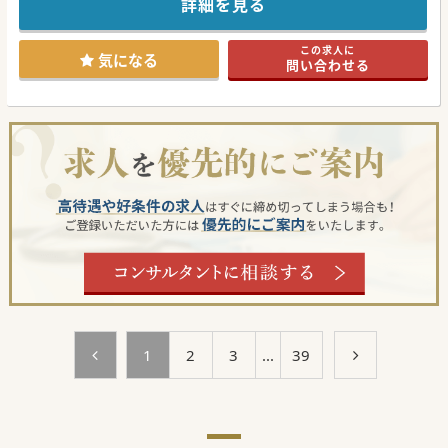
詳細を見る
当直無しも可能、引継ぎをしていただければ、夜間対応は基
本当直医が行うため、オンコールも年に数回程度です。
大阪・兵庫各所に関連病院がございます。
この求人に
気になる
問い合わせる
#秋入職可
1
2
3
...
39