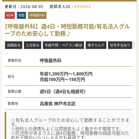
690603
更新日 :
2026-08-05
医師求人ID :
NEW
常勤
呼吸器外科
【呼吸器外科】週4日・時短勤務可能/有名法人グル
ープのため安心して勤務♪
高額給与
土日休み
年齢不問・ベテラン歓迎
電子カルテ
住宅手当あり
車
呼吸器外科
募集科目
年収1,200万円～1,800万円
給与
月給100万円～150万円
週5日（週4日も相談可）
勤務日数
兵庫県 神戸市北区
勤務地
☆有名法人グループのため安心して勤務することができま
す。
☆他科との連携もよくは雰囲気もよく働きやす環境です。
☆託児所があるうえに週4日勤務、時短勤務の相談可能のた
めお子様のいらっしゃる方も最適です。