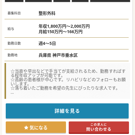
整形外科
募集科目
年収1,800万円～2,000万円
給与
月給150万円～166万円
週4～5日
勤務日数
兵庫県 神戸市垂水区
勤務地
☆当直や早出などで手当てが支給されるため、勤務すればす
る程年収アップが可能です。
☆高齢の患者様が中心です。リハビリなどのフォローもお願
いします。
☆落ち着いたご勤務を希望の先生にぴったりな求人です。
【募集背景】
■地域における高齢化に伴う整形外科領域の医療ニーズ増大
に対応するための増員です。常勤2名体制の予定です。
■手術件数の増加と診療体制のさらなる強化を目的として常
詳細を見る
勤医師を募集しております。役職等はご相談ください。
■整形外科診療を牽引して頂ける先生をお待ちしています。
集患ができる先生は別途条件の相談も可能です。
この求人に
気になる
問い合わせる
【具体的な業務内容】
■四肢の外傷から慢性的な変性疾患まで幅広い症例を診察し