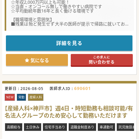
☆年収2,000万円以上も可能！
☆当直・オンコール無しで働きやすい病院です
☆平均勤続年数16年と長く働ける環境です
【職場環境と雰囲気】
■残業は殆ど発生せず大半の医師が提示で帰路に就いており
私生活を重視した持続可能な働き方が可能です
■産業医資格がある場合は、未経験者であっても経験豊富な
院長との同行研修を通じて専門的な知識を習得できる環境に
あります
詳細を見る
■週3日からの勤務や時短勤務など個々のライフステージに
合わせた柔軟な勤務形態の相談についても受容可能です
この求人に
【具体的な業務内容】
気になる
問い合わせる
■病棟管理がメインとなりますが、希望があれば外来診療や
内視鏡検査などの業務をすることも相談可能です。
■誤嚥性肺炎を中心とした高齢者の入院管理を行いながら地
域住民の健康を支えるプライマリケアを実践いたします
■主に病棟管理が中心になるため、何かあった時も院内でフ
ォローができます。スキルが足りない場合の指導体制もあり
690601
更新日 :
ます。
2026-08-05
医師求人ID :
【具体的な医療機関情報】
NEW
常勤
産婦人科
■姫路市内で高い地域貢献度を誇り諸手当を含めた想定年収
が2,000万円を超える医師が多数在籍する病院であります
【産婦人科×神戸市】週4日・時短勤務も相談可能/有
■消化器内科や婦人科など他科との連携も円滑であり医師同
名法人グループのため安心して勤務いただけます
士が専門性を尊重し合いながら協力する体制が整っています
■地域医療の活性化を目指す法人の方向性が明確であり独自
の強固な基盤を持ちつつ住民から深い信頼を得ております
高額給与
土日休み
住宅手当あり
退職金制度あり
車通勤可
託児施設あり
#秋入職可