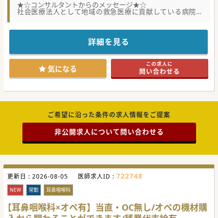
★☆コンサルタントからのメッセージ★☆
社会医療法人として地域の救急医療に貢献している病院で
す。
定年は60歳となっておりますが、それ以降も継続して勤務が
可能です。
また法人内に老健施設も複数保有してるため、将来的に老健
詳細を見る
でといった勤務もご相談可能です。
医療機器の導入は積極的に行っており、各医療機器は最新の
ものが導入されています。
この求人に
気になる
問い合わせる
ご希望に沿った条件の求人情報をご提案
非公開求人について問い合わせる
722748
更新日 :
2026-08-05
医師求人ID :
NEW
常勤
耳鼻咽喉科
【耳鼻咽喉科×オペ有】当直・OC無し/オペの機材購