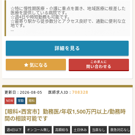
☆特に慢性期医療・介護に重点を置き、地域医療に根差した
医療を提供している病院です。
☆週4日や時短勤務も可能です。
☆最寄り駅から徒歩数分とアクセス良好で、通勤に便利な立
地です。
【職場環境と雰囲気】
・役職に関係なくスタッフ全員がお揃いのユニフォームで勤
務されております。
・スタッフの方々の爽やかさ、温かさが印象的な医療機関で
詳細を見る
す。
・アットホームな環境で長く勤務されている方ばかりです。
この求人に
【やりがい】
気になる
問い合わせる
・療養型病院ではありますが、亜急性期のような経験も積む
ことが出来ます。
・内視鏡を学びたいという気持ちがあれば、連携している病
院でも技術を学ぶことができます。
【募集背景】
708328
更新日 :
・前向き、アグレッシブでチャレンジしていける人、病院が
2026-08-05
医師求人ID :
目指す方向性に共感できる人を募集されております。
・急性期で勤務されていた方のセカンドキャリアとして、一
NEW
常勤
眼科
般病棟から退院される方の出口を診たい方にもオススメで
す。
【眼科×西宮市】勤務医/年収1,500万円以上/勤務時
間の相談可能です
#秋入職可
週4日以下
オンコール無し
高額給与
土日休み
当直なし
救急対応なし