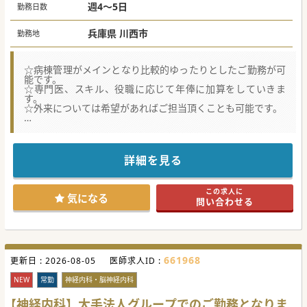
週4～5日
勤務日数
兵庫県 川西市
勤務地
☆病棟管理がメインとなり比較的ゆったりとしたご勤務が可
能です。
☆専門医、スキル、役職に応じて年俸に加算をしていきま
す。
☆外来については希望があればご担当頂くことも可能です。
★☆コンサルタントからのメッセージ★☆
病棟管理メインの業務となるため、比較的ゆっくりとご勤務
いただけます。
詳細を見る
当直無しも可能、引継ぎをしていただければ、夜間対応は基
本当直医が行うため、オンコールも年に数回程度です。
大阪・兵庫各所に関連病院がございます。
この求人に
気になる
問い合わせる
#秋入職可
661968
更新日 :
2026-08-05
医師求人ID :
NEW
常勤
神経内科・脳神経内科
【神経内科】大手法人グループでのご勤務となりま