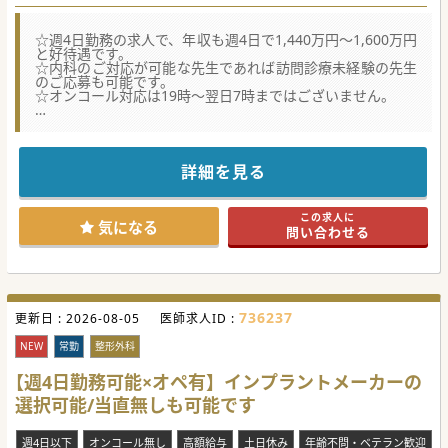
☆週4日勤務の求人で、年収も週4日で1,440万円～1,600万円
と好待遇です。
☆内科のご対応が可能な先生であれば訪問診療未経験の先生
のご応募も可能です。
☆オンコール対応は19時～翌日7時まではございません。
★☆コンサルタントからのメッセージ★☆
全国にクリニックを経営している大きな法人ですので、
安心してご勤務をして頂くことが可能です。
詳細を見る
ワークライフバランスを重視されている先生には非常におす
すめの求人となりますので、是非、ご応募ください。
この求人に
気になる
問い合わせる
736237
更新日 :
2026-08-05
医師求人ID :
NEW
常勤
整形外科
【週4日勤務可能×オペ有】インプラントメーカーの
選択可能/当直無しも可能です
週4日以下
オンコール無し
高額給与
土日休み
年齢不問・ベテラン歓迎