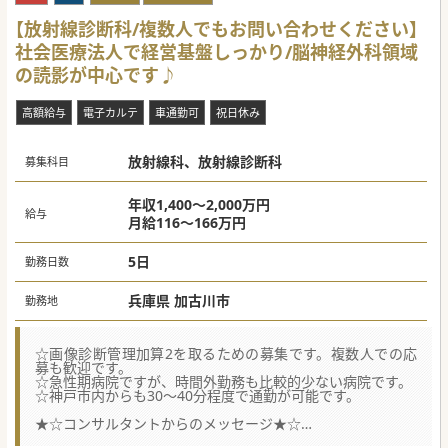
【放射線診断科/複数人でもお問い合わせください】
社会医療法人で経営基盤しっかり/脳神経外科領域
の読影が中心です♪
高額給与
電子カルテ
車通勤可
祝日休み
放射線科、放射線診断科
募集科目
年収1,400～2,000万円
給与
月給116～166万円
5日
勤務日数
兵庫県 加古川市
勤務地
☆画像診断管理加算2を取るための募集です。複数人での応
募も歓迎です。
☆急性期病院ですが、時間外勤務も比較的少ない病院です。
☆神戸市内からも30～40分程度で通勤が可能です。
★☆コンサルタントからのメッセージ★☆
社会医療法人として地域の救急医療に貢献している病院で