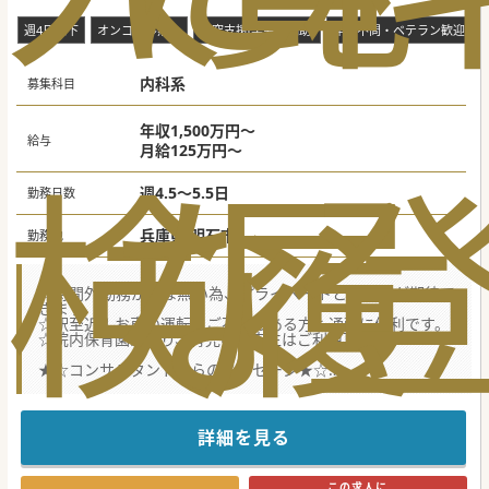
生を歓迎します♪
週4日以下
オンコール無し
研究支援(学会費補助)
年齢不問・ベテラン歓迎
内科系
募集科目
年収1,500万円～
給与
月給125万円～
検
な
履
週4.5～5.5日
勤務日数
兵庫県 明石市
勤務地
☆時間外勤務がほぼ無い為、プライベートとの両立が期待で
きます
☆駅至近！お車の運転にご不安のある方も通勤に便利です。
☆院内保育園があり、育児中の先生はご利用頂けます
★☆コンサルタントからのメッセージ★☆
最寄駅から徒歩約2分のとても綺麗な病院です。
ワークライフバランスを充実させながら、
ご自身の裁量で勤務されたい先生にオススメの求人です。
是非お問い合わせください。
詳細を見る
#秋入職可
この求人に