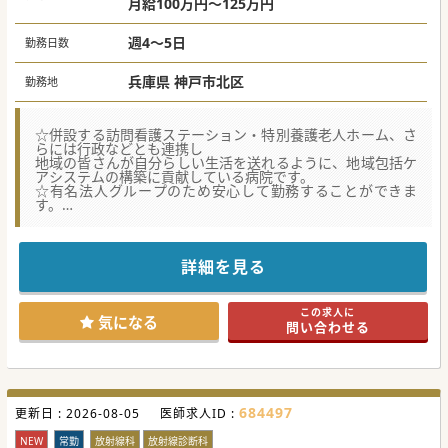
月給100万円～125万円
週4～5日
勤務日数
兵庫県 神戸市北区
勤務地
☆併設する訪問看護ステーション・特別養護老人ホーム、さ
らには行政などとも連携し
地域の皆さんが自分らしい生活を送れるように、地域包括ケ
アシステムの構築に貢献している病院です。
☆有名法人グループのため安心して勤務することができま
す。
☆他科との連携が取りやすく、雰囲気もよく働きやす環境で
す。
詳細を見る
★☆コンサルタントからのメッセージ★☆
託児所があるうえに週4日勤務、時短勤務の相談可能のた
め、お子様のいらっしゃる先生にもオススメです。
この求人に
少しでもご興味がございましたら、ぜひお問合せくださいま
気になる
問い合わせる
せ。
684497
更新日 :
2026-08-05
医師求人ID :
NEW
常勤
放射線科
放射線診断科