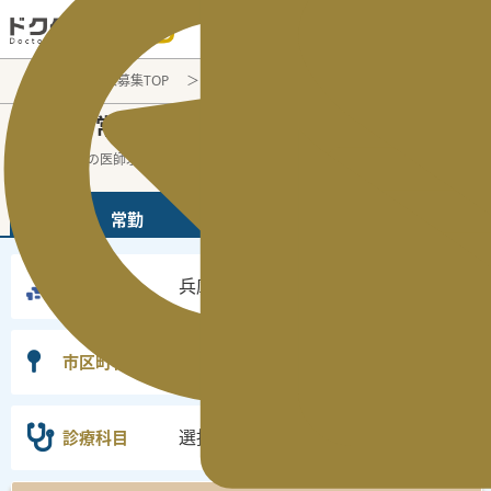
電話でのお問い合わせ：平日9:30-19:00
医師転職・求人募集TOP
常勤求人検索
兵庫県
兵庫県
常勤医師求人・転職情報
の
兵庫県の常勤の医師求人の検索結果です。
...
続きを読む▼
常勤
非常勤
兵庫県
勤務地
選択なし
市区町村
選択なし
診療科目