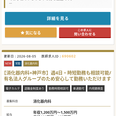
★☆コンサルタントからのメッセージ★☆
全国展開してます法人グループの病院になります。
他科との連携もよく様々な知識・経験を積むことが可能で
す。
詳細を見る
この求人に
気になる
問い合わせる
690602
更新日 :
2026-08-05
医師求人ID :
NEW
常勤
消化器内科
【消化器内科×神戸市】週4日・時短勤務も相談可能/
有名法人グループのため安心して勤務いただけます
電子カルテ
退職金制度あり
勤務時間相談可
車通勤可
内視鏡検査
消化器内科
募集科目
年収1,200万円～1,500万円
給与