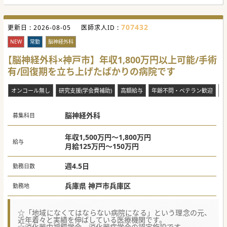
707432
更新日 :
2026-08-05
医師求人ID :
NEW
常勤
脳神経外科
【脳神経外科×神戸市】年収1,800万円以上可能/手術
有/回復期を立ち上げたばかりの病院です
オンコール無し
研究支援(学会費補助)
高額給与
年齢不問・ベテラン歓迎
電
脳神経外科
募集科目
年収1,500万円～1,800万円
給与
月給125万円～150万円
週4.5日
勤務日数
兵庫県 神戸市兵庫区
勤務地
☆「地域になくてはならない病院になる」という理念の元、
近年着々と実績を伸ばしている医療機関です。
☆消化器内視鏡学会、消化器病学会の認定施設です。