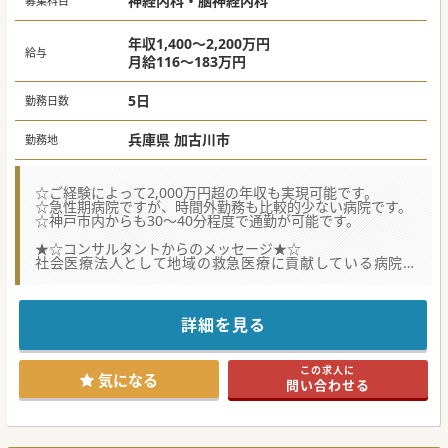
神経内科・脳神経内科
募集科目
年収1,400～2,200万円
給与
月給116～183万円
5日
勤務日数
兵庫県 加古川市
勤務地
☆ご経験によって2,000万円超の年収も実現可能です。
☆急性期病院ですが、時間外勤務も比較的少ない病院です。
☆神戸市内からも30～40分程度で通勤が可能です。
★☆コンサルタントからのメッセージ★☆
社会医療法人として地域の救急医療に貢献している病院で
す。
定年は60歳となっておりますが、それ以降も継続して勤務が
可能です。
また法人内に老健施設も複数保有してるため、将来的に老健
詳細を見る
でといった勤務もご相談可能です。
医療機器の導入は積極的に行っており、各医療機器は最新の
ものが導入されています。
この求人に
気になる
問い合わせる