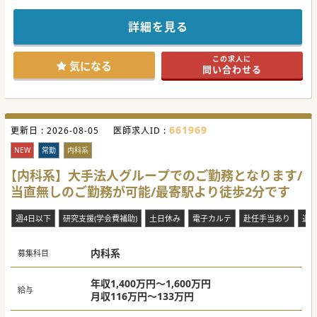
す。
定年は60歳となっておりますが、それ以降も継続して勤務が
可能です。
詳細を見る
また法人内に老健施設も複数保有してるため、将来的に老健
でといった勤務もご相談可能です。
医療機器の導入は積極的に行っており、各医療機器は最新の
この求人に
ものが導入されています。
気になる
問い合わせる
661969
更新日 :
2026-08-05
医師求人ID :
NEW
常勤
内科系
【内科系】大手法人グループでのご勤務となります/
当直無しのご勤務が可能/最寄駅より徒歩2分です
週4日以下
研究支援(学会費補助)
土日休み
電子カルテ
赴任手当あり
退
内科系
募集科目
年収1,400万円～1,600万円
給与
月収116万円～133万円