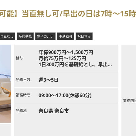
能】当直無し可/早出の日は7時～15時の
当直なし
時短勤務
電子カルテ
車通勤可
祝日休み
年俸900万円～1,500万円
月給75万円～125万円
給与
1日300万円を基礎給とし、早出・
居残りなどのご対応で手当を追加で
支給
週3～5日
勤務日数
早出＠１万円／年間約50万円
夜診＠２万円／年間約100万円
09:00～17:00(休憩60分)
勤務時間
当直平日＠3.7万円／当直祝日＠10.
業務内
5万円／年間約200万円～
奈良県 奈良市
勤務地