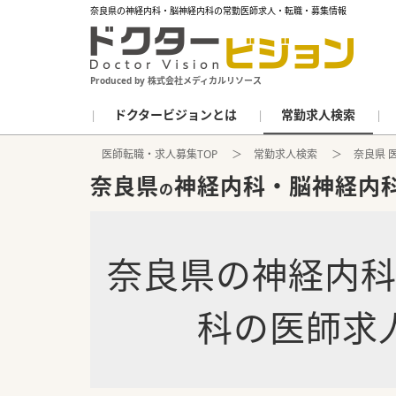
奈良県の神経内科・脳神経内科の常勤医師求人・転職・募集情報
Produced by 株式会社メディカルリソース
ドクタービジョンとは
常勤求人検索
医師転職・求人募集TOP
常勤求人検索
奈良県 
奈良県
神経内科・脳神経内
の
奈良県
の
神経内
科
の
医師求