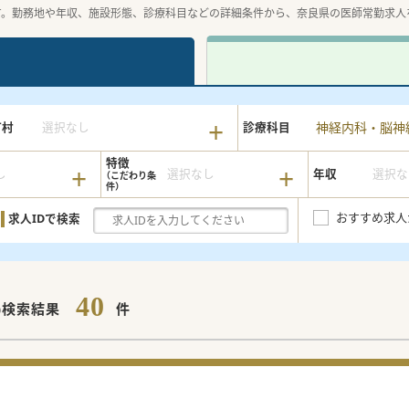
す。勤務地や年収、施設形態、診療科目などの詳細条件から、奈良県の医師常勤求人
神経内科・脳神
町村
選択なし
診療科目
特徴
し
選択なし
年収
選択な
おすすめ求人
求人IDで検索
40
)検索結果
件