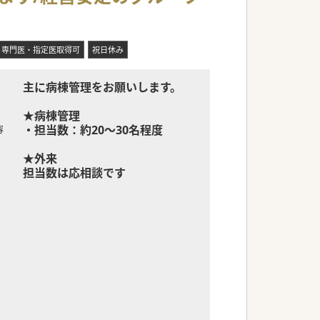
専門医・指定医取得可
祝日休み
主に病棟管理をお願いします。
★病棟管理
・担当数：約20～30名程度
容
★外来
担当数は応相談です