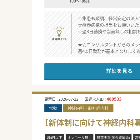
100～199床
☆集患も順調、経営安定の法人
☆療養病棟の担当をお願いいた
☆週3日勤務や当直無しの相談
★☆コンサルタントからのメッ
週4.5日勤務が基本となりま
内科系の先生であればご専門は
詳細を見る
#秋入職可
480533
更新日 :
2026-07-22
医師求人ID :
常勤
神経内科・脳神経内科
【新体制に向けて神経内科募
週4日以下
オンコール無し
研究支援(学会費補助)
高