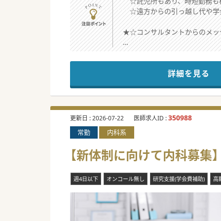
☆託児所もあり、時短勤務も
☆遠方からの引っ越し代や学
★☆コンサルタントからのメッ
病院の規模で制約はあります
今後の運営のために積極的に
詳細を見る
#秋入職可
350988
更新日 :
2026-07-22
医師求人ID :
常勤
内科系
【新体制に向けて内科募集】年
週4日以下
オンコール無し
研究支援(学会費補助)
高