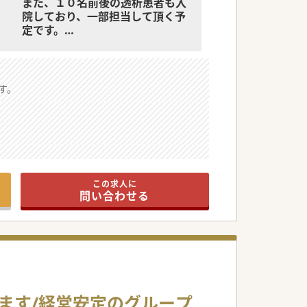
また、１０名前後の透析患者も入
院しており、一部担当して頂く予
定です。
外来のない午後の時間（勤務時間
内）には、訪問診療や専門外来の
開設なども検討しております。
す。
この求人に
問い合わせる
えます/経営安定のグループ