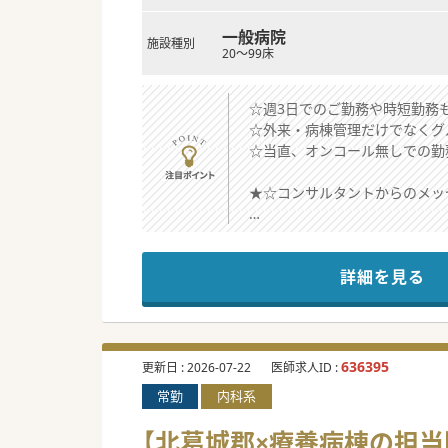
一般病院
施設種別
20～99床
☆週3日でのご勤務や時短勤務
☆外来・病棟管理だけでなくグ
☆当直、オンコール無しでの勤
★☆コンサルタントからのメッ
ご自身のライフスタイルに合わ
週3日の勤務が可能で、子育て
詳細を見る
また、職員同士の風通しもよい
#秋入職可
636395
更新日 :
2026-07-22
医師求人ID :
常勤
内科系
【北葛城郡×療養病棟の担当医