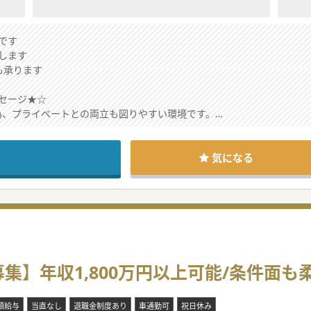
です
します
も承ります
セージ★☆
す為、プライベートとの両立も図りやすい環境です。
問いませんので、ご興味おありの先生は気軽にお気軽にお問い合わせく
気になる
集】年収1,800万円以上可能/条件面も
額給与
当直なし
退職金制度あり
車通勤可
祝日休み