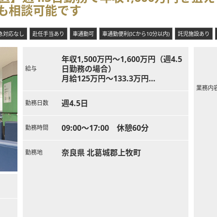
務も相談可能です
急対応なし
赴任手当あり
車通勤可
車通勤便利(ICから10分以内)
託児施設あり
年収1,500万円～1,600万円（週4.5
日勤務の場合）
給与
月給125万円～133.3万円
※ご経験やお人柄、働き方等により
業務内
決定
週4.5日
勤務日数
09:00～17:00 休憩60分
勤務時間
奈良県 北葛城郡上牧町
勤務地