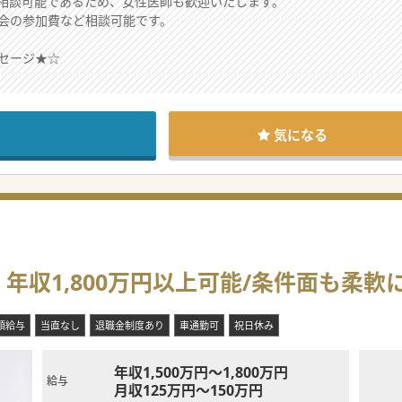
相談可能であるため、女性医師も歓迎いたします。
会の参加費など相談可能です。
セージ★☆
が、
意見を取り入れていただける病院です。
気になる
収1,800万円以上可能/条件面も柔軟
額給与
当直なし
退職金制度あり
車通勤可
祝日休み
年収1,500万円～1,800万円
給与
月収125万円～150万円