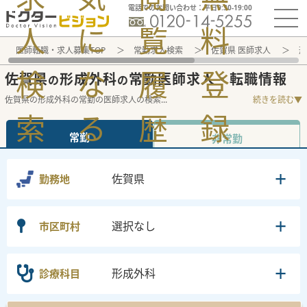
電話でのお問い合わせ：平日9:30-19:00
人
に
覧
料
医師転職・求人募集TOP
常勤求人検索
佐賀県 医師求人
形
検
な
履
登
佐賀県
形成外科
常勤医師求人・転職情報
の
の
佐賀県の形成外科の常勤の医師求人の検索
...
続きを読む▼
索
る
歴
録
常勤
非常勤
佐賀県
勤務地
選択なし
市区町村
形成外科
診療科目