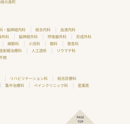
隠岐の島町
科・脳神経内科
総合内科
血液内科
器外科
脳神経外科
呼吸器外科
形成外科
麻酔科
小児科
眼科
救急科
放射線治療科
人工透析
リウマチ科
不問
リハビリテーション科
総合診療科
集中治療科
ペインクリニック科
産業医
PAGE
TOP