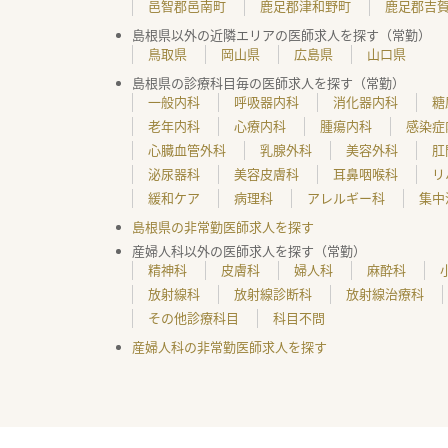
邑智郡邑南町
鹿足郡津和野町
鹿足郡吉
島根県以外の近隣エリアの医師求人を探す（常勤）
鳥取県
岡山県
広島県
山口県
島根県の診療科目毎の医師求人を探す（常勤）
一般内科
呼吸器内科
消化器内科
糖
老年内科
心療内科
腫瘍内科
感染症
心臓血管外科
乳腺外科
美容外科
肛
泌尿器科
美容皮膚科
耳鼻咽喉科
リ
緩和ケア
病理科
アレルギー科
集中
島根県の非常勤医師求人を探す
産婦人科以外の医師求人を探す（常勤）
精神科
皮膚科
婦人科
麻酔科
放射線科
放射線診断科
放射線治療科
その他診療科目
科目不問
産婦人科の非常勤医師求人を探す