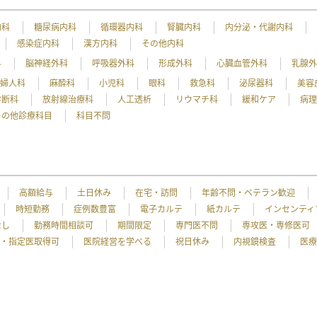
内科
糖尿病内科
循環器内科
腎臓内科
内分泌・代謝内科
感染症内科
漢方内科
その他内科
科
脳神経外科
呼吸器外科
形成外科
心臓血管外科
乳腺
産婦人科
麻酔科
小児科
眼科
救急科
泌尿器科
美容
診断科
放射線治療科
人工透析
リウマチ科
緩和ケア
病
その他診療科目
科目不問
高額給与
土日休み
在宅・訪問
年齢不問・ベテラン歓迎
時短勤務
症例数豊富
電子カルテ
紙カルテ
インセンティ
なし
勤務時間相談可
期間限定
専門医不問
専攻医・専修医可
・指定医取得可
医院経営を学べる
祝日休み
内視鏡検査
医療