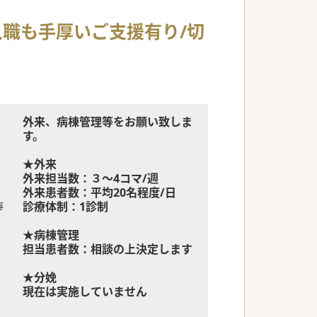
入職も手厚いご支援有り/切
外来、病棟管理等をお願い致しま
す。
★外来
外来担当数：３～4コマ/週
外来患者数：平均20名程度/日
診療体制：1診制
容
★病棟管理
担当患者数：相談の上決定します
★分娩
現在は実施していません