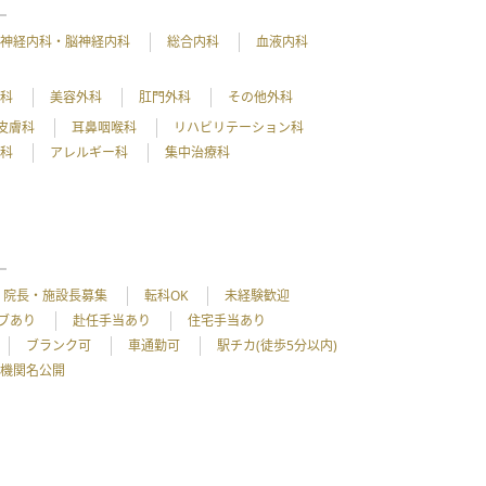
神経内科・脳神経内科
総合内科
血液内科
外科
美容外科
肛門外科
その他外科
皮膚科
耳鼻咽喉科
リハビリテーション科
理科
アレルギー科
集中治療科
院長・施設長募集
転科OK
未経験歓迎
ブあり
赴任手当あり
住宅手当あり
ブランク可
車通勤可
駅チカ(徒歩5分以内)
機関名公開