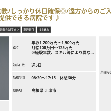
務/しっかり休日確保◎/遠方からのご
提供できる病院です♪
退職金制度あり
車通勤可
祝日休み
年収1,200万円～1,500万円
月給100万円～125万円
給与
※経験年数、スキル等により異なる
※当直代は別途支給
週5日
勤務日数
業務内
08:30～17:15 休憩60分
勤務時間
島根県 江津市
勤務地