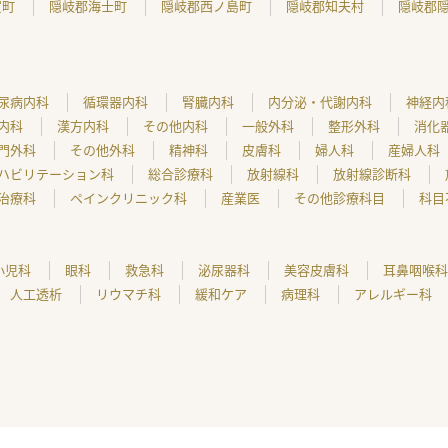
賀町
隠岐郡海士町
隠岐郡西ノ島町
隠岐郡知夫村
隠岐郡
尿病内科
循環器内科
腎臓内科
内分泌・代謝内科
神経内
内科
漢方内科
その他内科
一般外科
整形外科
消化
門外科
その他外科
精神科
皮膚科
婦人科
産婦人科
ハビリテーション科
総合診療科
放射線科
放射線診断科
治療科
ペインクリニック科
産業医
その他診療科目
科目
小児科
眼科
救急科
泌尿器科
美容皮膚科
耳鼻咽喉科
人工透析
リウマチ科
緩和ケア
病理科
アレルギー科