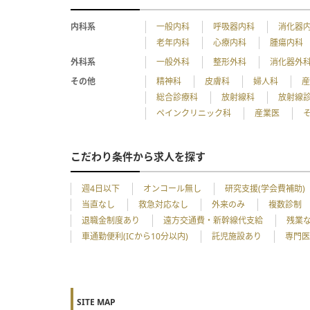
内科系
一般内科
呼吸器内科
消化器
老年内科
心療内科
腫瘍内科
外科系
一般外科
整形外科
消化器外
その他
精神科
皮膚科
婦人科
総合診療科
放射線科
放射線
ペインクリニック科
産業医
こだわり条件から求人を探す
週4日以下
オンコール無し
研究支援(学会費補助)
当直なし
救急対応なし
外来のみ
複数診制
退職金制度あり
遠方交通費・新幹線代支給
残業
車通勤便利(ICから10分以内)
託児施設あり
専門医
SITE MAP