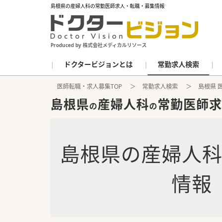
島根県の産婦人科の常勤医師求人・転職・募集情報
Produced by 株式会社メディカルリソース
ドクタービジョンとは
常勤求人検索
医師転職・求人募集TOP
常勤求人検索
島根県 
島根県
産婦人科
常勤医師求
の
の
島根県
の
産婦人
情報