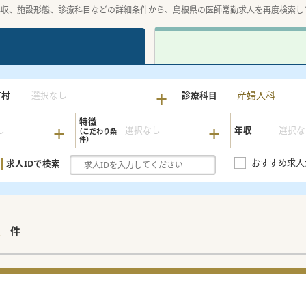
年収、施設形態、診療科目などの詳細条件から、島根県の医師常勤求人を再度検索し
産婦人科
町村
選択なし
診療科目
特徴
し
選択なし
年収
選択な
おすすめ求人
求人IDで検索
1
件