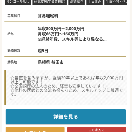
オンコール無し
研究支援(学会費補助)
高額給与
土日休み
年齢不問・ベテラ
耳鼻咽喉科
募集科目
年収800万円～2,000万円
月収66万円～166万円
給与
※経験年数、スキル等により異なる
※上記は月2～3回の当直手当を含む
週5日
勤務日数
島根県 益田市
勤務地
☆当直を含みますが、経験20年以上であれば年収2,000万円
以上も可能です！
☆全国規模の法人のため、経営も安定しています！
☆他科の医師との交流も盛んなため、スキルアップに最適で
す。
★☆コンサルタントからのメッセージ★☆
常勤の体制強化のため募集されています。
高年収かつスキルアップができる環境ですので、
お気軽にお問い合わせください♪
詳細を見る
#秋入職可
この求人に