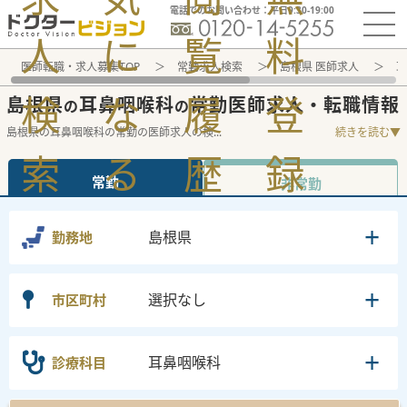
電話でのお問い合わせ：平日9:30-19:00
人
に
覧
料
医師転職・求人募集TOP
常勤求人検索
島根県 医師求人
耳
検
な
履
登
島根県
耳鼻咽喉科
常勤医師求人・転職情報
の
の
島根県の耳鼻咽喉科の常勤の医師求人の検
...
続きを読む▼
索
る
歴
録
常勤
非常勤
島根県
勤務地
選択なし
市区町村
耳鼻咽喉科
診療科目