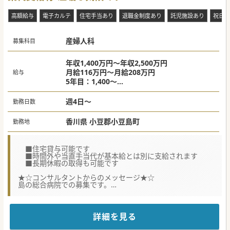
高額給与
電子カルテ
住宅手当あり
退職金制度あり
託児施設あり
祝日休
産婦人科
募集科目
年収1,400万円～年収2,500万円
月給116万円～月給208万円
給与
5年目：1,400～
10年目：1,600万円～
20年目：1,900万円～
週4日～
勤務日数
香川県 小豆郡小豆島町
勤務地
■住宅貸与可能です
■時間外や当直手当代が基本給とは別に支給されます
■長期休暇の取得も可能です
★☆コンサルタントからのメッセージ★☆
島の総合病院での募集です。
赴任等の相談可能ですのでまずはお気軽にお問合せくださ
い。
詳細を見る