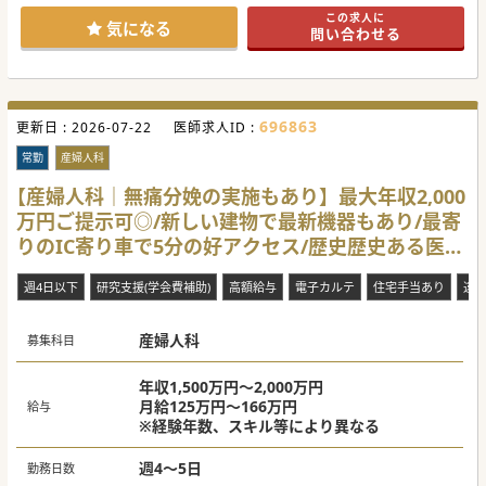
#秋入職可
この求人に
気になる
問い合わせる
696863
更新日 :
2026-07-22
医師求人ID :
常勤
産婦人科
【産婦人科｜無痛分娩の実施もあり】最大年収2,000
万円ご提示可◎/新しい建物で最新機器もあり/最寄
りのIC寄り車で5分の好アクセス/歴史歴史ある医療
機関です♪
週4日以下
研究支援(学会費補助)
高額給与
電子カルテ
住宅手当あり
遠
産婦人科
募集科目
年収1,500万円～2,000万円
月給125万円～166万円
給与
※経験年数、スキル等により異なる
週4～5日
勤務日数