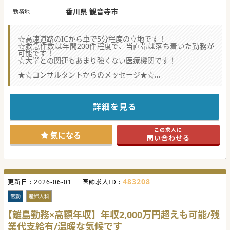
香川県 観音寺市
勤務地
☆高速道路のICから車で5分程度の立地です！
☆救急件数は年間200件程度で、当直帯は落ち着いた勤務が
可能です！
☆大学との関連もあまり強くない医療機関です！
★☆コンサルタントからのメッセージ★☆
常勤の体制強化のため募集されています。
複数の常勤医師が在籍していますので、育児中の先生にもお
すすめの求人です。
まずはお気軽にお問い合わせください♪
詳細を見る
#秋入職可
この求人に
気になる
問い合わせる
483208
更新日 :
2026-06-01
医師求人ID :
常勤
産婦人科
【離島勤務×高額年収】年収2,000万円超えも可能/残
業代支給有/温暖な気候です