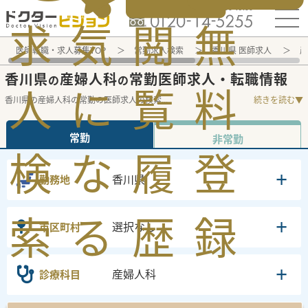
電話でのお問い合わせ：平日9:30-19:00
求
気
閲
無
医師転職・求人募集TOP
常勤求人検索
香川県 医師求人
産
香川県
産婦人科
常勤医師求人・転職情報
の
の
人
に
覧
料
香川県の産婦人科の常勤の医師求人の検索
...
続きを読む▼
常勤
非常勤
検
な
履
登
香川県
勤務地
索
る
歴
録
選択なし
市区町村
産婦人科
診療科目