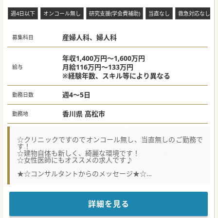
週4日以下
オンコール無し
研究支援(学会費補助)
当直なし
救急対応なし
産婦人科、婦人科
募集科目
年収1,400万円～1,600万円
月給116万円～133万円
給与
※経験年数、スキル等により異なる
週4～5日
勤務日数
香川県 高松市
勤務地
☆クリニックですのでオンコール無し、当直無しのご勤務で
す！
☆建物自体も新しく、綺麗な環境です！
☆女性医師にもオススメの求人です♪
★☆コンサルタントからのメッセージ★☆
組織体制の強化のため募集されています。
地域の患者さんから評判のクリニックで、健診やワクチン接
種も積極的に行っています。
詳細を見る
経営面でも右肩上がりのクリニックで将来性もございます♪