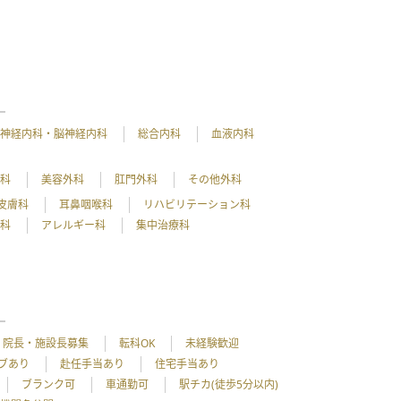
神経内科・脳神経内科
総合内科
血液内科
外科
美容外科
肛門外科
その他外科
皮膚科
耳鼻咽喉科
リハビリテーション科
理科
アレルギー科
集中治療科
院長・施設長募集
転科OK
未経験歓迎
ブあり
赴任手当あり
住宅手当あり
ブランク可
車通勤可
駅チカ(徒歩5分以内)