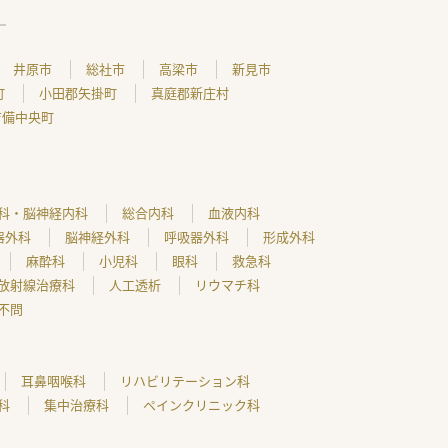
井原市
総社市
高梁市
新見市
町
小田郡矢掛町
真庭郡新庄村
吉備中央町
科・脳神経内科
総合内科
血液内科
器外科
脳神経外科
呼吸器外科
形成外科
麻酔科
小児科
眼科
救急科
放射線治療科
人工透析
リウマチ科
不問
耳鼻咽喉科
リハビリテーション科
科
集中治療科
ペインクリニック科