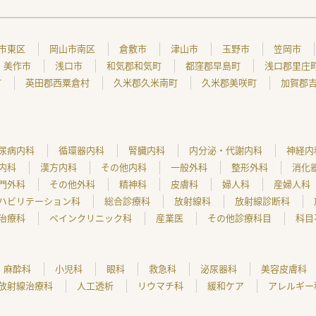
市東区
岡山市南区
倉敷市
津山市
玉野市
笠岡市
美作市
浅口市
和気郡和気町
都窪郡早島町
浅口郡里庄
町
英田郡西粟倉村
久米郡久米南町
久米郡美咲町
加賀郡
尿病内科
循環器内科
腎臓内科
内分泌・代謝内科
神経内
内科
漢方内科
その他内科
一般外科
整形外科
消化
門外科
その他外科
精神科
皮膚科
婦人科
産婦人科
ハビリテーション科
総合診療科
放射線科
放射線診断科
治療科
ペインクリニック科
産業医
その他診療科目
科目
麻酔科
小児科
眼科
救急科
泌尿器科
美容皮膚科
放射線治療科
人工透析
リウマチ科
緩和ケア
アレルギー