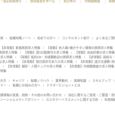
・指定医取得可
医院経営を学べる
祝日休み
内視鏡検査
医療
検索
転職攻略ノート
初めての方へ
コンサルタント紹介
よくあるご質
【非常勤】新着医師求人特集
【常勤】秋入職×働きやすい環境の医師求人特集
の医師求人特集
【常勤】週3日勤務可の求人特集
【常勤】自由診療の求人特集
師求人特集
【常勤】転科OK・未経験歓迎の医師求人特集
【非常勤】高給与
能な求人特集
【非常勤】宿日直許可ありの求人特集
【非常勤】遠方交通費･
集
【非常勤】健診・人間ドックの求人特集
【非常勤】内視鏡検査の求人特集
人特集
働き方
キャリア
転職ノウハウ
業界動向
医療知識
スキルアップ
ビナー
転職にお悩みの方へ
ドクタービジョン＋とは
登録情報の変更、削除・その他のお問い合わせ
当社に関するご意見・ご要望・苦
ソーシャルメディアポリシー
カスタマーハラスメントに関する方針
利用規