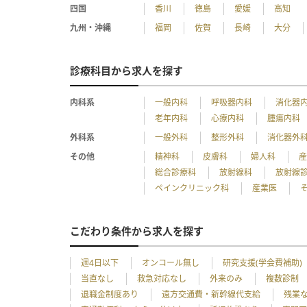
四国
香川
徳島
愛媛
高知
九州・沖縄
福岡
佐賀
長崎
大分
診療科目から求人を探す
内科系
一般内科
呼吸器内科
消化器
老年内科
心療内科
腫瘍内科
外科系
一般外科
整形外科
消化器外
その他
精神科
皮膚科
婦人科
総合診療科
放射線科
放射線
ペインクリニック科
産業医
こだわり条件から求人を探す
週4日以下
オンコール無し
研究支援(学会費補助)
当直なし
救急対応なし
外来のみ
複数診制
退職金制度あり
遠方交通費・新幹線代支給
残業