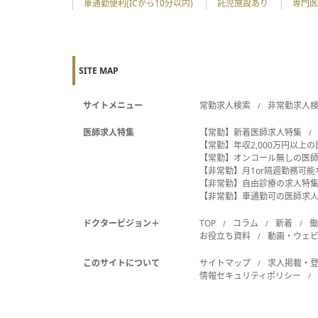
車通勤便利(ICから10分以内)
託児施設あり
専門医
SITE MAP
サイトメニュー
常勤求人検索
非常勤求人
医師求人特集
【常勤】新着医師求人特集
【常勤】年収2,000万円以上
【常勤】オンコール無しの医
【非常勤】月1or隔週勤務可
【非常勤】自由診療の求人特
【非常勤】車通勤可の医師求
ドクタービジョン＋
TOP
コラム
新着
お役立ち資料
動画・ウェ
このサイトについて
サイトマップ
求人掲載・
情報セキュリティポリシー