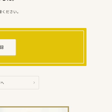
録ください。
録
ジへ