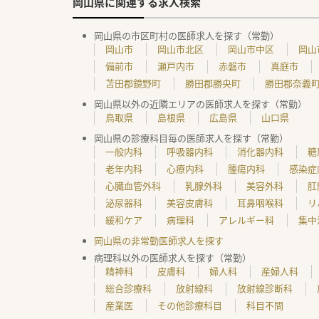
岡山県に関連する求人検索
岡山県の市区町村の医師求人を探す（常勤）
岡山市
岡山市北区
岡山市中区
岡山
備前市
瀬戸内市
赤磐市
真庭市
苫田郡鏡野町
勝田郡勝央町
勝田郡奈義
岡山県以外の近隣エリアの医師求人を探す（常勤）
鳥取県
島根県
広島県
山口県
岡山県の診療科目毎の医師求人を探す（常勤）
一般内科
呼吸器内科
消化器内科
糖
老年内科
心療内科
腫瘍内科
感染症
心臓血管外科
乳腺外科
美容外科
肛
泌尿器科
美容皮膚科
耳鼻咽喉科
リ
緩和ケア
病理科
アレルギー科
集中
岡山県の非常勤医師求人を探す
病理科以外の医師求人を探す（常勤）
精神科
皮膚科
婦人科
産婦人科
総合診療科
放射線科
放射線診断科
産業医
その他診療科目
科目不問