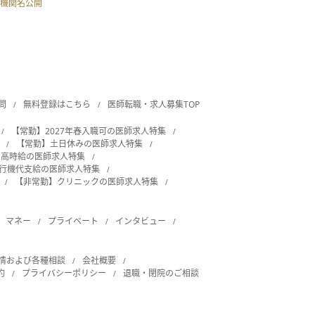
機関名公開
問
無料登録はこちら
医師転職・求人募集TOP
【常勤】2027年春入職可の医師求人特集
【常勤】土日休みの医師求人特集
・高時給の医師求人特集
飛行機代支給の医師求人特集
【非常勤】クリニックの医師求人特集
マネー
プライベート
インタビュー
情および各種相談
会社概要
約
プライバシーポリシー
退職・閉院のご相談