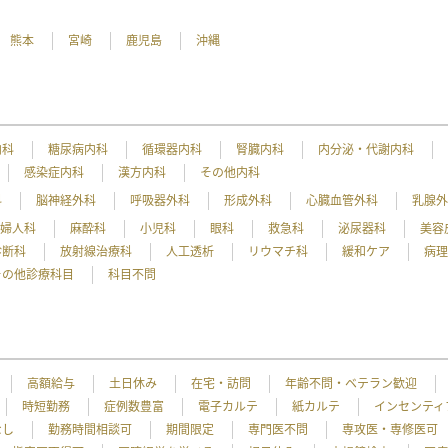
熊本
宮崎
鹿児島
沖縄
内科
糖尿病内科
循環器内科
腎臓内科
内分泌・代謝内科
感染症内科
漢方内科
その他内科
科
脳神経外科
呼吸器外科
形成外科
心臓血管外科
乳腺
産婦人科
麻酔科
小児科
眼科
救急科
泌尿器科
美容
診断科
放射線治療科
人工透析
リウマチ科
緩和ケア
病
その他診療科目
科目不問
高額給与
土日休み
在宅・訪問
年齢不問・ベテラン歓迎
時短勤務
症例数豊富
電子カルテ
紙カルテ
インセンティ
なし
勤務時間相談可
期間限定
専門医不問
専攻医・専修医可