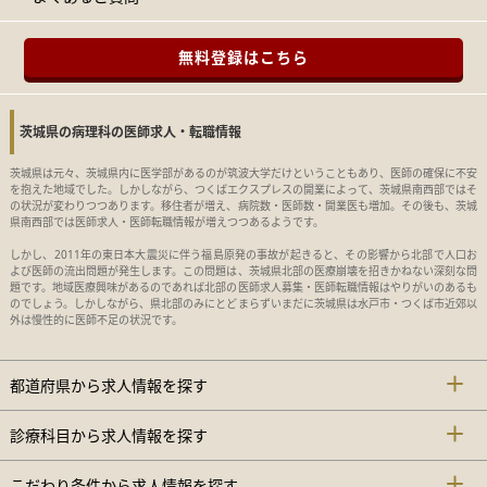
無料登録はこちら
茨城県の病理科の医師求人・転職情報
茨城県は元々、茨城県内に医学部があるのが筑波大学だけということもあり、医師の確保に不安
を抱えた地域でした。しかしながら、つくばエクスプレスの開業によって、茨城県南西部ではそ
の状況が変わりつつあります。移住者が増え、病院数・医師数・開業医も増加。その後も、茨城
県南西部では医師求人・医師転職情報が増えつつあるようです。
しかし、2011年の東日本大震災に伴う福島原発の事故が起きると、その影響から北部で人口お
よび医師の流出問題が発生します。この問題は、茨城県北部の医療崩壊を招きかねない深刻な問
題です。地域医療興味があるのであれば北部の医師求人募集・医師転職情報はやりがいのあるも
のでしょう。しかしながら、県北部のみにとどまらずいまだに茨城県は水戸市・つくば市近郊以
外は慢性的に医師不足の状況です。
都道府県から求人情報を探す
診療科目から求人情報を探す
こだわり条件から求人情報を探す