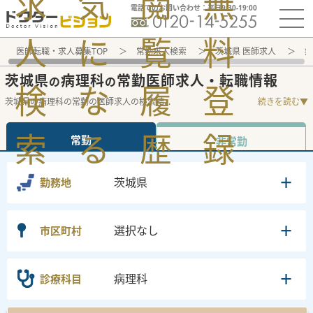
求
気
閲
無
電話でのお問い合わせ：平日9:30-19:00
人
に
覧
料
医師転職・求人募集TOP
常勤求人検索
茨城県 医師求人
病
茨城県
病理科
常勤医師求人・転職情報
の
の
検
な
履
登
茨城県の病理科の常勤の医師求人の検索結
...
続きを読む▼
索
る
歴
録
常勤
非常勤
茨城県
勤務地
選択なし
市区町村
病理科
診療科目