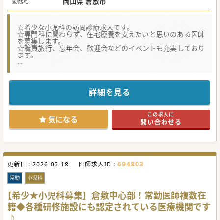
岡山県 倉敷市
勤務地
☆希少な小児科の訪問診療求人です。
☆専門科に関わらず、在宅療養を支えたいと思いのある医師
を募集します。
☆職員旅行、忘年会、歓迎会などのイベントも充実しており
ます。
★☆コンサルタントからのメッセージ☆★
2026年4月入職予定となります。
育児支援の体制も整っており、勤務時間・日数の調整可能で
詳細を見る
す。
日勤帯・夜間帯ともに看護師、ドライバーが同行いたしま
す。
この求人に
気になる
問い合わせる
＃春入職可
#秋入職可
694803
更新日 :
2026-05-18
医師求人ID :
常勤
小児科
【希少★小児科募集】倉敷中心部！常勤医師複数在
籍◆各種研修施設にも認定されている医療機関です
♪