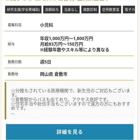
研究支援(学会費補助)
高額給与
当直なし
複数診制
症例数豊富
電子カル
小児科
募集科目
年収1,000万円～1,800万円
月給83万円～150万円
給与
※経験年数やスキル等により異なる
週5日
勤務日数
岡山県 倉敷市
勤務地
☆分娩もされている医療機関で、新生児のご対応もございま
す。
☆倉敷駅からバスも出ており、アクセス良好です。
☆住宅手当や赴任手当もございますので遠方の方にもおすす
めです。
★☆コンサルタントからのメッセージ★☆
常勤ドクターの体制強化のための募集です。
症例数も多いので、経験を積みたいドクターも相談可能で
す。
詳細を見る
お気軽にお問い合わせください♪