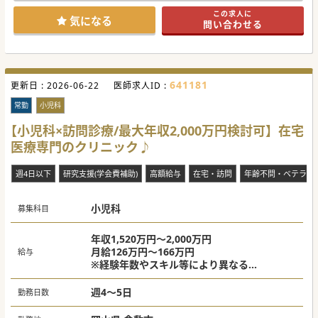
#秋入職可
この求人に
気になる
問い合わせる
641181
更新日 :
2026-06-22
医師求人ID :
常勤
小児科
【小児科×訪問診療/最大年収2,000万円検討可】在宅
医療専門のクリニック♪
週4日以下
研究支援(学会費補助)
高額給与
在宅・訪問
年齢不問・ベテラン
小児科
募集科目
年収1,520万円～2,000万円
月給126万円～166万円
給与
※経験年数やスキル等により異なる
※上記。週5日勤務+オンコール手当を含んだ
場合
週4～5日
勤務日数