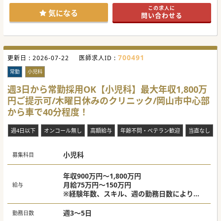
【募集背景】
この求人に
■2026年度からのさらなる診療体制強化を図るため、常勤ま
気になる
問い合わせる
たは非常勤の小児科医師を積極的に募集しております。
■午後の外来診療は特に患者さんが多く、午後の外来終了ま
で貢献いただける方を歓迎されています。
■現在、患者数のキャパシティを増やすための体制改定を検
討中であり、新体制の核となる医師としてお迎えしたいと考
えております。
700491
更新日 :
2026-07-22
医師求人ID :
【やりがい】
■地域に必要不可欠な小児科外来を担う医師として、お子様
常勤
小児科
の成長と健康を支えることで社会貢献を担えます。
■地域でも高い人気を誇るクリニックにて豊富な症例経験を
週3日から常勤採用OK【小児科】最大年収1,800万
積むことができ、小児科専門医としてのスキルアップにも繋
円ご提示可/木曜日休みのクリニック/岡山市中心部
がります。
■開業志向のある先生も歓迎されており、将来を見据えたキ
から車で40分程度！
ャリアステップを応援する柔軟な体制が整っております。
週4日以下
オンコール無し
高額給与
年齢不問・ベテラン歓迎
当直なし
#秋入職可
小児科
募集科目
年収900万円～1,800万円
月給75万円～150万円
給与
※経験年数、スキル、週の勤務日数により異
なる
週3～5日
勤務日数