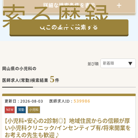
索
る
歴
録
詳細な検索条件を表示
この条件で検索する
並び順
岡山県の小児科の
5
医師求人(常勤)検索結果
件
539986
更新日 :
2026-08-03
医師求人ID :
NEW
常勤
小児科
【小児科×安心の2診制◎】地域住民からの信頼が厚
い小児科クリニック/インセンティブ有/将来開業を
お考えの先生も歓迎♪