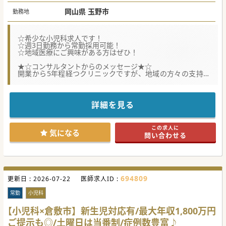
岡山県 玉野市
勤務地
☆希少な小児科求人です！
☆週3日勤務から常勤採用可能！
☆地域医療にご興味がある方はぜひ！
★☆コンサルタントからのメッセージ★☆
開業から5年程経つクリニックですが、地域の方々の支持も
多く集めています。
小児科については、常勤ドクターが退職予定で後任を探され
ています。
週3日からもで相談が可能ですので、まずはお気軽にお問合
詳細を見る
せください♪
#秋入職可
この求人に
気になる
問い合わせる
694809
更新日 :
2026-07-22
医師求人ID :
常勤
小児科
【小児科×倉敷市】新生児対応有/最大年収1,800万円
ご提示も◎/土曜日は当番制/症例数豊富♪