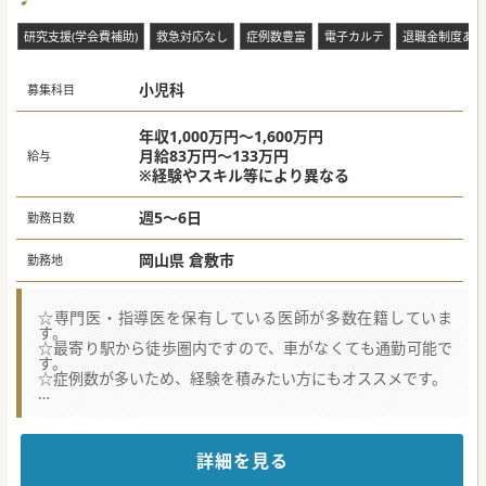
研究支援(学会費補助)
救急対応なし
症例数豊富
電子カルテ
退職金制度あり
小児科
募集科目
年収1,000万円～1,600万円
月給83万円～133万円
給与
※経験やスキル等により異なる
週5～6日
勤務日数
岡山県 倉敷市
勤務地
☆専門医・指導医を保有している医師が多数在籍していま
す。
☆最寄り駅から徒歩圏内ですので、車がなくても通勤可能で
す。
☆症例数が多いため、経験を積みたい方にもオススメです。
★☆コンサルタントからのメッセージ★☆
常勤の体制強化が必要なため募集されています。
倉敷の高次機能病院として、他院からの受け入れも積極的に
行っています。
詳細を見る
循環器系、神経系等様々な症例がございます。