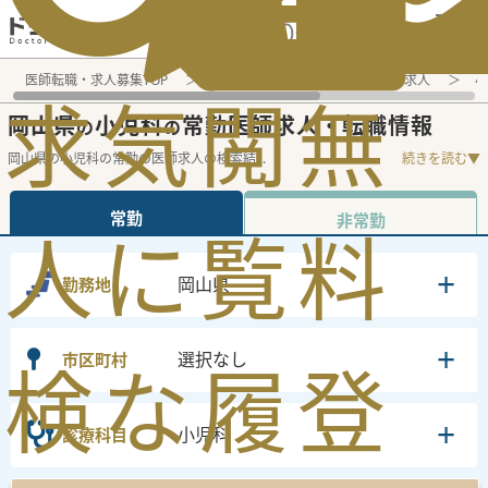
電話でのお問い合わせ：平日9:30-19:00
医師転職・求人募集TOP
常勤求人検索
岡山県 医師求人
小
求
気
閲
無
岡山県
小児科
常勤医師求人・転職情報
の
の
岡山県の小児科の常勤の医師求人の検索結
...
続きを読む▼
常勤
非常勤
人
に
覧
料
岡山県
勤務地
選択なし
市区町村
検
な
履
登
小児科
診療科目