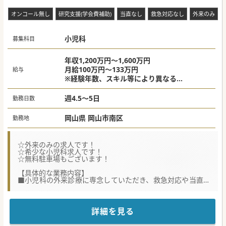
オンコール無し
研究支援(学会費補助)
当直なし
救急対応なし
外来のみ
小児科
募集科目
年収1,200万円～1,600万円
月給100万円～133万円
給与
※経験年数、スキル等により異なる
（インセンティブあり）
週4.5～5日
勤務日数
岡山県 岡山市南区
勤務地
☆外来のみの求人です！
☆希少な小児科求人です！
☆無料駐車場もございます！
【具体的な業務内容】
■小児科の外来診療に専念していただき、救急対応や当直、
オンコールは一切ございません。
■外来は週に平均10コマを担当いただき、1日約100名の患
者様を2名の医師で診察する体制を基本としています。
■1コマあたりの外来患者数は平均30名程度であり、地域の
詳細を見る
小児科医療の最前線で多くの症例に対応いただけます。