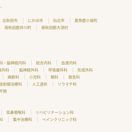
北秋田市
にかほ市
仙北市
鹿角郡小坂町
南秋田郡井川町
南秋田郡大潟村
科・脳神経内科
総合内科
血液内科
器外科
脳神経外科
呼吸器外科
形成外科
麻酔科
小児科
眼科
救急科
放射線治療科
人工透析
リウマチ科
不問
耳鼻咽喉科
リハビリテーション科
科
集中治療科
ペインクリニック科