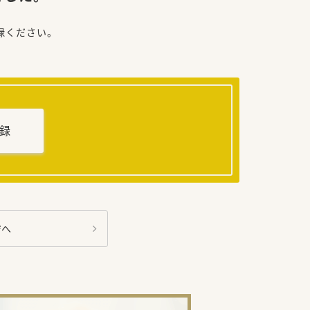
録ください。
録
ジへ