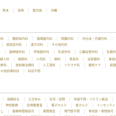
熊本
宮崎
鹿児島
沖縄
内科
糖尿病内科
循環器内科
腎臓内科
内分泌・代謝内科
感染症内科
漢方内科
その他内科
科
脳神経外科
呼吸器外科
形成外科
心臓血管外科
乳腺
産婦人科
麻酔科
小児科
眼科
救急科
泌尿器科
美容
診断科
放射線治療科
人工透析
リウマチ科
緩和ケア
病
その他診療科目
科目不問
高額給与
土日休み
在宅・訪問
年齢不問・ベテラン歓迎
時短勤務
症例数豊富
電子カルテ
紙カルテ
インセンティ
なし
勤務時間相談可
期間限定
専門医不問
専攻医・専修医可