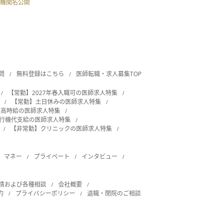
機関名公開
問
無料登録はこちら
医師転職・求人募集TOP
【常勤】2027年春入職可の医師求人特集
【常勤】土日休みの医師求人特集
・高時給の医師求人特集
飛行機代支給の医師求人特集
【非常勤】クリニックの医師求人特集
マネー
プライベート
インタビュー
情および各種相談
会社概要
約
プライバシーポリシー
退職・閉院のご相談