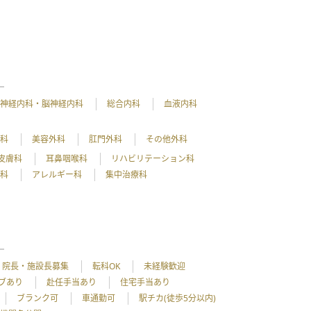
神経内科・脳神経内科
総合内科
血液内科
外科
美容外科
肛門外科
その他外科
皮膚科
耳鼻咽喉科
リハビリテーション科
理科
アレルギー科
集中治療科
院長・施設長募集
転科OK
未経験歓迎
ブあり
赴任手当あり
住宅手当あり
ブランク可
車通勤可
駅チカ(徒歩5分以内)