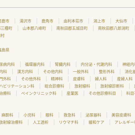
男鹿市
湯沢市
鹿角市
由利本荘市
潟上市
大仙市
郡三種町
山本郡八峰町
南秋田郡五城目町
南秋田郡八郎潟町
瀬村
福島県
尿病内科
循環器内科
腎臓内科
内分泌・代謝内科
神経内
内科
漢方内科
その他内科
一般外科
整形外科
消化
門外科
その他外科
精神科
皮膚科
婦人科
産婦人科
ハビリテーション科
総合診療科
放射線科
放射線診断科
治療科
ペインクリニック科
産業医
その他診療科目
科目
麻酔科
小児科
眼科
救急科
泌尿器科
美容皮膚科
放射線治療科
人工透析
リウマチ科
緩和ケア
アレルギー