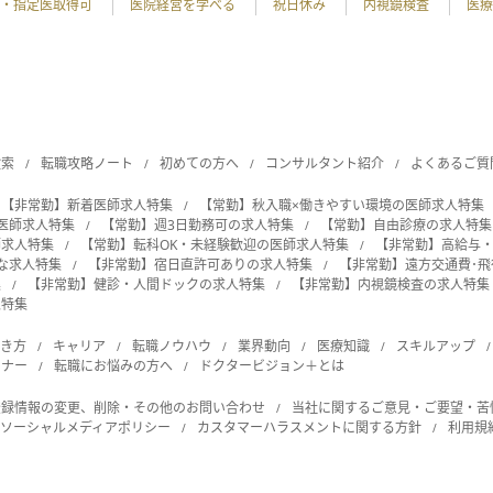
・指定医取得可
医院経営を学べる
祝日休み
内視鏡検査
医療
検索
転職攻略ノート
初めての方へ
コンサルタント紹介
よくあるご質
【非常勤】新着医師求人特集
【常勤】秋入職×働きやすい環境の医師求人特集
の医師求人特集
【常勤】週3日勤務可の求人特集
【常勤】自由診療の求人特集
師求人特集
【常勤】転科OK・未経験歓迎の医師求人特集
【非常勤】高給与
能な求人特集
【非常勤】宿日直許可ありの求人特集
【非常勤】遠方交通費･
集
【非常勤】健診・人間ドックの求人特集
【非常勤】内視鏡検査の求人特集
人特集
働き方
キャリア
転職ノウハウ
業界動向
医療知識
スキルアップ
ビナー
転職にお悩みの方へ
ドクタービジョン＋とは
登録情報の変更、削除・その他のお問い合わせ
当社に関するご意見・ご要望・苦
ソーシャルメディアポリシー
カスタマーハラスメントに関する方針
利用規