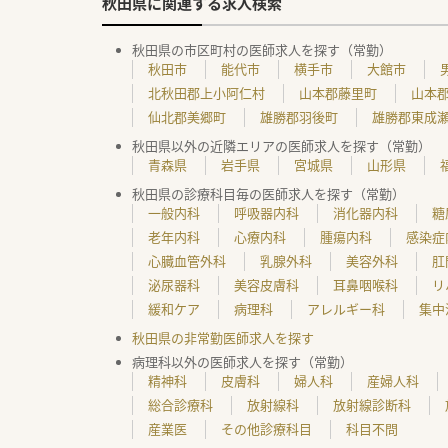
秋田県に関連する求人検索
秋田県の市区町村の医師求人を探す（常勤）
秋田市
能代市
横手市
大館市
北秋田郡上小阿仁村
山本郡藤里町
山本
仙北郡美郷町
雄勝郡羽後町
雄勝郡東成
秋田県以外の近隣エリアの医師求人を探す（常勤）
青森県
岩手県
宮城県
山形県
秋田県の診療科目毎の医師求人を探す（常勤）
一般内科
呼吸器内科
消化器内科
糖
老年内科
心療内科
腫瘍内科
感染症
心臓血管外科
乳腺外科
美容外科
肛
泌尿器科
美容皮膚科
耳鼻咽喉科
リ
緩和ケア
病理科
アレルギー科
集中
秋田県の非常勤医師求人を探す
病理科以外の医師求人を探す（常勤）
精神科
皮膚科
婦人科
産婦人科
総合診療科
放射線科
放射線診断科
産業医
その他診療科目
科目不問