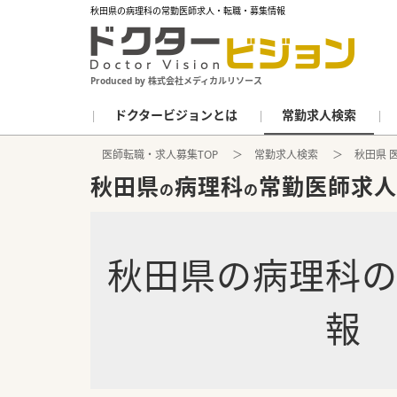
秋田県の病理科の常勤医師求人・転職・募集情報
Produced by 株式会社メディカルリソース
ドクタービジョンとは
常勤求人検索
医師転職・求人募集TOP
常勤求人検索
秋田県 
秋田県
病理科
常勤医師求人
の
の
秋田県
の
病理科
報