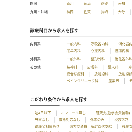
四国
香川
徳島
愛媛
高知
九州・沖縄
福岡
佐賀
長崎
大分
診療科目から求人を探す
内科系
一般内科
呼吸器内科
消化器
老年内科
心療内科
腫瘍内科
外科系
一般外科
整形外科
消化器外
その他
精神科
皮膚科
婦人科
総合診療科
放射線科
放射線
ペインクリニック科
産業医
こだわり条件から求人を探す
週4日以下
オンコール無し
研究支援(学会費補助)
当直なし
救急対応なし
外来のみ
複数診制
退職金制度あり
遠方交通費・新幹線代支給
残業