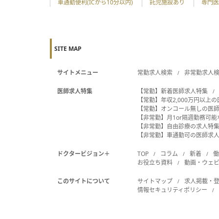
車通勤便利(ICから10分以内)
託児施設あり
専門医
SITE MAP
サイトメニュー
常勤求人検索
非常勤求人
医師求人特集
【常勤】新着医師求人特集
【常勤】年収2,000万円以上
【常勤】オンコール無しの医
【非常勤】月1or隔週勤務可
【非常勤】自由診療の求人特
【非常勤】車通勤可の医師求
ドクタービジョン＋
TOP
コラム
新着
お役立ち資料
動画・ウェ
このサイトについて
サイトマップ
求人掲載・
情報セキュリティポリシー