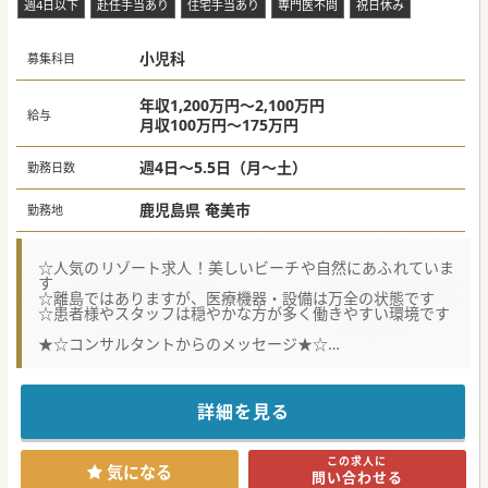
週4日以下
赴任手当あり
住宅手当あり
専門医不問
祝日休み
小児科
募集科目
年収1,200万円～2,100万円
給与
月収100万円～175万円
週4日～5.5日（月～土）
勤務日数
鹿児島県 奄美市
勤務地
☆人気のリゾート求人！美しいビーチや自然にあふれていま
す
☆離島ではありますが、医療機器・設備は万全の状態です
☆患者様やスタッフは穏やかな方が多く働きやすい環境です
★☆コンサルタントからのメッセージ★☆
奄美大島にて、温暖な気候、豊かな自然が魅力のリゾート求
人です。
今回、体制強化のため、小児科医師の募集をしております。
ここ数年、関東在住の若い先生が、へき地医療・ライフワー
詳細を見る
クバランス・子育て環境等を検討し、自然あふれる離島での
生活を選ばれ、
入職されております。
この求人に
全国各地に病院を展開するスケールメリットを活かし、残念
気になる
問い合わせる
ながら離島を離れ、関東はじめ本土に戻ることになった際に