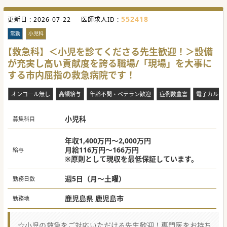
で、小児科の開業に必要な実践的ノウハウを身につけるにも
最適な病院です。
552418
更新日 :
ご興味ございましたら是非、ご一報ください。
2026-07-22
医師求人ID :
#秋入職可
常勤
小児科
【救急科】＜小児を診てくださる先生歓迎！＞設備
が充実し高い貢献度を誇る職場/「現場」を大事に
する市内屈指の救急病院です！
オンコール無し
高額給与
年齢不問・ベテラン歓迎
症例数豊富
電子カルテ
小児科
募集科目
年収1,400万円～2,000万円
月給116万円～166万円
給与
※原則として現収を最低保証しています。
週5日（月～土曜）
勤務日数
鹿児島県 鹿児島市
勤務地
☆小児の救急をご対応いただける先生歓迎！専門医をお持ち