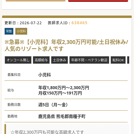
も
異動支援が可能です。
地域医療に興味のある方や、セカンドキャリア先をお探しの
先生にオススメの求人ですので、
少しでもご興味がございましたら、お気軽にお問合せくださ
638465
更新日 :
い。
2026-07-22
医師求人ID :
#秋入職可
常勤
小児科
※急募※【小児科】年収2,300万円可能/土日祝休み/
人気のリゾート求人です
オンコール無し
高額給与
土日休み
年齢不問・ベテラン歓迎
転科OK
電
小児科
募集科目
年収1,800万円～2,300万円
給与
月収150万円～191万円
週5日（月～金）
勤務日数
鹿児島県 熊毛郡南種子町
勤務地
☆年収2,300万円も可能な高額求人です