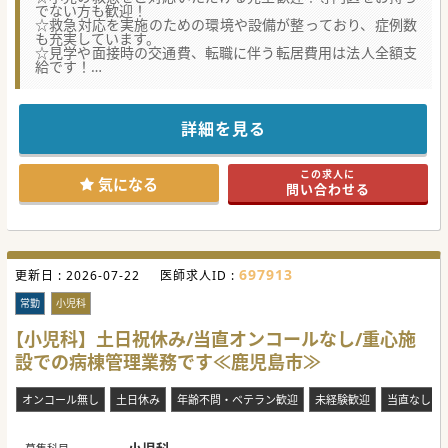
でない方も歓迎！
☆救急対応を実施のための環境や設備が整っており、症例数
も充実しています。
☆見学や面接時の交通費、転職に伴う転居費用は法人全額支
給です！
★☆コンサルタントからのメッセージ★☆
鹿児島市内でも有数の急性期病院で、症例数や医療機器の充
実ぶりは目を見張るものがあり、
詳細を見る
社会貢献度の高いご経験を積むことが可能です。
医師の医療に対する想いを大切にされており、医療の方向性
や医療機器の導入に関しても柔軟に対応して頂けます。
この求人に
そのため、「こういう医療をしたい」を実現する文化が醸成
気になる
問い合わせる
されています。
また救急分野では、ヘリやドクターカー等のツールを存分に
活かし、「現場」に重きを置いた医療を行っています。
様々なことを経験し、研鑽を積みたい若手・中堅医師には絶
好の環境が整っており、
給与アップしたい経験豊富な方にも魅力的な求人ですので、
697913
更新日 :
是非お気軽にお問合せください！
2026-07-22
医師求人ID :
#秋入職可
常勤
小児科
【小児科】土日祝休み/当直オンコールなし/重心施
設での病棟管理業務です≪鹿児島市≫
オンコール無し
土日休み
年齢不問・ベテラン歓迎
未経験歓迎
当直なし