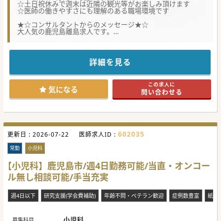
☆土日祝休みで週末は近隣の観光等がお楽しみ頂けます
☆医師の働きやすさにも理解のある職場環境です
★☆コンサルタントからのメッセージ★☆
大人気の鹿児島離島求人です。
メリハリのある就労環境で、オフの時には観光などをしっか
りお楽しみ頂ける環境です。
また、鹿児島市まで高速船で日帰り往復できるなど、インフ
ラもしっかり整っております。
詳細を見る
年収も最大2,300万円で当直代別途支給と相場より高く、給
与もしっかり得ることができます。
働き方や条件面など、柔軟に相談可能ですので、
この求人に
離島医療にご興味がございましたら、是非お問合せくださ
気になる
問い合わせる
い。
#急募 #秋入職可
602035
更新日 :
2026-07-22
医師求人ID :
常勤
小児科
【小児科】鹿児島市/週4日勤務可能/当直・オンコー
ル無し相談可能/手当充実
週4日以下
研究支援(学会費補助)
年齢不問・ベテラン歓迎
症例数豊富
紙カ
小児科
募集科目