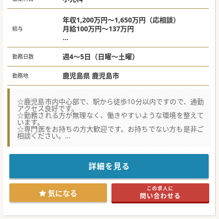
年収1,200万円～1,650万円（応相談）
月給100万円～137万円
給与
＜目安＞
週5日：年収1,650万円～ （応相談）
週4～5日（日曜～土曜）
勤務日数
週4日：1,200～1,500万円
※当直料別途支給。
鹿児島県 鹿児島市
勤務地
☆鹿児島市内中心部で、駅から徒歩10分以内ですので、通勤
アクセス良好です。
☆勤務される方が無理なく、働きやすいような環境を整えて
います。
☆専門医をお持ちの方大歓迎です。お持ちでない方も是非ご
相談ください。
★☆コンサルタントからのメッセージ★☆
鹿児島中央駅より程近い、人気エリアに位置する病院です。
外来を土日あけており、平日は21時まで開いています。
詳細を見る
しかし、その分、医師には負担もかかるためシフトを細かく
分類することによって対応しています。
そのため勤務体系がやや複雑ですが、
この求人に
週32時間や当直免除、主治医制をとらないなど、医師の負担
気になる
問い合わせる
軽減に努めています。
週4日や当直無しも相談可能で、体力的にも無理なくメリハ
リをつけて勤務可能です。
将来、小児科開業をお考えの方、診療から健診・予防接種ま