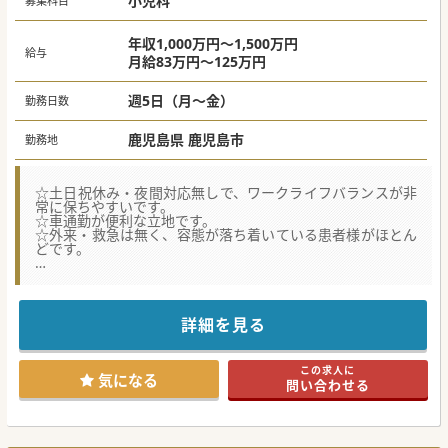
小児科
募集科目
年収1,000万円～1,500万円
給与
月給83万円～125万円
週5日（月～金）
勤務日数
鹿児島県 鹿児島市
勤務地
☆土日祝休み・夜間対応無しで、ワークライフバランスが非
常に保ちやすいです。
☆車通勤が便利な立地です。
☆外来・救急は無く、容態が落ち着いている患者様がほとん
どです。
★☆コンサルタントからのメッセージ★☆
鹿児島市内で長期的な経過を見守る「支える医療」を実践す
る重心施設より、
病棟管理を対応いただける小児科医師の募集です。
詳細を見る
お盆休みやリフレッシュ休暇もございますので、家族や自分
の時間を確保しできる環境です。
また、救急や手術なしの落ち着いた勤務環境で、無理のない
この求人に
勤務ペースで長く働けます。
気になる
問い合わせる
少しでもご興味がございましたら、お気軽にお問合せくださ
い。
#秋入職可