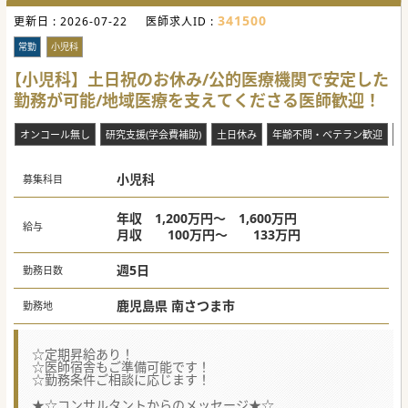
341500
更新日 :
2026-07-22
医師求人ID :
常勤
小児科
【小児科】土日祝のお休み/公的医療機関で安定した
勤務が可能/地域医療を支えてくださる医師歓迎！
オンコール無し
研究支援(学会費補助)
土日休み
年齢不問・ベテラン歓迎
電
小児科
募集科目
年収 1,200万円～ 1,600万円
給与
月収 100万円～ 133万円
週5日
勤務日数
鹿児島県 南さつま市
勤務地
☆定期昇給あり！
☆医師宿舎もご準備可能です！
☆勤務条件ご相談に応じます！
★☆コンサルタントからのメッセージ★☆