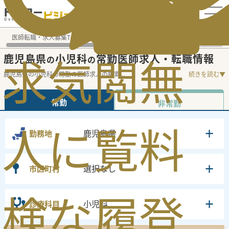
電話でのお問い合わせ：平日9:30-19:00
医師転職・求人募集TOP
常勤求人検索
鹿児島県 医師求人
求
気
閲
無
鹿児島県
小児科
常勤医師求人・転職情報
の
の
鹿児島県の小児科の常勤の医師求人の検索
...
続きを読む▼
常勤
非常勤
人
に
覧
料
鹿児島県
勤務地
選択なし
市区町村
検
な
履
登
小児科
診療科目