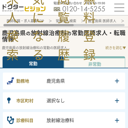
電話でのお問い合わせ：平日9:30-19:00
人
に
覧
料
医師転職・求人募集TOP
常勤求人検索
鹿児島県 医師求人
検
な
履
登
鹿児島県
放射線治療科
常勤医師求人・転職
の
の
情報
鹿児島県の放射線治療科の常勤の医師求人
...
続きを読む▼
索
る
歴
録
常勤
非常勤
鹿児島県
勤務地
選択なし
市区町村
放射線治療科
診療科目