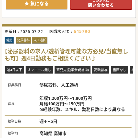
この求人に
気になる
問い合わせる
645790
更新日 :
2026-07-22
医師求人ID :
常勤
泌尿器科
人工透析
【泌尿器科の求人/透析管理可能な方必見/当直無し
も可】週4日勤務もご相談ください♪
週4日以下
オンコール無し
研究支援(学会費補助)
高額給与
当直なし
複
泌尿器科、人工透析
募集科目
年収1,200万円～1,800万円
月給100万円～150万円
給与
※経験年数、スキル、勤務日数により異なる
週4～5日
勤務日数
高知県 高知市
勤務地