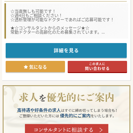
☆当直無しも可能です！
☆週4日もご相談ください！
☆透析管理が可能なドクターであればご応募可能です！
★☆コンサルタントからのメッセージ★☆
常勤ドクターの高齢化のため募集されています。
高知市に位置する100床未満のコンパクトな医療機関です。
お気軽にお問い合わせください♪
#秋入職可
詳細を見る
この求人に
気になる
問い合わせる