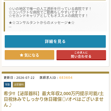
☆いの地区で唯一の人工透析を行っている病院です！
☆コンパクトな病院でご勤務もしやすいです！
☆セカンドキャリアとしてもオススメの病院です！
★☆コンサルタントからのメッセージ★☆
10月から、組織体制の変更があり、体制強化のため募集され
ております。
高知市内の中心部から車で20分程度で、周りの環境も良いエ
リアです。
詳細を見る
勤務日数なども相談可能ですので、少しでもご興味がござい
ましたらお問合せください♪
この求人に
#秋入職可
気になる
問い合わせる
683604
更新日 :
2026-07-22
医師求人ID :
常勤
泌尿器科
希少‼【泌尿器科】最大年収2,000万円提示可能/土
日祝休みでしっかり休日確保◎/オペはございませ
ん♪