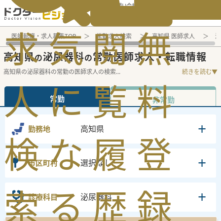
電話でのお問い合わせ：平日9:30-19:00
求
気
閲
無
医師転職・求人募集TOP
常勤求人検索
高知県 医師求人
泌
高知県
泌尿器科
常勤医師求人・転職情報
の
の
高知県の泌尿器科の常勤の医師求人の検索
...
続きを読む▼
人
に
覧
料
常勤
非常勤
高知県
勤務地
検
な
履
登
選択なし
市区町村
索
る
歴
録
泌尿器科
診療科目