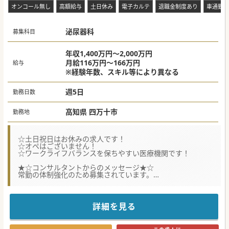
オンコール無し
高額給与
土日休み
電子カルテ
退職金制度あり
車通勤可
泌尿器科
募集科目
年収1,400万円～2,000万円
月給116万円～166万円
給与
※経験年数、スキル等により異なる
週5日
勤務日数
高知県 四万十市
勤務地
☆土日祝日はお休みの求人です！
☆オペはございません！
☆ワークライフバランスを保ちやすい医療機関です！
★☆コンサルタントからのメッセージ★☆
常勤の体制強化のため募集されています。
土日祝日は原則お休みで、ワークライフバランスも保てま
す。
お気軽にお問い合わせください♪
詳細を見る
#秋入職可