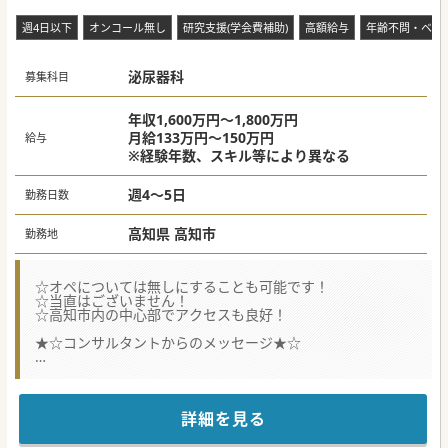
週4日以下
オンコール無し
研究支援(学会費補助)
高額給与
年齢不問・ベテ
泌尿器科
募集科目
年収1,600万円～1,800万円
月給133万円～150万円
給与
※経験年数、スキル等により異なる
週4～5日
勤務日数
高知県 高知市
勤務地
☆オペについては無しにすることも可能です！
☆当直はございません！
☆高知市内の中心部でアクセスも良好！
★☆コンサルタントからのメッセージ★☆
急性期から慢性期まで幅広く対応可能な医療機関です。
原則当直も無しのため、時間外の対応はほとんどございませ
ん。
赴任手当等も相談が可能ですので、県外にお住まいのドクタ
詳細を見る
ーもぜひお問い合わせください♪