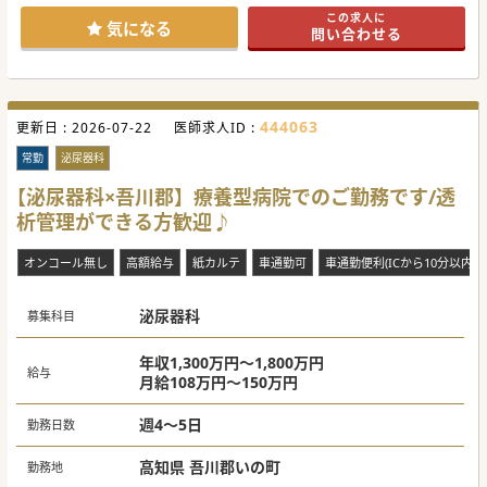
#秋入職可
この求人に
気になる
問い合わせる
444063
更新日 :
2026-07-22
医師求人ID :
常勤
泌尿器科
【泌尿器科×吾川郡】療養型病院でのご勤務です/透
析管理ができる方歓迎♪
オンコール無し
高額給与
紙カルテ
車通勤可
車通勤便利(ICから10分以内)
泌尿器科
募集科目
年収1,300万円～1,800万円
給与
月給108万円～150万円
週4～5日
勤務日数
高知県 吾川郡いの町
勤務地