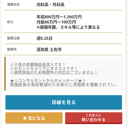
内科系・外科系
募集科目
年収800万円～1,200万円
月給66万円～100万円
給与
※経験年数、スキル等により異なる
週5.25日
勤務日数
高知県 土佐市
勤務地
☆人気の老健施設長求人です！
☆セカンドキャリアにオススメです！
☆病院併設のため時間外の対応はございません！
★☆コンサルタントからのメッセージ★☆
現施設長の負担軽減のため新たに常勤医を募集されていま
す。
夜間の対応は病院当直医が担当しますので、時間外の呼び出
しはございません。
お気軽にお問い合わせください♪
詳細を見る
#秋入職可
この求人に
気になる
問い合わせる