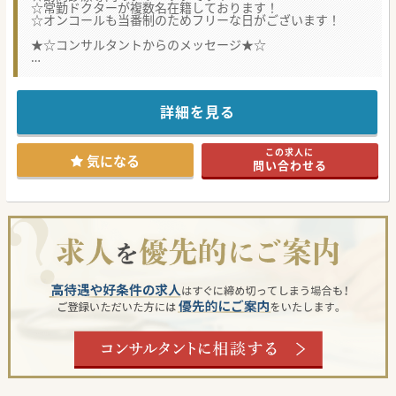
☆常勤ドクターが複数名在籍しております！
☆オンコールも当番制のためフリーな日がございます！
★☆コンサルタントからのメッセージ★☆
訪問診療未経験でも、在宅医療に興味がある方であれば大歓
迎です！
オンコールはございますが、当番制でフリーな日を設けるこ
とができ、残業もあまりございません。
詳細を見る
週4日から相談可能で、高額年収も相談できますので、ご興
味がある方はお早めにお問合せください♪
この求人に
#秋入職可
気になる
問い合わせる