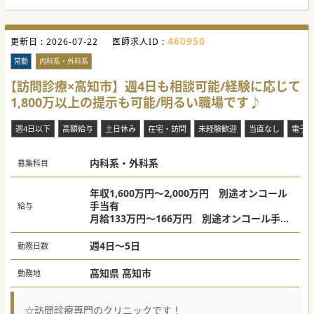
週4日や時短勤務などを選択された場合には、規定分を給与
で相殺する形となります。
研修体制もしっかりしているため、初期研修修了すぐの
美容未経験の方も安心して働ける環境です。
460950
更新日 :
2026-07-22
医師求人ID :
#秋入職可
常勤
内科系・外科系
【訪問診療×高知市】週4日も相談可能/経験に応じて
1,800万以上の提示も可能/明るい職場です♪
週4日以下
高額給与
土日休み
在宅・訪問
未経験歓迎
当直なし
電子
内科系・外科系
募集科目
年収1,600万円～2,000万円 別途オンコール
手当有
給与
月給133万円～166万円 別途オンコール手当
有
週4日～5日
勤務日数
高知県 高知市
勤務地
☆訪問診療専門のクリニックです！