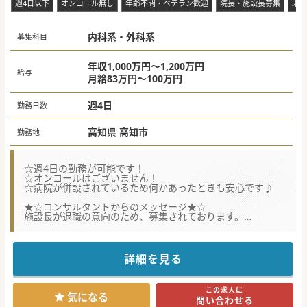
週4日以下
オンコール無し
年齢不問・ベテラン歓迎
院長・施設長募集
未経
内科系・外科系
募集科目
年収1,000万円～1,200万円
給与
月給83万円～100万円
週4日
勤務日数
高知県 高知市
勤務地
☆週4日の勤務が可能です！
☆オンコールはございません！
☆病院が併設されているため何かあったときも安心です♪
★☆コンサルタントからのメッセージ★☆
施設長が退職の意向のため、募集されております。
病院が併設されているため、時間外の対応は病院のドクター
が行います。
週4日のご勤務で、就業時間も多少のご相談ができますの
で、ご興味がある方はお早目にお問合せください♪
詳細を見る
#秋入職可
この求人に
気になる
問い合わせる