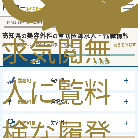
電話でのお問い合わせ：平日9:30-19:00
医師転職・求人募集TOP
常勤求人検索
高知県 医師求人
美
高知県
美容外科
常勤医師求人・転職情報
求
気
閲
無
の
の
高知県の美容外科の常勤の医師求人の検索
...
続きを読む▼
常勤
非常勤
人
に
覧
料
高知県
勤務地
選択なし
市区町村
検
な
履
登
美容外科
診療科目