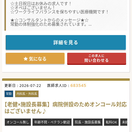
☆土日祝日はお休みの求人です！
☆オペはございません！
☆ワークライフバランスを保ちやすい医療機関です！
★☆コンサルタントからのメッセージ★☆
常勤の体制強化のため募集されています。
土日祝日は原則お休みで、ワークライフバランスも保てま
す。
お気軽にお問合せください。
詳細を見る
#秋入職可
この求人に
気になる
問い合わせる
683545
更新日 :
2026-07-22
医師求人ID :
常勤
内科系・外科系
【老健×施設長募集】病院併設のためオンコール対応
はございません♪
オンコール無し
年齢不問・ベテラン歓迎
院長・施設長募集
転科OK
未経験