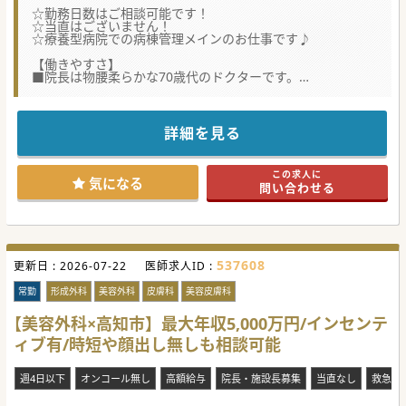
☆勤務日数はご相談可能です！
☆当直はございません！
☆療養型病院での病棟管理メインのお仕事です♪
【働きやすさ】
■院長は物腰柔らかな70歳代のドクターです。
■地域密着型の病院ですので患者さんにじっくり向き合い、
信頼関係を築いていくことに共感をもてるドクターにおすす
めの職場です。
■電子カルテですが医療クラークがいらっしゃり、慣れるま
詳細を見る
では入力補助者としてつくことができますので、電子カルテ
が苦手なドクターでも安心してご勤務いただけます。
この求人に
【募集背景】
気になる
問い合わせる
■前任者はご高齢でもあり、病棟管理の負担を感じられ、外
来のみの勤務をされたい思いからご退職されました。
■外来はほとんどいらっしゃらず、病棟管理がメインのお仕
事となり、病状が落ち着いた患者さんを35名程度ご担当いた
だく予定です。
■最短で来月からでもご入職が可能です。もちろん来年度の
537608
更新日 :
4月以降のご入職希望なども、お気軽にご相談ください。
2026-07-22
医師求人ID :
【医療機関情報】
常勤
形成外科
美容外科
皮膚科
美容皮膚科
■高知市内に2つの病院を運営されている法人で、急性期か
ら慢性期まで幅広く対応をされています。
【美容外科×高知市】最大年収5,000万円/インセンテ
■現在は歴史を感じる病院内ではありますが、近い将来に院
ィブ有/時短や顔出し無しも相談可能
内の改装を行う予定で、改装後は新しい病棟でご勤務いただ
けます。
■赴任手当や住宅手当は法人規定では支給はございません
週4日以下
オンコール無し
高額給与
院長・施設長募集
当直なし
救急対
が、状況に応じて年収面をUPするなど柔軟な対応が可能で
す。