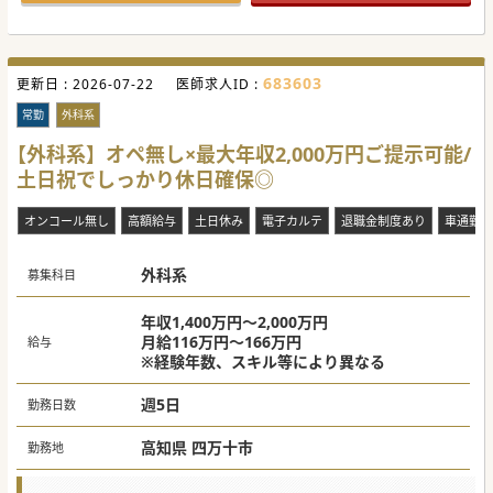
683603
更新日 :
2026-07-22
医師求人ID :
常勤
外科系
【外科系】オペ無し×最大年収2,000万円ご提示可能/
土日祝でしっかり休日確保◎
オンコール無し
高額給与
土日休み
電子カルテ
退職金制度あり
車通勤可
外科系
募集科目
年収1,400万円～2,000万円
月給116万円～166万円
給与
※経験年数、スキル等により異なる
週5日
勤務日数
高知県 四万十市
勤務地