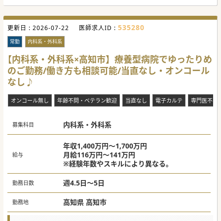
535280
更新日 :
2026-07-22
医師求人ID :
常勤
内科系・外科系
【内科系・外科系×高知市】療養型病院でゆったりめ
のご勤務/働き方も相談可能/当直なし・オンコール
なし♪
オンコール無し
年齢不問・ベテラン歓迎
当直なし
電子カルテ
専門医不問
内科系・外科系
募集科目
年収1,400万円～1,700万円
月給116万円～141万円
給与
※経験年数やスキルにより異なる。
週4.5日～5日
勤務日数
高知県 高知市
勤務地