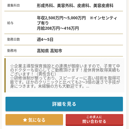
#秋入職可
形成外科、美容外科、皮膚科、美容皮膚科
募集科目
年収2,500万円～5,000万円 ※インセンティ
ブ有り
給与
月給208万円～416万円
週4～5日
勤務日数
高知県 高知市
勤務地
☆企業主導型保育施設との連携が御座いますので、子育て中
のドクターも安心してご勤務頂けます！産休育休取得実績も
ございます！（男性含む）
☆研修体制が整っており、スピーディーに高い技術を取得可
能です。ほかのクリニックと比べても2～3倍の速さで手技が
身につきます。未経験の方も大歓迎です。
☆充実したインセンティブ制度が御座います。技術が身に付
けば身につくほど基本給も上がります。頑張れば頑張るほど
還元される仕組みづくりがなされております。
詳細を見る
★☆コンサルタントからのメッセージ★☆
全国で70院以上展開している法人グループで常勤医師を募集
この求人に
しております。
気になる
問い合わせる
未経験の方であっても、基本年俸は2,500万円からスタート
します。