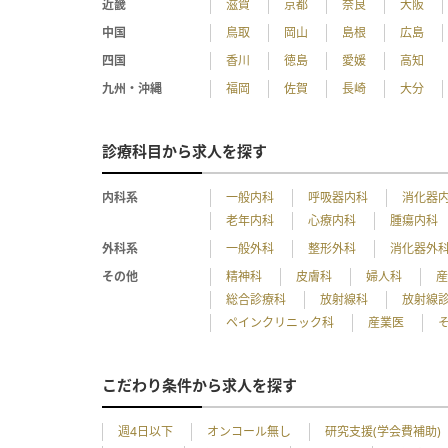
近畿
滋賀
京都
奈良
大阪
中国
鳥取
岡山
島根
広島
四国
香川
徳島
愛媛
高知
九州・沖縄
福岡
佐賀
長崎
大分
診療科目から求人を探す
内科系
一般内科
呼吸器内科
消化器
老年内科
心療内科
腫瘍内科
外科系
一般外科
整形外科
消化器外
その他
精神科
皮膚科
婦人科
総合診療科
放射線科
放射線
ペインクリニック科
産業医
こだわり条件から求人を探す
週4日以下
オンコール無し
研究支援(学会費補助)