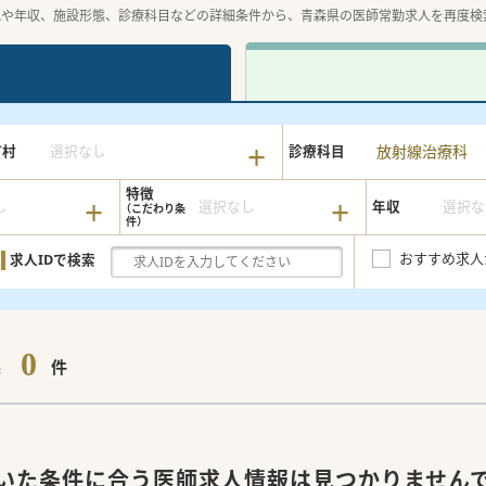
地や年収、施設形態、診療科目などの詳細条件から、青森県の医師常勤求人を再度検
放射線治療科
町村
選択なし
診療科目
特徴
し
選択なし
年収
選択な
おすすめ求人
求人IDで検索
0
果
件
いた条件に合う医師求人情報は見つかりません