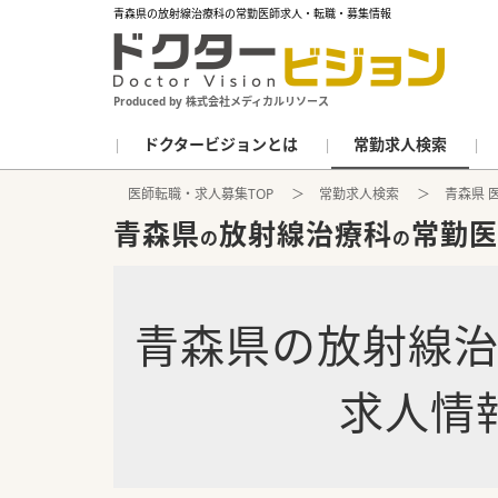
青森県の放射線治療科の常勤医師求人・転職・募集情報
Produced by 株式会社メディカルリソース
ドクタービジョンとは
常勤求人検索
医師転職・求人募集TOP
常勤求人検索
青森県 
青森県
放射線治療科
常勤医
の
の
青森県
の
放射線
求人情