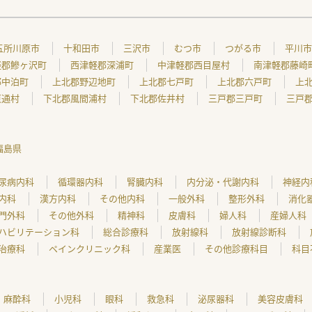
五所川原市
十和田市
三沢市
むつ市
つがる市
平川市
軽郡鰺ヶ沢町
西津軽郡深浦町
中津軽郡西目屋村
南津軽郡藤崎
郡中泊町
上北郡野辺地町
上北郡七戸町
上北郡六戸町
上
東通村
下北郡風間浦村
下北郡佐井村
三戸郡三戸町
三戸
福島県
尿病内科
循環器内科
腎臓内科
内分泌・代謝内科
神経内
内科
漢方内科
その他内科
一般外科
整形外科
消化
門外科
その他外科
精神科
皮膚科
婦人科
産婦人科
ハビリテーション科
総合診療科
放射線科
放射線診断科
治療科
ペインクリニック科
産業医
その他診療科目
科目
麻酔科
小児科
眼科
救急科
泌尿器科
美容皮膚科