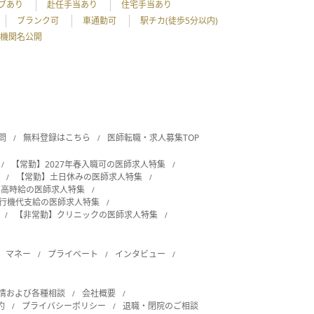
ブあり
赴任手当あり
住宅手当あり
ブランク可
車通勤可
駅チカ(徒歩5分以内)
機関名公開
問
無料登録はこちら
医師転職・求人募集TOP
【常勤】2027年春入職可の医師求人特集
【常勤】土日休みの医師求人特集
・高時給の医師求人特集
飛行機代支給の医師求人特集
【非常勤】クリニックの医師求人特集
マネー
プライベート
インタビュー
情および各種相談
会社概要
約
プライバシーポリシー
退職・閉院のご相談