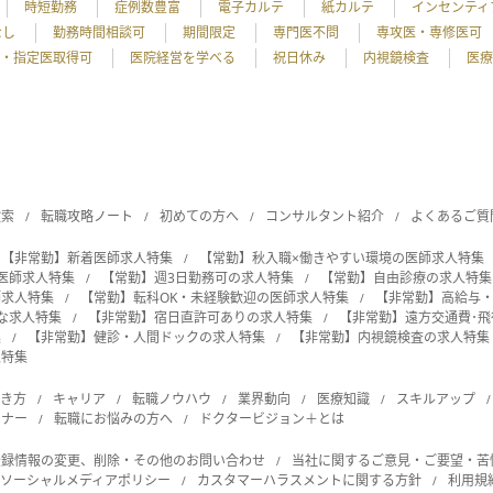
時短勤務
症例数豊富
電子カルテ
紙カルテ
インセンティ
なし
勤務時間相談可
期間限定
専門医不問
専攻医・専修医可
・指定医取得可
医院経営を学べる
祝日休み
内視鏡検査
医療
検索
転職攻略ノート
初めての方へ
コンサルタント紹介
よくあるご質
【非常勤】新着医師求人特集
【常勤】秋入職×働きやすい環境の医師求人特集
の医師求人特集
【常勤】週3日勤務可の求人特集
【常勤】自由診療の求人特集
師求人特集
【常勤】転科OK・未経験歓迎の医師求人特集
【非常勤】高給与
能な求人特集
【非常勤】宿日直許可ありの求人特集
【非常勤】遠方交通費･
集
【非常勤】健診・人間ドックの求人特集
【非常勤】内視鏡検査の求人特集
人特集
働き方
キャリア
転職ノウハウ
業界動向
医療知識
スキルアップ
ビナー
転職にお悩みの方へ
ドクタービジョン＋とは
登録情報の変更、削除・その他のお問い合わせ
当社に関するご意見・ご要望・苦
ソーシャルメディアポリシー
カスタマーハラスメントに関する方針
利用規