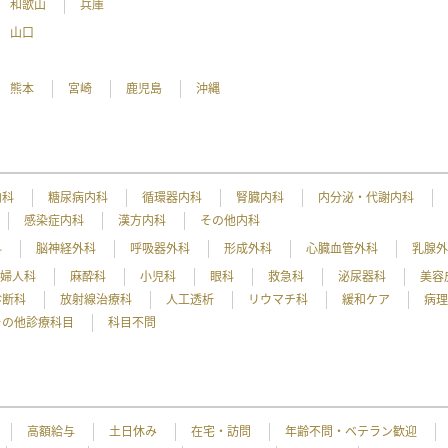
和歌山
兵庫
山口
熊本
宮崎
鹿児島
沖縄
内科
糖尿病内科
循環器内科
腎臓内科
内分泌・代謝内科
感染症内科
漢方内科
その他内科
科
脳神経外科
呼吸器外科
形成外科
心臓血管外科
乳腺
産婦人科
麻酔科
小児科
眼科
救急科
泌尿器科
美容
診断科
放射線治療科
人工透析
リウマチ科
緩和ケア
病
その他診療科目
科目不問
高額給与
土日休み
在宅・訪問
年齢不問・ベテラン歓迎