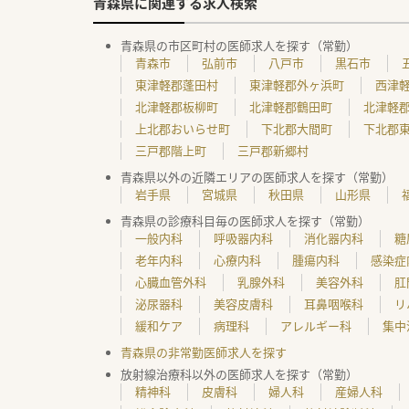
青森県に関連する求人検索
青森県の市区町村の医師求人を探す（常勤）
青森市
弘前市
八戸市
黒石市
東津軽郡蓬田村
東津軽郡外ヶ浜町
西津
北津軽郡板柳町
北津軽郡鶴田町
北津軽
上北郡おいらせ町
下北郡大間町
下北郡
三戸郡階上町
三戸郡新郷村
青森県以外の近隣エリアの医師求人を探す（常勤）
岩手県
宮城県
秋田県
山形県
青森県の診療科目毎の医師求人を探す（常勤）
一般内科
呼吸器内科
消化器内科
糖
老年内科
心療内科
腫瘍内科
感染症
心臓血管外科
乳腺外科
美容外科
肛
泌尿器科
美容皮膚科
耳鼻咽喉科
リ
緩和ケア
病理科
アレルギー科
集中
青森県の非常勤医師求人を探す
放射線治療科以外の医師求人を探す（常勤）
精神科
皮膚科
婦人科
産婦人科