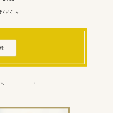
録ください。
録
ジへ