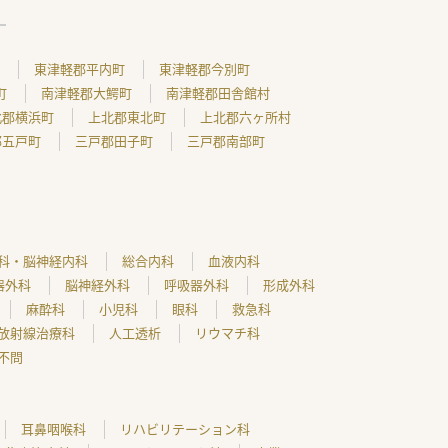
東津軽郡平内町
東津軽郡今別町
町
南津軽郡大鰐町
南津軽郡田舎館村
北郡横浜町
上北郡東北町
上北郡六ヶ所村
郡五戸町
三戸郡田子町
三戸郡南部町
科・脳神経内科
総合内科
血液内科
器外科
脳神経外科
呼吸器外科
形成外科
麻酔科
小児科
眼科
救急科
放射線治療科
人工透析
リウマチ科
不問
耳鼻咽喉科
リハビリテーション科