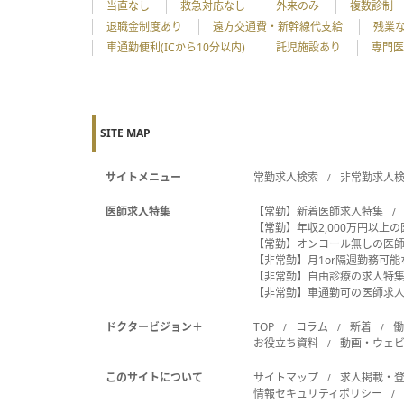
当直なし
救急対応なし
外来のみ
複数診制
退職金制度あり
遠方交通費・新幹線代支給
残業
車通勤便利(ICから10分以内)
託児施設あり
専門医
SITE MAP
サイトメニュー
常勤求人検索
非常勤求人
医師求人特集
【常勤】新着医師求人特集
【常勤】年収2,000万円以上
【常勤】オンコール無しの医
【非常勤】月1or隔週勤務可
【非常勤】自由診療の求人特
【非常勤】車通勤可の医師求
ドクタービジョン＋
TOP
コラム
新着
お役立ち資料
動画・ウェ
このサイトについて
サイトマップ
求人掲載・
情報セキュリティポリシー