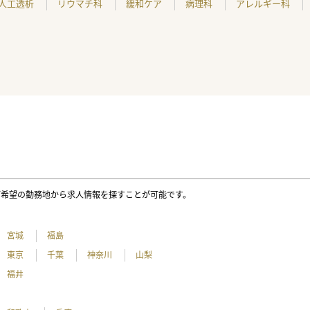
人工透析
リウマチ科
緩和ケア
病理科
アレルギー科
ご希望の勤務地から求人情報を探すことが可能です。
宮城
福島
東京
千葉
神奈川
山梨
福井