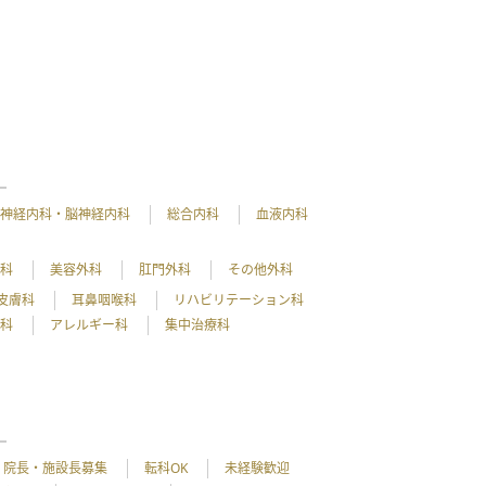
神経内科・脳神経内科
総合内科
血液内科
外科
美容外科
肛門外科
その他外科
皮膚科
耳鼻咽喉科
リハビリテーション科
理科
アレルギー科
集中治療科
院長・施設長募集
転科OK
未経験歓迎